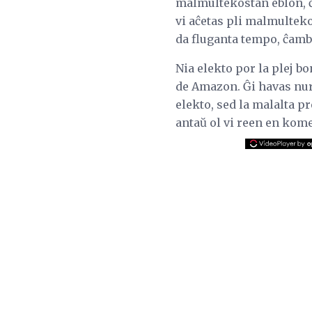
malmultekostan eblon, ĉ
vi aĉetas pli malmultek
da fluganta tempo, ĉambr
Nia elekto por la plej b
de Amazon. Ĝi havas nur 
elekto, sed la malalta p
antaŭ ol vi reen en kom