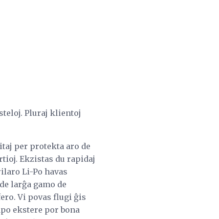
teloj. Pluraj klientoj
itaj per protekta aro de
tioj. Ekzistas du rapidaj
rilaro Li-Po havas
de larĝa gamo de
ero. Vi povas flugi ĝis
apo ekstere por bona