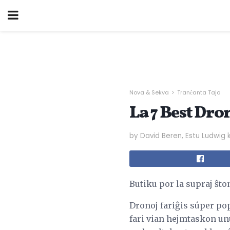
Nova & Sekva
Tranĉanta Tajo
La 7 Best Dron
by David Beren, Estu Ludwig 
Butiku por la supraj ŝt
Dronoj fariĝis súper popu
fari vian hejmtaskon unu