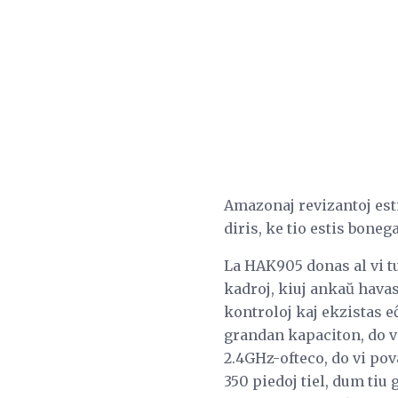
Amazonaj revizantoj estis
diris, ke tio estis boneg
La HAK905 donas al vi tu
kadroj, kiuj ankaŭ havas
kontroloj kaj ekzistas e
grandan kapaciton, do 
2.4GHz-ofteco, do vi pov
350 piedoj tiel, dum tiu