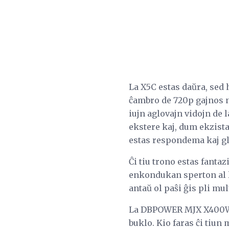
La X5C estas daŭra, sed
ĉambro de 720p gajnos n
iujn aglovajn vidojn de
ekstere kaj, dum ekzista
estas respondema kaj gla
Ĉi tiu trono estas fanta
enkondukan sperton al la
antaŭ ol paŝi ĝis pli mu
La DBPOWER MJX X400W es
buklo. Kio faras ĉi tiun