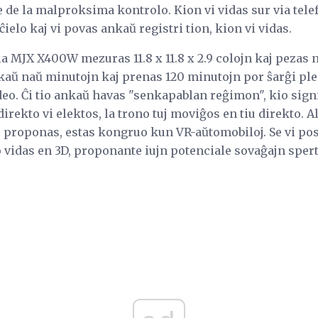
e de la malproksima kontrolo. Kion vi vidas sur via tele
 ĉielo kaj vi povas ankaŭ registri tion, kion vi vidas.
la MJX X400W mezuras 11.8 x 11.8 x 2.9 colojn kaj pezas n
kaŭ naŭ minutojn kaj prenas 120 minutojn por ŝarĝi plen
deo. Ĉi tio ankaŭ havas "senkapablan reĝimon", kio signi
 direkto vi elektos, la trono tuj moviĝos en tiu direkto. 
o proponas, estas kongruo kun VR-aŭtomobiloj. Se vi po
o vidas en 3D, proponante iujn potenciale sovaĝajn spert