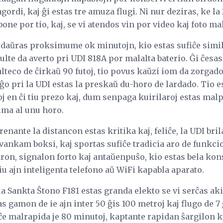
agordi, kaj ĝi estas tre amuza flugi. Ni nur deziras, ke 
 bone por tio, kaj, se vi atendos vin por video kaj foto mal
daŭras proksimume ok minutojn, kio estas sufiĉe simila 
te da averto pri UDI 818A por malalta baterio. Ĝi ĉesas ĉ
eco de ĉirkaŭ 90 futoj, tio povus kaŭzi iom da zorgado p
iĝo pri la UDI estas la preskaŭ du-horo de lardado. Tio es
oj en ĉi tiu prezo kaj, dum senpaga kuirilaroj estas malpli
ima al unu horo.
ante la distancon estas kritika kaj, feliĉe, la UDI brilas
vankam boksi, kaj sportas sufiĉe tradicia aro de funkcio
ron, signalon forto kaj antaŭenpuŝo, kio estas bela kon
u ajn inteligenta telefono aŭ WiFi kapabla aparato.
, la Sankta Ŝtono F181 estas granda elekto se vi serĉas aki
 gamon de ie ajn inter 50 ĝis 100 metroj kaj flugo de 7 
iĉe malrapida je 80 minutoj, kaptante rapidan ŝargilon 