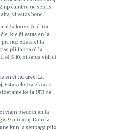
la 2mp ĉambro ne sentis
alta, vi estos bone.
al la kurso ĉe ĉi tiu
ie, kie ĝi estas en la
ri nur ellasi el la
tas pli longa ol la
 ol $ 10, ni ŝatus vidi ĉi
 en ĉi tiu areo. La
j. Estas ekstra ekrano
siderante ke la UDI ne
ri viajn piedojn en la
ĝis 9 minutoj. Dum la
kune kun la senpaga pilo