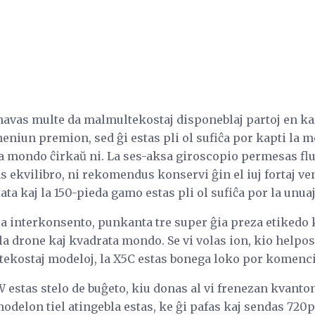
 havas multe da malmultekostaj disponeblaj partoj en k
eniun premion, sed ĝi estas pli ol sufiĉa por kapti la 
 la mondo ĉirkaŭ ni. La ses-aksa giroscopio permesas fl
s ekvilibro, ni rekomendus konservi ĝin el iuj fortaj ven
ta kaj la 150-pieda gamo estas pli ol sufiĉa por la unua
zia interkonsento, punkanta tre super ĝia preza etikedo
 drone kaj kvadrata mondo. Se vi volas ion, kio helpos v
ltekostaj modeloj, la X5C estas bonega loko por komenci
tas stelo de buĝeto, kiu donas al vi frenezan kvanton
 modelon tiel atingebla estas, ke ĝi pafas kaj sendas 720