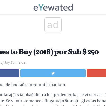
ad
es to Buy (2018) por Sub $ 250
kaj Jay Schneider
onoj de hodiaŭ sen rompi la bankon
laraj ĵus (ambaŭ distra kaj profesie), kaj se vi serĉas aĉ
e. Se vi nur komencos flugantajn ŝtonojn, ĝi estas bona 