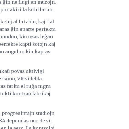
s ĝin ne flugi en murojn.
por akiri la kuirilaron.
cioj al la tablo, kaj tial
faras ĝin aparte perfekta
n modon, kiu uzas leĝan
erfekte kapti ŝotojn kaj
an angulon kiu kaptas
ankaŭ povas aktivigi
persono, VR-videbla
as farita el ruĝa nigra
tekti kontraŭ fabrikaj
i progresintajn stadiojn,
18A dependas nur de vi,
 en la aero. La kontroloj