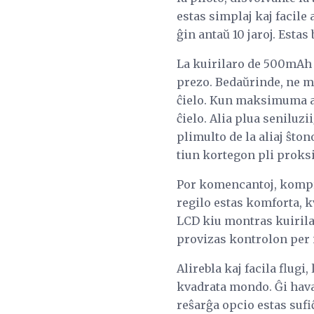
estas simplaj kaj facile 
ĝin antaŭ 10 jaroj. Estas
La kuirilaro de 500mAh 
prezo. Bedaŭrinde, ne mul
ĉielo. Kun maksimuma alt
ĉielo. Alia plua seniluzi
plimulto de la aliaj ŝton
tiun kortegon pli proks
Por komencantoj, kompren
regilo estas komforta, k
LCD kiu montras kuirila
provizas kontrolon per i
Alirebla kaj facila flugi
kvadrata mondo. Ĝi havas
reŝarĝa opcio estas suf