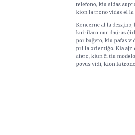
telefono, kiu sidas supr
kion la trono vidas el la
Koncerne al la dezajno, 
kuirilaro nur daŭras ĉir
por buĝeto, kiu pafas vi
pri la orientiĝo. Kia ajn
afero, kiun ĉi tiu model
povus vidi, kion la tron