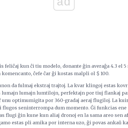
ad
 feliĉaj kun ĉi tiu modelo, donante ĝin averaĝa 4.3 el 5 s
a komencanto, ĉefe ĉar ĝi kostas malpli ol $ 100.
non da fulmaj ekstraj trajtoj. La kvar klingoj estas kovr
 lumajn lumajn lumtilojn, perfektajn por tiuj flankaj par
ĉ unu optimumigita por 360-gradaj aeraj flugiloj. La kui
vi flugos seninterrompa dum momento. Ĝi funkcias ene 
as flugi ĝin kune kun aliaj dronoj en la sama areo sen af
 gamo estas pli amika por interna uzo, ĝi povas ankaŭ k