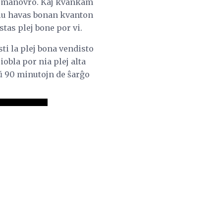
aj manovro. Kaj kvankam
kiu havas bonan kvanton
tas plej bone por vi.
sti la plej bona vendisto
obla por nia plej alta
aŭ 90 minutojn de ŝarĝo