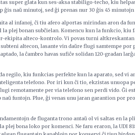
estas super glata kun ses-aksa stabiligo-techo, kiu helpa
 ĝis naŭ minutoj, sed ĝi prenas nur 30 ĝis 45 minutojn 
ita al infanoj, ĉi tiu afero alportas mirindan aron da funk
el la plej bonan subĉielan. Komencu kun la funkcio, kiu 
er-ekipita alteco-kontrolo. Vi povas turni altkreskanta
subteni altecon, lasante vin daŭre flugi samtempe por p
aptado, la ĉambro havas sufiĉe solidan 120-gradan larĝ
a regilo, kiu funkcias perfekte kun la aparato, sed vi 
eligenta telefono. Por iri kun ĉi tio, ekzistas unuopa 
flugi remotamente per via telefono sen perdi vido. Ĝi est
 naŭ funtojn. Plue, ĝi venas unu jaran garantion por pro
undamentojn de fluganta trono antaŭ ol vi saltas en la pl
la plej bona loko por komenci. Ne faru eraron, la UDI 8
a taŭgan flugantajn kapablojn por konservi ĉi tiun birdon