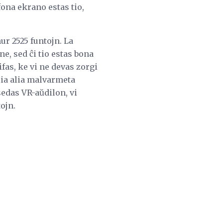
fona ekrano estas tio,
ur 2525 funtojn. La
e, sed ĉi tio estas bona
fas, ke vi ne devas zorgi
Alia alia malvarmeta
sedas VR-aŭdilon, vi
ojn.