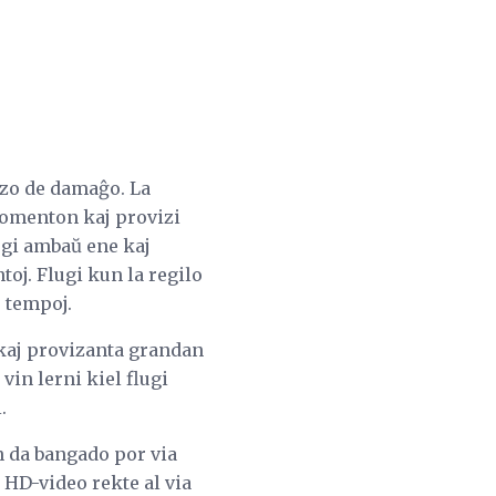
azo de damaĝo. La
momenton kaj provizi
ugi ambaŭ ene kaj
toj. Flugi kun la regilo
j tempoj.
 kaj provizanta grandan
in lerni kiel flugi
.
 da bangado por via
p HD-video rekte al via