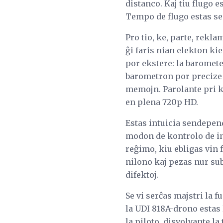
distanco. Kaj tiu flugo 
Tempo de flugo estas sep
Pro tio, ke, parte, reklam
ĝi faris nian elekton ki
por ekstere: la baromet
barometron por precize 
memojn. Parolante pri k
en plena 720p HD.
Estas intuicia sendepend
modon de kontrolo de int
reĝimo, kiu ebligas vin 
nilono kaj pezas nur sub
difektoj.
Se vi serĉas majstri la f
la UDI 818A-drono estas 
la piloto, disvolvante l