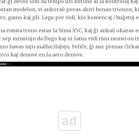
ar ĝi devos iom da tempo uzi kutime al la kontroloj k
ostan modelon, vi ankoraŭ povas akiri bonan trionon, 
o, gamo kaj pli. Legu por vidi, kio komencaj / buĝetoj es
ona entuta trono estas la Sima X5C, kaj ĝi ankaŭ okazas e
sep minutojn da flugo kaj ni ŝatus vidi tiun numeron tri
rezo havas iujn malfacilaĵojn. Feliĉe, ĝi nur prenas ĉirk
erco kaj denove en la aero denove.
ad