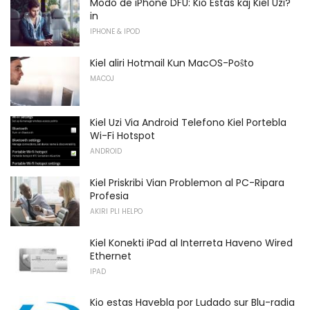
Modo de iPhone DFU: Kio Estas kaj Kiel Uzi?
in
IPHONE & IPOD
Kiel aliri Hotmail Kun MacOS-Poŝto
MACOJ
Kiel Uzi Via Android Telefono Kiel Portebla
Wi-Fi Hotspot
ANDROID
Kiel Priskribi Vian Problemon al PC-Ripara
Profesia
AKIRI PLI HELPO
Kiel Konekti iPad al Interreta Haveno Wired
Ethernet
IPAD
Kio estas Havebla por Ludado sur Blu-radia