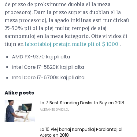
de prezo de proksimume duobla el la meza
procesoroj. Dum la prezo superas duoblan el la
meza procesoroj, la agado inklinas esti nur ĉirkaŭ
25-50% pli ol la plej multaj tempoj de siaj
samnomuloj en la meza kategorio. Ofte vi vidos ĉi
tiujn en
labortabloj pretajn multe pli ol $ 1000
.
AMD FX-9370 kaj pli alta
Intel Core i7-5820K kaj pli alta
Intel Core i7-6700K kaj pli alta
Alike posts
La 7 Best Standing Desks to Buy en 2018
AĈETANTE GVIDILOJ
La 10 Plej bonaj Komputilaj Parolantoj al
Aĉeto en 2018