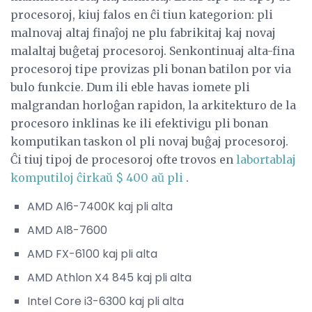
procesoroj, kiuj falos en ĉi tiun kategorion: pli
malnovaj altaj finaĵoj ne plu fabrikitaj kaj novaj
malaltaj buĝetaj procesoroj. Senkontinuaj alta-fina
procesoroj tipe provizas pli bonan batilon por via
bulo funkcie. Dum ili eble havas iomete pli
malgrandan horloĝan rapidon, la arkitekturo de la
procesoro inklinas ke ili efektivigu pli bonan
komputikan taskon ol pli novaj buĝaj procesoroj.
Ĉi tiuj tipoj de procesoroj ofte trovos en
labortablaj
komputiloj ĉirkaŭ $ 400 aŭ pli
.
AMD Al6-7400K kaj pli alta
AMD Al8-7600
AMD FX-6100 kaj pli alta
AMD Athlon X4 845 kaj pli alta
Intel Core i3-6300 kaj pli alta