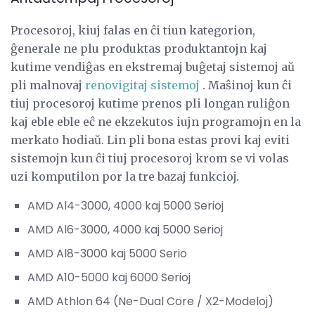
Procesoroj, kiuj falas en ĉi tiun kategorion,
ĝenerale ne plu produktas produktantojn kaj
kutime vendiĝas en ekstremaj buĝetaj sistemoj aŭ
pli malnovaj
renovigitaj sistemoj
. Maŝinoj kun ĉi
tiuj procesoroj kutime prenos pli longan ruliĝon
kaj eble eble eĉ ne ekzekutos iujn programojn en la
merkato hodiaŭ. Lin pli bona estas provi kaj eviti
sistemojn kun ĉi tiuj procesoroj krom se vi volas
uzi komputilon por la tre bazaj funkcioj.
AMD Al4-3000, 4000 kaj 5000 Serioj
AMD Al6-3000, 4000 kaj 5000 Serioj
AMD Al8-3000 kaj 5000 Serio
AMD A10-5000 kaj 6000 Serioj
AMD Athlon 64 (Ne-Dual Core / X2-Modeloj)