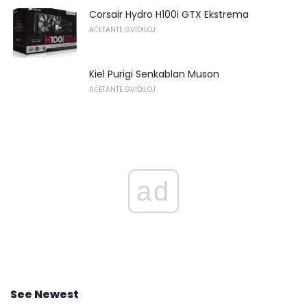
Corsair Hydro H100i GTX Ekstrema
AĈETANTE GVIDILOJ
Kiel Purigi Senkablan Muson
AĈETANTE GVIDILOJ
ad
See Newest