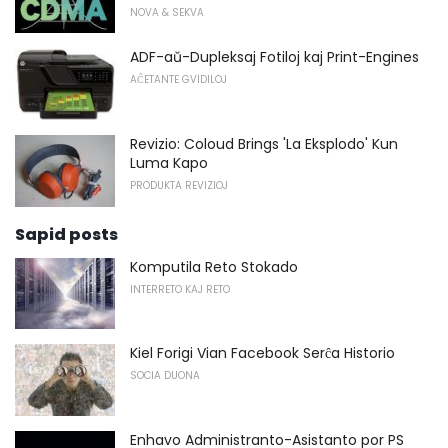
NOVA & SEKVA
ADF-aŭ-Dupleksaj Fotiloj kaj Print-Engines
AĈETANTE GVIDILOJ
Revizio: Coloud Brings 'La Eksplodo' Kun
Luma Kapo
PRODUKTA REVIZIOJ
Sapid posts
Komputila Reto Stokado
INTERRETO KAJ RETO
Kiel Forigi Vian Facebook Serĉa Historio
SOCIA DUONA
Enhavo Administranto-Asistanto por PS