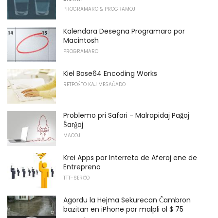
PROGRAMARO & PROGRAMOJ
Kalendara Desegna Programaro por
Macintosh
PROGRAMARO
Kiel Base64 Encoding Works
RETPOŜTO KAJ MESAĜADO
Problemo pri Safari - Malrapidaj Paĝoj
Ŝarĝoj
MACOJ
Krei Apps por Interreto de Aferoj ene de
Entrepreno
TTT-SERĈO
Agordu la Hejma Sekurecan Ĉambron
bazitan en iPhone por malpli ol $ 75