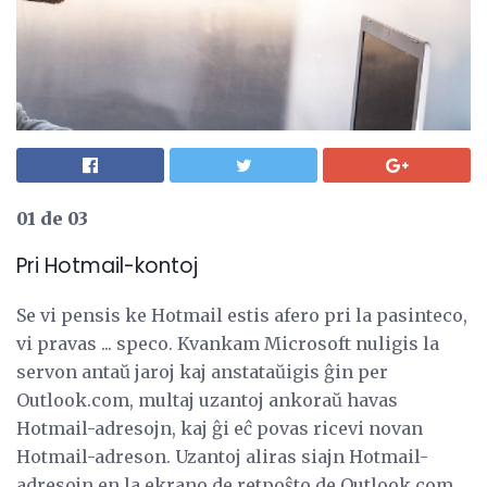
01 de 03
Pri Hotmail-kontoj
Se vi pensis ke Hotmail estis afero pri la pasinteco,
vi pravas ... speco. Kvankam Microsoft nuligis la
servon antaŭ jaroj kaj anstataŭigis ĝin per
Outlook.com, multaj uzantoj ankoraŭ havas
Hotmail-adresojn, kaj ĝi eĉ povas ricevi novan
Hotmail-adreson. Uzantoj aliras siajn Hotmail-
adresojn en la ekrano de retpoŝto de Outlook.com,