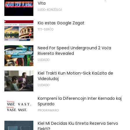
Vita
LUDO-KONZOLOJ
Kio estas Google Zagat
TTT-SERĈO
Need For Speed ​​Underground 2 Voĉa
Rivereto Revealed
LUDADO
Kiel Trakti Kun Motion-Sick Kaŭzita de
Videoludoj
LUDADO
Kompreni la Diferencojn Inter Kernado kaj
Spurado
PROGRAMARO
Kiel Mi Decidas Kiu Enreta Rezerva Servo
Elekti?