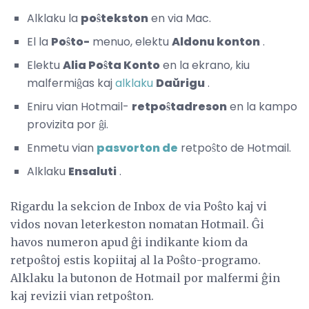
Alklaku la
poŝtekston
en via Mac.
El la
Poŝto-
menuo, elektu
Aldonu konton
.
Elektu
Alia Poŝta Konto
en la ekrano, kiu
malfermiĝas kaj
alklaku
Daŭrigu
.
Eniru vian Hotmail-
retpoŝtadreson
en la kampo
provizita por ĝi.
Enmetu vian
pasvorton de
retpoŝto de Hotmail.
Alklaku
Ensaluti
.
Rigardu la sekcion de Inbox de via Poŝto kaj vi
vidos novan leterkeston nomatan Hotmail. Ĝi
havos numeron apud ĝi indikante kiom da
retpoŝtoj estis kopiitaj al la Poŝto-programo.
Alklaku la butonon de Hotmail por malfermi ĝin
kaj revizii vian retpoŝton.