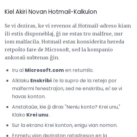
Kiel Akiri Novan Hotmail-Kalkulon
Se vi deziras, ke vi revenos al Hotmail-adreso kiam
ili estis disponeblaj, ĝi ne estas tro malfrue, nur
iom malfacila. Hotmail estas konsiderita hereda
retpoŝto fare de Microsoft, sed la kompanio
ankoraŭ subtenas ĝin.
Iru al
Microsoft.com
en retumilo.
Alklaku
Enskribi
ĉe la supro de la retejo por
malfermi fenestraĵon, sed ne enskribu, eĉ se vi
havas konton.
Anstataŭe, kie ĝi diras "Neniu konto? Krei unu,"
Klako
Krei unu
.
Sur la ekrano Krei konton, enigu vian nomon.
Enmetu vian deziratan retadreson en la