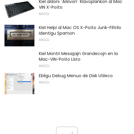
Kiel aldoni "Arkivon" Klavoplankon al Mac
VIN X-Poŝto
MACOJ
Kiel Helpi al Mac OS X-Poŝto Junk-Filtrilo
Identigu Spamon
MACOJ
Kiel Montri Mesaĝajn Grandecojn en la
Mac-VIN-Poŝto Listo
MACOJ
Ebligu Debug Menuo de Disk Utileco
MACOJ