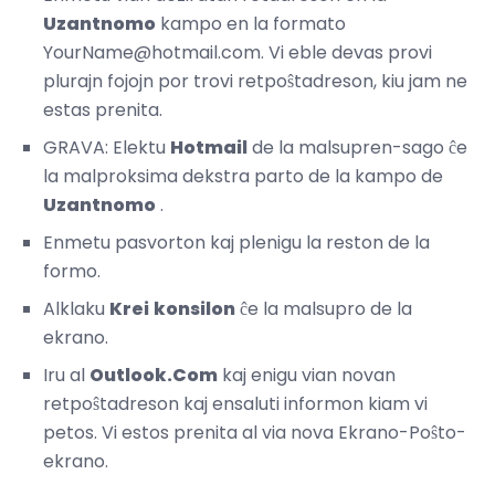
Uzantnomo
kampo en la formato
YourName@hotmail.com. Vi eble devas provi
plurajn fojojn por trovi retpoŝtadreson, kiu jam ne
estas prenita.
GRAVA: Elektu
Hotmail
de la malsupren-sago ĉe
la malproksima dekstra parto de la kampo de
Uzantnomo
.
Enmetu pasvorton kaj plenigu la reston de la
formo.
Alklaku
Krei
konsilon
ĉe la malsupro de la
ekrano.
Iru al
Outlook.Com
kaj enigu vian novan
retpoŝtadreson kaj ensaluti informon kiam vi
petos. Vi estos prenita al via nova Ekrano-Poŝto-
ekrano.