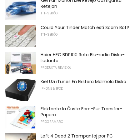
Kiel Fari Monon kiel Retejo Gastiganta
Retejon
TTT-SERĈO
Could Your Tinder Match esti Scam Bot?
TTT-SERĈO
Haier HEC BDP100 Reto Blu-radia Disko-
Ludanto
PRODUKTA REVIZIOJ
Kiel Uzi iTunes En Ekstera Malmola Disko
IPHONE & IPOD
Elektante la Ĝuste Fero-Sur Transfer-
Papero
PROGRAMARO
Left 4 Dead 2 Trompantoj por PC