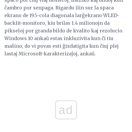
ĉambro por senpaga. Rigardu ilin sur la spaca
ekrano de 19.5-cola diagonala larĝekrano WLED-
backlit-monitoro, kiu brilas 1.4 milionojn da
pikseloj por granda bildo de kvalito kaj rezolucio.
Windows 10 ankaŭ estas inkluzivita kun ĉi tiu
maŝino, do vi povas esti ĝisdatigita kun ĉiuj plej
lastaj Microsoft-karakterizaĵoj, ankaŭ.
ad