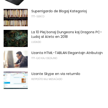
Superrigardo de Blogaj Kategorioj
TTT-SERĈO
La 10 Plej bonaj Dungeons kaj Dragons PC-
Ludoj al Aĉeto en 2018
LUDADO
Uzanta HTML-TABLAN Elegantajn Atributojn
TTT-EJO KAJ DEZAJNO
Uzante Skype en via retumilo
RETPOŜTO KAJ MESAĜADO