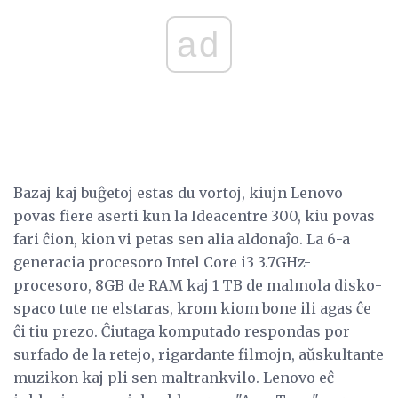
ad
Bazaj kaj buĝetoj estas du vortoj, kiujn Lenovo
povas fiere aserti kun la Ideacentre 300, kiu povas
fari ĉion, kion vi petas sen alia aldonaĵo. La 6-a
generacia procesoro Intel Core i3 3.7GHz-
procesoro, 8GB de RAM kaj 1 TB de malmola disko-
spaco tute ne elstaras, krom kiom bone ili agas ĉe
ĉi tiu prezo. Ĉiutaga komputado respondas por
surfado de la retejo, rigardante filmojn, aŭskultante
muzikon kaj pli sen maltrankvilo. Lenovo eĉ