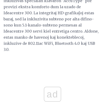
inkluzivas specialan klavaron "AccuType" por
provizi ekstra komforto dum la uzado de
Ideacentre 300. La integritaj HD-grafikaĵoj estas
bazaj, sed la inkluzivita subteno por alta difino-
sono kun 5.1-kanalo-subteno permesas al
Ideacentre 300 servi kiel entretiga centro. Aldone,
estas manko de havenoj kaj konekteblecoj,
inkluzive de 802.11ac WiFi, Bluetooth 4.0 kaj USB
3.0.
ad