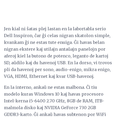
Jen kial ni ŝatas plej lastan en la labortabla serio
Dell Inspiron, ĉar ĝi celas nigran skatolon simple,
kvankam ĝi ne estas tute enuiga. Ĝi havas belan
nigran ekstere kaj utilajn antaŭajn panelojn por
aferoj kiel la butono de potenco, leganto de kartoj
SD, aŭdilo kaj du havenoj USB. En la dorso, vi trovos
pli da havenoj per sono, audio-enigo, mikra enigo,
VGA, HDMI, Ethernet kaj kvar USB-havenoj.
En la interno, ankaŭ ne estas malbona. Ĉi tiu
modelo kuras Windows 10 kaj havas procesoro
Intel-kerna i5-6400 2.70 GHz, 8GB de RAM, 1TB-
malmola disko kaj NVIDIA GeForce 730 2GB
GDDR3-karto. Ĝi ankaŭ havas subtenon por WiFi