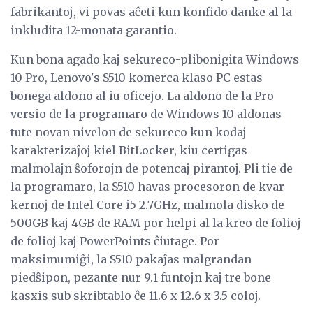
fabrikantoj, vi povas aĉeti kun konfido danke al la
inkludita 12-monata garantio.
Kun bona agado kaj sekureco-plibonigita Windows
10 Pro, Lenovo's S510 komerca klaso PC estas
bonega aldono al iu oficejo. La aldono de la Pro
versio de la programaro de Windows 10 aldonas
tute novan nivelon de sekureco kun kodaj
karakterizaĵoj kiel BitLocker, kiu certigas
malmolajn ŝoforojn de potencaj pirantoj. Pli tie de
la programaro, la S510 havas procesoron de kvar
kernoj de Intel Core i5 2.7GHz, malmola disko de
500GB kaj 4GB de RAM por helpi al la kreo de folioj
de folioj kaj PowerPoints ĉiutage. Por
maksimumiĝi, la S510 pakaĵas malgrandan
piedŝipon, pezante nur 9.1 funtojn kaj tre bone
kasxis sub skribtablo ĉe 11.6 x 12.6 x 3.5 coloj.