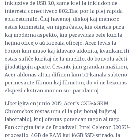
inkluzive de USB 3.0, same kiel la inkludon de
interreta conectiveco 802.11ac por la plej rapida
ebla retumilo. Ĉiuj havenoj, diskoj kaj memoro
estas kunmetitaj en nigra ĉasio, kiu ofertas pura
kaj moderna aspekto, kiu persvadas bele kun la
hejma oficejo aŭ la reala oficejo. Acer levas la
bonon kun muso kaj klavaro aldonita, kvankam ili
estas sufiĉe kuritaj de la muelilo, do bonvolu aĉeti
ĝisdatigojn aparte. Ĉesante jam grandan maŝinon,
Acer aldonas altan difinon kun 5.1-kanala subteno
permesante filmon kaj filmeton, do vi ne bezonas
elspezi ekstran monon sur parolantoj.
Liberigita en junio 2015, Acer's CXI2-4GKM
Chromebox restas unu el la plej bonaj buĝetaj
labortabloj, kiuj ofertas potencan tagon al tago.
Funkciigita fare de Broadwell Intel Celeron 3205U-
procesilo, 4GB de RAM kaj 16GB SSD-stirado, la