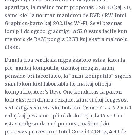
apartigas, la maŝino mem proponas USB 3.0 kaj 2.0,
same kiel la norman manieron de DVD / RW, Intel
Graphics-karto kaj 802.11ac Wi-Fi. Se vi bezonas
iom pli da agado, ĝisdatigi la S510 estas facile kun
memoro de RAM por ĝis 32GB kaj ekstra malmola
disko.
Dum la tipa vertikala nigra skatolo estas, kion la
plej multaj komputilaj uzantoj imagas, kiam
pensado pri labortablo, la "mini-komputilo" sigelis
sian lokon kiel labortabla hejma kaj oficeja
komputilo. Acer's Revo One kondukas la pakon
kun eksterordinara dezajno, kiun vi ĉiuj forgesos,
sed sidiĝas sur via skribotablo. Ĉe nur 4.2 x 4.2 x 6.1
coloj kaj pezas nur pli ol du funtojn, la Revo Unu
estas malgranda, sed potenca, maŝino, kiu
procesas procesoron Intel Core i3 2.1GHz, 4GB de