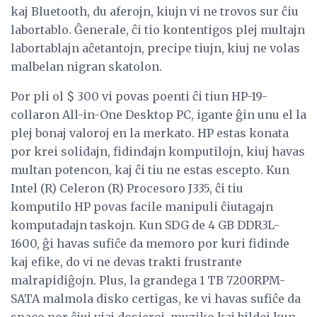
kaj Bluetooth, du aferojn, kiujn vi ne trovos sur ĉiu
labortablo. Ĝenerale, ĉi tio kontentigos plej multajn
labortablajn aĉetantojn, precipe tiujn, kiuj ne volas
malbelan nigran skatolon.
Por pli ol $ 300 vi povas poenti ĉi tiun HP-19-
collaron All-in-One Desktop PC, igante ĝin unu el la
plej bonaj valoroj en la merkato. HP estas konata
por krei solidajn, fidindajn komputilojn, kiuj havas
multan potencon, kaj ĉi tiu ne estas escepto. Kun
Intel (R) Celeron (R) Procesoro J335, ĉi tiu
komputilo HP povas facile manipuli ĉiutagajn
komputadajn taskojn. Kun SDG de 4 GB DDR3L-
1600, ĝi havas sufiĉe da memoro por kuri fidinde
kaj efike, do vi ne devas trakti frustrante
malrapidiĝojn. Plus, la grandega 1 TB 7200RPM-
SATA malmola disko certigas, ke vi havas sufiĉe da
spaco por ĉiuj viaj dosieroj, muziko kaj bildoj kun