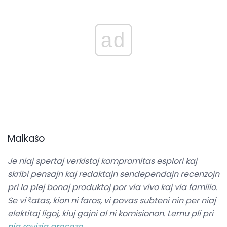
ad
Malkaŝo
Je niaj spertaj verkistoj kompromitas esplori kaj
skribi pensajn kaj redaktajn sendependajn recenzojn
pri la plej bonaj produktoj por via vivo kaj via familio.
Se vi ŝatas, kion ni faros, vi povas subteni nin per niaj
elektitaj ligoj, kiuj gajni al ni komisionon.
Lernu pli pri
nia revizia procezo
.