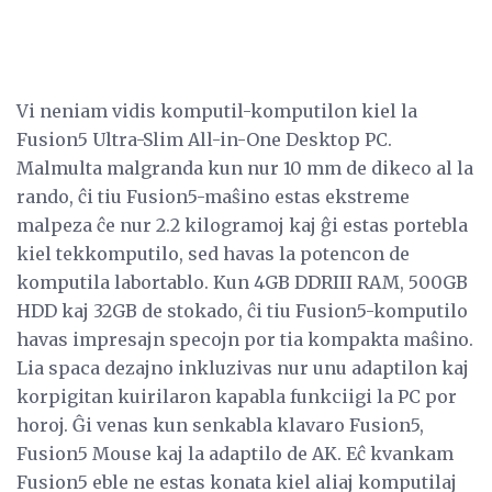
Vi neniam vidis komputil-komputilon kiel la
Fusion5 Ultra-Slim All-in-One Desktop PC.
Malmulta malgranda kun nur 10 mm de dikeco al la
rando, ĉi tiu Fusion5-maŝino estas ekstreme
malpeza ĉe nur 2.2 kilogramoj kaj ĝi estas portebla
kiel tekkomputilo, sed havas la potencon de
komputila labortablo. Kun 4GB DDRIII RAM, 500GB
HDD kaj 32GB de stokado, ĉi tiu Fusion5-komputilo
havas impresajn specojn por tia kompakta maŝino.
Lia spaca dezajno inkluzivas nur unu adaptilon kaj
korpigitan kuirilaron kapabla funkciigi la PC por
horoj. Ĝi venas kun senkabla klavaro Fusion5,
Fusion5 Mouse kaj la adaptilo de AK. Eĉ kvankam
Fusion5 eble ne estas konata kiel aliaj komputilaj