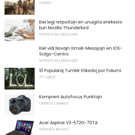
LUDADO
Kiel legi retpoŝtojn en unuigita enirkesto
kun Mozilla Thunderbird
RETPOŜTO KAJ MESAĜADO
Kiel vidi Novajn Gmail-Mesaĝojn en IOS-
Sciigo-Centro
RETPOŜTO KAJ MESAĜADO
10 Popularaj Tumblr Etikedoj por Foliumi
TTT-SERĈO
Kompreni Autofocus Punktojn
CIFERECA ĈAMBROJ
Acer Aspiras V3-572G-70TA
PRODUKTA REVIZIOJ