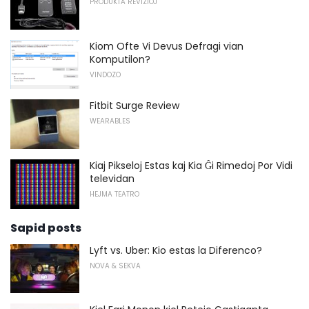
PRODUKTA REVIZIOJ
Kiom Ofte Vi Devus Defragi vian
Komputilon?
VINDOZO
Fitbit Surge Review
WEARABLES
Kiaj Pikseloj Estas kaj Kia Ĝi Rimedoj Por Vidi
televidan
HEJMA TEATRO
Sapid posts
Lyft vs. Uber: Kio estas la Diferenco?
NOVA & SEKVA