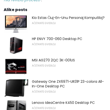
Alike posts
Kio Estas Ĉiuj-En-Unu Personaj Komputiloj?
AĈETANTE GVIDILOJ
HP ENVY 700-060 Desktop PC
AĈETANTE GVIDILOJ
MSI AG270 2QC 3K-001US
AĈETANTE GVIDILOJ
Gateway One ZX6971-UR31P 23-colora All-
In-One Desktop PC
AĈETANTE GVIDILOJ
Lenovo IdeaCentre K450 Desktop PC
AĈETANTE GVIDILOJ