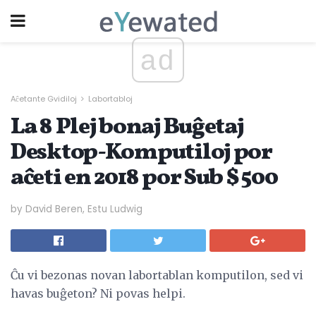
ad
Aĉetante Gvidiloj
Labortabloj
La 8 Plej bonaj Buĝetaj
Desktop-Komputiloj por
aĉeti en 2018 por Sub $ 500
by David Beren, Estu Ludwig
Ĉu vi bezonas novan labortablan komputilon, sed vi
havas buĝeton? Ni povas helpi.