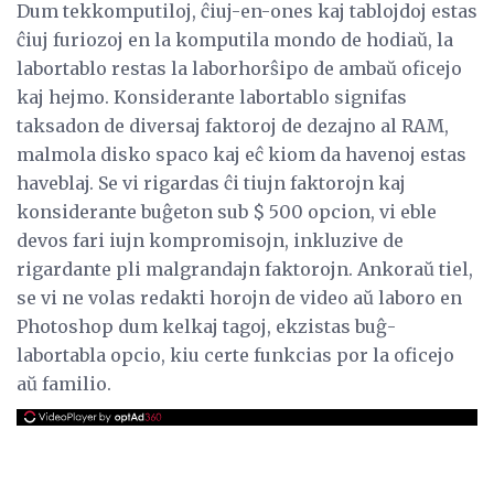
Dum tekkomputiloj, ĉiuj-en-ones kaj tablojdoj estas
ĉiuj furiozoj en la komputila mondo de hodiaŭ, la
labortablo restas la laborhorŝipo de ambaŭ oficejo
kaj hejmo. Konsiderante labortablo signifas
taksadon de diversaj faktoroj de dezajno al RAM,
malmola disko spaco kaj eĉ kiom da havenoj estas
haveblaj. Se vi rigardas ĉi tiujn faktorojn kaj
konsiderante buĝeton sub $ 500 opcion, vi eble
devos fari iujn kompromisojn, inkluzive de
rigardante pli malgrandajn faktorojn. Ankoraŭ tiel,
se vi ne volas redakti horojn de video aŭ laboro en
Photoshop dum kelkaj tagoj, ekzistas buĝ-
labortabla opcio, kiu certe funkcias por la oficejo
aŭ familio.