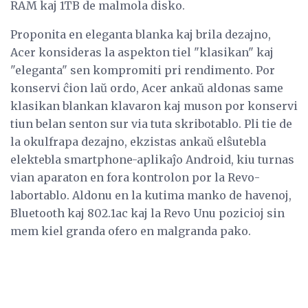
RAM kaj 1TB de malmola disko.
Proponita en eleganta blanka kaj brila dezajno,
Acer konsideras la aspekton tiel "klasikan" kaj
"eleganta" sen kompromiti pri rendimento. Por
konservi ĉion laŭ ordo, Acer ankaŭ aldonas same
klasikan blankan klavaron kaj muson por konservi
tiun belan senton sur via tuta skribotablo. Pli tie de
la okulfrapa dezajno, ekzistas ankaŭ elŝutebla
elektebla smartphone-aplikaĵo Android, kiu turnas
vian aparaton en fora kontrolon por la Revo-
labortablo. Aldonu en la kutima manko de havenoj,
Bluetooth kaj 802.1ac kaj la Revo Unu pozicioj sin
mem kiel granda ofero en malgranda pako.