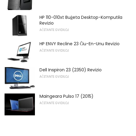
HP 110-010xt Buĝeta Desktop-Komputila
Revizio
AĈETANTE GVIDILOJ
HP ENVY Recline 23 Ĉiu-En-Unu Revizio
AĈETANTE GVIDILOJ
Dell Inspiron 23 (2350) Revizio
AĈETANTE GVIDILOJ
Maingeara Pulso 17 (2015)
AĈETANTE GVIDILOJ