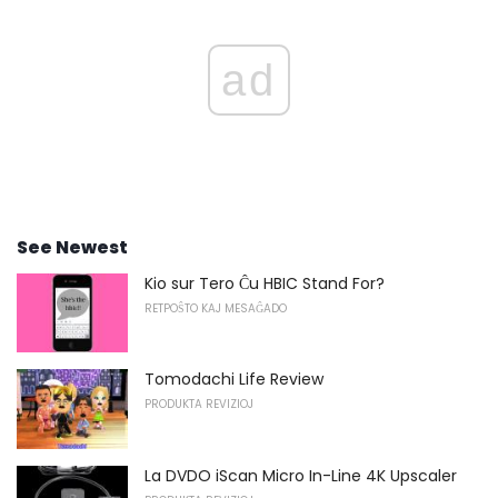
ad
See Newest
Kio sur Tero Ĉu HBIC Stand For?
RETPOŜTO KAJ MESAĜADO
Tomodachi Life Review
PRODUKTA REVIZIOJ
La DVDO iScan Micro In-Line 4K Upscaler