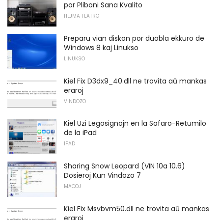
por Pliboni Sana Kvalito
HEJMA TEATRO
Preparu vian diskon por duobla ekkuro de
Windows 8 kaj Linukso
LINUKSO
Kiel Fix D3dx9_40.dll ne trovita aŭ mankas
eraroj
VINDOZO
Kiel Uzi Legosignojn en la Safaro-Retumilo
de la iPad
IPAD
Sharing Snow Leopard (VIN 10a 10.6)
Dosieroj Kun Vindozo 7
MACOJ
Kiel Fix Msvbvm50.dll ne trovita aŭ mankas
eraroj