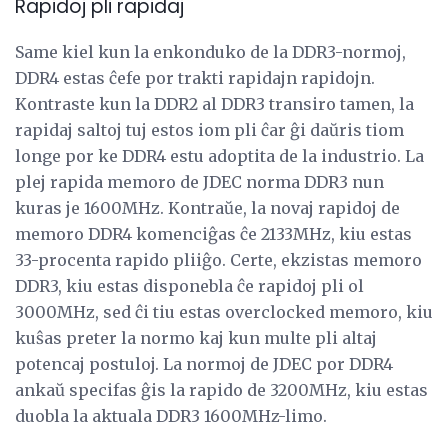
Rapidoj pli rapidaj
Same kiel kun la enkonduko de la DDR3-normoj,
DDR4 estas ĉefe por trakti rapidajn rapidojn.
Kontraste kun la DDR2 al DDR3 transiro tamen, la
rapidaj saltoj tuj estos iom pli ĉar ĝi daŭris tiom
longe por ke DDR4 estu adoptita de la industrio. La
plej rapida memoro de JDEC norma DDR3 nun
kuras je 1600MHz. Kontraŭe, la novaj rapidoj de
memoro DDR4 komenciĝas ĉe 2133MHz, kiu estas
33-procenta rapido pliiĝo. Certe, ekzistas memoro
DDR3, kiu estas disponebla ĉe rapidoj pli ol
3000MHz, sed ĉi tiu estas overclocked memoro, kiu
kuŝas preter la normo kaj kun multe pli altaj
potencaj postuloj. La normoj de JDEC por DDR4
ankaŭ specifas ĝis la rapido de 3200MHz, kiu estas
duobla la aktuala DDR3 1600MHz-limo.