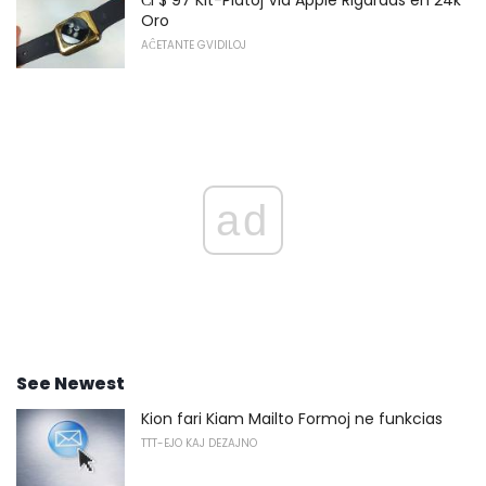
Ĉi $ 97 Kit-Platoj Via Apple Rigardas en 24k
Oro
AĈETANTE GVIDILOJ
ad
See Newest
Kion fari Kiam Mailto Formoj ne funkcias
TTT-EJO KAJ DEZAJNO