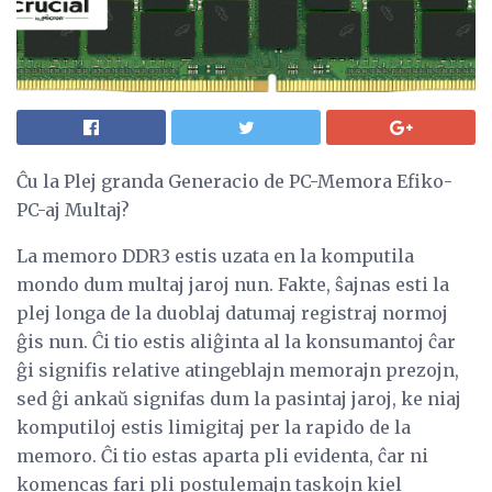
Ĉu la Plej granda Generacio de PC-Memora Efiko-
PC-aj Multaj?
La memoro DDR3 estis uzata en la komputila
mondo dum multaj jaroj nun. Fakte, ŝajnas esti la
plej longa de la duoblaj datumaj registraj normoj
ĝis nun. Ĉi tio estis aliĝinta al la konsumantoj ĉar
ĝi signifis relative atingeblajn memorajn prezojn,
sed ĝi ankaŭ signifas dum la pasintaj jaroj, ke niaj
komputiloj estis limigitaj per la rapido de la
memoro. Ĉi tio estas aparta pli evidenta, ĉar ni
komencas fari pli postulemajn taskojn kiel