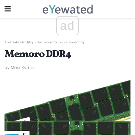
ad
Aĉetante Gvidiloj
Akcesoraĵoj & Ekstercentraj
Memoro DDR4
by Mark Kyrnin