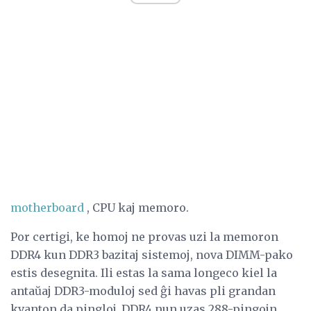
motherboard
, CPU kaj memoro.
Por certigi, ke homoj ne provas uzi la memoron
DDR4 kun DDR3 bazitaj sistemoj, nova DIMM-pako
estis desegnita. Ili estas la sama longeco kiel la
antaŭaj DDR3-moduloj sed ĝi havas pli grandan
kvanton da pingloj. DDR4 nun uzas 288-pingojn