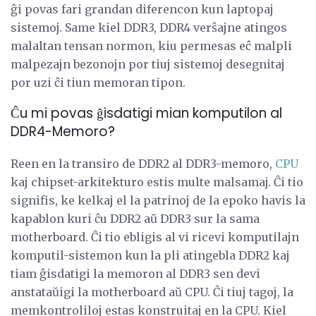
ĝi povas fari grandan diferencon kun laptopaj
sistemoj. Same kiel DDR3, DDR4 verŝajne atingos
malaltan tensan normon, kiu permesas eĉ malpli
malpezajn bezonojn por tiuj sistemoj desegnitaj
por uzi ĉi tiun memoran tipon.
Ĉu mi povas ĝisdatigi mian komputilon al
DDR4-Memoro?
Reen en la transiro de DDR2 al DDR3-memoro,
CPU
kaj chipset-arkitekturo estis multe malsamaj. Ĉi tio
signifis, ke kelkaj el la patrinoj de la epoko havis la
kapablon kuri ĉu DDR2 aŭ DDR3 sur la sama
motherboard. Ĉi tio ebligis al vi ricevi komputilajn
komputil-sistemon kun la pli atingebla DDR2 kaj
tiam ĝisdatigi la memoron al DDR3 sen devi
anstataŭigi la motherboard aŭ CPU. Ĉi tiuj tagoj, la
memkontroliloj estas konstruitaj en la CPU. Kiel