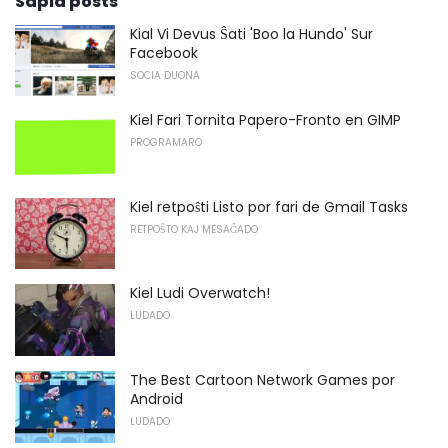
Sapid posts
Kial Vi Devus Ŝati 'Boo la Hundo' Sur
Facebook
SOCIA DUONA
Kiel Fari Tornita Papero-Fronto en GIMP
PROGRAMARO
Kiel retpoŝti Listo por fari de Gmail Tasks
RETPOŜTO KAJ MESAĜADO
Kiel Ludi Overwatch!
LUDADO
The Best Cartoon Network Games por
Android
LUDADO