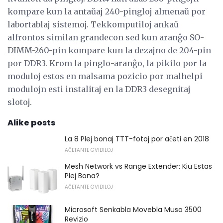
kompare kun la antaŭaj 240-pingloj almenaŭ por
labortablaj sistemoj. Tekkomputiloj ankaŭ
alfrontos similan grandecon sed kun aranĝo SO-
DIMM-260-pin kompare kun la dezajno de 204-pin
por DDR3. Krom la pinglo-aranĝo, la pikilo por la
moduloj estos en malsama pozicio por malhelpi
modulojn esti instalitaj en la DDR3 desegnitaj
slotoj.
Alike posts
La 8 Plej bonaj TTT-fotoj por aĉeti en 2018
AĈETANTE GVIDILOJ
Mesh Network vs Range Extender: Kiu Estas
Plej Bona?
AĈETANTE GVIDILOJ
Microsoft Senkabla Movebla Muso 3500
Revizio