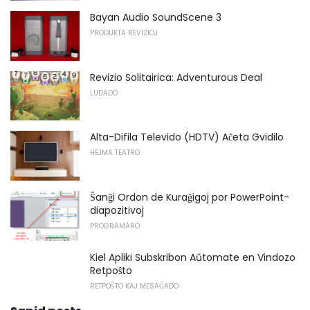
Bayan Audio SoundScene 3
PRODUKTA REVIZIOJ
Revizio Solitairica: Adventurous Deal
LUDADO
Alta-Difila Televido (HDTV) Aĉeta Gvidilo
HEJMA TEATRO
Ŝanĝi Ordon de Kuraĝigoj por PowerPoint-
diapozitivoj
PROGRAMARO
Kiel Apliki Subskribon Aŭtomate en Vindozo
Retpoŝto
RETPOŜTO KAJ MESAĜADO