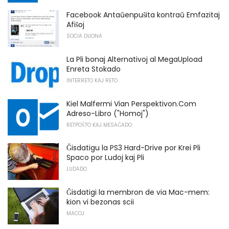
Facebook Antaŭenpuŝita kontraŭ Emfazitaj
Afiŝoj
SOCIA DUONA
La Pli bonaj Alternativoj al MegaUpload
Enreta Stokado
INTERRETO KAJ RETO
Kiel Malfermi Vian Perspektivon.Com
Adreso-Libro ("Homoj")
RETPOŜTO KAJ MESAĜADO
Ĝisdatigu la PS3 Hard-Drive por Krei Pli
Spaco por Ludoj kaj Pli
LUDADO
Ĝisdatigi la membron de via Mac-mem:
kion vi bezonas scii
MACOJ