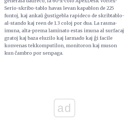
ĝenerala daŭreco, la 60-x-colo ApexDesk ​​Vortex-
Serio-skribo-tablo havas levan kapablon de 225
funtoj, kaj ankaŭ ĝustigebla rapideco de skribtablo-
al-stando kaj reen de 1.3 coloj por dua. La rasma-
imuna, alta-prema laminato estas imuna al surfacaj
gratoj kaj baza eluzilo kaj larmado kaj ĝi facile
konvenas tekkomputilon, monitoron kaj muson
kun ĉambro por senpaga.
ad