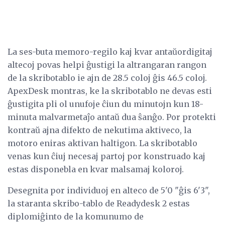
La ses-buta memoro-regilo kaj kvar antaŭordigitaj
altecoj povas helpi ĝustigi la altrangaran rangon
de la skribotablo ie ajn de 28.5 coloj ĝis 46.5 coloj.
ApexDesk ​​montras, ke la skribotablo ne devas esti
ĝustigita pli ol unufoje ĉiun du minutojn kun 18-
minuta malvarmetaĵo antaŭ dua ŝanĝo. Por protekti
kontraŭ ajna difekto de nekutima aktiveco, la
motoro eniras aktivan haltigon. La skribotablo
venas kun ĉiuj necesaj partoj por konstruado kaj
estas disponebla en kvar malsamaj koloroj.
Desegnita por individuoj en alteco de 5'0 "ĝis 6'3",
la staranta skribo-tablo de Readydesk 2 estas
diplomiĝinto de la komunumo de