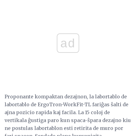
ad
Proponante kompaktan dezajnon, la labortablo de
labortablo de ErgoTron-WorkFit-TL fariĝas ŝalti de
ajna pozicio rapida kaj facila. La 15 coloj de
vertikala ĝustiga paro kun spaca-ŝpara dezajno kiu
ne postulas labortablon esti retirita de muro por
fari spacon. Sendado plene kunvenigita,