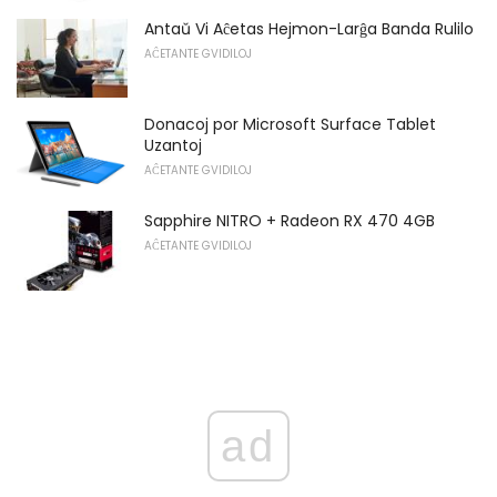
Antaŭ Vi Aĉetas Hejmon-Larĝa Banda Rulilo
AĈETANTE GVIDILOJ
Donacoj por Microsoft Surface Tablet
Uzantoj
AĈETANTE GVIDILOJ
Sapphire NITRO + Radeon RX 470 4GB
AĈETANTE GVIDILOJ
ad