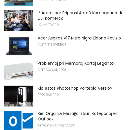
7 Aferoj por Pripensi Antaŭ Komencado de
DJ-Komerco
HEJMA TEATRO
Acer Aspiras V17 Nitro Nigra Eldono Revizio
AĈETANTE GVIDILOJ
Problemoj pri Memoraj Kartaj Legantoj
CIFERECA ĈAMBROJ
Kio estas Photoshop Portebla Versio?
PROGRAMARO
Kiel Organizi Mesaĝojn kun Kategorioj en
Outlook
RETPOŜTO KAJ MESAĜADO