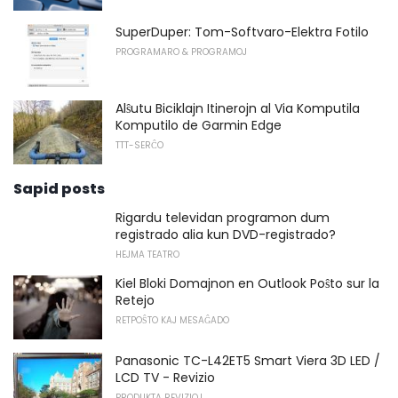
SuperDuper: Tom-Softvaro-Elektra Fotilo
PROGRAMARO & PROGRAMOJ
Alŝutu Biciklajn Itinerojn al Via Komputila
Komputilo de Garmin Edge
TTT-SERĈO
Sapid posts
Rigardu televidan programon dum
registrado alia kun DVD-registrado?
HEJMA TEATRO
Kiel Bloki Domajnon en Outlook Poŝto sur la
Retejo
RETPOŜTO KAJ MESAĜADO
Panasonic TC-L42ET5 Smart Viera 3D LED /
LCD TV - Revizio
PRODUKTA REVIZIOJ