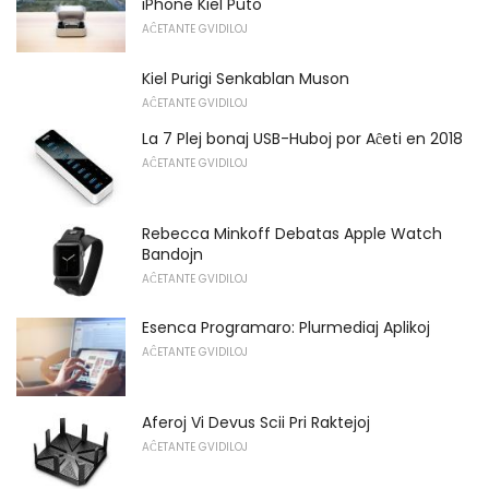
iPhone Kiel Puto
AĈETANTE GVIDILOJ
Kiel Purigi Senkablan Muson
AĈETANTE GVIDILOJ
La 7 Plej bonaj USB-Huboj por Aĉeti en 2018
AĈETANTE GVIDILOJ
Rebecca Minkoff Debatas Apple Watch
Bandojn
AĈETANTE GVIDILOJ
Esenca Programaro: Plurmediaj Aplikoj
AĈETANTE GVIDILOJ
Aferoj Vi Devus Scii Pri Raktejoj
AĈETANTE GVIDILOJ