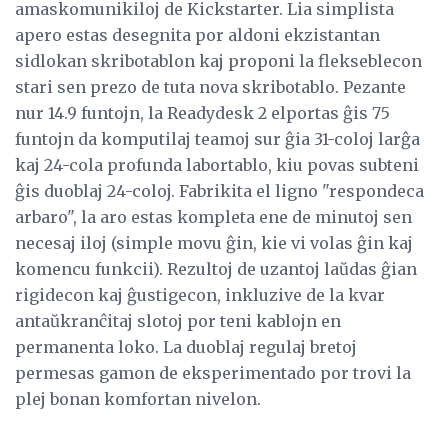
amaskomunikiloj de Kickstarter. Lia simplista
apero estas desegnita por aldoni ekzistantan
sidlokan skribotablon kaj proponi la flekseblecon
stari sen prezo de tuta nova skribotablo. Pezante
nur 14.9 funtojn, la Readydesk 2 elportas ĝis 75
funtojn da komputilaj teamoj sur ĝia 31-coloj larĝa
kaj 24-cola profunda labortablo, kiu povas subteni
ĝis duoblaj 24-coloj. Fabrikita el ligno "respondeca
arbaro", la aro estas kompleta ene de minutoj sen
necesaj iloj (simple movu ĝin, kie vi volas ĝin kaj
komencu funkcii). Rezultoj de uzantoj laŭdas ĝian
rigidecon kaj ĝustigecon, inkluzive de la kvar
antaŭkranĉitaj slotoj por teni kablojn en
permanenta loko. La duoblaj regulaj bretoj
permesas gamon de eksperimentado por trovi la
plej bonan komfortan nivelon.