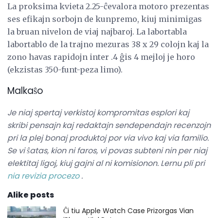
La proksima kvieta 2.25-ĉevalora motoro prezentas
ses efikajn sorbojn de kunpremo, kiuj minimigas
la bruan nivelon de viaj najbaroj. La labortabla
labortablo de la trajno mezuras 38 x 29 colojn kaj la
zono havas rapidojn inter .4 ĝis 4 mejloj je horo
(ekzistas 350-funt-peza limo).
Malkaŝo
Je niaj spertaj verkistoj kompromitas esplori kaj
skribi pensajn kaj redaktajn sendependajn recenzojn
pri la plej bonaj produktoj por via vivo kaj via familio.
Se vi ŝatas, kion ni faros, vi povas subteni nin per niaj
elektitaj ligoj, kiuj gajni al ni komisionon.
Lernu pli pri
nia revizia procezo
.
Alike posts
Ĉi tiu Apple Watch Case Prizorgas Vian