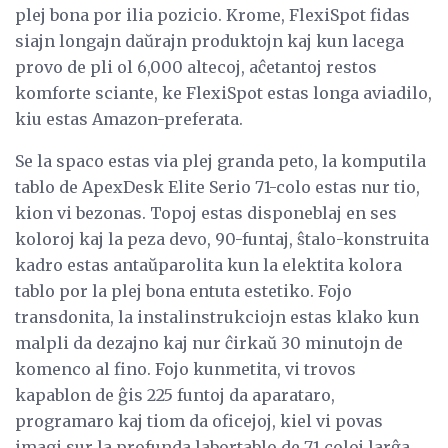
plej bona por ilia pozicio. Krome, FlexiSpot fidas
siajn longajn daŭrajn produktojn kaj kun lacega
provo de pli ol 6,000 altecoj, aĉetantoj restos
komforte sciante, ke FlexiSpot estas longa aviadilo,
kiu estas Amazon-preferata.
Se la spaco estas via plej granda peto, la komputila
tablo de ApexDesk ​​Elite Serio 71-colo estas nur tio,
kion vi bezonas. Topoj estas disponeblaj en ses
koloroj kaj la peza devo, 90-funtaj, ŝtalo-konstruita
kadro estas antaŭparolita kun la elektita kolora
tablo por la plej bona entuta estetiko. Fojo
transdonita, la instalinstrukciojn estas klako kun
malpli da dezajno kaj nur ĉirkaŭ 30 minutojn de
komenco al fino. Fojo kunmetita, vi trovos
kapablon de ĝis 225 funtoj da aparataro,
programaro kaj tiom da oficejoj, kiel vi povas
imagi sur la profunda labortablo de 71 coloj larĝa