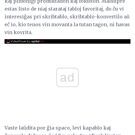
kaj plibonigi produktadon kaj fokuson. Malsupre
estas listo de niaj starataj tabloj favoritaj, do ĉu vi
interesiĝas pri skribtablo, skribtablo-konvertilo aŭ
eĉ io, kio tenos vin movanta la tutan tagon, ni havas
vin kovrita.
ad
Vaste laŭdita por ĝia spaco, levi kapablo kaj