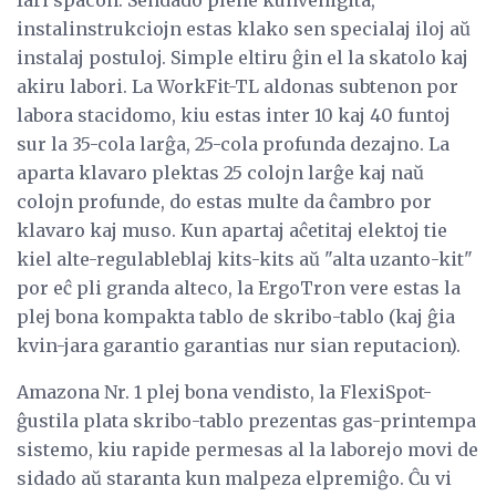
instalinstrukciojn estas klako sen specialaj iloj aŭ
instalaj postuloj. Simple eltiru ĝin el la skatolo kaj
akiru labori. La WorkFit-TL aldonas subtenon por
labora stacidomo, kiu estas inter 10 kaj 40 funtoj
sur la 35-cola larĝa, 25-cola profunda dezajno. La
aparta klavaro plektas 25 colojn larĝe kaj naŭ
colojn profunde, do estas multe da ĉambro por
klavaro kaj muso. Kun apartaj aĉetitaj elektoj tie
kiel alte-regulableblaj kits-kits aŭ "alta uzanto-kit"
por eĉ pli granda alteco, la ErgoTron vere estas la
plej bona kompakta tablo de skribo-tablo (kaj ĝia
kvin-jara garantio garantias nur sian reputacion).
Amazona Nr. 1 plej bona vendisto, la FlexiSpot-
ĝustila plata skribo-tablo prezentas gas-printempa
sistemo, kiu rapide permesas al la laborejo movi de
sidado aŭ staranta kun malpeza elpremiĝo. Ĉu vi