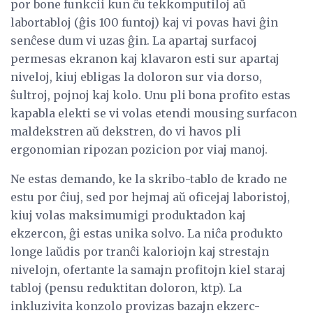
por bone funkcii kun ĉu tekkomputiloj aŭ
labortabloj (ĝis 100 funtoj) kaj vi povas havi ĝin
senĉese dum vi uzas ĝin. La apartaj surfacoj
permesas ekranon kaj klavaron esti sur apartaj
niveloj, kiuj ebligas la doloron sur via dorso,
ŝultroj, pojnoj kaj kolo. Unu pli bona profito estas
kapabla elekti se vi volas etendi mousing surfacon
maldekstren aŭ dekstren, do vi havos pli
ergonomian ripozan pozicion por viaj manoj.
Ne estas demando, ke la skribo-tablo de krado ne
estu por ĉiuj, sed por hejmaj aŭ oficejaj laboristoj,
kiuj volas maksimumigi produktadon kaj
ekzercon, ĝi estas unika solvo. La niĉa produkto
longe laŭdis por tranĉi kaloriojn kaj strestajn
nivelojn, ofertante la samajn profitojn kiel staraj
tabloj (pensu reduktitan doloron, ktp). La
inkluzivita konzolo provizas bazajn ekzerc-