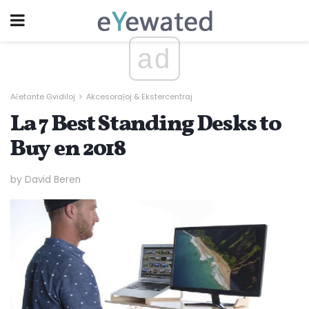
ad
Aĉetante Gvidiloj
Akcesoraĵoj & Ekstercentraj
La 7 Best Standing Desks to
Buy en 2018
by David Beren