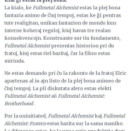
Kial ĝi estas la plej bona:
La kialo, ke
Fullmetal Alchemist
estas la plej bona
fantazia animo de ĉiuj tempoj, estas ke ĝi pentras
tute realigitan, unikan fantazion de mondo kun
interne koheraj reguloj, kiuj havas tre realan
konsekvencojn. Konstruante sur tiu fundamento,
Fullmetal Alchemist
prezentas historion pri du
fratoj, kiuj estas tiel bazitaj, ĉar la fikso estas
mirinda.
Ne estas demando pri ĉu la rakonto de la fratoj Elric
apartenas al iu ajn listo de la plej bona animeo de
ĉiuj tempoj. La pli diskutata afero estas elekti
Fullmetal Alchemist
aŭ
Fullmetal Alchemist:
Brotherhood
.
Por la uninitiated,
Fullmetal Alchemist
kaj
Fullmetal
Alchemist: Frateco
estas bazita sur la sama maniko.