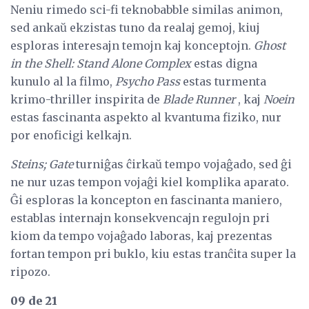
Neniu rimedo sci-fi teknobabble similas animon,
sed ankaŭ ekzistas tuno da realaj gemoj, kiuj
esploras interesajn temojn kaj konceptojn.
Ghost
in the Shell: Stand Alone Complex
estas digna
kunulo al la filmo,
Psycho Pass
estas turmenta
krimo-thriller inspirita de
Blade Runner
, kaj
Noein
estas fascinanta aspekto al kvantuma fiziko, nur
por enoficigi kelkajn.
Steins; Gate
turniĝas ĉirkaŭ tempo vojaĝado, sed ĝi
ne nur uzas tempon vojaĝi kiel komplika aparato.
Ĝi esploras la koncepton en fascinanta maniero,
establas internajn konsekvencajn regulojn pri
kiom da tempo vojaĝado laboras, kaj prezentas
fortan tempon pri buklo, kiu estas tranĉita super la
ripozo.
09 de 21