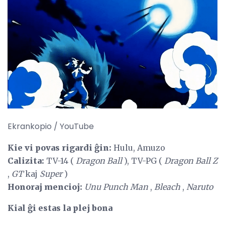
Ekrankopio / YouTube
Kie vi povas rigardi ĝin:
Hulu, Amuzo
Calizita:
TV-14 (
Dragon Ball
), TV-PG (
Dragon Ball Z
,
GT
kaj
Super
)
Honoraj mencioj:
Unu Punch
Man
,
Bleach
,
Naruto
Kial ĝi estas la plej bona