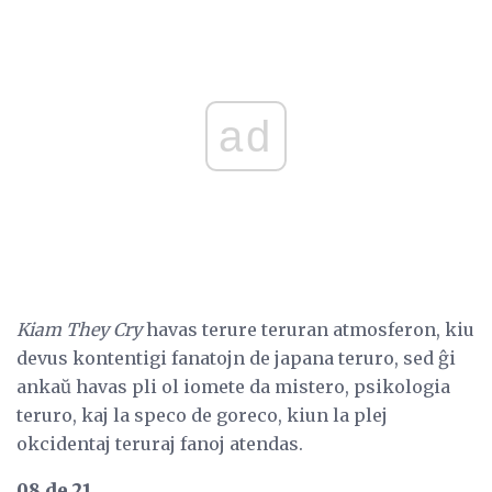
ad
Kiam They Cry
havas terure teruran atmosferon, kiu
devus kontentigi fanatojn de japana teruro, sed ĝi
ankaŭ havas pli ol iomete da mistero, psikologia
teruro, kaj la speco de goreco, kiun la plej
okcidentaj teruraj fanoj atendas.
08 de 21