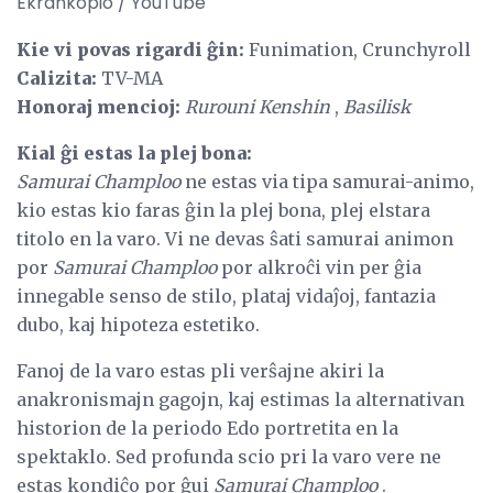
Ekrankopio / YouTube
Kie vi povas rigardi ĝin:
Funimation, Crunchyroll
Calizita:
TV-MA
Honoraj mencioj:
Rurouni Kenshin
,
Basilisk
Kial ĝi estas la plej bona:
Samurai Champloo
ne estas via tipa samurai-animo,
kio estas kio faras ĝin la plej bona, plej elstara
titolo en la varo. Vi ne devas ŝati samurai animon
por
Samurai Champloo
por alkroĉi vin per ĝia
innegable senso de stilo, plataj vidaĵoj, fantazia
dubo, kaj hipoteza estetiko.
Fanoj de la varo estas pli verŝajne akiri la
anakronismajn gagojn, kaj estimas la alternativan
historion de la periodo Edo portretita en la
spektaklo. Sed profunda scio pri la varo vere ne
estas kondiĉo por ĝui
Samurai Champloo
.