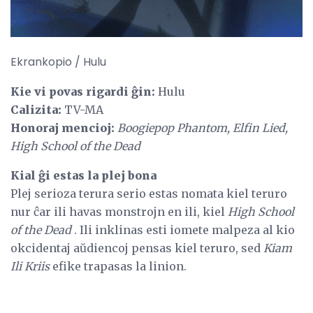
Ekrankopio / Hulu
Kie vi povas rigardi ĝin:
Hulu
Calizita:
TV-MA
Honoraj mencioj:
Boogiepop Phantom, Elfin Lied,
High School of the Dead
Kial ĝi estas la plej bona
Plej serioza terura serio estas nomata kiel teruro
nur ĉar ili havas monstrojn en ili, kiel
High School
of the Dead
. Ili inklinas esti iomete malpeza al kio
okcidentaj aŭdiencoj pensas kiel teruro, sed
Kiam
Ili Kriis
efike trapasas la linion.