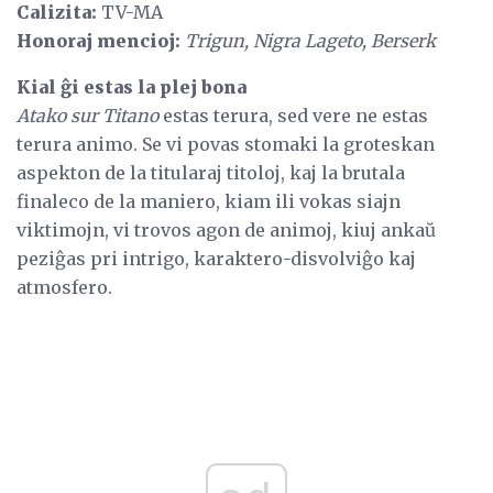
Calizita:
TV-MA
Honoraj mencioj:
Trigun, Nigra Lageto, Berserk
Kial ĝi estas la plej bona
Atako sur Titano
estas terura, sed vere ne estas
terura animo. Se vi povas stomaki la groteskan
aspekton de la titularaj titoloj, kaj la brutala
finaleco de la maniero, kiam ili vokas siajn
viktimojn, vi trovos agon de animoj, kiuj ankaŭ
peziĝas pri intrigo, karaktero-disvolviĝo kaj
atmosfero.