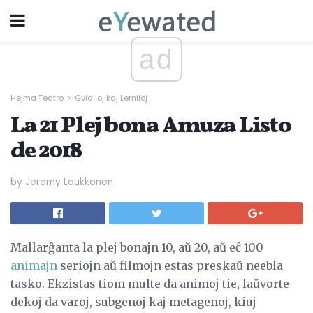
ad
Hejma Teatro
Gvidiloj kaj Lerniloj
La 21 Plej bona Amuza Listo
de 2018
by Jeremy Laukkonen
Mallarĝanta la plej bonajn 10, aŭ 20, aŭ eĉ 100
animajn
seriojn aŭ filmojn estas preskaŭ neebla
tasko. Ekzistas tiom multe da animoj tie, laŭvorte
dekoj da varoj, subgenoj kaj metagenoj, kiuj