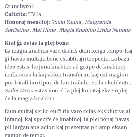
Crunchyroll
Calizita:
TV-14
Honoraj mencioj:
Yuuki Yuuna
,
Malgranda
Sorĉistino
,
Mai Hime
,
Magia Knabino Lirika Nanoha
Kial ĝi estas la plej bona
La magia knabina varo daŭris dum longa tempo, kaj
ĝi havas multajn bone establitajn tropeojn. La baza
ideo estas, ke juna knabino aŭ grupo de knabinoj
malkovras la kapablon transformi kaj uzi magion
por batali iun tipon de kontraŭulo. En la okcidento,
Sailor Moon
estas unu el la plej konataj ekzemploj
de la magia knabino.
Dum multaj serioj en ĉi tiu varo celas ekskluzive al
infanoj, kaj specife ĉe knabinoj, la plej bonaj havas
pli larĝan apelacion kaj prezentas pli ampleksan
gamon de temoj.