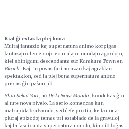
Kial ĝi estas la plej bona
Multaj fantazio kaj supernatura animo korpigas
fantazajn elementojn en realajn mondajn agordojn,
kiel shinigami descendanta sur Karakura Town en
Bleach
. Kaj tio povas fari amuzan kaj agrablan
spektaklon, sed la plej bona supernatura animo
prenas ĝin paŝon pli.
Shin Sekai Yori
, aŭ
De la Nova Mondo
, kondukas ĝin
al tute nova nivelo. La serio komencas kun
malrapida brulvundo, sed ĉefe pro tio, ke la unuaj
pluraj epizodoj temas pri establado de la gravuloj
kaj la fascinanta supernatura mondo, kiun ili loĝas.