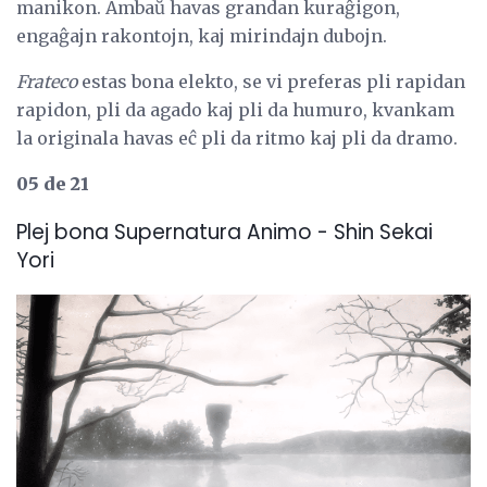
manikon. Ambaŭ havas grandan kuraĝigon,
engaĝajn rakontojn, kaj mirindajn dubojn.
Frateco
estas bona elekto, se vi preferas pli rapidan
rapidon, pli da agado kaj pli da humuro, kvankam
la originala havas eĉ pli da ritmo kaj pli da dramo.
05 de 21
Plej bona Supernatura Animo - Shin Sekai
Yori