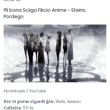
Pli bona Sciiga Fikcio Anime - Steins;
Pordego
Ekrankopio / YouTube
Kie vi povas rigardi ĝin:
Hulu, Amuzo
Calizita:
TV-14