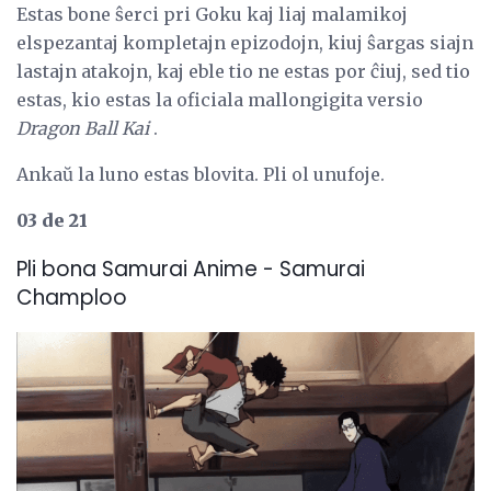
Estas bone ŝerci pri Goku kaj liaj malamikoj
elspezantaj kompletajn epizodojn, kiuj ŝargas siajn
lastajn atakojn, kaj eble tio ne estas por ĉiuj, sed tio
estas, kio estas la oficiala mallongigita versio
Dragon Ball Kai
.
Ankaŭ la luno estas blovita. Pli ol unufoje.
03 de 21
Pli bona Samurai Anime - Samurai
Champloo