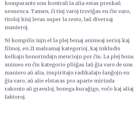
komparante unu kontraŭ la alia estas preskaŭ
sensenca. Tamen, ĉi tiuj varoj troviĝas en ĉiu varo,
titoloj kiuj levas super la resto, laŭ diversaj
manieroj.
Ni kompilis iujn el la plej bonaj animeaj serioj kaj
filmoj, en 21 malsamaj kategorioj, kaj inkludis
kelkajn honorindajn menciojn por ĉiu. La plej bona
animeo en ĉiu kategorio pliiĝas laŭ ĝia varo de unu
maniero aŭ alia, inspiritajn radikalajn ŝanĝojn en
ĝia varo, aŭ alie elstaras pro aparte mirinda
rakonto aŭ gravuloj, bonega kuraĝigo, voĉo kaj aliaj
faktoroj.