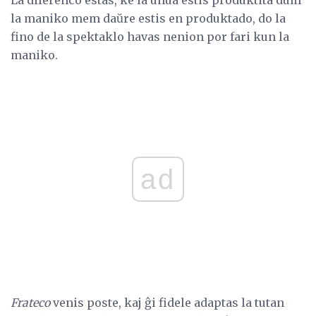
La diferenco estas, ke la unua estis produktita dum
la maniko mem daŭre estis en produktado, do la
fino de la spektaklo havas nenion por fari kun la
maniko.
ad
Frateco
venis poste, kaj ĝi fidele adaptas la tutan