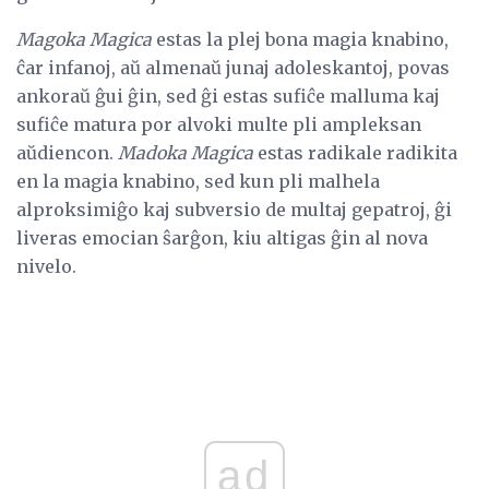
Magoka Magica
estas la plej bona magia knabino,
ĉar infanoj, aŭ almenaŭ junaj adoleskantoj, povas
ankoraŭ ĝui ĝin, sed ĝi estas sufiĉe malluma kaj
sufiĉe matura por alvoki multe pli ampleksan
aŭdiencon.
Madoka Magica
estas radikale radikita
en la magia knabino, sed kun pli malhela
alproksimiĝo kaj subversio de multaj gepatroj, ĝi
liveras emocian ŝarĝon, kiu altigas ĝin al nova
nivelo.
ad