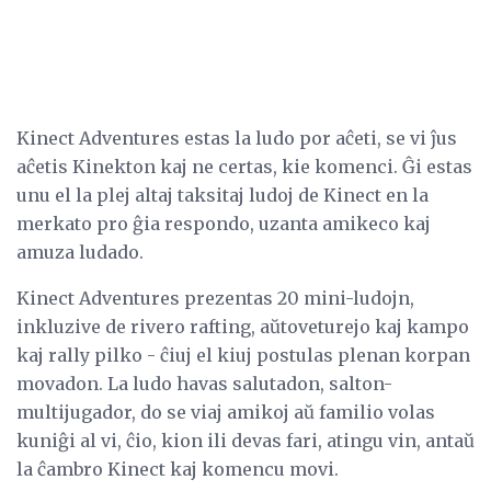
Kinect Adventures estas la ludo por aĉeti, se vi ĵus
aĉetis Kinekton kaj ne certas, kie komenci. Ĝi estas
unu el la plej altaj taksitaj ludoj de Kinect en la
merkato pro ĝia respondo, uzanta amikeco kaj
amuza ludado.
Kinect Adventures prezentas 20 mini-ludojn,
inkluzive de rivero rafting, aŭtoveturejo kaj kampo
kaj rally pilko - ĉiuj el kiuj postulas plenan korpan
movadon. La ludo havas salutadon, salton-
multijugador, do se viaj amikoj aŭ familio volas
kuniĝi al vi, ĉio, kion ili devas fari, atingu vin, antaŭ
la ĉambro Kinect kaj komencu movi.