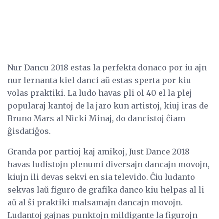
Nur Dancu 2018 estas la perfekta donaco por iu ajn
nur lernanta kiel danci aŭ estas sperta por kiu
volas praktiki. La ludo havas pli ol 40 el la plej
popularaj kantoj de la jaro kun artistoj, kiuj iras de
Bruno Mars al Nicki Minaj, do dancistoj ĉiam
ĝisdatiĝos.
Granda por partioj kaj amikoj, Just Dance 2018
havas ludistojn plenumi diversajn dancajn movojn,
kiujn ili devas sekvi en sia televido. Ĉiu ludanto
sekvas laŭ figuro de grafika danco kiu helpas al li
aŭ al ŝi praktiki malsamajn dancajn movojn.
Ludantoj gajnas punktojn mildigante la figurojn