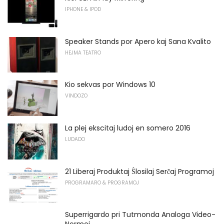
IPHONE & IPOD
Speaker Stands por Apero kaj Sana Kvalito
HEJMA TEATRO
Kio sekvas por Windows 10
VINDOZO
La plej ekscitaj ludoj en somero 2016
LUDADO
21 Liberaj Produktaj Ŝlosilaj Serĉaj Programoj
PROGRAMARO & PROGRAMOJ
Superrigardo pri Tutmonda Analoga Video-