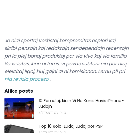
Je niaj spertaj verkistoj kompromitas esplori kaj
skribi pensajn kaj redaktajn sendependajn recenzojn
pri la plej bonaj produktoj por via vivo kaj via familio.
Se vi ŝatas, kion ni faros, vi povas subteni nin per niaj
elektitaj ligoj, kiuj gajni al ni komisionon.
Lernu pli pri
nia revizia procezo
.
Alike posts
10 Famuloj, kiujn Vi Ne Konis Havis iPhone-
Ludojn
AĈETANTE GVIDILOJ
Top 10 Rolo-Ludaj Ludoj por PSP
AĈETANTE GVIDILOJ