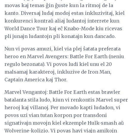
movas kaj temas ĝin ĝuste kun la ritmoj de la
kanto. Diversaj ludaj modoj estas inkluzivitaj, kiel
konkurenci kontraŭ aliaj ludantoj interrete kun
World Dance Tour kaj eĉ Knabo-Mode kiu ricevas
pli junajn ludantojn pli konatajn kun dancado.
Nun vi povas amuzi, kiel via plej ŝatata preferata
heroo en Marvel Avengers: Battle For Earth (neniu
regulo bezonata). Vi povos ludi kiel unu el 20
malsamaj karakteroj, inkluzive de Iron Man,
Captain America kaj Thor.
Marvel Vengantoj: Battle For Earth estas brawler
batalanta stila ludo, kiun vi renkontis Marvel super
herooj kaj villanoj. Per movado kapti ludadon, vi
povos uzi vian tutan korpon por transdoni
signativajn movojn kiel ekzemple Hulk-smash aŭ
Wolverine-kolizio. Vi povas havi viajn amikojn