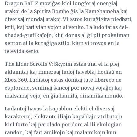
Dragon Ball Z moviĝas kiel longforaj energiaj
atakoj de la Spirita Bombo ĝis la Kamehameha kaj
diversaj mondaj atakoj. Vi estos kuraĝigita piedbati,
krii, kaj bati vian vojon al venko. La ludo faras ĉel-
shaded-grafikaĵojn, kiuj donas al ĝi pli proksiman
senton al la kuraĝiga stilo, kiun vi trovos en la
televida serio.
The Elder Scrolls V: Skyrim estas unu el la plej
aklamitaj kaj inmersaj ludoj haveblaj hodiaŭ en
Xbox 360. Ludistoj estas donitaj tute libereco de
esplorado, senfinaj ŝancoj por novaj vojaĝoj kaj
malsamaj vojoj en ĝia humila, dinamika mondo.
Ludantoj havas la kapablon elekti el diversaj
karakteroj, elektante iliajn kapablajn atributojn
kiel forto kaj parolado por doni al ili ekologian
randon, kaj fari amikojn kaj malamikojn kun