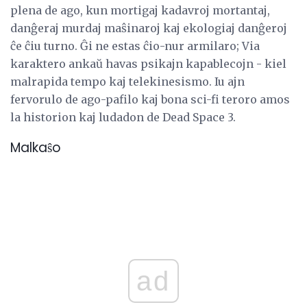
plena de ago, kun mortigaj kadavroj mortantaj,
danĝeraj murdaj maŝinaroj kaj ekologiaj danĝeroj
ĉe ĉiu turno. Ĝi ne estas ĉio-nur armilaro; Via
karaktero ankaŭ havas psikajn kapablecojn - kiel
malrapida tempo kaj telekinesismo. Iu ajn
fervorulo de ago-pafilo kaj bona sci-fi teroro amos
la historion kaj ludadon de Dead Space 3.
Malkaŝo
ad