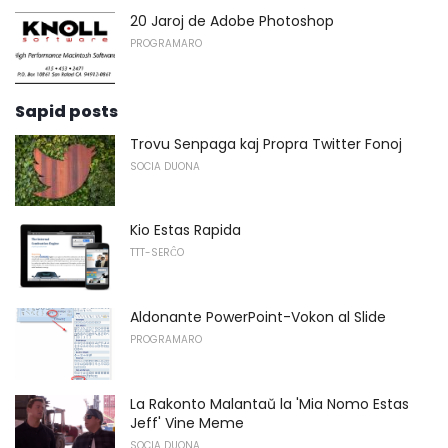
20 Jaroj de Adobe Photoshop
PROGRAMARO
Sapid posts
Trovu Senpaga kaj Propra Twitter Fonoj
SOCIA DUONA
Kio Estas Rapida
TTT-SERĈO
Aldonante PowerPoint-Vokon al Slide
PROGRAMARO
La Rakonto Malantaŭ la 'Mia Nomo Estas
Jeff' Vine Meme
SOCIA DUONA