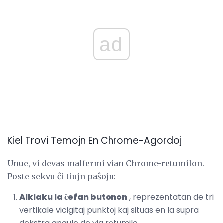
ad
Kiel Trovi Temojn En Chrome-Agordoj
Unue, vi devas malfermi vian Chrome-retumilon.
Poste sekvu ĉi tiujn paŝojn:
Alklaku la ĉefan butonon
, reprezentatan de tri
vertikale vicigitaj punktoj kaj situas en la supra
dekstra angulo de via retumilo.