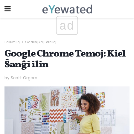
ad
Foliumiloj
Gvidiloj kaj Lerniloj
Google Chrome Temoj: Kiel
Ŝanĝi ilin
by Scott Orgera