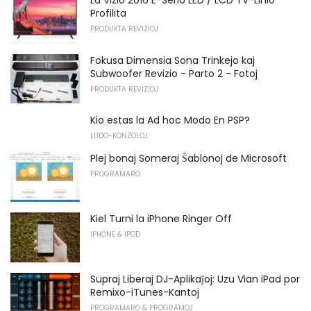
La Vizio 2016 E-Serio LED / LCD TV-Linio
Profilita
PRODUKTA REVIZIOJ
Fokusa Dimensia Sona Trinkejo kaj
Subwoofer Revizio - Parto 2 - Fotoj
PRODUKTA REVIZIOJ
Kio estas la Ad hoc Modo En PSP?
LUDO-KONZOLOJ
Plej bonaj Someraj Ŝablonoj de Microsoft
PROGRAMARO
Kiel Turni la iPhone Ringer Off
IPHONE & IPOD
Supraj Liberaj DJ-Aplikaĵoj: Uzu Vian iPad por
Remixo-iTunes-Kantoj
PROGRAMARO & PROGRAMOJ