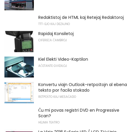
Redaktistoj de HTML kaj Retejaj Redaktoroj
TTT-EJO KAJ DEZAJNO
Rapidaj Konsiletoj
CIFERECA ĈAMBROJ
Kiel Elekti Video-Kaptilon
AĈETANTE GVIDILOJ
Konvertu viajn Outlook-retpoŝtojn al ebena
teksto por facila stokado
RETPOŜTO KAJ MESAĜADO
Ĉu mi povas registri DVD en Progressive
Scan?
HEJMA TEATRO