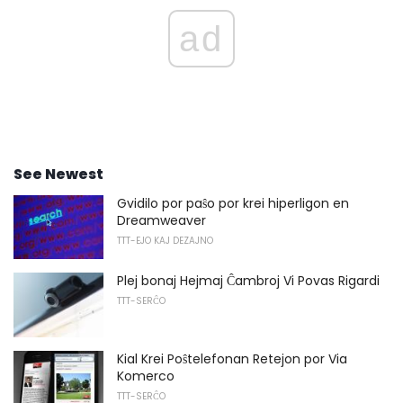
ad
See Newest
Gvidilo por paŝo por krei hiperligon en
Dreamweaver
TTT-EJO KAJ DEZAJNO
Plej bonaj Hejmaj Ĉambroj Vi Povas Rigardi
TTT-SERĈO
Kial Krei Poŝtelefonan Retejon por Via
Komerco
TTT-SERĈO