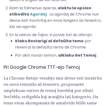
Kiam la falmenuo aperas,
elektu la opcion
etikedita
Agordoj
. La agordoj de Chrome nun
devus esti montritaj en nova langeto aŭ fenestro,
laŭ via agordo.
En la sekcio de Ŝajno, vi povas fari du aferojn:
Klaku Restarigi al defaŭlta temo
por
reveni al la defaŭlta temo de Chrome.
Por akiri novan temon,
alklaku Get Temoj
.
Pri Google Chrome TTT-ejo Temoj
La Chrome-Retejo-vendejo nun devus esti montrita
en nova retumilo aŭ fenestro, proponante
ampleksan varion de temoj haveblaj por elŝuti.
Serĉebla, ordigebla kaj aranĝita laŭ kategorio, ĉiu
temo estas akompanata de antaŭvido bildo same