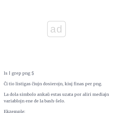
ad
ls | grep png $
Ĉi tio listigas ĉiujn dosierojn, kiuj finas per png.
La dola simbolo ankaŭ estas uzata por aliri mediajn
variablojn ene de la bash-ŝelo.
Ekzemple: