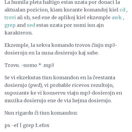
La humila pleta haltigo estas uzata por donaci la
aktualan pozicion, kiam kurante komandoj kiel
cd
,
trovi
aŭ sh, sed ene de aplikoj kiel ekzemple
awk
,
grep
and
sed
estas uzata por nomi iun ajn
karakteron.
Ekzemple, la sekva komando trovos ĉiujn mp3-
dosierojn en la nuna dosierujo kaj sube.
Trovu. -nomo * .mp3
Se vi ekzekutas tiun komandon en la ĉeestanta
dosierujo (pwd), vi probable ricevos rezultojn,
supozante ke vi konservu viajn mp3-dosierojn en
muzika dosierujo ene de via hejma dosierujo.
Nun rigardu ĉi tiun komandon:
ps -ef | grep f..efox