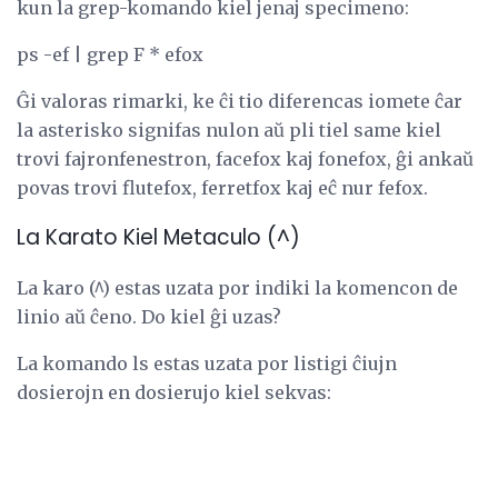
kun la grep-komando kiel jenaj specimeno:
ps -ef | grep F * efox
Ĝi valoras rimarki, ke ĉi tio diferencas iomete ĉar
la asterisko signifas nulon aŭ pli tiel same kiel
trovi fajronfenestron, facefox kaj fonefox, ĝi ankaŭ
povas trovi flutefox, ferretfox kaj eĉ nur fefox.
La Karato Kiel Metaculo (^)
La karo (^) estas uzata por indiki la komencon de
linio aŭ ĉeno. Do kiel ĝi uzas?
La komando ls estas uzata por listigi ĉiujn
dosierojn en dosierujo kiel sekvas: