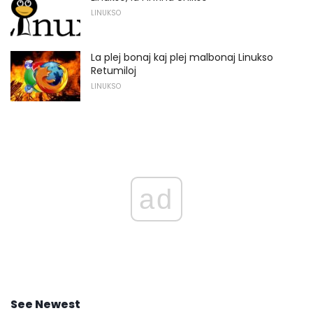
LINUKSO
La plej bonaj kaj plej malbonaj Linukso
Retumiloj
LINUKSO
ad
See Newest