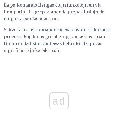
La ps-komando listigas ĉiujn funkciojn en via
komputilo. La grep-komando prenas liniojn de
enigo kaj serĉas mastron.
Sekve la ps -ef-komando ricevas liston de kurantaj
procezoj kaj donas ĝin al grep, kiu serĉas ajnan
linion en la listo, kiu havas f.efox kie la. povas
signifi iun ajn karakteron.
ad