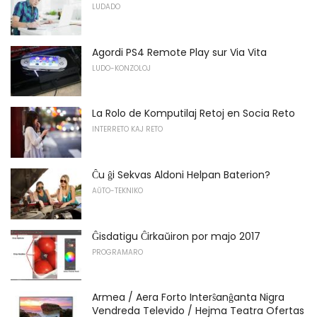
LUDADO
Agordi PS4 Remote Play sur Via Vita
LUDO-KONZOLOJ
La Rolo de Komputilaj Retoj en Socia Reto
INTERRETO KAJ RETO
Ĉu ĝi Sekvas Aldoni Helpan Baterion?
AŬTO-TEKNIKO
Ĝisdatigu Ĉirkaŭiron por majo 2017
PROGRAMARO
Armea / Aera Forto Interŝanĝanta Nigra
Vendreda Televido / Hejma Teatra Ofertas