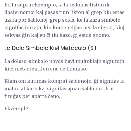
En la supra ekzemplo, la ls redonas liston de
dosiernomoj kaj pasas tiun liston al grep kiu estas
uzata por ŝablonoj. grep scias, ke la kara simbolo
signifas ion ajn, kio komenciĝas per la signoj, kiuj
sekvas ĝin kaj en ĉi tiu kazo, ĝi estas gnomo.
La Dola Simbolo Kiel Metaculo ($)
La dolaro-simbolo povas havi multoblajn signifojn
kiel metacrektilon ene de Linukso.
Kiam oni kutimas kongrui ŝablonojn, ĝi signifas la
malon al karo kaj signifas ajnan ŝablonon, kiu
finiĝas per aparta ĉeno.
Ekzemple: