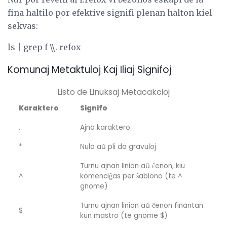
fina haltilo por efektive signifi plenan halton kiel
sekvas:
ls | grep f \\. refox
Komunaj Metaktuloj Kaj Iliaj Signifoj
Listo de Linuksaj Metacakcioj
Karaktero
Signifo
.
Ajna karaktero
*
Nulo aŭ pli da gravuloj
Turnu ajnan linion aŭ ĉenon, kiu
^
komenciĝas per ŝablono (te ^
gnome)
Turnu ajnan linion aŭ ĉenon finantan
$
kun mastro (te gnome $)