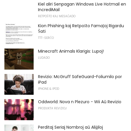
Kiel aliri Senpagan Windows Live Hotmail en
IncrediMail
RETPOŜTO KAJ MESAĜADO
Kion Phishing kaj Retpoŝto Famaĵoj Rigardu
Ŝati
TTT-SERĈO
Minecraft Animals Klarigis: Lupoj!
LUDADO
Revizio: McGruff SafeGuard-Foliumilo por
iPad
IPHONE & IPOD
Oddworld: Nova n Plezuro - Wii Aŭ Revizio
PRODUKTA REVIZIOJ
Perditaj Seriaj Nombroj aŭ Aliĝiloj