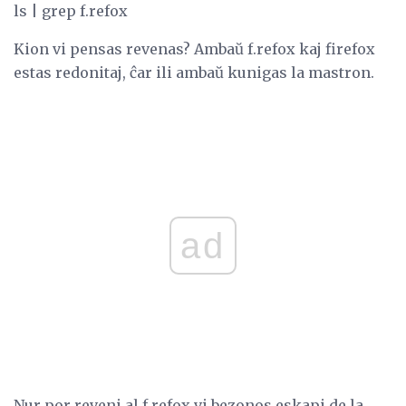
ls | grep f.refox
Kion vi pensas revenas? Ambaŭ f.refox kaj firefox
estas redonitaj, ĉar ili ambaŭ kunigas la mastron.
ad
Nur por reveni al f.refox vi bezonos eskapi de la