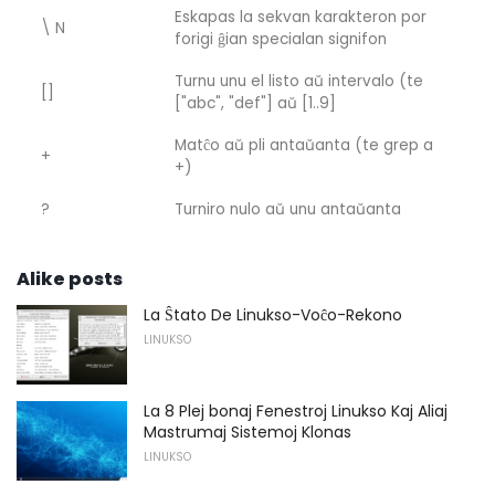
Eskapas la sekvan karakteron por
\ N
forigi ĝian specialan signifon
Turnu unu el listo aŭ intervalo (te
[]
["abc", "def"] aŭ [1..9]
Matĉo aŭ pli antaŭanta (te grep a
+
+)
?
Turniro nulo aŭ unu antaŭanta
Alike posts
La Ŝtato De Linukso-Voĉo-Rekono
LINUKSO
La 8 Plej bonaj Fenestroj Linukso Kaj Aliaj
Mastrumaj Sistemoj Klonas
LINUKSO