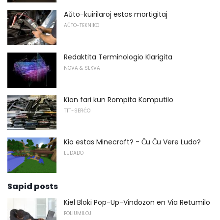
Aŭto-kuirilaroj estas mortigitaj
AŬTO-TEKNIKO
Redaktita Terminologio Klarigita
NOVA & SEKVA
Kion fari kun Rompita Komputilo
TTT-SERĈO
Kio estas Minecraft? - Ĉu Ĉu Vere Ludo?
LUDADO
Sapid posts
Kiel Bloki Pop-Up-Vindozon en Via Retumilo
FOLIUMILOJ