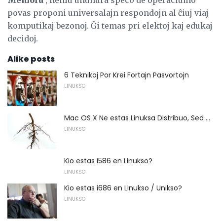
Memoru
, neniu ununura speco de operaciumo
povas proponi universalajn respondojn al ĉiuj viaj
komputikaj bezonoj. Ĝi temas pri elektoj kaj edukaj
decidoj.
Alike posts
6 Teknikoj Por Krei Fortajn Pasvortojn
LINUKSO
Mac OS X Ne estas Linuksa Distribuo, Sed ...
LINUKSO
Kio estas I586 en Linukso?
LINUKSO
Kio estas i686 en Linukso / Unikso?
LINUKSO