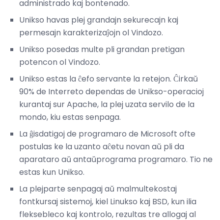
administrado kaj bontenado.
Unikso havas plej grandajn sekurecajn kaj
permesajn karakterizaĵojn ol Vindozo.
Unikso posedas multe pli grandan pretigan
potencon ol Vindozo.
Unikso estas la ĉefo servante la retejon. Ĉirkaŭ
90% de Interreto dependas de Unikso-operacioj
kurantaj sur Apache, la plej uzata servilo de la
mondo, kiu estas senpaga.
La ĝisdatigoj de programaro de Microsoft ofte
postulas ke la uzanto aĉetu novan aŭ pli da
aparataro aŭ antaŭprograma programaro. Tio ne
estas kun Unikso.
La plejparte senpagaj aŭ malmultekostaj
fontkursaj sistemoj, kiel Linukso kaj BSD, kun ilia
fleksebleco kaj kontrolo, rezultas tre allogaj al