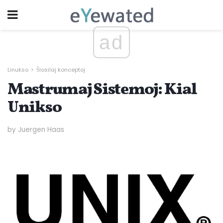
ad
Linukso
Ŝlosilaj konceptoj
Mastrumaj Sistemoj: Kial
Unikso
by Juergen Haas