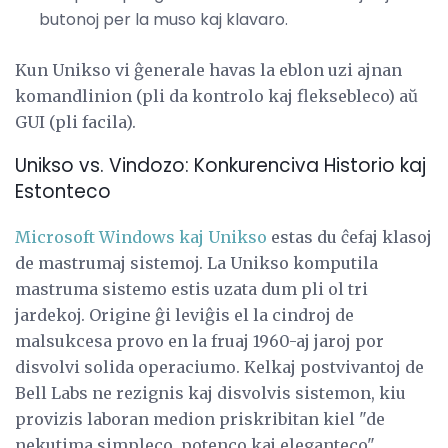
butonoj per la muso kaj klavaro.
Kun Unikso vi ĝenerale havas la eblon uzi ajnan
komandlinion (pli da kontrolo kaj fleksebleco) aŭ
GUI (pli facila).
Unikso vs. Vindozo: Konkurenciva Historio kaj
Estonteco
Microsoft Windows kaj Unikso
estas du ĉefaj klasoj
de mastrumaj sistemoj. La Unikso komputila
mastruma sistemo estis uzata dum pli ol tri
jardekoj. Origine ĝi leviĝis el la cindroj de
malsukcesa provo en la fruaj 1960-aj jaroj por
disvolvi solida operaciumo. Kelkaj postvivantoj de
Bell Labs ne rezignis kaj disvolvis sistemon, kiu
provizis laboran medion priskribitan kiel "de
nekutima simpleco, potenco kaj eleganteco".