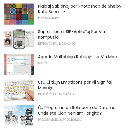
Plaidaj Ŝablonoj por Photoshop de Shelby
Kate Schmitz
PROGRAMARO
Supraj Liberaj SIP-Aplikaĵoj Por Via
Komputilo
RETPOŜTO KAJ MESAĜADO
Agordu Multoblajn Retejojn sur Via Mac
MACOJ
Uzu Ĉi tiujn Emoticons por Pli Signifaj
Mesaĝoj
RETPOŜTO KAJ MESAĜADO
Ĉu Programo pri Rekupero de Datumoj
Undelete Ĉion Neniam Forigita?
PROGRAMARO & PROGRAMOJ