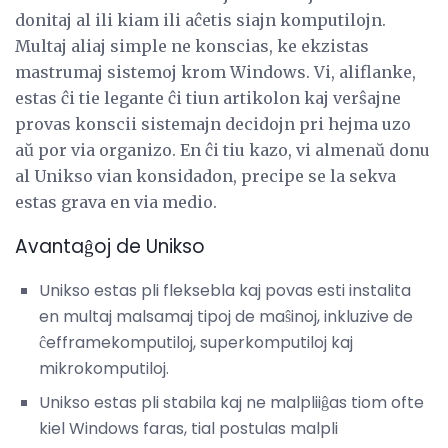
donitaj al ili kiam ili aĉetis siajn komputilojn.
Multaj aliaj simple ne konscias, ke ekzistas
mastrumaj sistemoj krom Windows. Vi, aliflanke,
estas ĉi tie legante ĉi tiun artikolon kaj verŝajne
provas konscii sistemajn decidojn pri hejma uzo
aŭ por via organizo. En ĉi tiu kazo, vi almenaŭ donu
al Unikso vian konsidadon, precipe se la sekva
estas grava en via medio.
Avantaĝoj de Unikso
Unikso estas pli fleksebla kaj povas esti instalita
en multaj malsamaj tipoj de maŝinoj, inkluzive de
ĉefframekomputiloj, superkomputiloj kaj
mikrokomputiloj.
Unikso estas pli stabila kaj ne malpliiĝas tiom ofte
kiel Windows faras, tial postulas malpli