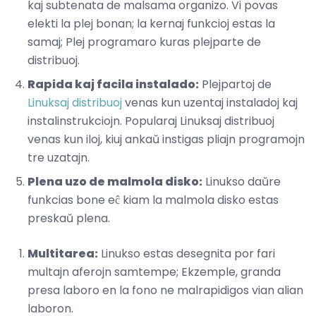
kaj subtenata de malsama organizo. Vi povas
elekti la plej bonan; la kernaj funkcioj estas la
samaj; Plej programaro kuras plejparte de
distribuoj.
Rapida kaj facila instalado:
Plejpartoj de
Linuksaj distribuoj
venas kun uzentaj instaladoj kaj
instalinstrukciojn. Popularaj Linuksaj distribuoj
venas kun iloj, kiuj ankaŭ instigas pliajn programojn
tre uzatajn.
Plena uzo de malmola disko:
Linukso daŭre
funkcias bone eĉ kiam la malmola disko estas
preskaŭ plena.
Multitarea:
Linukso estas desegnita por fari
multajn aferojn samtempe; Ekzemple, granda
presa laboro en la fono ne malrapidigos vian alian
laboron.