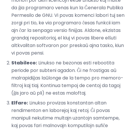
monon por akiri licencojn ekde Linukso kaj multe
da ĝia programaro venas kun la Ĝenerala Publika
Permesilo de GNU. Vi povas komenci labori tuj sen
zorgi pri tio, ke via programaro ĉesas funkcii iam
ajn ĉar la senpaga versio finiĝas. Aldone, ekzistas
grandaj repositorioj, el kiuj vi povas libere elŝuti
altkvalitan softvaron por preskaŭ ajna tasko, kiun
vi povas pensi.
Stabileco:
Linukso ne bezonas esti rebootita
periode por subteni agadon. Ĝi ne frostigas aŭ
malrapidiĝas laŭlonge de la tempo pro memoro-
filtroj kaj tiaj. Kontinua tempoj de centoj da tagoj
(ĝis jaro aŭ pli) ne estas maloftaj.
Elfaro:
Linukso provizas konstantan altan
rendimenton en laborejoj kaj retoj. Ĝi povas
manipuli nekutime multajn uzantojn samtempe,
kaj povas fari malnovajn komputilojn sufiĉe