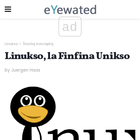
ad
Linukso
Ŝlosilaj konceptoj
Linukso, la Finfina Unikso
by Juergen Haas