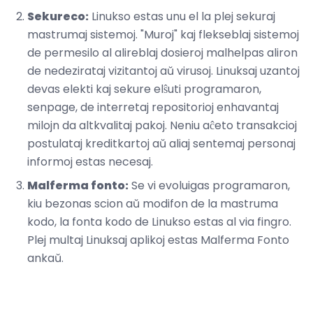
Sekureco:
Linukso estas unu el la plej sekuraj
mastrumaj sistemoj. "Muroj" kaj flekseblaj sistemoj
de permesilo al alireblaj dosieroj malhelpas aliron
de nedezirataj vizitantoj aŭ virusoj. Linuksaj uzantoj
devas elekti kaj sekure elŝuti programaron,
senpage, de interretaj repositorioj enhavantaj
milojn da altkvalitaj pakoj. Neniu aĉeto transakcioj
postulataj kreditkartoj aŭ aliaj sentemaj personaj
informoj estas necesaj.
Malferma fonto:
Se vi evoluigas programaron,
kiu bezonas scion aŭ modifon de la mastruma
kodo, la fonta kodo de Linukso estas al via fingro.
Plej multaj Linuksaj aplikoj estas Malferma Fonto
ankaŭ.