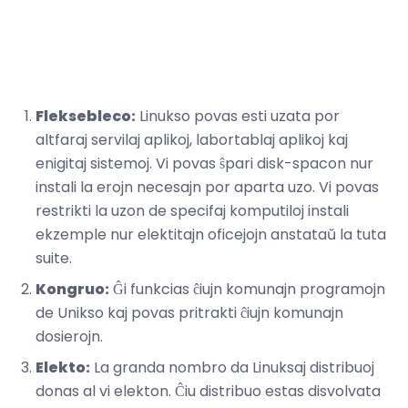
Fleksebleco:
Linukso povas esti uzata por
altfaraj servilaj aplikoj, labortablaj aplikoj kaj
enigitaj sistemoj. Vi povas ŝpari disk-spacon nur
instali la erojn necesajn por aparta uzo. Vi povas
restrikti la uzon de specifaj komputiloj instali
ekzemple nur elektitajn oficejojn anstataŭ la tuta
suite.
Kongruo:
Ĝi funkcias ĉiujn komunajn programojn
de Unikso kaj povas pritrakti ĉiujn komunajn
dosierojn.
Elekto:
La granda nombro da Linuksaj distribuoj
donas al vi elekton. Ĉiu distribuo estas disvolvata