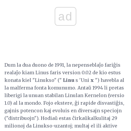
ad
Dum la dua duono de 1991, la nepenseblaĵo fariĝis
realaĵo kiam Linus faris version 0.02 de kio estus
konata kiel "Linukso" ("
Linu
s 'Uni
x
") havebla al
la malferma fonta komunumo. Antaŭ 1994 li pretas
liberigi la unuan stabilan Linulan Kernelon (versio
1.0) al la mondo. Fojo ekstere, ĝi rapide disvastiĝis,
gajnis potencon kaj evoluis en diversajn speciojn
("distribuojn"). Hodiaŭ estas ĉirkaŭkalkulitaj 29
milionoj da Linukso-uzantoj; multaj el ili aktive