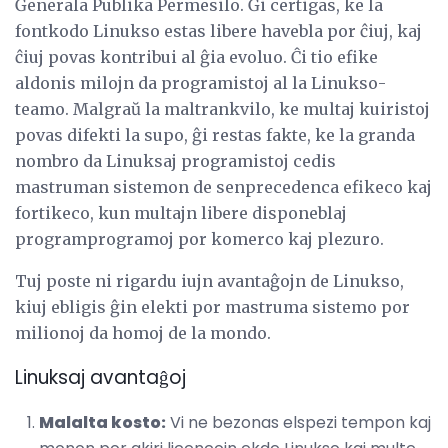
Ĝenerala Publika Permesilo. Ĝi certigas, ke la
fontkodo Linukso estas libere havebla por ĉiuj, kaj
ĉiuj povas kontribui al ĝia evoluo. Ĉi tio efike
aldonis milojn da programistoj al la Linukso-
teamo. Malgraŭ la maltrankvilo, ke multaj kuiristoj
povas difekti la supo, ĝi restas fakte, ke la granda
nombro da Linuksaj programistoj cedis
mastruman sistemon de senprecedenca efikeco kaj
fortikeco, kun multajn libere disponeblaj
programprogramoj por komerco kaj plezuro.
Tuj poste ni rigardu iujn avantaĝojn de Linukso,
kiuj ebligis ĝin elekti por mastruma sistemo por
milionoj da homoj de la mondo.
Linuksaj avantaĝoj
Malalta kosto:
Vi ne bezonas elspezi tempon kaj