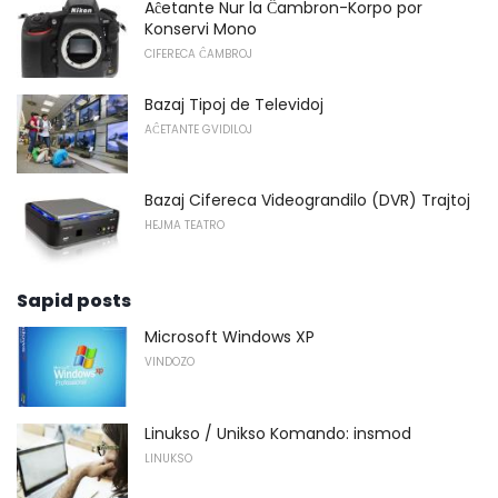
Aĉetante Nur la Ĉambron-Korpo por
Konservi Mono
CIFERECA ĈAMBROJ
Bazaj Tipoj de Televidoj
AĈETANTE GVIDILOJ
Bazaj Cifereca Videograndilo (DVR) Trajtoj
HEJMA TEATRO
Sapid posts
Microsoft Windows XP
VINDOZO
Linukso / Unikso Komando: insmod
LINUKSO