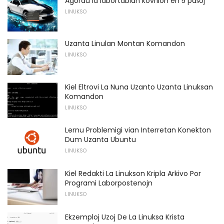
Agordu la labortablan kovrilon en 5 paŝoj
LINUKSO
Uzanta Linulan Montan Komandon
LINUKSO
Kiel Eltrovi La Nuna Uzanto Uzanta Linuksan
Komandon
LINUKSO
Lernu Problemigi vian Interretan Konekton
Dum Uzanta Ubuntu
LINUKSO
Kiel Redakti La Linukson Kripla Arkivo Por
Programi Laborpostenojn
LINUKSO
Ekzemploj Uzoj De La Linuksa Krista