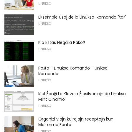
LINUKSO
Ekzemple uzoj de la Linukso-komando "tar"
LINUKSO
Kio Estas Negara Pako?
LINUKSO
Poŝto - Linuksa Komando - Unikso
Komando
LINUKSO
Kiel Ŝanĝi La Klavajn Ŝlosilvortojn de Linukso
Mint Cinamo
LINUKSO
Organizi viajn kuirejajn receptojn kun
Malferma Fonto
LINUKSO