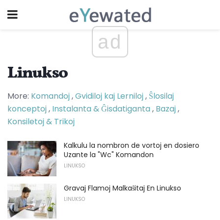
ad
Linukso
More:
Komandoj
,
Gvidiloj kaj Lerniloj
,
Ŝlosilaj
konceptoj
,
Instalanta & Ĝisdatiganta
,
Bazaj
,
Konsiletoj & Trikoj
Kalkulu la nombron de vortoj en dosiero
Uzante la "Wc" Komandon
LINUKSO
Gravaj Flamoj Malkaŝitaj En Linukso
LINUKSO