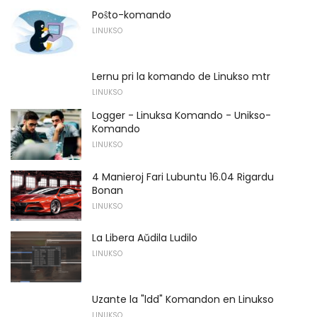
Poŝto-komando
LINUKSO
Lernu pri la komando de Linukso mtr
LINUKSO
Logger - Linuksa Komando - Unikso-
Komando
LINUKSO
4 Manieroj Fari Lubuntu 16.04 Rigardu
Bonan
LINUKSO
La Libera Aŭdila Ludilo
LINUKSO
Uzante la "ldd" Komandon en Linukso
LINUKSO