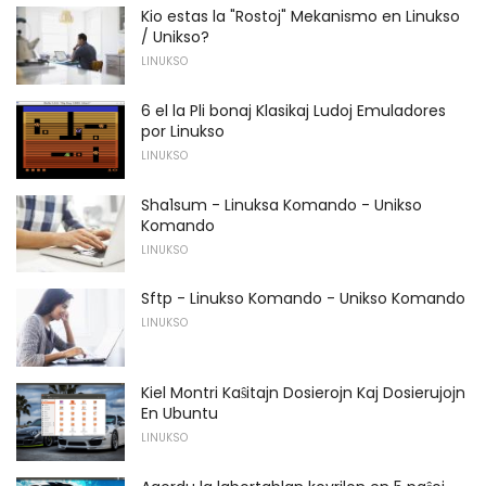
Kio estas la "Rostoj" Mekanismo en Linukso
/ Unikso?
LINUKSO
6 el la Pli bonaj Klasikaj Ludoj Emuladores
por Linukso
LINUKSO
Sha1sum - Linuksa Komando - Unikso
Komando
LINUKSO
Sftp - Linukso Komando - Unikso Komando
LINUKSO
Kiel Montri Kaŝitajn Dosierojn Kaj Dosierujojn
En Ubuntu
LINUKSO