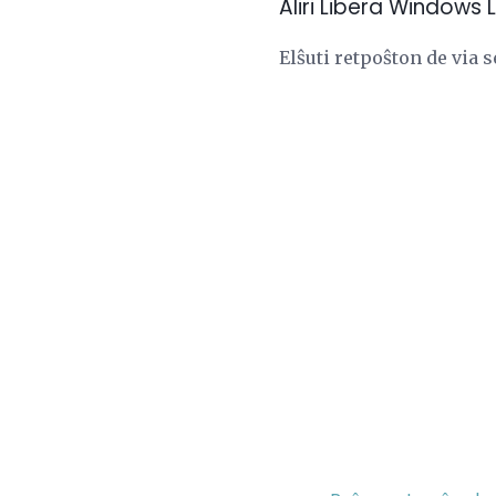
Aliri Libera Windows 
Elŝuti retpoŝton de via