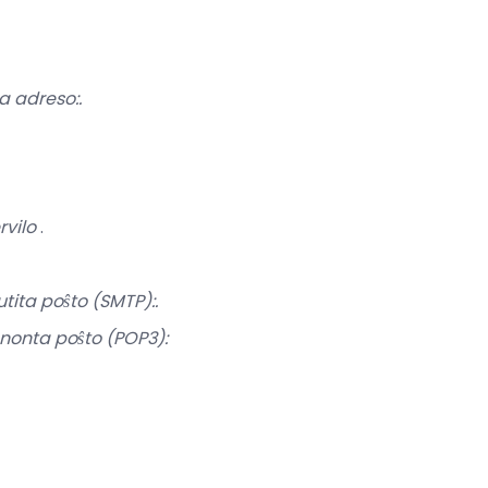
a adreso:.
vilo
.
utita poŝto (SMTP):.
nonta poŝto (POP3):