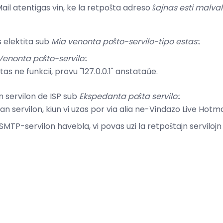
ail atentigas vin, ke la retpoŝta adreso
ŝajnas esti malva
 elektita sub
Mia venonta poŝto-servilo-tipo estas:.
Venonta poŝto-servilo:.
tas ne funkcii, provu "127.0.0.1" anstataŭe.
 servilon de ISP sub
Ekspedanta poŝta servilo:.
man servilon, kiun vi uzas por via alia ne-Vindazo Live Hotm
SMTP-servilon havebla, vi povas uzi la retpoŝtajn servilojn