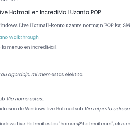
Live Hotmail en IncrediMail Uzanta POP
 Windows Live Hotmail-konto uzante normajn POP kaj SM
rano Walkthrough
 la menuo en IncrediMail.
rdu agordojn, mi mem
estas elektita.
sub
Via nomo estas:.
 adreson de Windows Live Hotmail sub
Via retpoŝta adreso
Windows Live Hotmail estas "homers@hotmail.com", ekzem