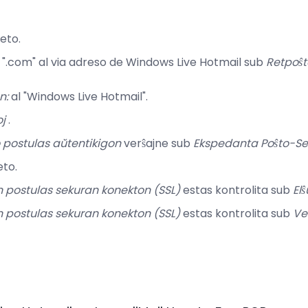
eto.
".com" al via adreso de Windows Live Hotmail sub
Retpoŝt
n:
al "Windows Live Hotmail".
oj
.
o postulas aŭtentikigon
verŝajne sub
Ekspedanta Poŝto-Ser
to.
on postulas sekuran konekton (SSL)
estas kontrolita sub
Elŝ
on postulas sekuran konekton (SSL)
estas kontrolita sub
Ve