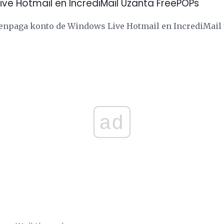
Live Hotmail en IncrediMail Uzanta FreePOPs
 senpaga konto de Windows Live Hotmail en IncrediMail
ad