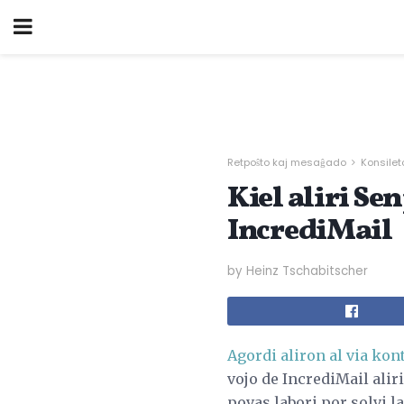
Retpoŝto kaj mesaĝado
Konsileto
Kiel aliri S
IncrediMail
by Heinz Tschabitscher
Agordi aliron al via ko
vojo de IncrediMail alir
povas labori por solvi la