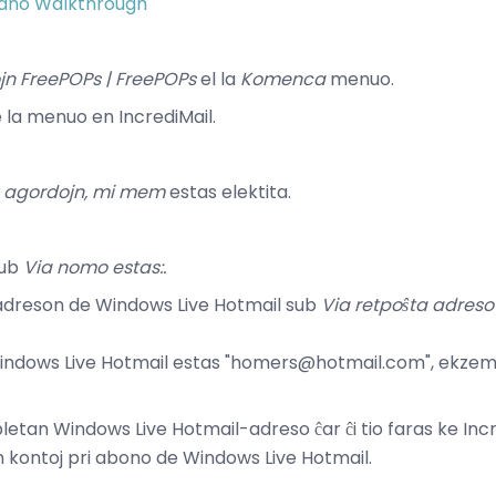
rano Walkthrough
jn
FreePOPs |
FreePOPs
el la
Komenca
menuo.
 la menuo en IncrediMail.
 agordojn, mi mem
estas elektita.
sub
Via nomo estas:.
 adreson de Windows Live Hotmail sub
Via retpoŝta adreso
Windows Live Hotmail estas "homers@hotmail.com", ekzem
etan Windows Live Hotmail-adreso ĉar ĉi tio faras ke Incre
un kontoj pri abono de Windows Live Hotmail.