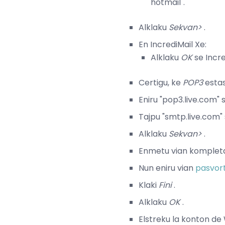
hotmail".
Alklaku
Sekvan>
.
En IncrediMail Xe:
Alklaku
OK
se Incre
Certigu, ke
POP3
estas
Eniru "pop3.live.com"
Tajpu "smtp.live.com" 
Alklaku
Sekvan>
.
Enmetu vian kompleta
Nun eniru vian
pasvort
Klaki
Fini
.
Alklaku
OK
.
Elstreku la konton de