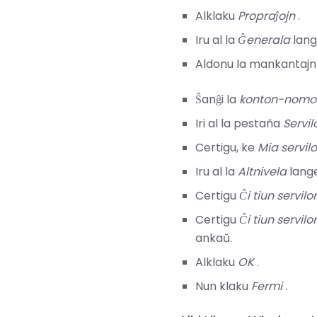
Alklaku
Propraĵojn
.
Iru al la
Ĝenerala
lang
Aldonu la mankantajn 
Ŝanĝi la
konton-nomo
Iri al la pestaña
Servil
Certigu, ke
Mia servil
Iru al la
Altnivela
lange
Certigu
Ĉi tiun servil
Certigu
Ĉi tiun servil
ankaŭ.
Alklaku
OK
.
Nun klaku
Fermi
.