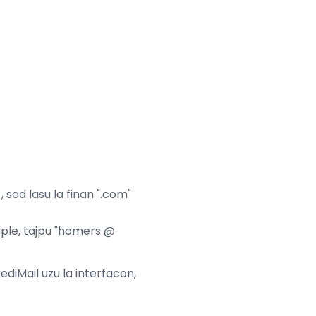
, sed lasu la finan ".com"
ple, tajpu "homers @
diMail uzu la interfacon,