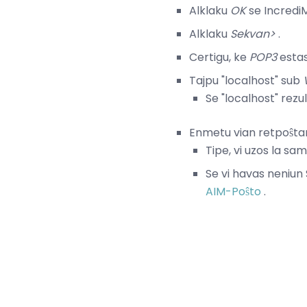
Alklaku
OK
se IncrediM
Alklaku
Sekvan>
.
Certigu, ke
POP3
estas
Tajpu "localhost" sub
Se "localhost" rezul
Enmetu vian retpoŝtan
Tipe, vi uzos la sa
Se vi havas neniun 
AIM-Poŝto
.