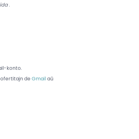
lida
.
ail-konto.
 ofertitajn de
Gmail
aŭ