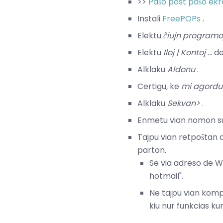
>>
Paŝo post paŝo ek
Instali
FreePOPs
.
Elektu
ĉiujn programo
Elektu
Iloj |
Kontoj ...
de
Alklaku
Aldonu
.
Certigu, ke
mi agordu
Alklaku
Sekvan>
.
Enmetu vian nomon 
Tajpu vian retpoŝtan
parton.
Se via adreso de 
hotmail".
Ne tajpu vian kompl
kiu nur funkcias k