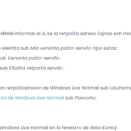
diMail informas al vi, ke la retpoŝta adreso
ŝajnas esti ma
 elektita sub
Mia venonta poŝto-servilo-tipo estas:.
 sub
Venonta poŝto-servilo
:.
sub Elŝutita
retpoŝta servilo
:.
n retpoŝtadreson de Windows Live Hotmail sub
Uzulnomo
on de Windows Live Hotmail
sub
Pasvorto:.
 Windows Live Hotmail en la fenestro de
Reta Kontoj
.