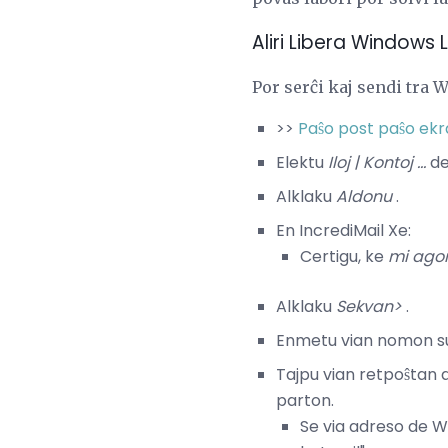
Aliri Libera Windows 
Por serĉi kaj sendi tra
>>
Paŝo post paŝo ek
Elektu
Iloj |
Kontoj ...
de
Alklaku
Aldonu
.
En IncrediMail Xe:
Certigu, ke
mi ago
Alklaku
Sekvan>
.
Enmetu vian nomon 
Tajpu vian retpoŝtan
parton.
Se via adreso de 