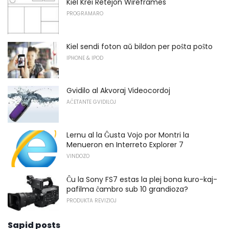
Kiel Krei Retejon Wireframes
PROGRAMARO
Kiel sendi foton aŭ bildon per poŝta poŝto
IPHONE & IPOD
Gvidilo al Akvoraj Videocordoj
AĈETANTE GVIDILOJ
Lernu al la Ĝusta Vojo por Montri la
Menueron en Interreto Explorer 7
VINDOZO
Ĉu la Sony FS7 estas la plej bona kuro-kaj-
pafilma ĉambro sub 10 grandioza?
PRODUKTA REVIZIOJ
Sapid posts