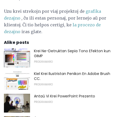
Uzu krei strekojn por viaj projektoj de
grafika
dezajno
, ĉu ili estas personaj, por lernejo aŭ por
klientoj. Ĉi tio helpos certigi, ke
la procezo de
dezajno
iras glate.
Alike posts
Krei Ne-Detruktan Sepia Tono Efekton kun
GIMP
PROGRAMARO
Kiel Krei Ilustristan Penikon En Adobe Brush
CC.
PROGRAMARO
Antaŭ Vi Krei PowerPoint Prezento
PROGRAMARO