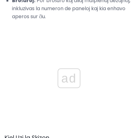
Broŝuroj:
Por broŝuro kaj aliaj malplenaj dezajnoj,
inkluzivas la numeron de paneloj kaj kia enhavo
aperos sur ĉiu.
ad
Kiel Uzi la Skizon