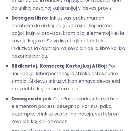
priskribo de la enhavo kaj paĝoj. Gravas scii kiom
da unikaj dezajnoj kaj aranĝoj vi devas provizi.
Desegna libro:
Inkluzivas proksimuman
nombron de unikaj paĝaj dezajnoj kaj normaj
paĝoj, kiujn vi provizos, krom pliaj elementoj kiel la
kovrilo kaj jako. Se vi diskutis ĝin pli detale,
inkluzivas la ĉapitrojn kaj sekciojn de la libro kaj kio
bezonas por ĉiu.
Bildkartoj, Komercaj Kartoj kaj Afiŝoj:
Por
unu-paĝaj laborpostenoj, la streko estos sufiĉe
simpla. Ĝi devus inkluzivi, kion enhavo devas esti
prezentita kaj en kia formato.
Desegno de
pakaĵoj
:
Por pakado, inkluzivi ĉiun
elementon por esti desegnita. Por KD-pako,
ekzemple, vi inkluzivus la linernotojn, vertebron,
kovrilon kaj KD-etikedon.