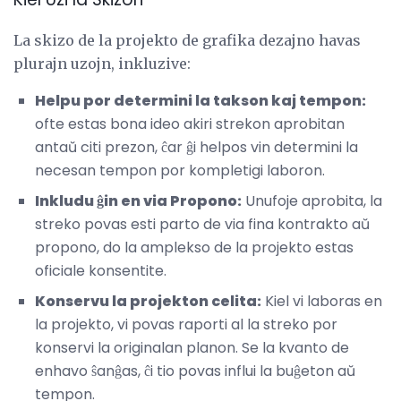
La skizo de la projekto de grafika dezajno havas
plurajn uzojn, inkluzive:
Helpu por determini la takson kaj tempon:
ofte estas bona ideo akiri strekon aprobitan
antaŭ citi prezon, ĉar ĝi helpos vin determini la
necesan tempon por kompletigi laboron.
Inkludu ĝin en via Propono:
Unufoje aprobita, la
streko povas esti parto de via fina kontrakto aŭ
propono, do la amplekso de la projekto estas
oficiale konsentite.
Konservu la projekton celita:
Kiel vi laboras en
la projekto, vi povas raporti al la streko por
konservi la originalan planon. Se la kvanto de
enhavo ŝanĝas, ĉi tio povas influi la buĝeton aŭ
tempon.