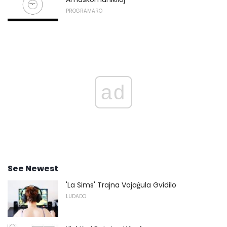
PROGRAMARO
ad
See Newest
'La Sims' Trajna Vojaĝula Gvidilo
LUDADO