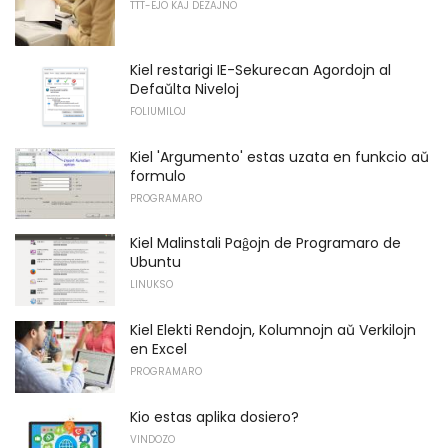
TTT-EJO KAJ DEZAJNO
Kiel restarigi IE-Sekurecan Agordojn al
Defaŭlta Niveloj
FOLIUMILOJ
Kiel 'Argumento' estas uzata en funkcio aŭ
formulo
PROGRAMARO
Kiel Malinstali Paĝojn de Programaro de
Ubuntu
LINUKSO
Kiel Elekti Rendojn, Kolumnojn aŭ Verkilojn
en Excel
PROGRAMARO
Kio estas aplika dosiero?
VINDOZO