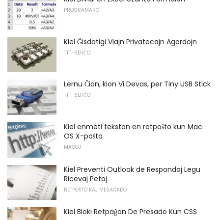
PROGRAMARO
Kiel Ĝisdatigi Viajn Privatecajn Agordojn
TTT-SERĈO
Lernu Ĉion, kion Vi Devas, per Tiny USB Stick
TTT-SERĈO
Kiel enmeti tekston en retpoŝto kun Mac
OS X-poŝto
MACOJ
Kiel Preventi Outlook de Respondaj Legu
Ricevaj Petoj
RETPOŜTO KAJ MESAĜADO
Kiel Bloki Retpaĝon De Presado Kun CSS