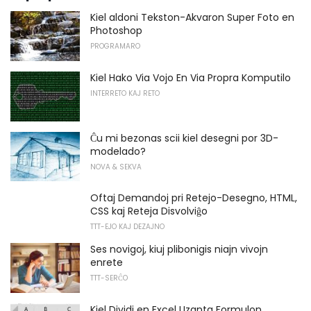
Kiel aldoni Tekston-Akvaron Super Foto en
Photoshop
PROGRAMARO
Kiel Hako Via Vojo En Via Propra Komputilo
INTERRETO KAJ RETO
Ĉu mi bezonas scii kiel desegni por 3D-
modelado?
NOVA & SEKVA
Oftaj Demandoj pri Retejo-Desegno, HTML,
CSS kaj Reteja Disvolviĝo
TTT-EJO KAJ DEZAJNO
Ses novigoj, kiuj plibonigis niajn vivojn
enrete
TTT-SERĈO
Kiel Dividi en Excel Uzanta Formulon