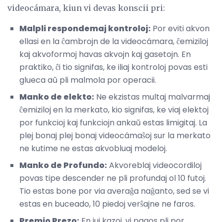
videocámara, kiun vi devas konscii pri:
Malpli respondemaj kontroloj:
Por eviti akvon
ellasi en la ĉambrojn de la videocámara, ĉemiziloj
kaj akvoformoj havas akvojn kaj gasetojn. En
praktiko, ĉi tio signifas, ke iliaj kontroloj povas esti
glueca aŭ pli malmola por operacii.
Manko de elekto:
Ne ekzistas multaj malvarmaj
ĉemiziloj en la merkato, kio signifas, ke viaj elektoj
por funkcioj kaj funkciojn ankaŭ estas limigitaj. La
plej bonaj plej bonaj videocámaŝoj sur la merkato
ne kutime ne estas akvobluaj modeloj.
Manko de Profundo:
Akvoreblaj videocordiloj
povas tipe descender ne pli profundaj ol 10 futoj.
Tio estas bone por via averaĝa naĝanto, sed se vi
estas en buceado, 10 piedoj verŝajne ne faros.
Premio Prezo:
En iuj kazoj, vi pagos pli por