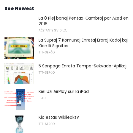
See Newest
La 8 Plej bonaj Pentax-Ĉambroj por Aĉeti en
2018
AĈETANTE GVIDILOJ
La Supraj 7 Komunaj Enretaj Eraraj Kodoj kaj
Kion Ili Signifas
TTT-SERĈO
5 Senpaga Enreta Tempo-Sekvado-Aplikoj
TTT-SERĈO
Kiel Uzi AirPlay sur la iPad
IPAD
Kio estas Wikileaks?
TTT-SERĈO