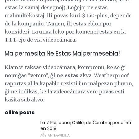
estas la samaj desegnoj). Loĝejoj ne estas
malmultekostaj, ili povas kuri $ 150-plus, depende
de la kompanio. Tamen, ili estas eblon por
konsideri. La unua loko por komenci estas en la
TTT-ejo de via videocámara.
Malpermesita Ne Estas Malpermesebla!
Kiam vi taksas videocámara, komprenu, ke se ĝi
nomiĝas "vetero", ĝi
ne estas
akva. Weatherproof
raportas al la kapablo rezisti iun malpezan pluvon,
ĝi ne indikas, ke la videocámara vere povas esti
kaŝita sub akvo.
Alike posts
La 7 Plej bonaj Celiloj de Ĉambroj por aĉeti
en 2018
AĈETANTE GVIDILOJ