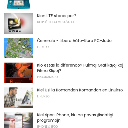
Kion LTE staras por?
RETPOŜTO KAJ MESAĜADO
Ĝenerale - Libera Aŭto-Kuro PC-Judo
LUDADO
Kio estas la diferenco? Fulmaj Grafikaĵoj kaj
Filma Klipoj?
PROGRAMARO
Kiel Uzi la Komandan Komandon en Linukso
LINUKSO
Kiel ripari iPhone, kiu ne povas ĝisdatigi
programojn
IPHONE & IPOD