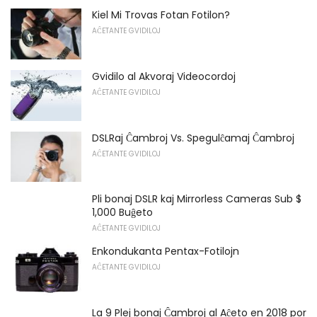
Kiel Mi Trovas Fotan Fotilon?
AĈETANTE GVIDILOJ
Gvidilo al Akvoraj Videocordoj
AĈETANTE GVIDILOJ
DSLRaj Ĉambroj Vs. Spegulĉamaj Ĉambroj
AĈETANTE GVIDILOJ
Pli bonaj DSLR kaj Mirrorless Cameras Sub $
1,000 Buĝeto
AĈETANTE GVIDILOJ
Enkondukanta Pentax-Fotilojn
AĈETANTE GVIDILOJ
La 9 Plej bonaj Ĉambroj al Aĉeto en 2018 por