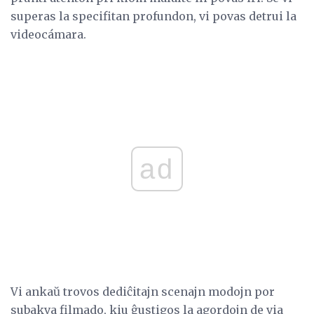
superas la specifitan profundon, vi povas detrui la
videocámara.
ad
Vi ankaŭ trovos dediĉitajn scenajn modojn por
subakva filmado, kiu ĝustigos la agordojn de via