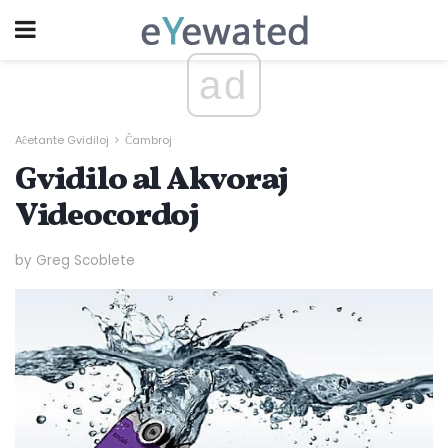
ad
Aĉetante Gvidiloj
Ĉambroj
Gvidilo al Akvoraj
Videocordoj
by Greg Scoblete