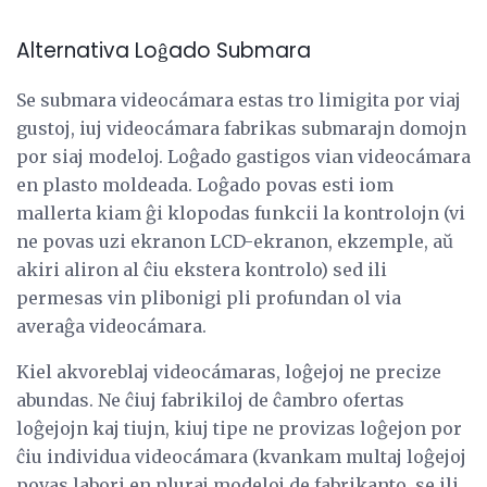
Alternativa Loĝado Submara
Se submara videocámara estas tro limigita por viaj
gustoj, iuj videocámara fabrikas submarajn domojn
por siaj modeloj. Loĝado gastigos vian videocámara
en plasto moldeada. Loĝado povas esti iom
mallerta kiam ĝi klopodas funkcii la kontrolojn (vi
ne povas uzi ekranon LCD-ekranon, ekzemple, aŭ
akiri aliron al ĉiu ekstera kontrolo) sed ili
permesas vin plibonigi pli profundan ol via
averaĝa videocámara.
Kiel akvoreblaj videocámaras, loĝejoj ne precize
abundas. Ne ĉiuj fabrikiloj de ĉambro ofertas
loĝejojn kaj tiujn, kiuj tipe ne provizas loĝejon por
ĉiu individua videocámara (kvankam multaj loĝejoj
povas labori en pluraj modeloj de fabrikanto, se ili