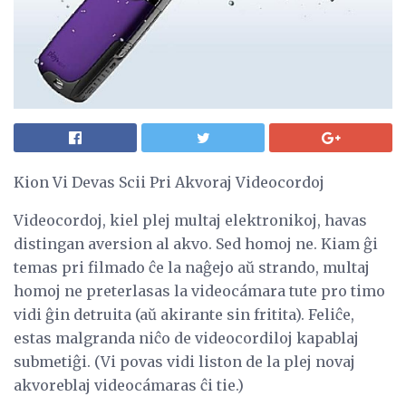
Kion Vi Devas Scii Pri Akvoraj Videocordoj
Videocordoj, kiel plej multaj elektronikoj, havas
distingan aversion al akvo. Sed homoj ne. Kiam ĝi
temas pri filmado ĉe la naĝejo aŭ strando, multaj
homoj ne preterlasas la videocámara tute pro timo
vidi ĝin detruita (aŭ akirante sin fritita). Feliĉe,
estas malgranda niĉo de videocordiloj kapablaj
submetiĝi. (Vi povas vidi liston de la plej novaj
akvoreblaj videocámaras ĉi tie.)