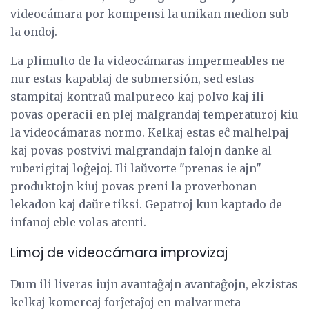
videocámara por kompensi la unikan medion sub
la ondoj.
La plimulto de la videocámaras impermeables ne
nur estas kapablaj de submersión, sed estas
stampitaj kontraŭ malpureco kaj polvo kaj ili
povas operacii en plej malgrandaj temperaturoj kiu
la videocámaras normo. Kelkaj estas eĉ malhelpaj
kaj povas postvivi malgrandajn falojn danke al
ruberigitaj loĝejoj. Ili laŭvorte "prenas ie ajn"
produktojn kiuj povas preni la proverbonan
lekadon kaj daŭre tiksi. Gepatroj kun kaptado de
infanoj eble volas atenti.
Limoj de videocámara improvizaj
Dum ili liveras iujn avantaĝajn avantaĝojn, ekzistas
kelkaj komercaj forĵetaĵoj en malvarmeta