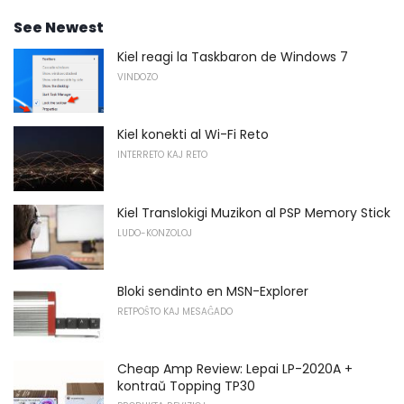
See Newest
Kiel reagi la Taskbaron de Windows 7
VINDOZO
Kiel konekti al Wi-Fi Reto
INTERRETO KAJ RETO
Kiel Translokigi Muzikon al PSP Memory Stick
LUDO-KONZOLOJ
Bloki sendinto en MSN-Explorer
RETPOŜTO KAJ MESAĜADO
Cheap Amp Review: Lepai LP-2020A +
kontraŭ Topping TP30