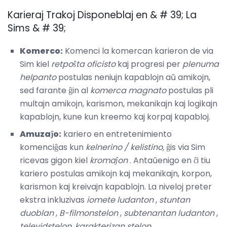
Karieraj Trakoj Disponeblaj en & # 39; La
Sims & # 39;
Komerco:
Komenci la komercan karieron de via
Sim kiel
retpoŝta oficisto
kaj progresi per
plenuma
helpanto
postulas neniujn kapablojn aŭ amikojn,
sed farante ĝin al
komerca magnato
postulas pli
multajn amikojn, karismon, mekanikajn kaj logikajn
kapablojn, kune kun kreemo kaj korpaj kapabloj.
Amuzaĵo:
kariero en entretenimiento
komenciĝas kun
kelnerino / kelistino,
ĝis via Sim
ricevas gigon kiel
kromaĵon
. Antaŭenigo en ĉi tiu
kariero postulas amikojn kaj mekanikajn, korpon,
karismon kaj kreivajn kapablojn. La niveloj preter
ekstra inkluzivas
iomete ludanton
,
stuntan
duoblan
,
B-filmonstelon
,
subtenantan ludanton
,
televidstelon,
karakterizan stelon,