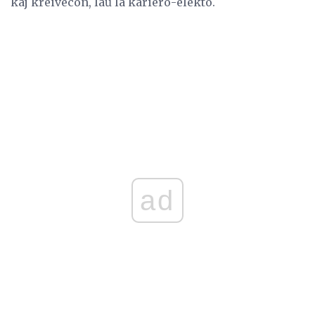
kaj kreivecon, laŭ la kariero-elekto.
ad