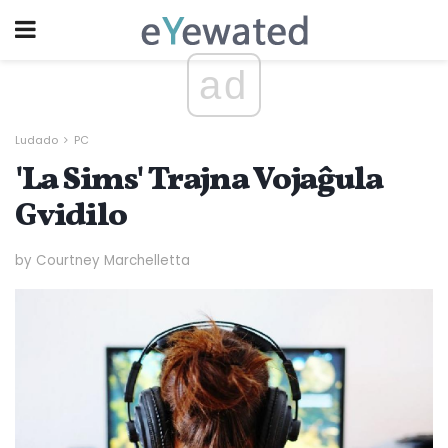
ad
Ludado
PC
'La Sims' Trajna Vojaĝula
Gvidilo
by Courtney Marchelletta