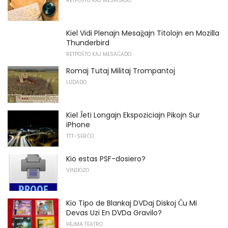
RETPOŜTO KAJ MESAĜADO
Kiel Vidi Plenajn Mesaĝajn Titolojn en Mozilla
Thunderbird
RETPOŜTO KAJ MESAĜADO
Romaj Tutaj Militaj Trompantoj
LUDADO
Kiel Ĵeti Longajn Ekspoziciajn Pikojn Sur
iPhone
TTT-SERĈO
Kio estas PSF-dosiero?
VINDOZO
Kio Tipo de Blankaj DVDaj Diskoj Ĉu Mi
Devas Uzi En DVDa Gravilo?
HEJMA TEATRO