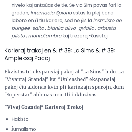
nivelo kaj antaŭas de tie. Se via Sim povas fari la
gradon,
Internacia Spiono
estas la plej bona
laboro en ĉi tiu kariero, sed ne ĝis la
instruisto de
bungee-salto
,
blanka akvo-gvidilo
,
arbusta
piloto
,
montoĉambro
kaj trezoroj-ĉasistoj.
Karieraj trakoj en & # 39; La Sims & # 39;
Ampleksaj Pacoj
Ekzistas tri ekspansiaj pakoj al "La Sims" ludo. La
"Vivantaj Grandaj" kaj "Unleashed" ekspansiaj
pakoj ĉiu aldonas kvin pli kariekajn spurojn, dum
"Superstar" aldonas unu. Ili inkluzivas:
"Vivaj Grandaj" Karieraj Trakoj
Hakisto
Ĵurnalismo