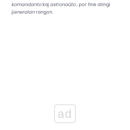
komandanto
kaj
astronaŭto
, por fine atingi
ĝeneralan
rangon.
ad