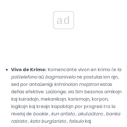
ad
Vivo de Krimo:
Komencante vivon en krimo ĉe la
poŝtelefono
aŭ
bagmanivelo
ne postulas ion ajn,
sed por antaŭenigi
kriminalan majstron
estas
defias efektive. Laŭlonge, via Sim bezonos amikojn
kaj kuiradojn, mekanikojn, karismojn, korpon,
logikojn kaj kreajn kapablojn por progresi tra la
niveloj de
bookie
,
kun artisto
,
akuŝaŭtoro
,
banka
rabisto
,
kato burglaristo
,
falsulo
kaj