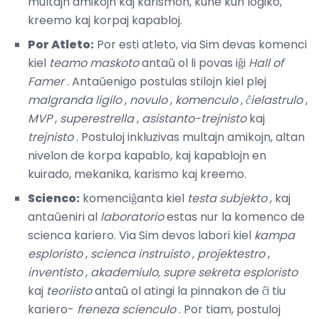
multajn amikojn kaj karismon, kune kun logiko,
kreemo kaj korpaj kapabloj.
Por Atleto:
Por esti atleto, via Sim devas komenci
kiel
teamo maskoto
antaŭ ol li povas iĝi
Hall of
Famer
. Antaŭenigo postulas stilojn kiel plej
malgranda ligilo
,
novulo
,
komenculo
,
ĉielastrulo
,
MVP
,
superestrella
,
asistanto-trejnisto
kaj
trejnisto
. Postuloj inkluzivas multajn amikojn, altan
nivelon de korpa kapablo, kaj kapablojn en
kuirado, mekanika, karismo kaj kreemo.
Scienco:
komenciĝanta kiel
testa subjekto
, kaj
antaŭeniri al
laboratorio
estas nur la komenco de
scienca kariero. Via Sim devos labori kiel
kampa
esploristo
,
scienca instruisto
,
projektestro
,
inventisto
,
akademiulo,
supre sekreta esploristo
kaj
teoriisto
antaŭ ol atingi la pinnakon de ĉi tiu
kariero-
freneza scienculo
. Por tiam, postuloj