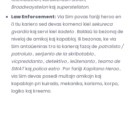
Broadwaystelon
kaj
supersteliston.
Law Enforcement:
Via Sim povas fariĝi heroo en
ĉi tiu kariero sed devas komenci kiel
sekureca
gvardio
kaj servi kiel
kadeto
. Baldaŭ la bezonoj de
niveloj de amikoj kaj kapabloj. Ili bezonas, ke via
Sim antaŭeniras tra la karieraj fazoj de
patrolisto /
patrolulo
,
serĝento de la skribotablo
,
vicprezidanto
,
detektivo
,
leŭtenanto
,
teamo de
SWAT
kaj
polica estro
. Por fariĝi
Kapitano Heroo
,
via Sim devas posedi multajn amikojn kaj
kapablojn pri kuirado, mekanika, karismo, korpo,
logiko kaj kreemo.