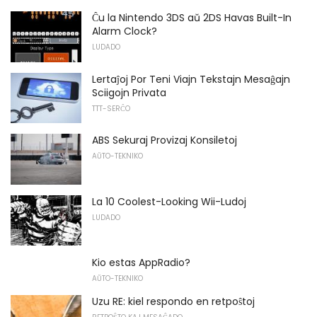
Ĉu la Nintendo 3DS aŭ 2DS Havas Built-In
Alarm Clock?
LUDADO
Lertaĵoj Por Teni Viajn Tekstajn Mesaĝajn
Sciigojn Privata
TTT-SERĈO
ABS Sekuraj Provizaj Konsiletoj
AŬTO-TEKNIKO
La 10 Coolest-Looking Wii-Ludoj
LUDADO
Kio estas AppRadio?
AŬTO-TEKNIKO
Uzu RE: kiel respondo en retpoŝtoj