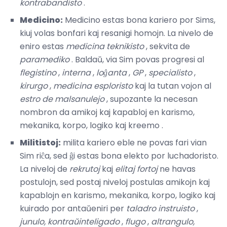
kontrabandisto
.
Medicino:
Medicino estas bona kariero por Sims,
kiuj volas bonfari kaj resanigi homojn. La nivelo de
eniro estas
medicina teknikisto
, sekvita de
paramediko
. Baldaŭ, via Sim povas progresi al
flegistino
,
interna
,
loĝanta
,
GP
,
specialisto
,
kirurgo
,
medicina esploristo
kaj la tutan vojon al
estro de malsanulejo
, supozante la necesan
nombron da amikoj kaj kapabloj en karismo,
mekanika, korpo, logiko kaj kreemo .
Militistoj:
milita kariero eble ne povas fari vian
Sim riĉa, sed ĝi estas bona elekto por luchadoristo.
La niveloj de
rekrutoj
kaj
elitaj fortoj
ne havas
postulojn, sed postaj niveloj postulas amikojn kaj
kapablojn en karismo, mekanika, korpo, logiko kaj
kuirado por antaŭeniri per
taladro instruisto
,
junulo,
kontraŭinteligado
,
flugo
,
altrangulo,