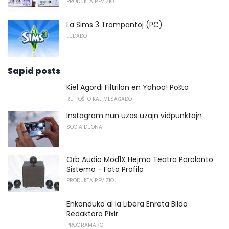
PRODUKTA REVIZIOJ
La Sims 3 Trompantoj (PC)
LUDADO
Sapid posts
Kiel Agordi Filtrilon en Yahoo! Poŝto
RETPOŜTO KAJ MESAĜADO
Instagram nun uzas uzajn vidpunktojn
SOCIA DUONA
Orb Audio Mod1X Hejma Teatra Parolanto
Sistemo - Foto Profilo
PRODUKTA REVIZIOJ
Enkonduko al la Libera Enreta Bilda
Redaktoro Pixlr
PROGRAMARO