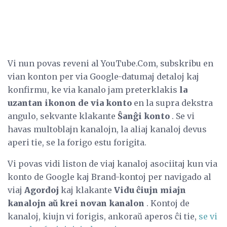
Vi nun povas reveni al YouTube.Com, subskribu en
vian konton per via Google-datumaj detaloj kaj
konfirmu, ke via kanalo jam preterklakis
la
uzantan ikonon de via konto
en la supra dekstra
angulo, sekvante klakante
Ŝanĝi konto
. Se vi
havas multoblajn kanalojn, la aliaj kanaloj devus
aperi tie, se la forigo estu forigita.
Vi povas vidi liston de viaj kanaloj asociitaj kun via
konto de Google kaj Brand-kontoj per navigado al
viaj
Agordoj
kaj klakante
Vidu ĉiujn miajn
kanalojn aŭ krei novan kanalon
. Kontoj de
kanaloj, kiujn vi forigis, ankoraŭ aperos ĉi tie,
se vi