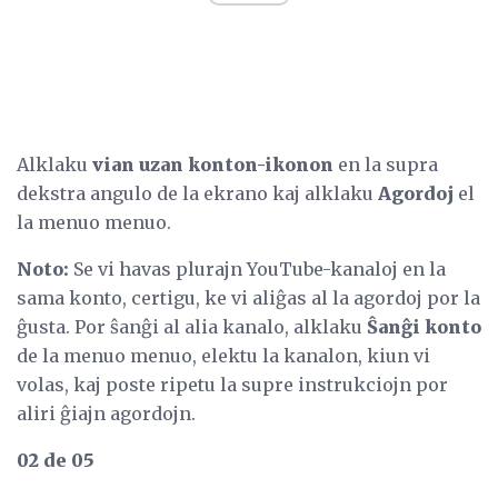
Alklaku
vian
uzan konton-ikonon
en la supra
dekstra angulo de la ekrano kaj alklaku
Agordoj
el
la menuo menuo.
Noto:
Se vi havas plurajn YouTube-kanaloj en la
sama konto, certigu, ke vi aliĝas al la agordoj por la
ĝusta. Por ŝanĝi al alia kanalo, alklaku
Ŝanĝi konto
de la menuo menuo, elektu la kanalon, kiun vi
volas, kaj poste ripetu la supre instrukciojn por
aliri ĝiajn agordojn.
02 de 05