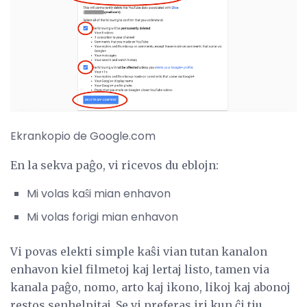
Ekrankopio de Google.com
En la sekva paĝo, vi ricevos du eblojn:
Mi volas kaŝi mian enhavon
Mi volas forigi mian enhavon
Vi povas elekti simple kaŝi vian tutan kanalon
enhavon kiel filmetoj kaj lertaj listo, tamen via
kanala paĝo, nomo, arto kaj ikono, likoj kaj abonoj
restos senhelpitaj. Se vi preferas iri kun ĉi tiu