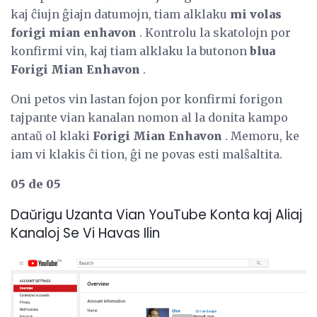
kaj ĉiujn ĝiajn datumojn, tiam alklaku
mi volas
forigi mian enhavon
. Kontrolu la skatolojn por
konfirmi vin, kaj tiam alklaku la butonon
blua
Forigi Mian Enhavon
.
Oni petos vin lastan fojon por konfirmi forigon
tajpante vian kanalan nomon al la donita kampo
antaŭ ol klaki
Forigi Mian Enhavon
. Memoru, ke
iam vi klakis ĉi tion, ĝi ne povas esti malŝaltita.
05 de 05
Daŭrigu Uzanta Vian YouTube Konta kaj Aliaj
Kanaloj Se Vi Havas Ilin