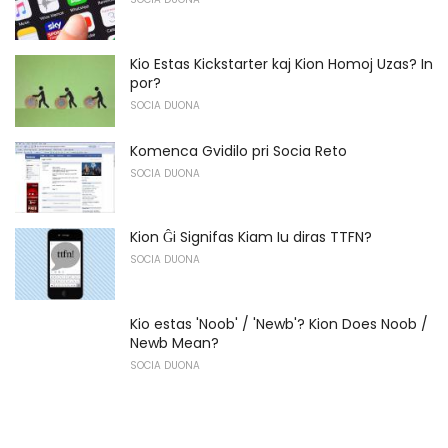
Kio Estas Kickstarter kaj Kion Homoj Uzas? In
por?
SOCIA DUONA
Komenca Gvidilo pri Socia Reto
SOCIA DUONA
Kion Ĝi Signifas Kiam Iu diras TTFN?
SOCIA DUONA
Kio estas 'Noob' / 'Newb'? Kion Does Noob /
Newb Mean?
SOCIA DUONA