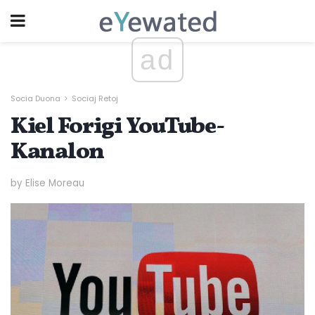
ad
Socia Duona
Sociaj Retoj
Kiel Forigi YouTube-
Kanalon
by Elise Moreau