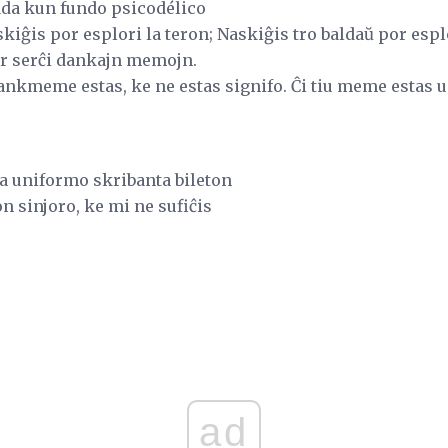
ada kun fundo psicodélico
iĝis por esplori la teron; Naskiĝis tro baldaŭ por espl
or serĉi dankajn memojn.
nkmeme estas, ke ne estas signifo. Ĉi tiu meme estas unu
a uniformo skribanta bileton
n sinjoro, ke mi ne sufiĉis
ad