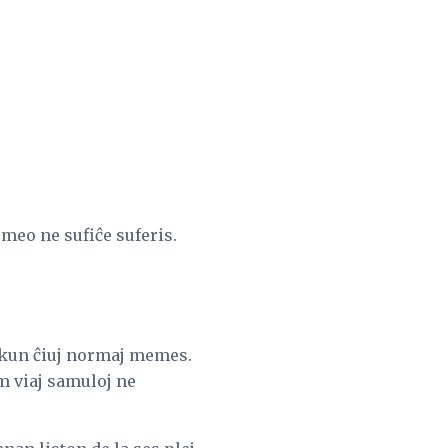
meo ne sufiĉe suferis.
e kun ĉiuj normaj memes.
m viaj samuloj ne