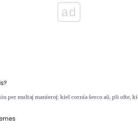
ad
is?
per multaj manieroj: kiel cornia ŝerco aŭ, pli ofte, ki
Memes