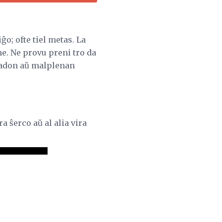
ĝo; ofte tiel metas. La
e. Ne provu preni tro da
idadon aŭ malplenan
a ŝerco aŭ al alia vira