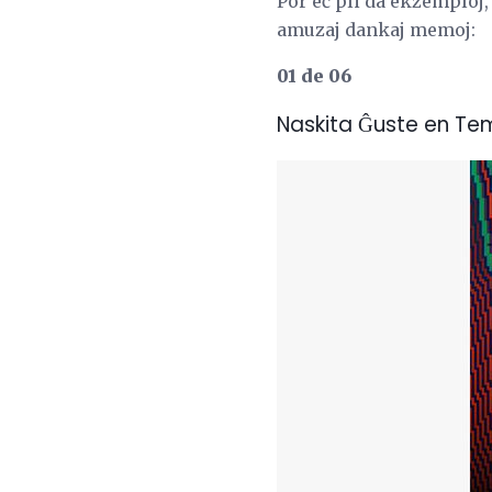
Por eĉ pli da ekzemploj, 
amuzaj dankaj memoj:
01 de 06
Naskita Ĝuste en Te