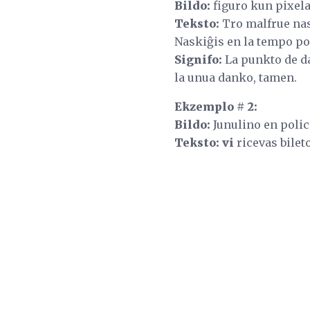
Bildo:
figuro kun pixel
Teksto:
Tro malfrue nask
Naskiĝis en la tempo p
Signifo:
La punkto de da
la unua danko, tamen.
Ekzemplo # 2:
Bildo:
Junulino en polic
Teksto: vi
ricevas bileto