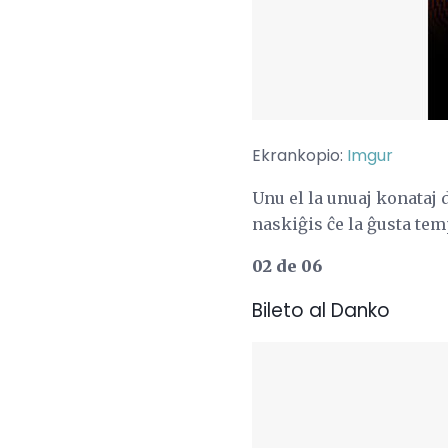
Ekrankopio:
Imgur
Unu el la unuaj konataj
naskiĝis ĉe la ĝusta te
02 de 06
Bileto al Danko