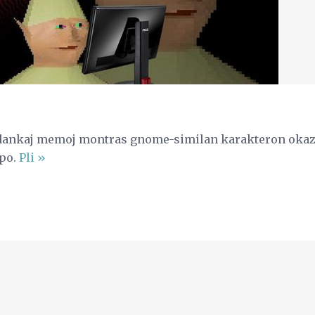
 dankaj memoj montras gnome-similan karakteron okazig
mpo.
Pli »