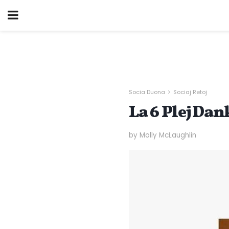
Socia Duona
Sociaj Retoj
La 6 Plej Da
by Molly McLaughlin