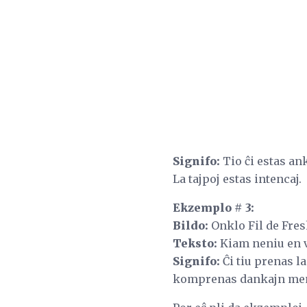
Signifo:
Tio ĉi estas an
La tajpoj estas intencaj.
Ekzemplo # 3:
Bildo:
Onklo Fil de Fres
Teksto:
Kiam neniu en v
Signifo:
Ĉi tiu prenas l
komprenas dankajn me