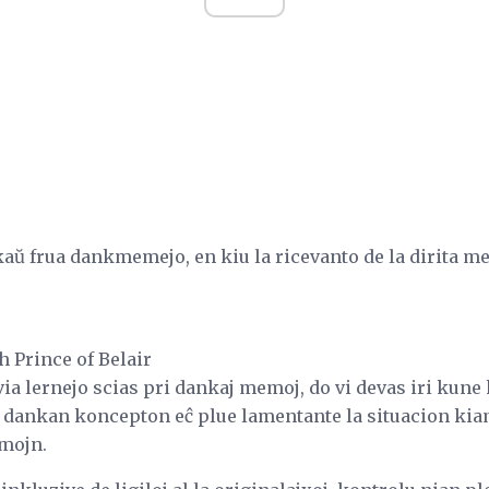
kaŭ frua dankmemejo, en kiu la ricevanto de la dirita me
h Prince of Belair
ia lernejo scias pri dankaj memoj, do vi devas iri kun
a dankan koncepton eĉ plue lamentante la situacion kia
mojn.