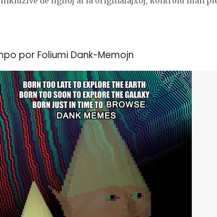
inkluzive de ligiloj al la originalajxoj, kontrolu nian pl
mpo por Foliumi Dank-Memojn