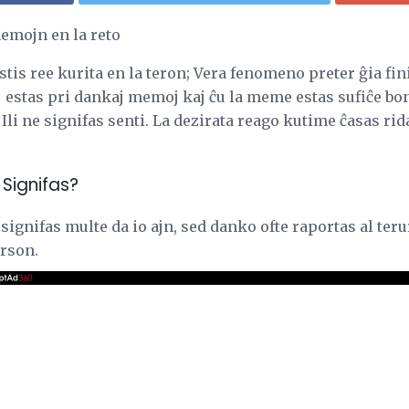
emojn en la reto
tis ree kurita en la teron; Vera fenomeno preter ĝia fini
 estas pri dankaj memoj kaj ĉu la meme estas sufiĉe bon
; Ili ne signifas senti. La dezirata reago kutime ĉasas r
Signifas?
ignifas multe da io ajn, sed danko ofte raportas al terur
rson.