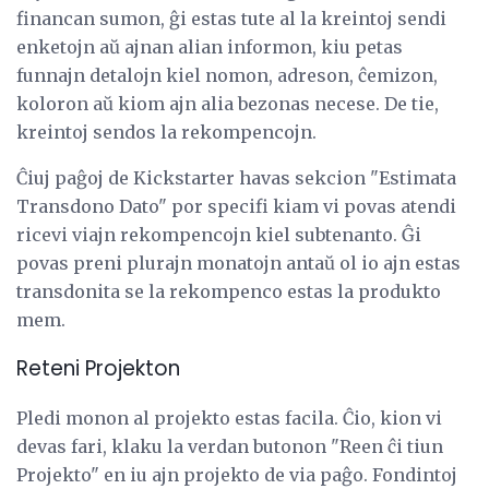
financan sumon, ĝi estas tute al la kreintoj sendi
enketojn aŭ ajnan alian informon, kiu petas
funnajn detalojn kiel nomon, adreson, ĉemizon,
koloron aŭ kiom ajn alia bezonas necese. De tie,
kreintoj sendos la rekompencojn.
Ĉiuj paĝoj de Kickstarter havas sekcion "Estimata
Transdono Dato" por specifi kiam vi povas atendi
ricevi viajn rekompencojn kiel subtenanto. Ĝi
povas preni plurajn monatojn antaŭ ol io ajn estas
transdonita se la rekompenco estas la produkto
mem.
Reteni Projekton
Pledi monon al projekto estas facila. Ĉio, kion vi
devas fari, klaku la verdan butonon "Reen ĉi tiun
Projekto" en iu ajn projekto de via paĝo. Fondintoj