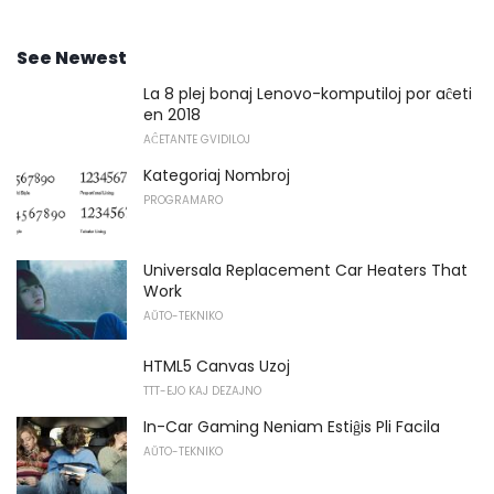
See Newest
La 8 plej bonaj Lenovo-komputiloj por aĉeti
en 2018
AĈETANTE GVIDILOJ
Kategoriaj Nombroj
PROGRAMARO
Universala Replacement Car Heaters That
Work
AŬTO-TEKNIKO
HTML5 Canvas Uzoj
TTT-EJO KAJ DEZAJNO
In-Car Gaming Neniam Estiĝis Pli Facila
AŬTO-TEKNIKO