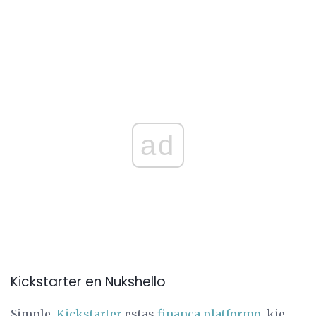
ad
Kickstarter en Nukshello
Simple,
Kickstarter
estas
financa platformo,
kie