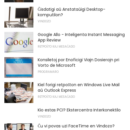
Ĝisdatigi aŭ Anstataŭigi Desktop-
komputilon?
VINDOZO
Google Allo - Inteligenta Instant Messaging
App Review
RETPOŜTO KAJ MESAĜADO
Konsiletoj por Enoficigi Viajn Dosierojn pri
Vorto de Microsoft
PROGRAMARO
Kiel forigi retpoŝton en Windows Live Mail
aŭ Outlook Express
RETPOŜTO KAJ MESAĜADO
Kio estas PCI? Ekstercentra Interkonektilo
VINDOZO
Ĉu vi povas uzi FaceTime en Vindozo?