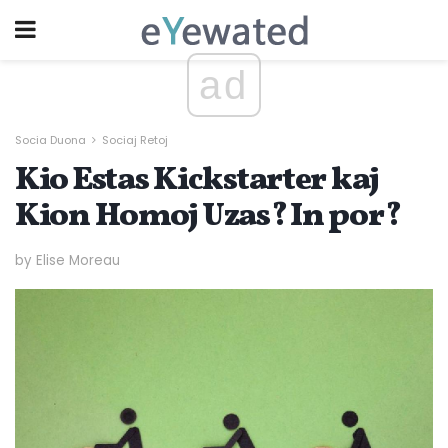
ad
Socia Duona
Sociaj Retoj
Kio Estas Kickstarter kaj
Kion Homoj Uzas? In por?
by Elise Moreau