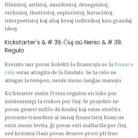
filmistoj, artistoj, muzikistoj, desegnistoj,
verkistoj, ilustristoj, esploristoj, kuracistoj,
interpretistoj kaj aliaj kreaj individuoj kun grandaj
ideoj.
Kickstarter's & # 39; Ĉiuj aŭ Nenio & # 39;
Regulo
Kreinto nur povas kolekti la financojn se la
financa
celo
estas atingita de la limdato. Se la celo ne
atingas la tempon, neniu mono ŝanĝas manojn.
Kickstarter metis ĉi tiun regulon en loko por
minimumigi la riskon por ĉiuj. Se projekto ne
povas generi sufiĉe da fundoj kaj estas streĉita
provante transdoni al nunaj financistoj kiam ne
estis mono levita, ĝi povas esti malfacila por ĉiuj,
sed kreintoj ĉiam povas denove provi pli frue.