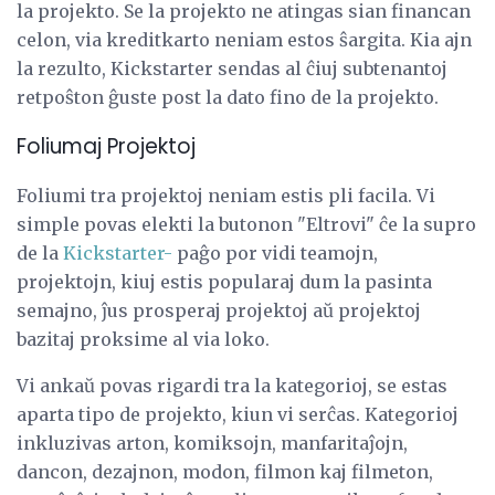
la projekto. Se la projekto ne atingas sian financan
celon, via kreditkarto neniam estos ŝargita. Kia ajn
la rezulto, Kickstarter sendas al ĉiuj subtenantoj
retpoŝton ĝuste post la dato fino de la projekto.
Foliumaj Projektoj
Foliumi tra projektoj neniam estis pli facila. Vi
simple povas elekti la butonon "Eltrovi" ĉe la supro
de la
Kickstarter-
paĝo por vidi teamojn,
projektojn, kiuj estis popularaj dum la pasinta
semajno, ĵus prosperaj projektoj aŭ projektoj
bazitaj proksime al via loko.
Vi ankaŭ povas rigardi tra la kategorioj, se estas
aparta tipo de projekto, kiun vi serĉas. Kategorioj
inkluzivas arton, komiksojn, manfaritaĵojn,
dancon, dezajnon, modon, filmon kaj filmeton,