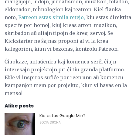
manĝaĵojn, ludojn, ĵurnalismon, muzikon, fotadon,
eldonadon, teĥnologion kaj teatron. Kiel flanka
noto,
Patreon estas simila retejo,
kiu estas direktita
specife por homoj, kiuj kreas arton, muzikon,
skribadon aŭ aliajn tipojn de kreaj servoj. Se
Kickstarter ne ŝajnas proponi al vi la krea
kategorion, kiun vi bezonas, kontrolu Patreon.
Ĉiuokaze, antaŭeniru kaj komencu serĉi ĉiujn
interesajn projektojn pri ĉi tiu granda platformo.
Eble vi inspiros sufiĉe por reen unu aŭ komencu
kampanjon mem por projekto, kiun vi havas en la
menso!
Alike posts
Kio estas Google Min?
SOCIA DUONA