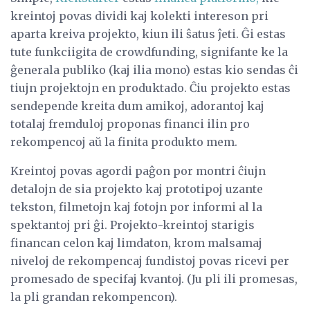
kreintoj povas dividi kaj kolekti intereson pri
aparta kreiva projekto, kiun ili ŝatus ĵeti. Ĝi estas
tute funkciigita de crowdfunding, signifante ke la
ĝenerala publiko (kaj ilia mono) estas kio sendas ĉi
tiujn projektojn en produktado. Ĉiu projekto estas
sendepende kreita dum amikoj, adorantoj kaj
totalaj fremduloj proponas financi ilin pro
rekompencoj aŭ la finita produkto mem.
Kreintoj povas agordi paĝon por montri ĉiujn
detalojn de sia projekto kaj prototipoj uzante
tekston, filmetojn kaj fotojn por informi al la
spektantoj pri ĝi. Projekto-kreintoj starigis
financan celon kaj limdaton, krom malsamaj
niveloj de rekompencaj fundistoj povas ricevi per
promesado de specifaj kvantoj. (Ju pli ili promesas,
la pli grandan rekompencon).