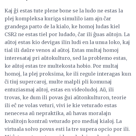
Kaj ĝi estas tute plene bone se la ludo ne estas la
plej kompleksa kuriga simulilo iam ajn ĉar
grandega parto de la kialo, ke homoj ludas kiel
CSR2 ne estas tiel por ludado, ĉar ili ĝuas aŭtojn. La
aŭtoj estas kio devigas ilin ludi en la unua loko, kaj
tial ili daŭre venos al aŭtoj. Estas multaj homoj
interesataj pri aŭtokulturo, sed la problemo estas,
ke aŭtoj estas tre multekosta hobio. Por multaj
homoj, la plej proksima, ke ili regule interagas kun
ĉi tiuj supercaroj, multe malpli pli komunaj
entuziasmaj aŭtoj, estas en videoludoj. Aŭ, ili
trovas, ke dum ili povas ĝui aŭtonkulturon, teorie
ili eĉ ne volas veturi, vivi ie kie veturado estas
nenecesa aŭ nepraktika, aŭ havas moralajn
kvalitojn kontraŭ veturado pro mediaj kialoj. La
virtuala solvo povus esti la tre supera opcio por ili.