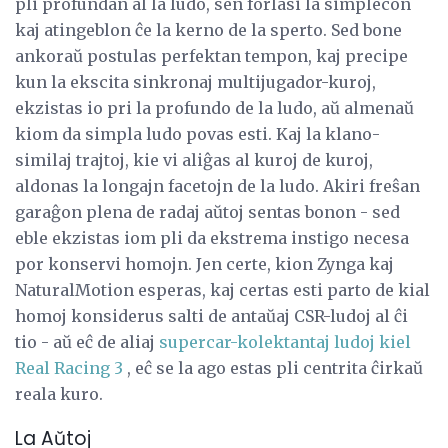
pli profundan al la ludo, sen forlasi la simplecon
kaj atingeblon ĉe la kerno de la sperto. Sed bone
ankoraŭ postulas perfektan tempon, kaj precipe
kun la ekscita sinkronaj multijugador-kuroj,
ekzistas io pri la profundo de la ludo, aŭ almenaŭ
kiom da simpla ludo povas esti. Kaj la klano-
similaj trajtoj, kie vi aliĝas al kuroj de kuroj,
aldonas la longajn facetojn de la ludo. Akiri freŝan
garaĝon plena de radaj aŭtoj sentas bonon - sed
eble ekzistas iom pli da ekstrema instigo necesa
por konservi homojn. Jen certe, kion Zynga kaj
NaturalMotion esperas, kaj certas esti parto de kial
homoj konsiderus salti de antaŭaj CSR-ludoj al ĉi
tio - aŭ eĉ de aliaj
supercar-kolektantaj ludoj kiel
Real Racing 3
, eĉ se la ago estas pli centrita ĉirkaŭ
reala kuro.
La Aŭtoj