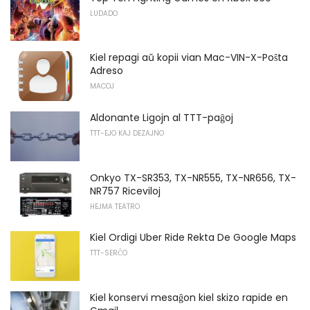
LUDADO
Kiel repagi aŭ kopii vian Mac-VIN-X-Poŝta
Adreso
MACOJ
Aldonante Ligojn al TTT-paĝoj
TTT-EJO KAJ DEZAJNO
Onkyo TX-SR353, TX-NR555, TX-NR656, TX-
NR757 Riceviloj
HEJMA TEATRO
Kiel Ordigi Uber Ride Rekta De Google Maps
TTT-SERĈO
Kiel konservi mesaĝon kiel skizo rapide en