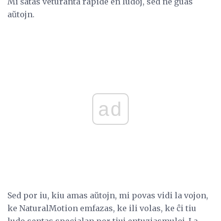
Mi ŝatas veturanta rapide en ludoj, sed ne ĝuas
aŭtojn.
ad
Sed por iu, kiu amas aŭtojn, mi povas vidi la vojon,
ke NaturalMotion emfazas, ke ili volas, ke ĉi tiu