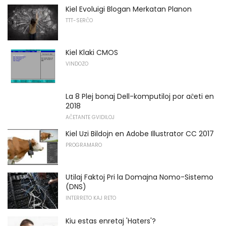
Kiel Evoluigi Blogan Merkatan Planon
TTT-SERĈO
Kiel Klaki CMOS
VINDOZO
La 8 Plej bonaj Dell-komputiloj por aĉeti en
2018
AĈETANTE GVIDILOJ
Kiel Uzi Bildojn en Adobe Illustrator CC 2017
PROGRAMARO
Utilaj Faktoj Pri la Domajna Nomo-Sistemo
(DNS)
INTERRETO KAJ RETO
Kiu estas enretaj 'Haters'?