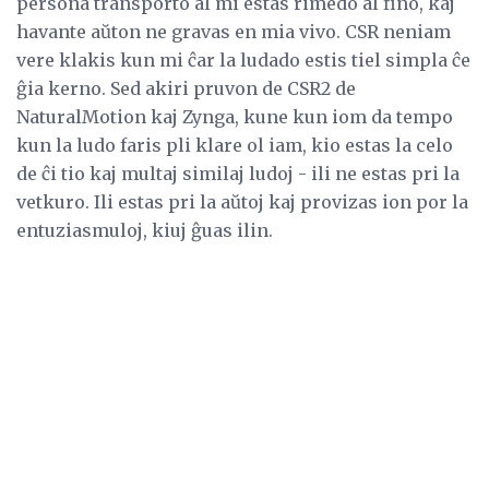
persona transporto al mi estas rimedo al fino, kaj
havante aŭton ne gravas en mia vivo. CSR neniam
vere klakis kun mi ĉar la ludado estis tiel simpla ĉe
ĝia kerno. Sed akiri pruvon de CSR2 de
NaturalMotion kaj Zynga, kune kun iom da tempo
kun la ludo faris pli klare ol iam, kio estas la celo
de ĉi tio kaj multaj similaj ludoj - ili ne estas pri la
vetkuro. Ili estas pri la aŭtoj kaj provizas ion por la
entuziasmuloj, kiuj ĝuas ilin.