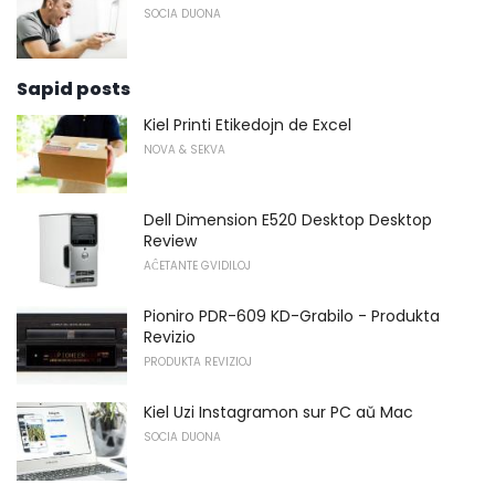
SOCIA DUONA
Sapid posts
Kiel Printi Etikedojn de Excel
NOVA & SEKVA
Dell Dimension E520 Desktop Desktop
Review
AĈETANTE GVIDILOJ
Pioniro PDR-609 KD-Grabilo - Produkta
Revizio
PRODUKTA REVIZIOJ
Kiel Uzi Instagramon sur PC aŭ Mac
SOCIA DUONA