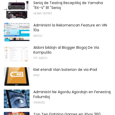
Serioj de Teatraj Receptiloj de Yamaha
"RX-V" 81 "Serioj
HEJMA TEATRO
Administri la Rekomencan Feature en VIN
10a
MACOJ
Aldoni bildojn al Blogger Blogoj De Via
Komputilo
TTT-SERĈO
Kiel etendi Vian baterion de via iPad
IPAD
Administri Ne Agordu Agordojn en Fenestraj
Foliumiloj
VINDOZO
Top Ten Fighting Games en Xbox 360