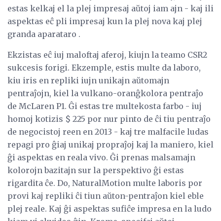
estas kelkaj el la plej impresaj aŭtoj iam ajn - kaj ili
aspektas eĉ pli impresaj kun la plej nova kaj plej
granda aparataro .
Ekzistas eĉ iuj maloftaj aferoj, kiujn la teamo CSR2
sukcesis forigi. Ekzemple, estis multe da laboro,
kiu iris en repliki iujn unikajn aŭtomajn
pentraĵojn, kiel la vulkano-oranĝkolora pentraĵo
de McLaren P1. Ĝi estas tre multekosta farbo - iuj
homoj kotizis $ 225 por nur pinto de ĉi tiu pentraĵo
de negocistoj reen en 2013 - kaj tre malfacile ludas
repagi pro ĝiaj unikaj propraĵoj kaj la maniero, kiel
ĝi aspektas en reala vivo. Ĝi prenas malsamajn
kolorojn bazitajn sur la perspektivo ĝi estas
rigardita ĉe. Do, NaturalMotion multe laboris por
provi kaj repliki ĉi tiun aŭton-pentraĵon kiel eble
plej reale. Kaj ĝi aspektas sufiĉe impresa en la ludo