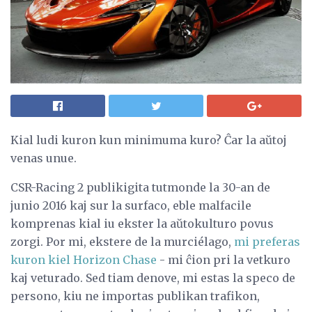
Kial ludi kuron kun minimuma kuro? Ĉar la aŭtoj
venas unue.
CSR-Racing 2 publikigita tutmonde la 30-an de
junio 2016 kaj sur la surfaco, eble malfacile
komprenas kial iu ekster la aŭtokulturo povus
zorgi. Por mi, ekstere de la murciélago,
mi preferas
kuron kiel Horizon Chase
- mi ĉion pri la vetkuro
kaj veturado. Sed tiam denove, mi estas la speco de
persono, kiu ne importas publikan trafikon,