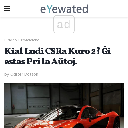
ad
Ludado
Poŝtelefono
Kial Ludi CSRa Kuro 2? Ĝi
estas Pri la Aŭtoj.
by Carter Dotson