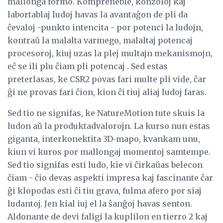
mallonga formo. Kompreneble, konzoloj kaj
labortablaj ludoj havas la avantaĝon de pli da
ĉevaloj -punkto intencita - por potenci la ludojn,
kontraŭ la malalta varmego, malaltaj potencaj
procesoroj, kiuj uzas la plej multajn mekanismojn,
eĉ se ili plu ĉiam pli potencaj . Sed estas
preterlasas, ke CSR2 povas fari multe pli vide, ĉar
ĝi ne provas fari ĉion, kion ĉi tiuj aliaj ludoj faras.
Sed tio ne signifas, ke NatureMotion tute skuis la
ludon aŭ la produktadvalorojn. La kurso nun estas
giganta, interkonektita 3D-mapo, kvankam unu,
kiun vi kuros por mallongaj momentoj samtempe.
Sed tio signifas esti ludo, kie vi ĉirkaŭas belecon
ĉiam - ĉio devas aspekti impresa kaj fascinante ĉar
ĝi klopodas esti ĉi tiu grava, fulma afero por siaj
ludantoj. Jen kial iuj el la ŝanĝoj havas senton.
Aldonante de devi faligi la kuplilon en tierro 2 kaj