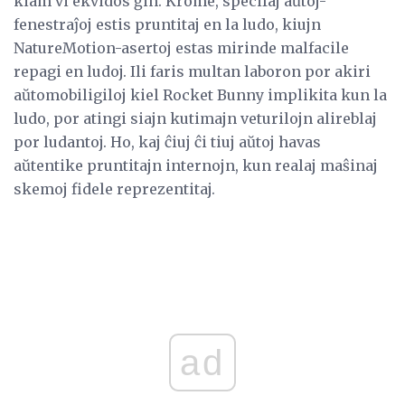
kiam vi ekvidos ĝin. Krome, specifaj aŭtoj-
fenestraĵoj estis pruntitaj en la ludo, kiujn
NatureMotion-asertoj estas mirinde malfacile
repagi en ludoj. Ili faris multan laboron por akiri
aŭtomobiligiloj kiel Rocket Bunny implikita kun la
ludo, por atingi siajn kutimajn veturilojn alireblaj
por ludantoj. Ho, kaj ĉiuj ĉi tiuj aŭtoj havas
aŭtentike pruntitajn internojn, kun realaj maŝinaj
skemoj fidele reprezentitaj.
ad