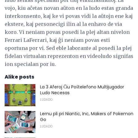
ludo sentas specialan por tiuj entuziasmuloj. La
vojo, kiu aĉetas novan aŭton en la ludo estas granda
interkonsento, kaj ke vi povas vidi la aŭtojn ene kaj
ekstere, kaj personecigi ilin al la enhavo de via
koro. Vi neniam povas posedi la plej altan nivelon
Ferrari LaFerrari, kaj ĝi neniam povas esti
oportuna por vi. Sed eble laborante al posedi la plej
fidelan virtualan reprezenton en videoludo signifas
ion specialan por iu.
Alike posts
La 3 Aferoj Ĉiu Poŝtelefono Multijugador
Ludo Necesas
LUDADO
Lernu pli pri Niantic, Inc, Makers of Pokemon
Go
LUDADO