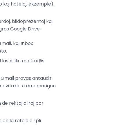
o kaj hoteloj, ekzemple).
gardoj, bildoprezentoj kaj
egras Google Drive.
Gmail, kaj Inbox
sto.
asas ilin malfrui ĝis
e Gmail provas antaŭdiri
s, ke vi kreos rememorigon
de rektaj aliroj por
en la retejo eĉ pli