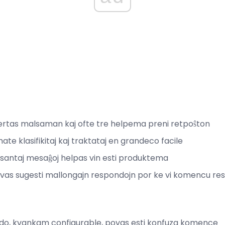
fertas malsaman kaj ofte tre helpema preni retpoŝton
te klasifikitaj kaj traktataj en grandeco facile
santaj mesaĝoj helpas vin esti produktema
vas sugesti mallongajn respondojn por ke vi komencu res
fado, kvankam configurable, povas esti konfuza komence