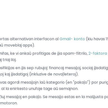
ertas alternativan interfacon al
Gmail-
konto
(kiu havas 
kaŭ moveblaj apps).
ifas, ke vi ankaŭ profitigas de ĝia spam-filtrilo,
2-faktora
triaj iloj.
ikiĝas en ĝis sep rubujoj: financaj mesaĝoj, sociaj ĝisdatig
j kaj ĝisdatigoj (inkluzive de novaĵleteroj).
as agordi mesaĝojn laŭ kategorio (en "pakaĵo") por purigi
al la enirkesto unufoje tage aŭ semajnon.
l ĉiuj mesaĝoj en pakaĵo. Se mesaĝo estas en la malĝusta 
-motoron.