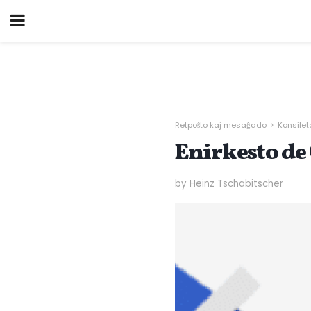
Retpoŝto kaj mesaĝado
Konsilet
Enirkesto de
by Heinz Tschabitscher