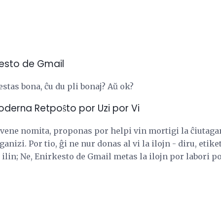
kesto de Gmail
estas bona, ĉu du pli bonaj? Aŭ ok?
Moderna Retpoŝto por Uzi por Vi
vene nomita, proponas por helpi vin mortigi la ĉiutagan
nizi. Por tio, ĝi ne nur donas al vi la ilojn - diru, etiketo
 ilin; Ne, Enirkesto de Gmail metas la ilojn por labori p