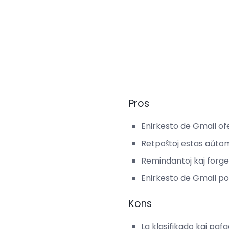
Pros
Enirkesto de Gmail o
Retpoŝtoj estas aŭtoma
Remindantoj kaj forge
Enirkesto de Gmail po
Kons
La klasifikado kaj pa