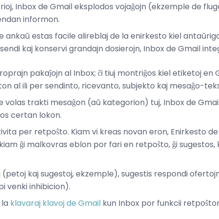
gorioj, Inbox de Gmail eksplodos vojaĝojn (ekzemple de flug
sendan informon.
rale ankaŭ estas facile alireblaj de la enirkesto kiel antaŭri
r sendi kaj konservi grandajn dosierojn, Inbox de Gmail int
roprajn pakaĵojn al Inbox; ĉi tiuj montriĝos kiel etiketoj en 
ton al ili per sendinto, ricevanto, subjekto kaj mesaĝo-tek
 volas trakti mesaĝon (aŭ kategorion) tuj, Inbox de Gmail l
gos certan lokon.
uzivita per retpoŝto. Kiam vi kreas novan eron, Enirkesto d
kaj kiam ĝi malkovras eblon por fari en retpoŝto, ĝi sugesto
(petoj kaj sugestoj, ekzemple), sugestis respondi ofertojn 
i venki inhibicion).
 la
klavaraj klavoj de Gmail
kun Inbox por funkcii retpoŝton 