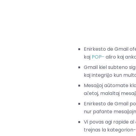
Enirkesto de Gmail of
kaj
POP-
aliro kaj an
Gmail kiel subteno sign
kaj integriĝo kun multaj 
Mesaĝoj aŭtomate klasif
aĉetoj, malaltaj mesaĝo
Enirkesto de Gmail pov
nur pafante mesaĝojn 
Vi povas agi rapide a
trejnas la kategorion