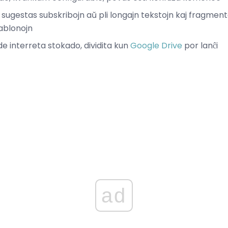
 sugestas subskribojn aŭ pli longajn tekstojn kaj fragment
ŝablonojn
 de interreta stokado, dividita kun
Google Drive
por lanĉi
ad