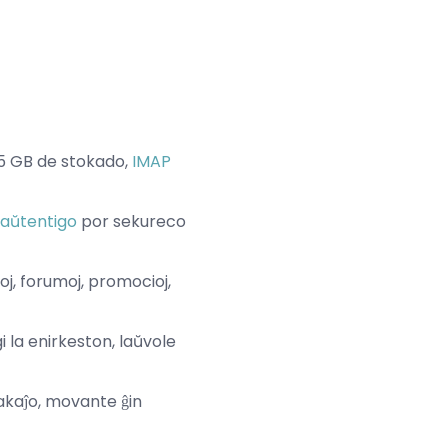
15 GB de stokado,
IMAP
 aŭtentigo
por sekureco
oj, forumoj, promocioj,
 la enirkeston, laŭvole
pakaĵo, movante ĝin