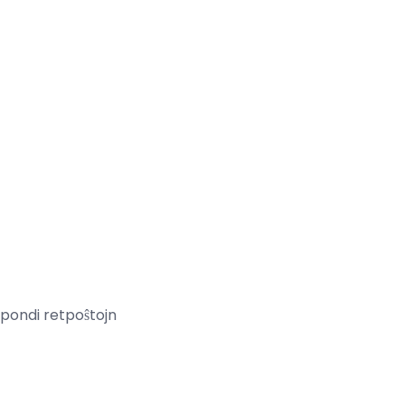
pondi retpoŝtojn