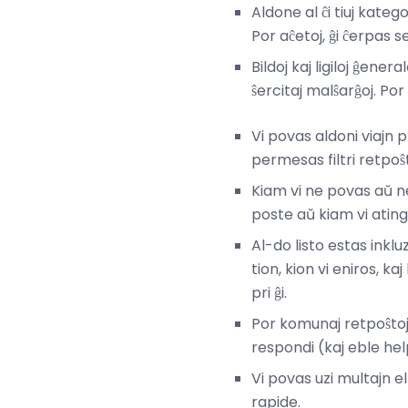
Aldone al ĉi tiuj kate
Por aĉetoj, ĝi ĉerpas 
Bildoj kaj ligiloj ĝene
ŝercitaj malŝarĝoj. Po
Vi povas aldoni viajn p
permesas filtri retpoŝ
Kiam vi ne povas aŭ ne
poste aŭ kiam vi atin
Al-do listo estas inkl
tion, kion vi eniros, 
pri ĝi.
Por komunaj retpoŝtoj 
respondi (kaj eble help
Vi povas uzi multajn el
rapide.