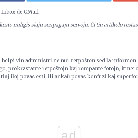
e Inbox de GMail
kesto nuligis siajn senpagajn servojn.
Ĉi tiu artikolo rest
helpi vin administri ne nur retpoŝton sed la informon e
igo, prokrastante retpoŝtojn kaj rompante fotojn, itiner
 tiuj iloj povas esti, ili ankaŭ povas konfuzi kaj superfo
ad