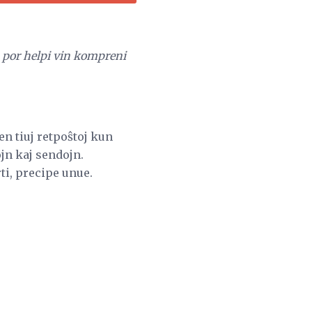
as por helpi vin kompreni
n tiuj retpoŝtoj kun
ojn kaj sendojn.
rti, precipe unue.