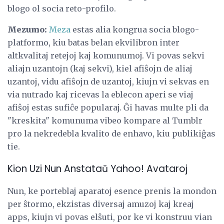
blogo ol socia reto-profilo.
Mezumo:
Meza
estas alia kongrua socia blogo-
platformo, kiu batas belan ekvilibron inter
altkvalitaj retejoj kaj komunumoj. Vi povas sekvi
aliajn uzantojn (kaj sekvi), kiel afiŝojn de aliaj
uzantoj, vidu afiŝojn de uzantoj, kiujn vi sekvas en
via nutrado kaj ricevas la eblecon aperi se viaj
afiŝoj estas sufiĉe popularaj. Ĝi havas multe pli da
"kreskita" komunuma vibeo kompare al Tumblr
pro la nekredebla kvalito de enhavo, kiu publikiĝas
tie.
Kion Uzi Nun Anstataŭ Yahoo! Avataroj
Nun, ke porteblaj aparatoj esence prenis la mondon
per ŝtormo, ekzistas diversaj amuzoj kaj kreaj
apps, kiujn vi povas elŝuti, por ke vi konstruu vian