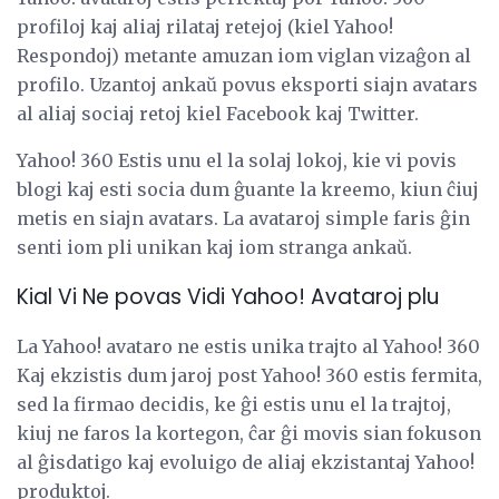
profiloj kaj aliaj rilataj retejoj (kiel Yahoo!
Respondoj) metante amuzan iom viglan vizaĝon al
profilo. Uzantoj ankaŭ povus eksporti siajn avatars
al aliaj sociaj retoj kiel Facebook kaj Twitter.
Yahoo! 360 Estis unu el la solaj lokoj, kie vi povis
blogi kaj esti socia dum ĝuante la kreemo, kiun ĉiuj
metis en siajn avatars. La avataroj simple faris ĝin
senti iom pli unikan kaj iom stranga ankaŭ.
Kial Vi Ne povas Vidi Yahoo! Avataroj plu
La Yahoo! avataro ne estis unika trajto al Yahoo! 360
Kaj ekzistis dum jaroj post Yahoo! 360 estis fermita,
sed la firmao decidis, ke ĝi estis unu el la trajtoj,
kiuj ne faros la kortegon, ĉar ĝi movis sian fokuson
al ĝisdatigo kaj evoluigo de aliaj ekzistantaj Yahoo!
produktoj.