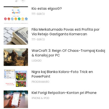
Kio estas elgooG?
TTT-SERĈO
Filia Merkatumado Povas esti Profita por
Via Retejo Gastiganta Komercan
TTT-SERĈO
WarCraft 3: Reign Of Chaos-Trompaj Kodoj
& Konsiloj por PC
LUDADO
Nigra kaj Blanka Koloro-Foto Trick en
PowerPoint
PROGRAMARO
Kiel Forigi Retpoŝton-Konton pri iPhone
IPHONE & IPOD