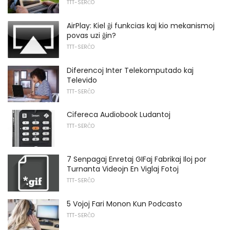
TTT-SERĈO
AirPlay: Kiel ĝi funkcias kaj kio mekanismoj
povas uzi ĝin?
TTT-SERĈO
Diferencoj Inter Telekomputado kaj
Televido
TTT-SERĈO
Cifereca Audiobook Ludantoj
TTT-SERĈO
7 Senpagaj Enretaj GIFaj Fabrikaj Iloj por
Turnanta Videojn En Viglaj Fotoj
TTT-SERĈO
5 Vojoj Fari Monon Kun Podcasto
TTT-SERĈO