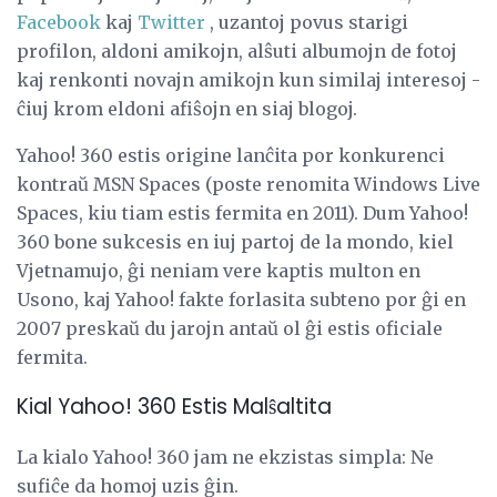
Facebook
kaj
Twitter
, uzantoj povus starigi
profilon, aldoni amikojn, alŝuti albumojn de fotoj
kaj renkonti novajn amikojn kun similaj interesoj -
ĉiuj krom eldoni afiŝojn en siaj blogoj.
Yahoo! 360 estis origine lanĉita por konkurenci
kontraŭ MSN Spaces (poste renomita Windows Live
Spaces, kiu tiam estis fermita en 2011). Dum Yahoo!
360 bone sukcesis en iuj partoj de la mondo, kiel
Vjetnamujo, ĝi neniam vere kaptis multon en
Usono, kaj Yahoo! fakte forlasita subteno por ĝi en
2007 preskaŭ du jarojn antaŭ ol ĝi estis oficiale
fermita.
Kial Yahoo! 360 Estis Malŝaltita
La kialo Yahoo! 360 jam ne ekzistas simpla: Ne
sufiĉe da homoj uzis ĝin.