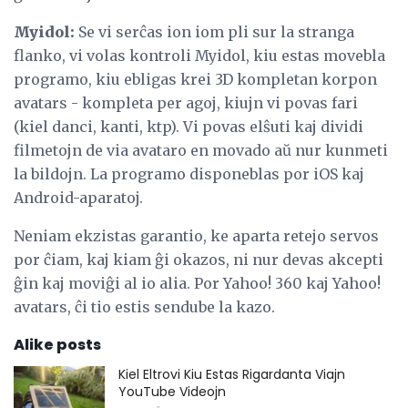
Myidol:
Se vi serĉas ion iom pli sur la stranga
flanko, vi volas kontroli Myidol, kiu estas movebla
programo, kiu ebligas krei 3D kompletan korpon
avatars - kompleta per agoj, kiujn vi povas fari
(kiel danci, kanti, ktp). Vi povas elŝuti kaj dividi
filmetojn de via avataro en movado aŭ nur kunmeti
la bildojn. La programo disponeblas por iOS kaj
Android-aparatoj.
Neniam ekzistas garantio, ke aparta retejo servos
por ĉiam, kaj kiam ĝi okazos, ni nur devas akcepti
ĝin kaj moviĝi al io alia. Por Yahoo! 360 kaj Yahoo!
avatars, ĉi tio estis sendube la kazo.
Alike posts
Kiel Eltrovi Kiu Estas Rigardanta Viajn
YouTube Videojn