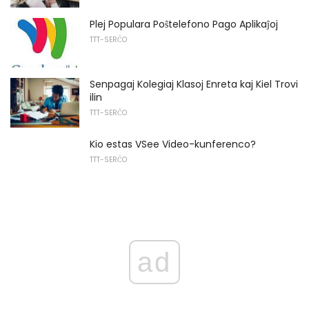
Plej Populara Poŝtelefono Pago Aplikaĵoj
TTT-SERĈO
Senpagaj Kolegiaj Klasoj Enreta kaj Kiel Trovi
ilin
TTT-SERĈO
Kio estas VSee Video-kunferenco?
TTT-SERĈO
ad