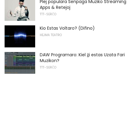
Plej populara Senpaga Muziko Streaming
Apps & Retejoj
TTT-SERĈO
Kio Estas Voltaro? (Difino)
HEJMA TEATRO
DAW Programaro: Kiel ĝi estas Uzata Fari
Muzikon?
TTT-SERĈO