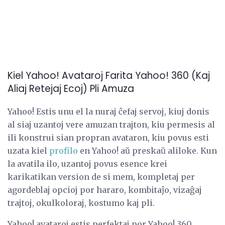
Kiel Yahoo! Avataroj Farita Yahoo! 360 (Kaj
Aliaj Retejaj Ecoj) Pli Amuza
Yahoo! Estis unu el la nuraj ĉefaj servoj, kiuj donis
al siaj uzantoj vere amuzan trajton, kiu permesis al
ili konstrui sian propran avataron, kiu povus esti
uzata kiel
profilo
en Yahoo! aŭ preskaŭ aliloke. Kun
la avatila ilo, uzantoj povus esence krei
karikatikan version de si mem, kompletaj per
agordeblaj opcioj por hararo, kombitaĵo, vizaĝaj
trajtoj, okulkoloraj, kostumo kaj pli.
Yahoo! avataroj estis perfektaj por Yahoo! 360