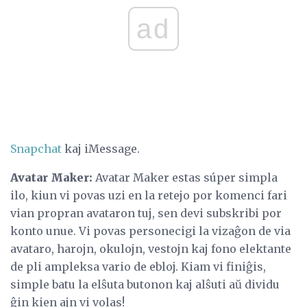
ad
Snapchat
kaj iMessage.
Avatar Maker:
Avatar Maker estas súper simpla
ilo, kiun vi povas uzi en la retejo por komenci fari
vian propran avataron tuj, sen devi subskribi por
konto unue. Vi povas personecigi la vizaĝon de via
avataro, harojn, okulojn, vestojn kaj fono elektante
de pli ampleksa vario de ebloj. Kiam vi finiĝis,
simple batu la elŝuta butonon kaj alŝuti aŭ dividu
ĝin kien ajn vi volas!