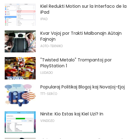
Kiel Redukti Motion sur la Interfaco de la
iPad
IPAD
Kvar Vojoj por Trakti Malbonajn Aŭtajn
Fajnojn
AŬTO-TEKNIKO
"Twisted Metalo" Trompantoj por
PlayStation 1
LUDADO
Popularaj Politikaj Blogoj kaj Novaĵoj-Ejoj
TTT-SERĈO
Ninite: Kio Estas kaj Kiel Uzi? In
VINDOZO