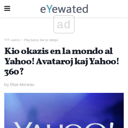
ad
TTT-serĉo
Plej bona de la retejo
Kio okazis en la mondo al
Yahoo! Avataroj kaj Yahoo!
360?
by Elise Moreau