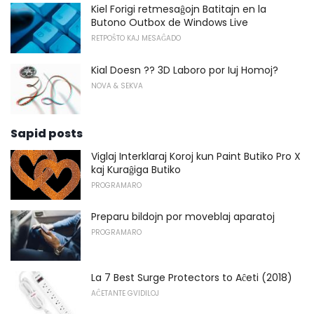
Kiel Forigi retmesaĝojn Batitajn en la
Butono Outbox de Windows Live
RETPOŜTO KAJ MESAĜADO
Kial Doesn ?? 3D Laboro por Iuj Homoj?
NOVA & SEKVA
Sapid posts
Viglaj Interklaraj Koroj kun Paint Butiko Pro X
kaj Kuraĝiga Butiko
PROGRAMARO
Preparu bildojn por moveblaj aparatoj
PROGRAMARO
La 7 Best Surge Protectors to Aĉeti (2018)
AĈETANTE GVIDILOJ