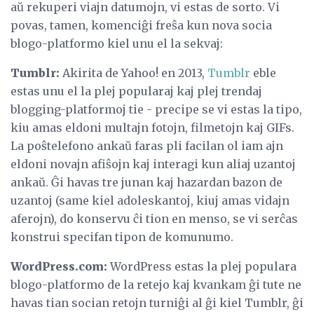
aŭ rekuperi viajn datumojn, vi estas de sorto. Vi
povas, tamen, komenciĝi freŝa kun nova socia
blogo-platformo kiel unu el la sekvaj:
Tumblr:
Akirita de Yahoo! en 2013,
Tumblr
eble
estas unu el la plej popularaj kaj plej trendaj
blogging-platformoj tie - precipe se vi estas la tipo,
kiu amas eldoni multajn fotojn, filmetojn kaj GIFs.
La poŝtelefono ankaŭ faras pli facilan ol iam ajn
eldoni novajn afiŝojn kaj interagi kun aliaj uzantoj
ankaŭ. Ĝi havas tre junan kaj hazardan bazon de
uzantoj (same kiel adoleskantoj, kiuj amas vidajn
aferojn), do konservu ĉi tion en menso, se vi serĉas
konstrui specifan tipon de komunumo.
WordPress.com:
WordPress estas la plej populara
blogo-platformo de la retejo kaj kvankam ĝi tute ne
havas tian socian retojn turniĝi al ĝi kiel Tumblr, ĝi