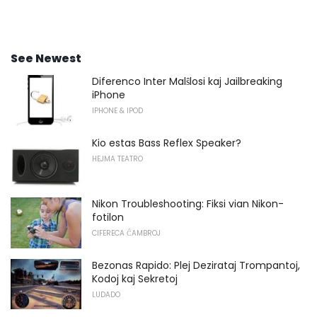
See Newest
Diferenco Inter Malŝlosi kaj Jailbreaking
iPhone
IPHONE & IPOD
Kio estas Bass Reflex Speaker?
HEJMA TEATRO
Nikon Troubleshooting: Fiksi vian Nikon-
fotilon
CIFERECA ĈAMBROJ
Bezonas Rapido: Plej Dezirataj Trompantoj,
Kodoj kaj Sekretoj
LUDADO