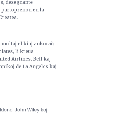
ss, desegnante
n partoprenon en la
Creates.
 multaj el kiuj ankoraŭ
iates, li kreus
ted Airlines, Bell kaj
mpikoj de La Angeles kaj
Eldono. John Wiley kaj