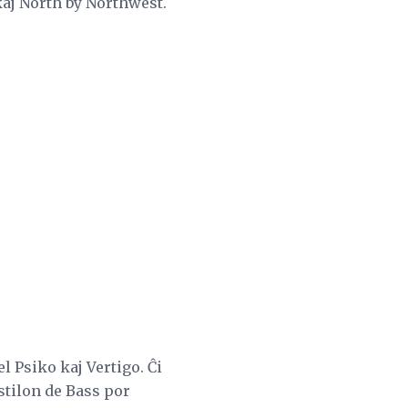
aj North by Northwest.
l Psiko kaj Vertigo. Ĉi
 stilon de Bass por