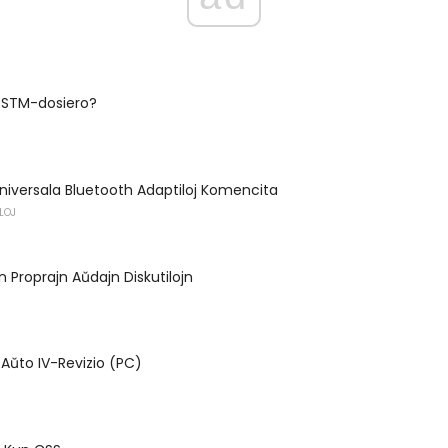
BRSTM-dosiero?
Universala Bluetooth Adaptiloj Komencita
LOJ
ajn Proprajn Aŭdajn Diskutilojn
Aŭto IV-Revizio (PC)