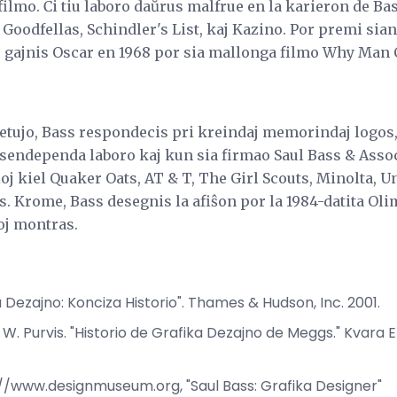
lmo. Ĉi tiu laboro daŭrus malfrue en la karieron de Ba
 Goodfellas, Schindler's List, kaj Kazino. Por premi sia
gajnis Oscar en 1968 por sia mallonga filmo Why Man 
etujo, Bass respondecis pri kreindaj memorindaj logos,
 sendependa laboro kaj kun sia firmao Saul Bass & Assoc
 kiel Quaker Oats, AT & T, The Girl Scouts, Minolta, Uni
Krome, Bass desegnis la afiŝon por la 1984-datita Oli
oj montras.
ka Dezajno: Konciza Historio". Thames & Hudson, Inc. 2001.
n W. Purvis. "Historio de Grafika Dezajno de Meggs." Kvara 
//www.designmuseum.org, "Saul Bass: Grafika Designer"