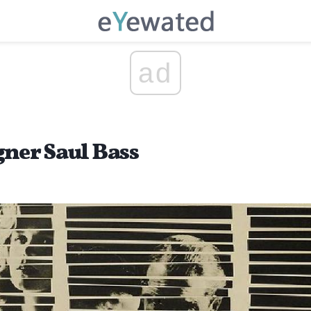
ad
gner Saul Bass