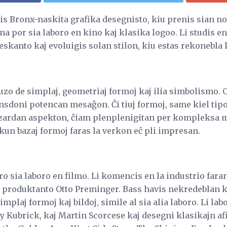
tis Bronx-naskita grafika desegnisto, kiu prenis sian no
ama por sia laboro en kino kaj klasika logoo. Li studis e
leskanto kaj evoluigis solan stilon, kiu estas rekonebl
uzo de simplaj, geometriaj formoj kaj ilia simbolismo. O
ansdoni potencan mesaĝon. Ĉi tiuj formoj, same kiel tipo,
azardan aspekton, ĉiam plenplenigitan per kompleksa m
un bazaj formoj faras la verkon eĉ pli impresan.
ro sia laboro en filmo. Li komencis en la industrio faran
j produktanto Otto Preminger. Bass havis nekredeblan k
plaj formoj kaj bildoj, simile al sia alia laboro. Li lab
y Kubrick, kaj Martin Scorcese kaj desegni klasikajn afi