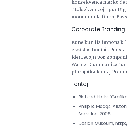
konsekvenca marko de fi
titolsekvencojn por Big,
mondmonda filmo, Bass 
Corporate Branding
Kune kun lia impona bil
ekzistas hodiaŭ. Per sia
identecojn por kompanioj
Warner Communications. 
pluraj Akademiaj Premi
Fontoj
Richard Hollis, "Grafi
Philip B. Meggs, Alsto
Sons, Inc. 2006.
Design Museum, http: