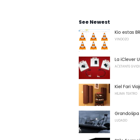
See Newest
Kio estas 
VINDOZO
La iClever 
AĈETANTE GVIDI
Kiel Fari Vi
HEJMA TEATRO
Grandoŝipa 
LUDADO