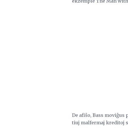
ekzemple The Man with t
De afiŝo, Bass moviĝus p
tiuj malfermaj kreditoj 