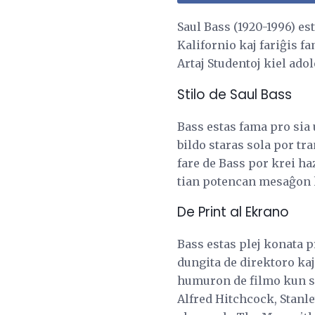
Saul Bass (1920-1996) es
Kalifornio kaj fariĝis f
Artaj Studentoj kiel ado
Stilo de Saul Bass
Bass estas fama pro sia 
bildo staras sola por tr
fare de Bass por krei h
tian potencan mesaĝon k
De Print al Ekrano
Bass estas plej konata p
dungita de direktoro ka
humuron de filmo kun sim
Alfred Hitchcock, Stanle