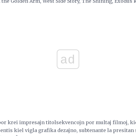
he Golden Arm, West Side Story, The Shining, Exodus k
ad
or krei impresajn titolsekvencojn por multaj filmoj, kie
sentis kiel vigla grafika dezajno, subtenante la presitan