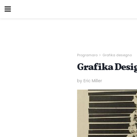
Programaro
Grafika desegno
Grafika Desi
by Eric Miller