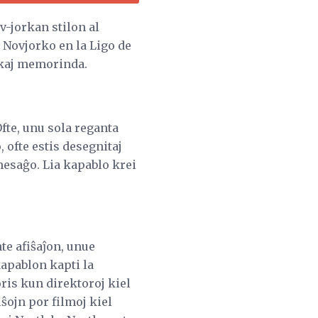
v-jorkan stilon al
n Novjorko en la Ligo de
a kaj memorinda.
fte, unu sola reganta
 ofte estis desegnitaj
esaĝo. Lia kapablo krei
te afiŝaĵon, unue
apablon kapti la
oris kun direktoroj kiel
ŝojn por filmoj kiel