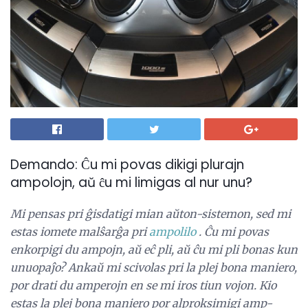
Demando: Ĉu mi povas dikigi plurajn
ampolojn, aŭ ĉu mi limigas al nur unu?
Mi pensas pri ĝisdatigi mian aŭton-sistemon, sed mi
estas iomete malŝarĝa pri
ampolilo
.
Ĉu mi povas
enkorpigi du ampojn, aŭ eĉ pli, aŭ ĉu mi pli bonas kun
unuopaĵo?
Ankaŭ mi scivolas pri la plej bona maniero,
por drati du amperojn en se mi iros tiun vojon.
Kio
estas la plej bona maniero por alproksimigi amp-