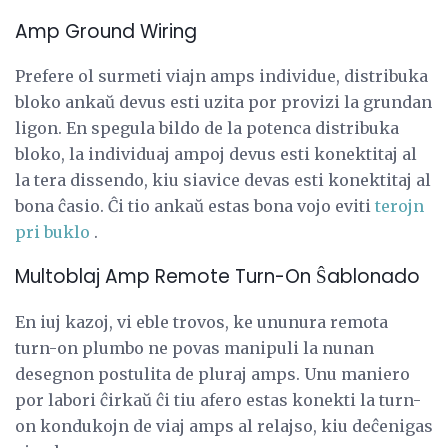
Amp Ground Wiring
Prefere ol surmeti viajn amps individue, distribuka
bloko ankaŭ devus esti uzita por provizi la grundan
ligon. En spegula bildo de la potenca distribuka
bloko, la individuaj ampoj devus esti konektitaj al
la tera dissendo, kiu siavice devas esti konektitaj al
bona ĉasio. Ĉi tio ankaŭ estas bona vojo eviti
terojn
pri buklo
.
Multoblaj Amp Remote Turn-On Ŝablonado
En iuj kazoj, vi eble trovos, ke ununura remota
turn-on plumbo ne povas manipuli la nunan
desegnon postulita de pluraj amps. Unu maniero
por labori ĉirkaŭ ĉi tiu afero estas konekti la turn-
on kondukojn de viaj amps al relajso, kiu deĉenigas