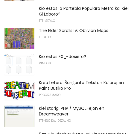
Kio estas la Portebla Populara Metro kaj Kiel
Ĝi Laboro?
TTT-SERĈO
The Elder Scrolls IV: Oblivion Maps
LUDADO
Kio estas EX_-dosiero?
VINDOZO
Krea Letero: Ŝanĝanta Tekston Koloroj en
Paint Butiko Pro
PROGRAMARO
Kiel starigi PHP / MySQL-ejon en
Dreamweaver
TTT-EJO KAJ DEZAJNO