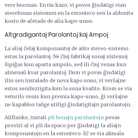
vere bezonas. En tiu kazo, vi povos ĝisdatigi vian
sterefonan sistemon en la estonteco sen la aldonita
kosto de aĉetado de alia kapo-unuo.
Altgradigantaj Parolantoj kaj Ampoj
La aliaj ĉefaj komponantoj de aŭto stereo-sistemo
estas la parolantoj. Ne ĉiuj fabrikaj sonaj sistemoj
ŝipiĝas kun aparta ampolo, sed ili ĉiuj venas kun
almenaŭ kvar parolantoj. Dum vi povas ĝisdatigi
ilin sen instalado de nova kapo unuo, vi verŝajne
estos seniluziigita kun la sona kvalito. Krom se via
veturilo venis kun premia kapo-unuo, ĝi verŝajne
ne kapablos taŭge utiligi ĝisdatigitajn parolantojn.
Aliflanke, instali
pli bonajn parolantojn
povas
provizi al vi pli da spaco por ĝisdatigi la aliajn
komponantojn en la estonteco. Eĉ se via aktuala