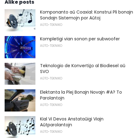
Alike posts
Komponanto aŭ Coaxial: Konstrui Pli bonajn
Sondajn Sistemojn por Aŭtoj
AŬTO-TEKNIKO
Kompletigi vian sonon per subwoofer
AŬTO-TEKNIKO
Teknologio de Konvertiĝo al Biodiesel aŭ
SVO
AŬTO-TEKNIKO
Elektanta la Plej Bonajn Novajn #A? To
Parolantojn
AŬTO-TEKNIKO
Kial Vi Devos Anstataŭigi Viajn
Aŭtparolantojn
AŬTO-TEKNIKO