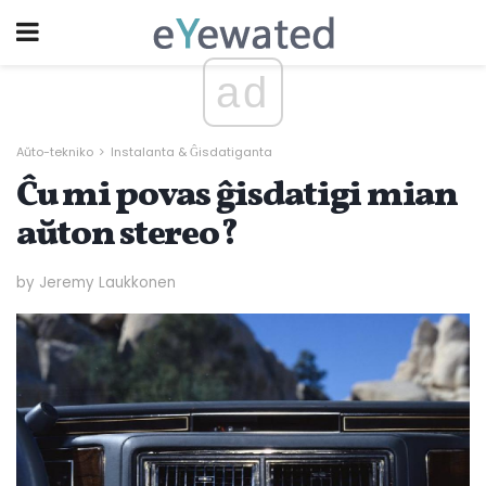
ad
Aŭto-tekniko
Instalanta & Ĝisdatiganta
Ĉu mi povas ĝisdatigi mian
aŭton stereo?
by Jeremy Laukkonen