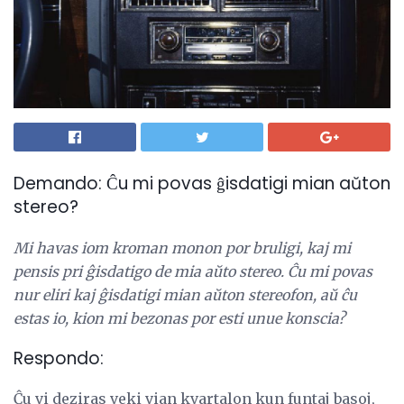
Demando: Ĉu mi povas ĝisdatigi mian aŭton
stereo?
Mi havas iom kroman monon por bruligi, kaj mi
pensis pri ĝisdatigo de mia aŭto stereo.
Ĉu mi povas
nur eliri kaj ĝisdatigi mian aŭton stereofon, aŭ ĉu
estas io, kion mi bezonas por esti unue konscia?
Respondo:
Ĉu vi deziras veki vian kvartalon kun funtaj basoj,