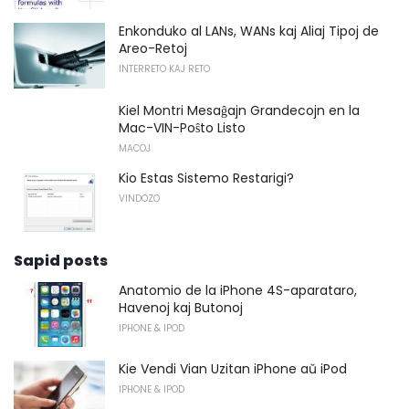
Enkonduko al LANs, WANs kaj Aliaj Tipoj de
Areo-Retoj
INTERRETO KAJ RETO
Kiel Montri Mesaĝajn Grandecojn en la
Mac-VIN-Poŝto Listo
MACOJ
Kio Estas Sistemo Restarigi?
VINDOZO
Sapid posts
Anatomio de la iPhone 4S-aparataro,
Havenoj kaj Butonoj
IPHONE & IPOD
Kie Vendi Vian Uzitan iPhone aŭ iPod
IPHONE & IPOD