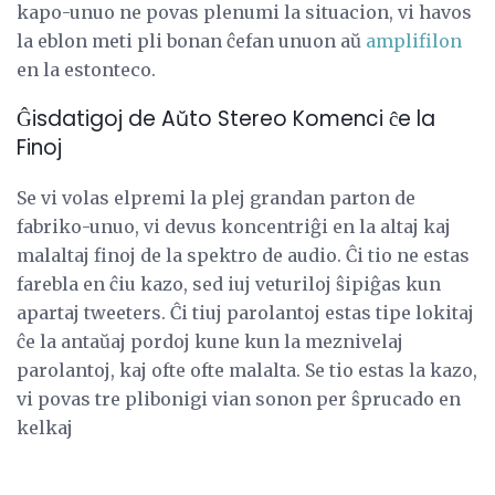
kapo-unuo ne povas plenumi la situacion, vi havos
la eblon meti pli bonan ĉefan unuon aŭ
amplifilon
en la estonteco.
Ĝisdatigoj de Aŭto Stereo Komenci ĉe la
Finoj
Se vi volas elpremi la plej grandan parton de
fabriko-unuo, vi devus koncentriĝi en la altaj kaj
malaltaj finoj de la spektro de audio. Ĉi tio ne estas
farebla en ĉiu kazo, sed iuj veturiloj ŝipiĝas kun
apartaj tweeters. Ĉi tiuj parolantoj estas tipe lokitaj
ĉe la antaŭaj pordoj kune kun la meznivelaj
parolantoj, kaj ofte ofte malalta. Se tio estas la kazo,
vi povas tre plibonigi vian sonon per ŝprucado en
kelkaj