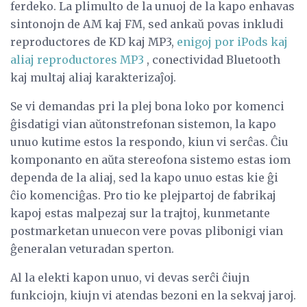
ferdeko. La plimulto de la unuoj de la kapo enhavas
sintonojn de AM kaj FM, sed ankaŭ povas inkludi
reproductores de KD kaj MP3,
enigoj por iPods kaj
aliaj reproductores MP3
, conectividad Bluetooth
kaj multaj aliaj karakterizaĵoj.
Se vi demandas pri la plej bona loko por komenci
ĝisdatigi vian aŭtonstrefonan sistemon, la kapo
unuo kutime estos la respondo, kiun vi serĉas. Ĉiu
komponanto en aŭta stereofona sistemo estas iom
dependa de la aliaj, sed la kapo unuo estas kie ĝi
ĉio komenciĝas. Pro tio ke plejpartoj de fabrikaj
kapoj estas malpezaj sur la trajtoj, kunmetante
postmarketan unuecon vere povas plibonigi vian
ĝeneralan veturadan sperton.
Al la elekti kapon unuo, vi devas serĉi ĉiujn
funkciojn, kiujn vi atendas bezoni en la sekvaj jaroj.