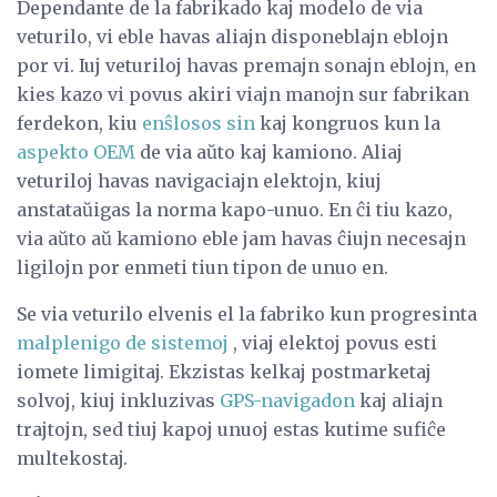
Dependante de la fabrikado kaj modelo de via
veturilo, vi eble havas aliajn disponeblajn eblojn
por vi. Iuj veturiloj havas premajn sonajn eblojn, en
kies kazo vi povus akiri viajn manojn sur fabrikan
ferdekon, kiu
enŝlosos sin
kaj kongruos kun la
aspekto OEM
de via aŭto kaj kamiono. Aliaj
veturiloj havas navigaciajn elektojn, kiuj
anstataŭigas la norma kapo-unuo. En ĉi tiu kazo,
via aŭto aŭ kamiono eble jam havas ĉiujn necesajn
ligilojn por enmeti tiun tipon de unuo en.
Se via veturilo elvenis el la fabriko kun progresinta
malplenigo de sistemoj
, viaj elektoj povus esti
iomete limigitaj. Ekzistas kelkaj postmarketaj
solvoj, kiuj inkluzivas
GPS-navigadon
kaj aliajn
trajtojn, sed tiuj kapoj unuoj estas kutime sufiĉe
multekostaj.