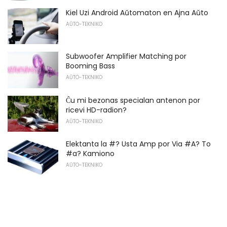
Kiel Uzi Android Aŭtomaton en Ajna Aŭto
AŬTO-TEKNIKO
Subwoofer Amplifier Matching por
Booming Bass
AŬTO-TEKNIKO
Ĉu mi bezonas specialan antenon por
ricevi HD-radion?
AŬTO-TEKNIKO
Elektanta la #? Usta Amp por Via #A? To
#a? Kamiono
AŬTO-TEKNIKO