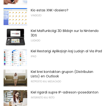
Kio estas XNK-dosiero?
VINDOZO
Kiel Malfunkciigi 3D Bildojn sur la Nintendo
3DS
LUDADO
Kiel Restarigi Aplikaĵojn kaj Ludojn al Via iPad
IPAD
Kiel krei kontaktan grupon (Distribulan
Listo) en Outlook
RETPOŜTO KAJ MESAĜADO
Kiel rigardi supre IP-adreson-posedanton
INTERRETO KAJ RETO