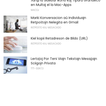
Ŝanĝi la Sidebar Ikono kaj Tipara Grandeco
en Multaj el la Mac-Apps
MACOJ
Marki Konversacion aŭ Individuajn
Retpoŝtojn Nelegita en Gmail
RETPOŜTO KAJ MESAĜADO
Kiel kopii Retadreson de Bildo (URL)
RETPOŜTO KAJ MESAĜADO
Lertaĵoj Por Teni Viajn Tekstajn Mesaĝajn
Sciigojn Privata
TTT-SERĈO