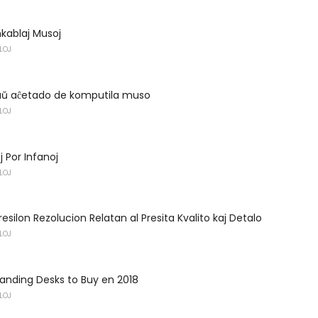
nkablaj Musoj
LOJ
taŭ aĉetado de komputila muso
LOJ
 Por Infanoj
LOJ
esilon Rezolucion Relatan al Presita Kvalito kaj Detalo
LOJ
tanding Desks to Buy en 2018
LOJ