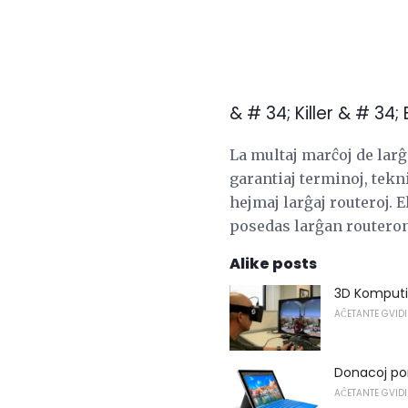
& # 34; Killer & # 3
La multaj marĉoj de larĝ
garantiaj terminoj, tekn
hejmaj larĝaj routeroj. 
posedas larĝan routeron.
Alike posts
3D Komputi
AĈETANTE GVIDI
Donacoj por
AĈETANTE GVIDI