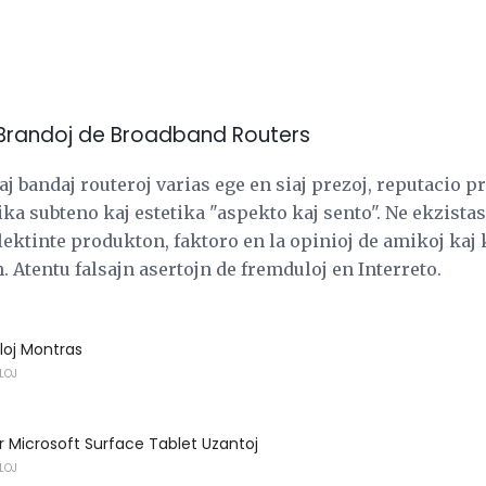
4; Brandoj de Broadband Routers
aj bandaj routeroj varias ege en siaj prezoj, reputacio pr
ika subteno kaj estetika "aspekto kaj sento". Ne ekzist
Elektinte produkton, faktoro en la opinioj de amikoj kaj
 Atentu falsajn asertojn de fremduloj en Interreto.
loj Montras
LOJ
 Microsoft Surface Tablet Uzantoj
LOJ