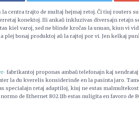
la centra trajto de multaj hejmaj retoj. Ĉi tiuj routers 
terretaj konektoj. Ili ankaŭ inkluzivas diversajn retajn 
ktas kiel varoj, sed ne blinde kroĉas la unuan, kiun vi vi
la plej bonaj produktoj aŭ la rajtoj por vi. Jen kelkaj pu
er-
fabrikantoj proponas ambaŭ telefonajn kaj sendrata
nter la du kverelis konsiderinde en la pasinta jaro. Tame
specialajn retaj adaptiloj, kiuj ne estas malmultekostaj
ormo de Ethernet 802.11b estas nuligita en favoro de 80