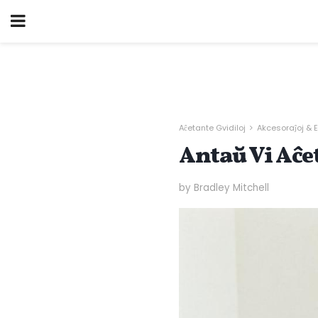
Aĉetante Gvidiloj
Akcesoraĵoj & E
Antaŭ Vi Aĉe
by Bradley Mitchell