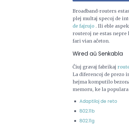
Broadband-routers estas 
plej multaj specoj de in
de fajrujo
. Ili eble aspe
routeroj ne estas nepre 
fari vian aĉeton.
Wired aŭ Senkabla
Ĉiuj gravaj fabrikaj
rout
La diferencoj de prezo i
hejma komputilo bezonas 
memoru, ke la populara n
Adaptiloj de reto
802.11b
802.11g