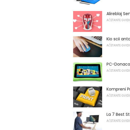
Alireblaj Se
AĈETANTE GVIDI
Kio scii an
AĈETANTE GVIDI
PC-Donacoj
AĈETANTE GVIDI
Kompreni Pr
AĈETANTE GVIDI
La 7 Best S
AĈETANTE GVIDI