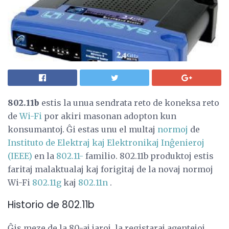
802.11b
estis la unua sendrata reto de koneksa reto
de
Wi-Fi
por akiri masonan adopton kun
konsumantoj. Ĝi estas unu el multaj
normoj
de
Instituto de Elektraj kaj Elektronikaj Inĝenieroj
(IEEE)
en la
802.11-
familio. 802.11b produktoj estis
faritaj malaktualaj kaj forigitaj de la novaj normoj
Wi-Fi
802.11g
kaj
802.11n
.
Historio de 802.11b
Ĝis meze de la 80-aj jaroj, la registaraj agentejoj