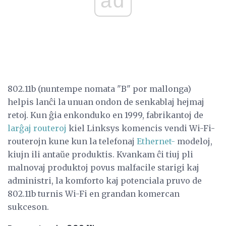
ad
802.11b (nuntempe nomata "B" por mallonga)
helpis lanĉi la unuan ondon de senkablaj hejmaj
retoj. Kun ĝia enkonduko en 1999, fabrikantoj de
larĝaj routeroj
kiel Linksys komencis vendi Wi-Fi-
routerojn kune kun la telefonaj
Ethernet-
modeloj,
kiujn ili antaŭe produktis. Kvankam ĉi tiuj pli
malnovaj produktoj povus malfacile starigi kaj
administri, la komforto kaj potenciala pruvo de
802.11b turnis Wi-Fi en grandan komercan
sukceson.