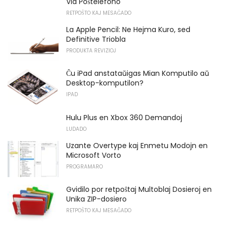
Via Poŝtelefono
RETPOŜTO KAJ MESAĜADO
La Apple Pencil: Ne Hejma Kuro, sed
Definitive Triobla
PRODUKTA REVIZIOJ
Ĉu iPad anstataŭigas Mian Komputilo aŭ
Desktop-komputilon?
IPAD
Hulu Plus en Xbox 360 Demandoj
LUDADO
Uzante Overtype kaj Enmetu Modojn en
Microsoft Vorto
PROGRAMARO
Gvidilo por retpoŝtaj Multoblaj Dosieroj en
Unika ZIP-dosiero
RETPOŜTO KAJ MESAĜADO