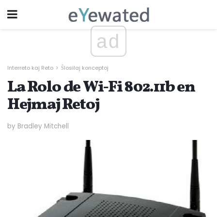
ad
Interreto kaj Reto
Ŝlosilaj konceptoj
La Rolo de Wi-Fi 802.11b en
Hejmaj Retoj
by Bradley Mitchell