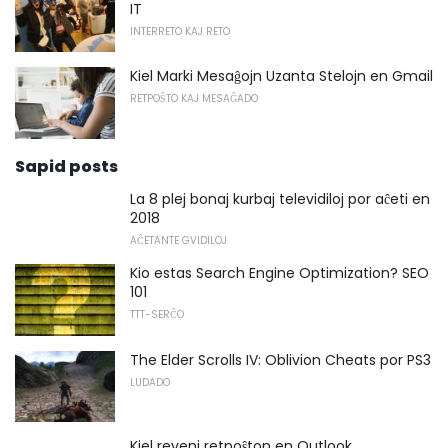
IT
INTERRETO KAJ RETO
Kiel Marki Mesaĝojn Uzanta Stelojn en Gmail
RETPOŜTO KAJ MESAĜADO
Sapid posts
La 8 plej bonaj kurbaj televidiloj por aĉeti en
2018
AĈETANTE GVIDILOJ
Kio estas Search Engine Optimization? SEO
101
TTT-SERĈO
The Elder Scrolls IV: Oblivion Cheats por PS3
LUDADO
Kiel reveni retpoŝton en Outlook