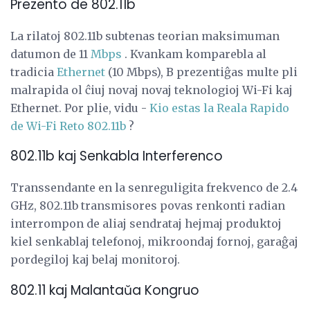
Prezento de 802.11b
La rilatoj 802.11b subtenas teorian maksimuman
datumon de 11
Mbps
. Kvankam komparebla al
tradicia
Ethernet
(10 Mbps), B prezentiĝas multe pli
malrapida ol ĉiuj novaj novaj teknologioj Wi-Fi kaj
Ethernet. Por plie, vidu -
Kio estas la Reala Rapido
de Wi-Fi Reto 802.11b
?
802.11b kaj Senkabla Interferenco
Transsendante en la senreguligita frekvenco de 2.4
GHz, 802.11b transmisores povas renkonti radian
interrompon de aliaj sendrataj hejmaj produktoj
kiel senkablaj telefonoj, mikroondaj fornoj, garaĝaj
pordegiloj kaj belaj monitoroj.
802.11 kaj Malantaŭa Kongruo