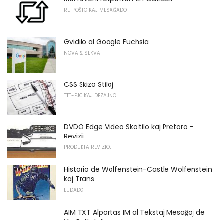
RETPOŜTO KAJ MESAĜADO
Gvidilo al Google Fuchsia
NOVA & SEKVA
CSS Skizo Stiloj
TTT-EJO KAJ DEZAJNO
DVDO Edge Video Skoltilo kaj Pretoro -
Revizii
PRODUKTA REVIZIOJ
Historio de Wolfenstein-Castle Wolfenstein
kaj Trans
LUDADO
AIM TXT Alportas IM al Tekstaj Mesaĝoj de