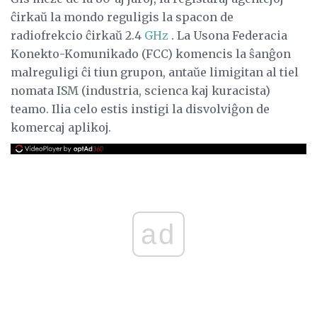
ĉirkaŭ la mondo reguligis la spacon de
radiofrekcio ĉirkaŭ 2.4
GHz
. La Usona Federacia
Konekto-Komunikado (FCC) komencis la ŝanĝon
malreguligi ĉi tiun grupon, antaŭe limigitan al tiel
nomata ISM (industria, scienca kaj kuracista)
teamo. Ilia celo estis instigi la disvolviĝon de
komercaj aplikoj.
ad