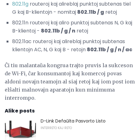
802.11g
routeroj kaj alireblaj punktoj subtenas tiel
G kaj B-klientojn - nomitaj
802.11b / g
retoj
802.11n routeroj kaj aliro punktoj subtenas N, G kaj
B-klientoj -
802.11b / g / n
retoj
802.11ac routeroj kaj alireblaj punktoj subtenas
klientojn AC, N, G kaj B - retojn
802.11b / g / n / ac
Ĉi tiu malantaŭa kongrua trajto pruvis la sukceson
de Wi-Fi, ĉar konsumantoj kaj komercoj povas
aldoni novajn teamojn al siaj retoj kaj iom post iom
elŝalti malnovajn aparatojn kun minimuma
interrompo.
Alike posts
D-Link Defaŭlta Pasvorto Listo
INTERRETO KAJ RETO