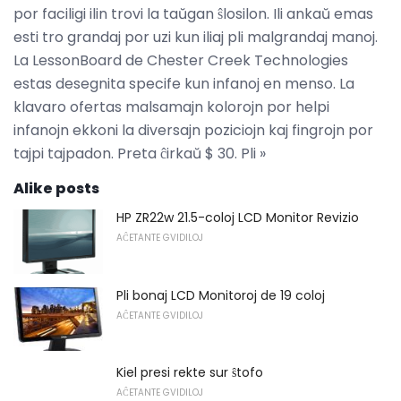
por faciligi ilin trovi la taŭgan ŝlosilon. Ili ankaŭ emas
esti tro grandaj por uzi kun iliaj pli malgrandaj manoj.
La LessonBoard de Chester Creek Technologies
estas desegnita specife kun infanoj en menso. La
klavaro ofertas malsamajn kolorojn por helpi
infanojn ekkoni la diversajn poziciojn kaj fingrojn por
tajpi tajpadon. Preta ĉirkaŭ $ 30. Pli »
Alike posts
HP ZR22w 21.5-coloj LCD Monitor Revizio
AĈETANTE GVIDILOJ
Pli bonaj LCD Monitoroj de 19 coloj
AĈETANTE GVIDILOJ
Kiel presi rekte sur ŝtofo
AĈETANTE GVIDILOJ