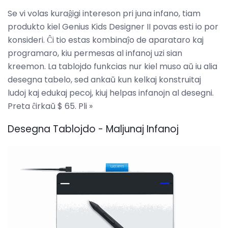
Se vi volas kuraĝigi intereson pri juna infano, tiam
produkto kiel Genius Kids Designer II povas esti io por
konsideri. Ĉi tio estas kombinaĵo de aparataro kaj
programaro, kiu permesas al infanoj uzi sian
kreemon. La tablojdo funkcias nur kiel muso aŭ iu alia
desegna tabelo, sed ankaŭ kun kelkaj konstruitaj
ludoj kaj edukaj pecoj, kiuj helpas infanojn al desegni.
Preta ĉirkaŭ $ 65. Pli »
Desegna Tablojdo - Maljunaj Infanoj