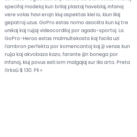
specifaj modeloj kun brilaj plastaj haveblaj, infanoj
vere volas havi erojn kiuj aspektas kiel io, kiun iliaj
gepatroj uzus. GoPro estas nomo asociita kun iuj tre
unikaj kaj ruĝaj videocordiloj por agado-sportoj. La
GoPro-Heroo estas malmultekosta kaj facila uzi
ĉambron perfekta por komencantoj kaj ĝi venas kun
ruĝa kaj akvobaza kazo, farante ĝin bonega por
infanoj, kiuj povus esti iom malgajaj sur ilia arto. Preta
ĉirkaŭ $ 130. Pli »