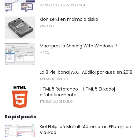
PROGRAMARO & PROGRAMOJ
Kion serĉi en malmola disko
VINDOZO
Mac-presilo Sharing With Windows 7
MACOJ
La 8 Plej bonaj AKG-Aŭdiloj por aĉeti en 2018
AĈETANTE GVIDILOJ
HTML 5 Referenco - HTML 5 Etikedoj
alfabéticamente
TTT-EJO KAJ DEZAJNO
Sapid posts
Kiel Ebligi aŭ Malŝalti Aŭtomatan Elŝutojn en
Via iPad