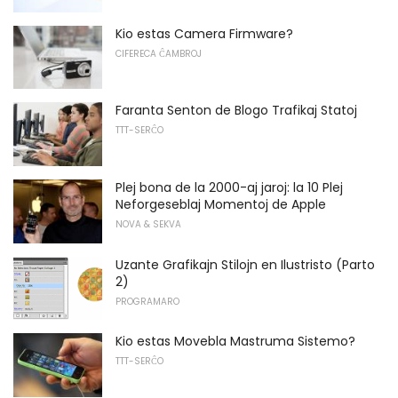
Kio estas Camera Firmware?
CIFERECA ĈAMBROJ
Faranta Senton de Blogo Trafikaj Statoj
TTT-SERĈO
Plej bona de la 2000-aj jaroj: la 10 Plej
Neforgeseblaj Momentoj de Apple
NOVA & SEKVA
Uzante Grafikajn Stilojn en Ilustristo (Parto
2)
PROGRAMARO
Kio estas Movebla Mastruma Sistemo?
TTT-SERĈO