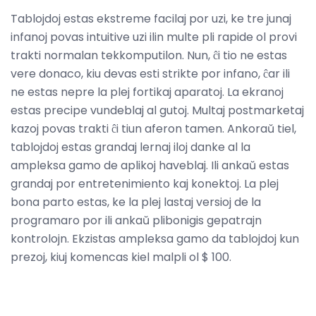
Tablojdoj estas ekstreme facilaj por uzi, ke tre junaj
infanoj povas intuitive uzi ilin multe pli rapide ol provi
trakti normalan tekkomputilon. Nun, ĉi tio ne estas
vere donaco, kiu devas esti strikte por infano, ĉar ili
ne estas nepre la plej fortikaj aparatoj. La ekranoj
estas precipe vundeblaj al gutoj. Multaj postmarketaj
kazoj povas trakti ĉi tiun aferon tamen. Ankoraŭ tiel,
tablojdoj estas grandaj lernaj iloj danke al la
ampleksa gamo de aplikoj haveblaj. Ili ankaŭ estas
grandaj por entretenimiento kaj konektoj. La plej
bona parto estas, ke la plej lastaj versioj de la
programaro por ili ankaŭ plibonigis gepatrajn
kontrolojn. Ekzistas ampleksa gamo da tablojdoj kun
prezoj, kiuj komencas kiel malpli ol $ 100.