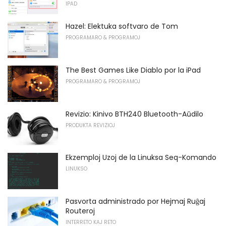
IPAD
Hazel: Elektuka softvaro de Tom
PROGRAMARO & PROGRAMOJ
The Best Games Like Diablo por la iPad
PROGRAMARO & PROGRAMOJ
Revizio: Kinivo BTH240 Bluetooth-Aŭdilo
PRODUKTA REVIZIOJ
Ekzemploj Uzoj de la Linuksa Seq-Komando
LINUKSO
Pasvorta administrado por Hejmaj Ruĝaj
Routeroj
INTERRETO KAJ RETO