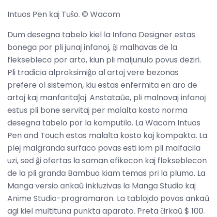
Intuos Pen kaj Tuŝo. © Wacom
Dum desegna tabelo kiel la Infana Designer estas
bonega por pli junaj infanoj, ĝi malhavas de la
fleksebleco por arto, kiun pli maljunulo povus deziri.
Pli tradicia alproksimiĝo al artoj vere bezonas
prefere ol sistemon, kiu estas enfermita en aro de
artoj kaj manfaritaĵoj. Anstataŭe, pli malnovaj infanoj
estus pli bone servitaj per malalta kosto norma
desegna tabelo por la komputilo. La Wacom Intuos
Pen and Touch estas malalta kosto kaj kompakta. La
plej malgranda surfaco povas esti iom pli malfacila
uzi, sed ĝi ofertas la saman efikecon kaj flekseblecon
de la pli granda Bambuo kiam temas pri la plumo. La
Manga versio ankaŭ inkluzivas la Manga Studio kaj
Anime Studio-programaron. La tablojdo povas ankaŭ
agi kiel multituna punkta aparato. Preta ĉirkaŭ $ 100.