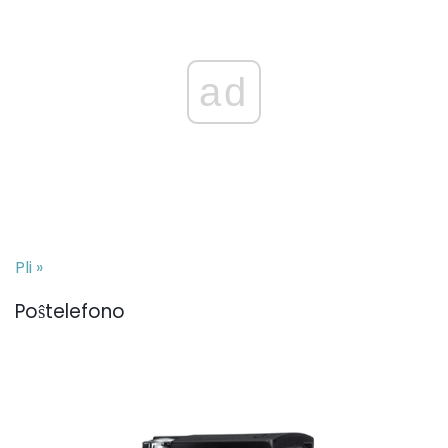
ad
Pli »
Poŝtelefono