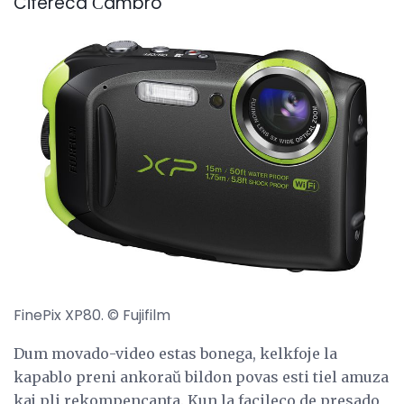
Cifereca Ĉambro
FinePix XP80. © Fujifilm
Dum movado-video estas bonega, kelkfoje la
kapablo preni ankoraŭ bildon povas esti tiel amuza
kaj pli rekompencanta. Kun la facileco de presado