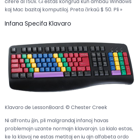
cifere al 150x. Ĝi estas kongrua kun ambaŭ Windows
kaj Mac bazitaj komputiloj. Preta ĉirkaŭ $ 50. Pli »
Infana Specifa Klavaro
Klavaro de LessonBoard. © Chester Creek
Ni alfrontu ĝin, pli malgrandaj infanoj havas
problemojn uzante normajn klavarojn. La kialo estas,
ke la klavoj ne estas metitaj en iu ajn alfabeta ordo