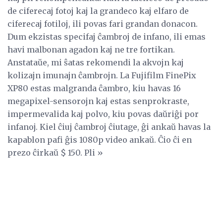
de ciferecaj fotoj kaj la grandeco kaj elfaro de
ciferecaj fotiloj, ili povas fari grandan donacon.
Dum ekzistas specifaj ĉambroj de infano, ili emas
havi malbonan agadon kaj ne tre fortikan.
Anstataŭe, mi ŝatas rekomendi la akvojn kaj
kolizajn imunajn ĉambrojn. La Fujifilm FinePix
XP80 estas malgranda ĉambro, kiu havas 16
megapixel-sensorojn kaj estas senprokraste,
impermevalida kaj polvo, kiu povas daŭriĝi por
infanoj. Kiel ĉiuj ĉambroj ĉiutage, ĝi ankaŭ havas la
kapablon pafi ĝis 1080p video ankaŭ. Ĉio ĉi en
prezo ĉirkaŭ $ 150. Pli »