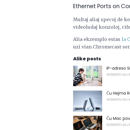
Ethernet Ports on Co
Multaj aliaj specoj de k
videoludaj konzoloj, cife
Alia ekzemplo estas
la 
uzi vian Chromecast sen
Alike posts
IP-adreso S
INTERRETO KAJ 
Ĉu Hejma Re
INTERRETO KAJ 
Ĉu Mac pova
INTERRETO KAJ 