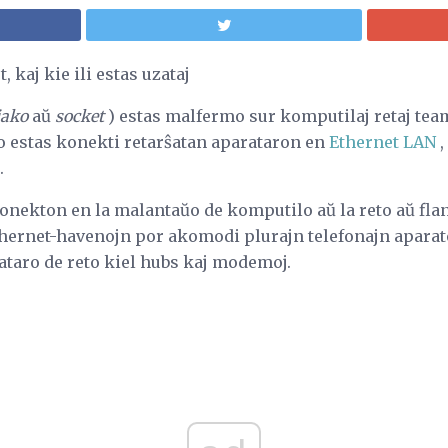
, kaj kie ili estas uzataj
jako
aŭ
socket
) estas malfermo sur komputilaj retaj tea
elo estas konekti retarŝatan aparataron en
Ethernet LAN
,
.
konekton en la malantaŭo de komputilo aŭ la reto aŭ fla
hernet-havenojn por akomodi plurajn telefonajn aparato
rataro de reto kiel hubs kaj modemoj.