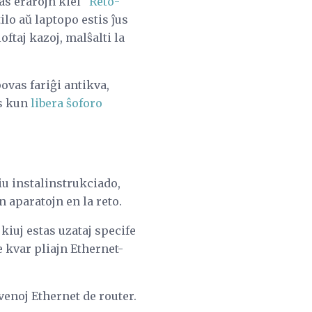
tas erarojn kiel
"Reto-
lo aŭ laptopo estis ĵus
ftaj kazoj, malŝalti la
povas fariĝi antikva,
s kun
libera ŝoforo
iu instalinstrukciado,
n aparatojn en la reto.
 kiuj estas uzataj specife
 kvar pliajn Ethernet-
venoj Ethernet de router.