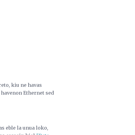
eto, kiu ne havas
s havenon Ethernet sed
s eble la unua loko,