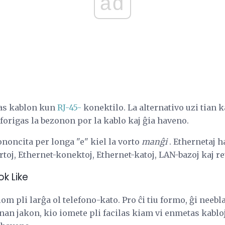
ad
as kablon kun
RJ-45-
konektilo. La alternativo uzi tian 
 forigas la bezonon por la kablo kaj ĝia haveno.
noncita per longa "e" kiel la vorto
manĝi
. Ethernetaj h
rtoj, Ethernet-konektoj, Ethernet-katoj, LAN-bazoj kaj ret
ok Like
om pli larĝa ol telefono-kato. Pro ĉi tiu formo, ĝi neebl
nan jakon, kio iomete pli facilas kiam vi enmetas kablo