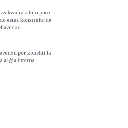
stas kvadrata kun paro
ablo estas konstruita de
t-havenon.
havenon por konekti la
a al ĝia interna