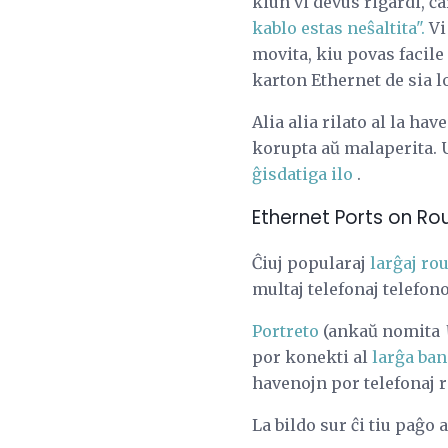
kiun vi devus rigardi, ĉa
kablo estas neŝaltita".
Vi
movita, kiu povas facile 
karton Ethernet de sia l
Alia alia rilato al la ha
korupta aŭ malaperita. U
ĝisdatiga ilo
.
Ethernet Ports on Ro
Ĉiuj popularaj
larĝaj rou
multaj telefonaj telefono
Portreto
(ankaŭ nomita
por konekti al
larĝa ba
havenojn por telefonaj ri
La bildo sur ĉi tiu paĝo