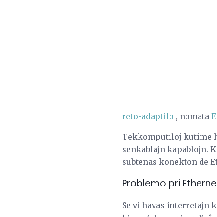
reto-adaptilo
, nomata
E
Tekkomputiloj kutime ha
senkablajn kapablojn. K
subtenas konekton de E
Problemo pri Ethernet
Se vi havas interretajn 