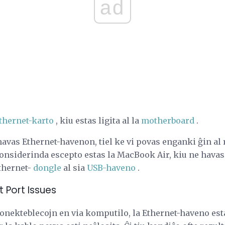
ad
thernet-karto
, kiu estas ligita al la
motherboard
.
vas Ethernet-havenon, tiel ke vi povas enganki ĝin al r
onsiderinda escepto estas la MacBook Air, kiu ne hava
thernet-
dongle
al sia
USB-haveno
.
 Port Issues
konekteblecojn en via komputilo, la Ethernet-haveno esta