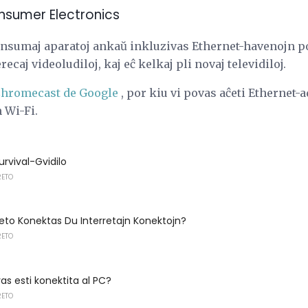
nsumer Electronics
onsumaj aparatoj ankaŭ inkluzivas Ethernet-havenojn po
recaj videoludiloj, kaj eĉ kelkaj pli novaj televidiloj.
Chromecast de Google
, por kiu vi povas aĉeti Ethernet-
 Wi-Fi.
urvival-Gvidilo
RETO
to Konektas Du Interretajn Konektojn?
RETO
s esti konektita al PC?
RETO