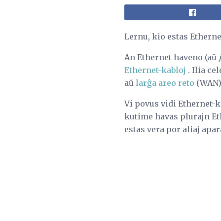
Lernu, kio estas Ethernet
An
Ethernet haveno (aŭ
Ethernet-kabloj
. Ilia c
aŭ
larĝa areo reto
(WAN)
Vi povus vidi Ethernet-
kutime havas plurajn Et
estas vera por aliaj apa