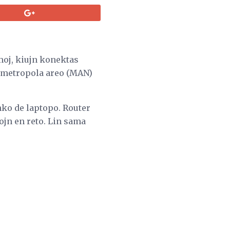
moj, kiujn konektas
 metropola areo (MAN)
nko de laptopo. Router
jn en reto. Lin sama