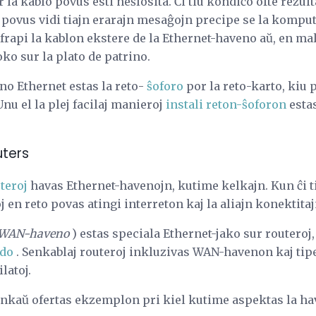
r la kablo povus esti neŝlosita. Ĉi tiu kondiĉo ofte rezul
 povus vidi tiajn erarajn mesaĝojn precipe se la komputi
frapi la kablon ekstere de la Ethernet-haveno aŭ, en malo
oko sur la plato de patrino.
veno Ethernet estas la reto-
ŝoforo
por la reto-karto, kiu 
nu el la plej facilaj manieroj
instali reton-ŝoforon
esta
uters
teroj
havas Ethernet-havenojn, kutime kelkajn. Kun ĉi t
j en reto povas atingi interreton kaj la aliajn konektitaj
WAN-haveno
) estas speciala Ethernet-jako sur routeroj,
ndo
. Senkablaj routeroj inkluzivas WAN-havenon kaj tipe
latoj.
 ankaŭ ofertas ekzemplon pri kiel kutime aspektas la ha