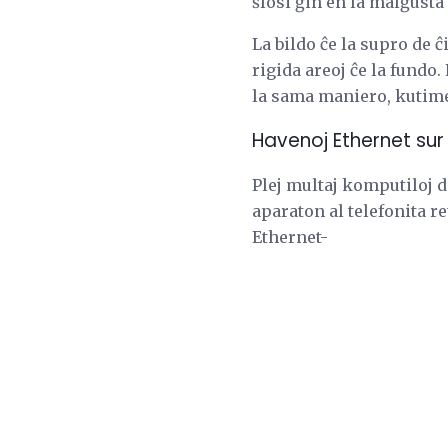
ŝlosi ĝin en la malĝusta
La bildo ĉe la supro de 
rigida areoj ĉe la fundo.
la sama maniero, kutime
Havenoj Ethernet sur
Plej multaj komputiloj 
aparaton al telefonita r
Ethernet-