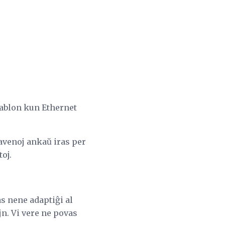
kablon kun Ethernet
avenoj ankaŭ iras per
oj.
as nene adaptiĝi al
jn. Vi vere ne povas