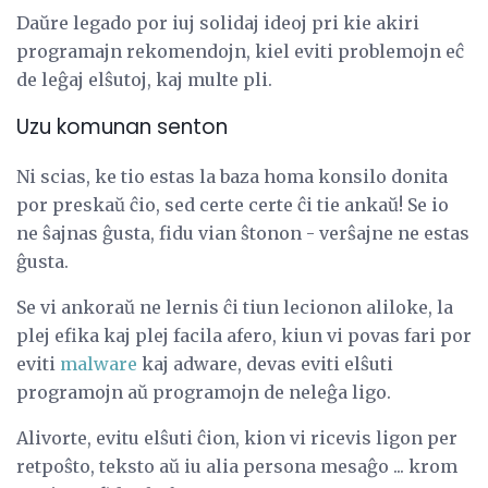
Daŭre legado por iuj solidaj ideoj pri kie akiri
programajn rekomendojn, kiel eviti problemojn eĉ
de leĝaj elŝutoj, kaj multe pli.
Uzu komunan senton
Ni scias, ke tio estas la baza homa konsilo donita
por preskaŭ ĉio, sed certe certe ĉi tie ankaŭ! Se io
ne ŝajnas ĝusta, fidu vian ŝtonon - verŝajne ne estas
ĝusta.
Se vi ankoraŭ ne lernis ĉi tiun lecionon aliloke, la
plej efika kaj plej facila afero, kiun vi povas fari por
eviti
malware
kaj adware, devas eviti elŝuti
programojn aŭ programojn de neleĝa ligo.
Alivorte, evitu elŝuti ĉion, kion vi ricevis ligon per
retpoŝto, teksto aŭ iu alia persona mesaĝo ... krom