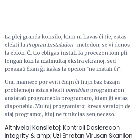
La plej granda konsilo, kiun ni havas ĉi tie, estas
elekti la
Propran Instaladon-
metodon, se vi donos
la eblon. Ĉi tio ebligas instali la procezon iom pli
longan kun la malmultaj ekstra ekranoj, sed
preskaŭ ĉiam ĝi kaŝas la opcion "ne instali ĉi".
Unu maniero por eviti ĉiujn ĉi tiujn baz-bazajn
problemojn estas elekti
porteblan
programaron
anstataŭ programebla programaro, kiam ĝi estas
disponebla. Multaj programistoj kreas versiojn de
siaj programoj, kiuj ne funkcias sen neceso.
Altnivelaj Konsiletoj: Kontroli Dosierecon
Integrity & amp; Uzi Enretan Virusan Skanilon