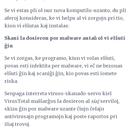
Se vi estas pli ol nur nova komputilo-uzanto, du pli
aferoj konsideras, ke vi helpu al vi zorgojn pri tio,
kion vi elŝutas kaj instalas:
Skani la dosieron por malware antaŭ ol vi elŝuti
ĝin
Se vi zorgas, ke programo, kiun vi volas elŝuti,
povas esti infektita per malware, vi eĉ ne bezonas
elŝuti ĝin kaj scaniĝi ĝin, kio povas esti iomete
riska.
Senpaga interreta viruso-skanado-servo kiel
VirusTotal malŝarĝos la dosieron al
siaj
serviloj,
skizu ĝin por malware uzante ĉiujn ĉefajn
antivirusajn programojn kaj poste raportos pri
iliaj trovoj.