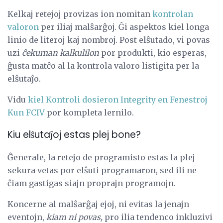
Kelkaj retejoj provizas ion nomitan
kontrolan
valoron
per iliaj malŝarĝoj. Ĝi aspektos kiel longa
linio de literoj kaj nombroj. Post elŝutado, vi povas
uzi
ĉekuman kalkulilon
por produkti, kio esperas,
ĝusta matĉo al la kontrola valoro listigita per la
elŝutaĵo.
Vidu
kiel Kontroli dosieron Integrity en Fenestroj
Kun FCIV
por kompleta lernilo.
Kiu elŝutaĵoj estas plej bone?
Ĝenerale, la retejo de programisto estas la plej
sekura vetas por elŝuti programaron, sed ili ne
ĉiam gastigas siajn proprajn programojn.
Koncerne al malŝarĝaj ejoj, ni evitas la jenajn
eventojn,
kiam ni povas,
pro ilia tendenco inkluzivi