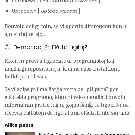
Betanews [
fileforum.betanews.com
]
Uptodown [
uptodown.com
]
Bonvolu sciigi min, se vi spertis diferencon kun iu
ajn el tiuj retejoj.
Ĉu Demandoj Pri Elŝuta Ligiloj?
Kiom ni provas ligi rekte al programistoj kaj
malŝarĝi repositoriojn, kiuj ne uzas instalilojn,
kelkfoje ni devas.
Se vi scias pri malŝarĝa fonto de "pli pura" por
elŝutebla programo, kiun ni rekomendis, bonvolu
informi nin pri tio kaj ni ĝojus ŝanĝi la ligon. Ni ne
ricevas batbatojn de ligo al unu elŝuta fonto sur alia.
Alike posts
Kiel Fari Dosierujojn kaj Grupojn Programojn