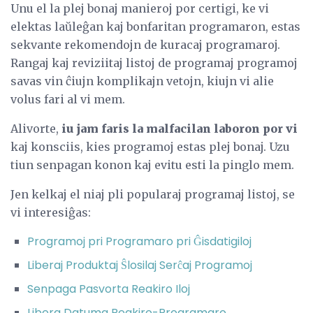
Unu el la plej bonaj manieroj por certigi, ke vi
elektas laŭleĝan kaj bonfaritan programaron, estas
sekvante rekomendojn de kuracaj programaroj.
Rangaj kaj reviziitaj listoj de programaj programoj
savas vin ĉiujn komplikajn vetojn, kiujn vi alie
volus fari al vi mem.
Alivorte,
iu jam faris la malfacilan laboron por vi
kaj konsciis, kies programoj estas plej bonaj. Uzu
tiun senpagan konon kaj evitu esti la pinglo mem.
Jen kelkaj el niaj pli popularaj programaj listoj, se
vi interesiĝas:
Programoj pri Programaro pri Ĝisdatigiloj
Liberaj Produktaj Ŝlosilaj Serĉaj Programoj
Senpaga Pasvorta Reakiro Iloj
Libera Datuma Reakiro-Programaro