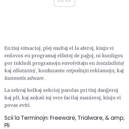
En tiuj situacioj, plej multaj el la aferoj, kiujn vi
enŝovos en programaj elŝutoj de paĝoj, ni kunligos
por inkludi programojn envolvitajn en
instaladistoj
kaj
elŝutantoj
, konfuzante
retpoŝtajn
reklamojn, kaj
kunmetis adware
.
La sekvaj kelkaj sekcioj parolas pri tiuj danĝeroj
kaj pli, kaj ankaŭ iuj vere facilaj manieroj, kiujn vi
povas eviti.
Scii la Terminojn: Freeware, Trialware, & amp;
Pli