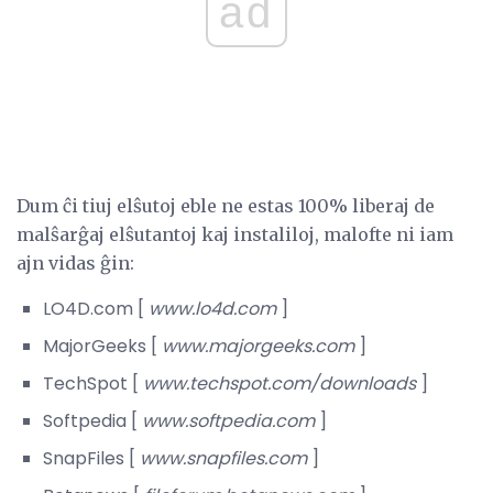
ad
Dum ĉi tiuj elŝutoj eble ne estas 100% liberaj de
malŝarĝaj elŝutantoj kaj instaliloj, malofte ni iam
ajn vidas ĝin:
LO4D.com [
www.lo4d.com
]
MajorGeeks [
www.majorgeeks.com
]
TechSpot [
www.techspot.com/downloads
]
Softpedia [
www.softpedia.com
]
SnapFiles [
www.snapfiles.com
]