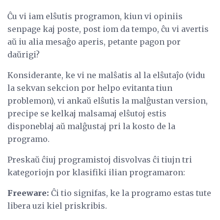
Ĉu vi iam elŝutis programon, kiun vi opiniis
senpage kaj poste, post iom da tempo, ĉu vi avertis
aŭ iu alia mesaĝo aperis, petante pagon por
daŭrigi?
Konsiderante, ke vi ne malŝatis al la elŝutaĵo (vidu
la sekvan sekcion por helpo evitanta tiun
problemon), vi ankaŭ elŝutis la malĝustan version,
precipe se kelkaj malsamaj elŝutoj estis
disponeblaj aŭ malĝustaj pri la kosto de la
programo.
Preskaŭ ĉiuj programistoj disvolvas ĉi tiujn tri
kategoriojn por klasifiki ilian programaron:
Freeware:
Ĉi tio signifas, ke la programo estas tute
libera uzi kiel priskribis.