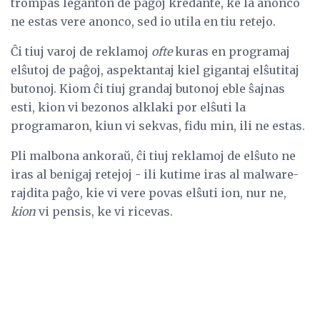
trompas leganton de paĝoj kredante, ke la anonco
ne estas vere anonco, sed io utila en tiu retejo.
Ĉi tiuj varoj de reklamoj
ofte
kuras en programaj
elŝutoj de paĝoj, aspektantaj kiel gigantaj elŝutitaj
butonoj. Kiom ĉi tiuj grandaj butonoj eble ŝajnas
esti, kion vi bezonos alklaki por elŝuti la
programaron, kiun vi sekvas, fidu min, ili ne estas.
Pli malbona ankoraŭ, ĉi tiuj reklamoj de elŝuto ne
iras al benigaj retejoj - ili kutime iras al malware-
rajdita paĝo, kie vi vere povas elŝuti ion, nur ne,
kion
vi pensis, ke vi ricevas.