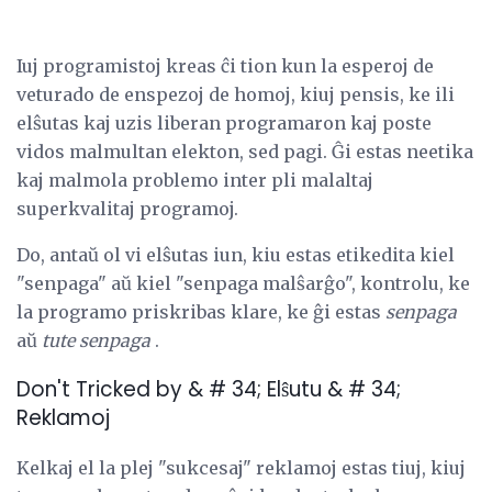
Iuj programistoj kreas ĉi tion kun la esperoj de
veturado de enspezoj de homoj, kiuj pensis, ke ili
elŝutas kaj uzis liberan programaron kaj poste
vidos malmultan elekton, sed pagi. Ĝi estas neetika
kaj malmola problemo inter pli malaltaj
superkvalitaj programoj.
Do, antaŭ ol vi elŝutas iun, kiu estas etikedita kiel
"senpaga" aŭ kiel "senpaga malŝarĝo", kontrolu, ke
la programo priskribas klare, ke ĝi estas
senpaga
aŭ
tute senpaga
.
Don't Tricked by & # 34; Elŝutu & # 34;
Reklamoj
Kelkaj el la plej "sukcesaj" reklamoj estas tiuj, kiuj