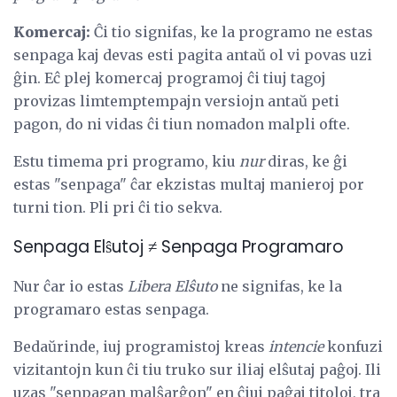
Komercaj:
Ĉi tio signifas, ke la programo ne estas
senpaga kaj devas esti pagita antaŭ ol vi povas uzi
ĝin. Eĉ plej komercaj programoj ĉi tiuj tagoj
provizas limtemptempajn versiojn antaŭ peti
pagon, do ni vidas ĉi tiun nomadon malpli ofte.
Estu timema pri programo, kiu
nur
diras, ke ĝi
estas "senpaga" ĉar ekzistas multaj manieroj por
turni tion. Pli pri ĉi tio sekva.
Senpaga Elŝutoj ≠ Senpaga Programaro
Nur ĉar io estas
Libera Elŝuto
ne signifas, ke la
programaro estas senpaga.
Bedaŭrinde, iuj programistoj kreas
intencie
konfuzi
vizitantojn kun ĉi tiu truko sur iliaj elŝutaj paĝoj. Ili
uzas "senpagan malŝarĝon" en ĉiuj paĝaj titoloj, tra