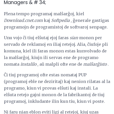
Managers & # 34;
Plena tempo programaj malŝarĝoj, kiel
Download.cnet.com
kaj
Softpedia
, ĝenerale gastigas
programojn de programistoj de softvaroj senpage.
Unu vojo ĉi tiuj elŝutaj ejoj faras
sian
monon per
servado de reklamoj en iliaj retejoj. Alia, ĉiufoje pli
komuna, kiel ili faras monon estas kunvolvado de
la malŝarĝoj, kiujn ili servas ene de programo
nomata
instalilo
, aŭ malpli ofte ene de
malŝarĝisto
.
Ĉi tiuj programoj ofte estas nomataj PUP
(programoj eble ne deziritaj) kaj nenion rilatas al la
programo, kiun vi provas elŝuti kaj instali. La
elŝuta retejo gajni monon de la fabrikantoj de tiuj
programoj, inkludante ilin kun tiu, kiun vi poste.
Ni faru nian eblon eviti ligi al retejoj, kiuj uzas