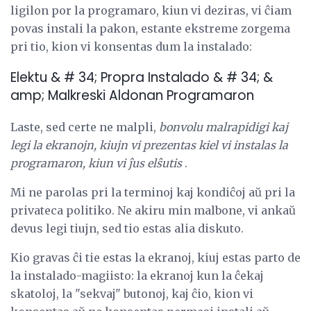
ligilon por la programaro, kiun vi deziras, vi ĉiam
povas instali la pakon, estante ekstreme zorgema
pri tio, kion vi konsentas dum la instalado:
Elektu & # 34; Propra Instalado & # 34; &
amp; Malkreski Aldonan Programaron
Laste, sed certe ne malpli,
bonvolu malrapidigi kaj
legi la ekranojn, kiujn vi prezentas kiel vi instalas la
programaron, kiun vi ĵus elŝutis
.
Mi ne parolas pri la terminoj kaj kondiĉoj aŭ pri la
privateca politiko. Ne akiru min malbone, vi ankaŭ
devus legi tiujn, sed tio estas alia diskuto.
Kio gravas ĉi tie estas la ekranoj, kiuj estas parto de
la instalado-magiisto: la ekranoj kun la ĉekaj
skatoloj, la "sekvaj" butonoj, kaj ĉio, kion vi