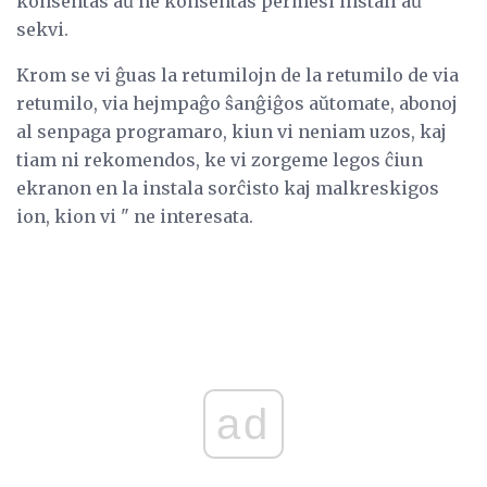
konsentas aŭ ne konsentas permesi instali aŭ
sekvi.
Krom se vi ĝuas la retumilojn de la retumilo de via
retumilo, via hejmpaĝo ŝanĝiĝos aŭtomate, abonoj
al senpaga programaro, kiun vi neniam uzos, kaj
tiam ni rekomendos, ke vi zorgeme legos ĉiun
ekranon en la instala sorĉisto kaj malkreskigos
ion, kion vi " ne interesata.
ad