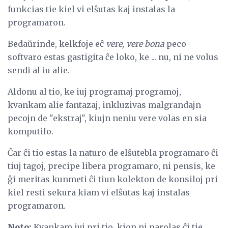
funkcias tie kiel vi elŝutas kaj instalas la
programaron.
Bedaŭrinde, kelkfoje eĉ
vere, vere bona
peco-
softvaro estas gastigita ĉe loko, ke ... nu, ni ne volus
sendi al iu alie.
Aldonu al tio, ke iuj programaj programoj,
kvankam alie fantazaj, inkluzivas malgrandajn
pecojn de "ekstraj", kiujn neniu vere volas en sia
komputilo.
Ĉar ĉi tio estas la naturo de elŝutebla programaro ĉi
tiuj tagoj, precipe libera programaro, ni pensis, ke
ĝi meritas kunmeti ĉi tiun kolekton de konsiloj pri
kiel resti sekura kiam vi elŝutas kaj instalas
programaron.
Noto:
Kvankam iuj pri tio, kion ni parolas ĉi tie,