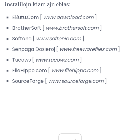
instalilojn kiam ajn eblas:
Elŝutu.Com [
www.download.com
]
BrotherSoft [
www.brothersoft.com
]
Softona [
www.softonic.com
]
Senpaga Dosieroj [
www.freewarefiles.com
]
Tucows [
www.tucows.com
]
FileHippo.com [
www.filehippo.com
]
SourceForge [
www.sourceforge.com
]