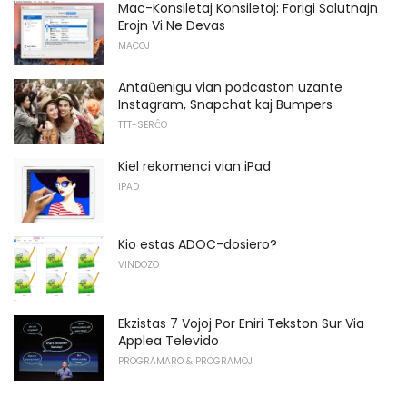
Mac-Konsiletaj Konsiletoj: Forigi Salutnajn
Erojn Vi Ne Devas
MACOJ
Antaŭenigu vian podcaston uzante
Instagram, Snapchat kaj Bumpers
TTT-SERĈO
Kiel rekomenci vian iPad
IPAD
Kio estas ADOC-dosiero?
VINDOZO
Ekzistas 7 Vojoj Por Eniri Tekston Sur Via
Applea Televido
PROGRAMARO & PROGRAMOJ