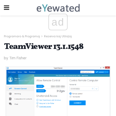
ad
Programaro & Programoj
Rezerva kaj Utilaĵoj
TeamViewer 13.1.1548
by Tim Fisher