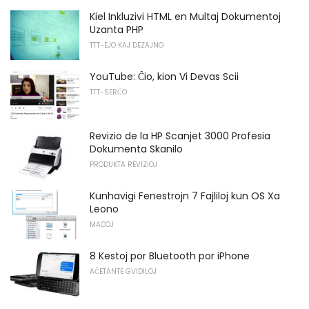
Kiel Inkluzivi HTML en Multaj Dokumentoj
Uzanta PHP
TTT-EJO KAJ DEZAJNO
YouTube: Ĉio, kion Vi Devas Scii
TTT-SERĈO
Revizio de la HP Scanjet 3000 Profesia
Dokumenta Skanilo
PRODUKTA REVIZIOJ
Kunhavigi Fenestrojn 7 Fajliloj kun OS Xa
Leono
MACOJ
8 Kestoj por Bluetooth por iPhone
AĈETANTE GVIDILOJ