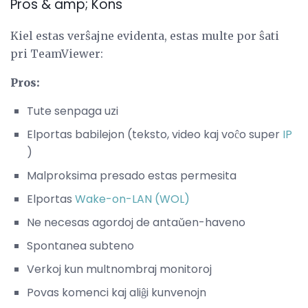
Pros & amp; Kons
Kiel estas verŝajne evidenta, estas multe por ŝati
pri TeamViewer:
Pros:
Tute senpaga uzi
Elportas babilejon (teksto, video kaj voĉo super
IP
)
Malproksima presado estas permesita
Elportas
Wake-on-LAN (WOL)
Ne necesas agordoj de antaŭen-haveno
Spontanea subteno
Verkoj kun multnombraj monitoroj
Povas komenci kaj aliĝi kunvenojn