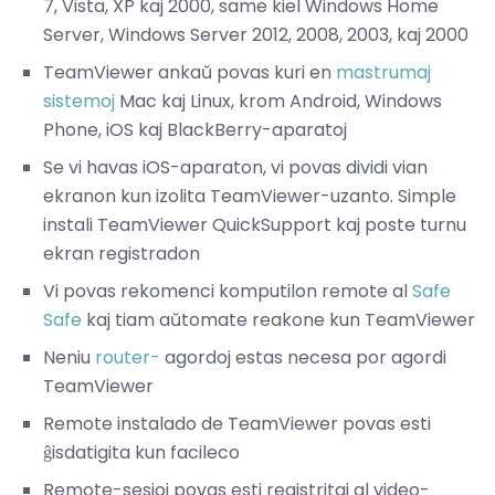
7, Vista, XP kaj 2000, same kiel Windows Home
Server, Windows Server 2012, 2008, 2003, kaj 2000
TeamViewer ankaŭ povas kuri en
mastrumaj
sistemoj
Mac kaj Linux, krom Android, Windows
Phone, iOS kaj BlackBerry-aparatoj
Se vi havas iOS-aparaton, vi povas dividi vian
ekranon kun izolita TeamViewer-uzanto. Simple
instali TeamViewer QuickSupport kaj poste turnu
ekran registradon
Vi povas rekomenci komputilon remote al
Safe
Safe
kaj tiam aŭtomate reakone kun TeamViewer
Neniu
router-
agordoj estas necesa por agordi
TeamViewer
Remote instalado de TeamViewer povas esti
ĝisdatigita kun facileco
Remote-sesioj povas esti registritaj al video-