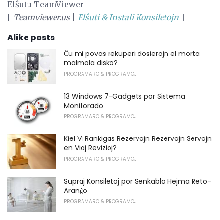
Elŝutu TeamViewer
[
Teamviewer.us
|
Elŝuti & Instali Konsiletojn
]
Alike posts
Ĉu mi povas rekuperi dosierojn el morta
malmola disko?
PROGRAMARO & PROGRAMOJ
13 Windows 7-Gadgets por Sistema
Monitorado
PROGRAMARO & PROGRAMOJ
Kiel Vi Rankigas Rezervajn Rezervajn Servojn
en Viaj Revizioj?
PROGRAMARO & PROGRAMOJ
Supraj Konsiletoj por Senkabla Hejma Reto-
Aranĝo
PROGRAMARO & PROGRAMOJ