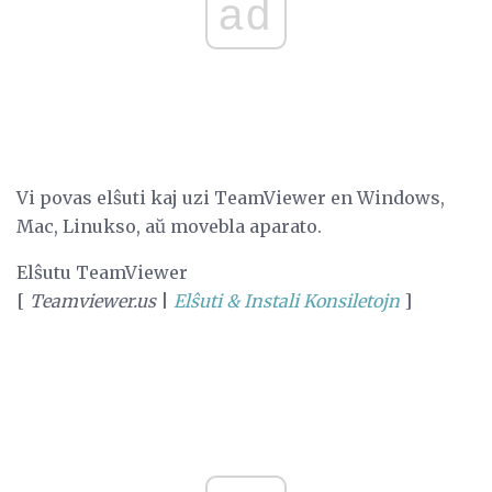
ad
Vi povas elŝuti kaj uzi TeamViewer en Windows,
Mac, Linukso, aŭ movebla aparato.
Elŝutu TeamViewer
[
Teamviewer.us
|
Elŝuti & Instali Konsiletojn
]