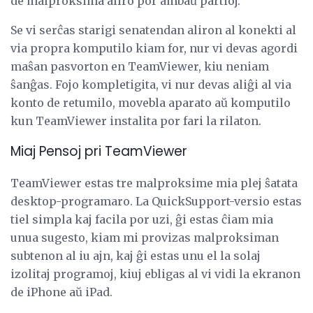
de malproksima aliro por ambaŭ partioj.
Se vi serĉas starigi senatendan aliron al konekti al
via propra komputilo kiam for, nur vi devas agordi
maŝan pasvorton en TeamViewer, kiu neniam
ŝanĝas. Fojo kompletigita, vi nur devas aliĝi al via
konto de retumilo, movebla aparato aŭ komputilo
kun TeamViewer instalita por fari la rilaton.
Miaj Pensoj pri TeamViewer
TeamViewer estas tre malproksime mia plej ŝatata
desktop-programaro. La QuickSupport-versio estas
tiel simpla kaj facila por uzi, ĝi estas ĉiam mia
unua sugesto, kiam mi provizas malproksiman
subtenon al iu ajn, kaj ĝi estas unu el la solaj
izolitaj programoj, kiuj ebligas al vi vidi la ekranon
de iPhone aŭ iPad.