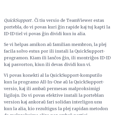
QuickSupport
. Ĉi tiu versio de TeamViewer estas
portebla, do vi povas kuri ĝin rapide kaj tuj kapti la
ID-ID tiel vi povas ĝin dividi kun iu alia.
Se vi helpas amikon aŭ familian membron, la plej
facila solvo estus por ili instali la QuickSupport-
programon. Kiam ili lanĉos ĝin, ili montriĝos ID-ID
kaj pasvorton, kiun ili devas dividi kun vi.
Vi povas konekti al la QuickSupport-komputilo
kun la programo All-In-One aŭ la QuickSupport-
versio, kaj ili ambaŭ permesas malproksimigi
ligilojn. Do vi povas efektive instali la porteblan
version kaj ankoraŭ fari solidan interligon unu
kun la alia, kio rezultigus la plej rapidan metodon