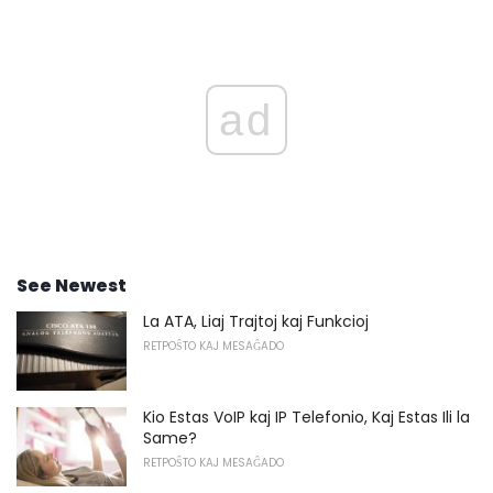
ad
See Newest
La ATA, Liaj Trajtoj kaj Funkcioj
RETPOŜTO KAJ MESAĜADO
Kio Estas VoIP kaj IP Telefonio, Kaj Estas Ili la
Same?
RETPOŜTO KAJ MESAĜADO