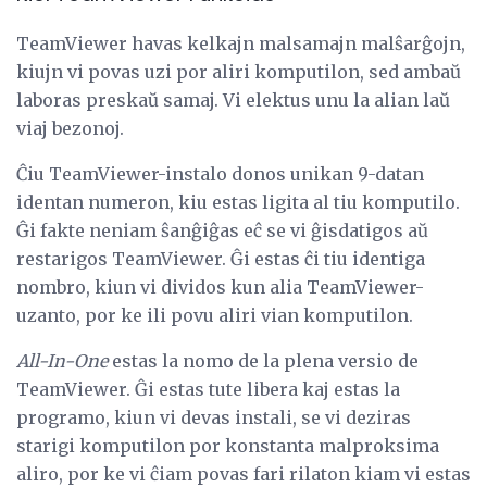
TeamViewer havas kelkajn malsamajn malŝarĝojn,
kiujn vi povas uzi por aliri komputilon, sed ambaŭ
laboras preskaŭ samaj. Vi elektus unu la alian laŭ
viaj bezonoj.
Ĉiu TeamViewer-instalo donos unikan 9-datan
identan numeron, kiu estas ligita al tiu komputilo.
Ĝi fakte neniam ŝanĝiĝas eĉ se vi ĝisdatigos aŭ
restarigos TeamViewer. Ĝi estas ĉi tiu identiga
nombro, kiun vi dividos kun alia TeamViewer-
uzanto, por ke ili povu aliri vian komputilon.
All-In-One
estas la nomo de la plena versio de
TeamViewer. Ĝi estas tute libera kaj estas la
programo, kiun vi devas instali, se vi deziras
starigi komputilon por konstanta malproksima
aliro, por ke vi ĉiam povas fari rilaton kiam vi estas