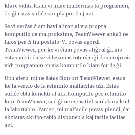
klare vidita kiam vi unue malfermas la programon,
do ĝi estas sufiĉe simpla por ĉiuj uzi.
Se vi serĉas ĉiam havi aliron al via propra
komputilo de malproksime, TeamViewer ankaŭ ne
falos per ĉi tiu postulo. Vi povas agordi
TeamViewer, por ke vi ĉiam povas aliĝi al ĝi, kio
estas mirinda se vi bezonas interŝanĝi dosierojn aŭ
vidi programon en via komputilo kiam for de ĝi.
Unu afero, mi ne ŝatas ĉion pri TeamViewer, estas,
ke la versio de la retumilo malfacilas uzi. Estas
sufiĉe ebla konekti al alia komputilo per retumilo
kun TeamViewer, sed ĝi ne estas tiel senlabora kiel
la labortablo. Tamen, mi malfacile povas plendi, ĉar
ekzistas skribo-tablo disponebla kaj facile facilas
uzi.