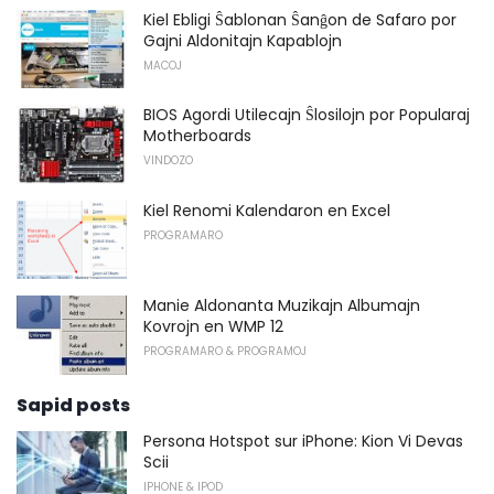
Kiel Ebligi Ŝablonan Ŝanĝon de Safaro por
Gajni Aldonitajn Kapablojn
MACOJ
BIOS Agordi Utilecajn Ŝlosilojn por Popularaj
Motherboards
VINDOZO
Kiel Renomi Kalendaron en Excel
PROGRAMARO
Manie Aldonanta Muzikajn Albumajn
Kovrojn en WMP 12
PROGRAMARO & PROGRAMOJ
Sapid posts
Persona Hotspot sur iPhone: Kion Vi Devas
Scii
IPHONE & IPOD