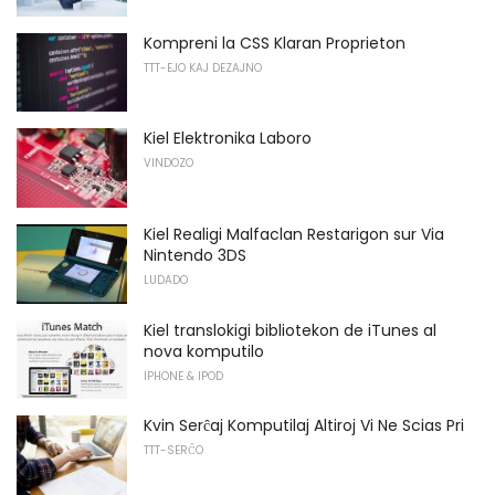
Kompreni la CSS Klaran Proprieton
TTT-EJO KAJ DEZAJNO
Kiel Elektronika Laboro
VINDOZO
Kiel Realigi Malfaclan Restarigon sur Via
Nintendo 3DS
LUDADO
Kiel translokigi bibliotekon de iTunes al
nova komputilo
IPHONE & IPOD
Kvin Serĉaj Komputilaj Altiroj Vi Ne Scias Pri
TTT-SERĈO