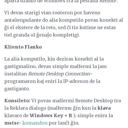
aparta uzanto de Windows tra la pestaña
Remote
.
Vi devas starigi vian routeron por haveno
antaŭenpuŝante do alia komputilo povas konekti al
ĝi el ekstere de la reto, sed ĉi tio kutime ne estas
tiel granda ol ĝenaĵo kompletigi.
Kliento Flanko
La alia komputilo, kiu deziras konekti al la
gastigmaŝino, devas simple malfermi la jam
instalitan
Remote Desktop Connection-
programaron kaj eniri la IP-adreson de la
gastiganto.
Konsileto:
Vi povas malfermi Remote Desktop tra
la Reklara dialogo (malfermu ĝin kun la
klava
klavaro de
Windows Key + R
); simple eniru la
mstsc-
komandon
por lanĉi ĝin.