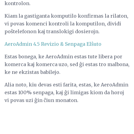
kontrolon.
Kiam la gastiganta komputilo konfirmas la rilaton,
vi povas komenci kontroli la komputilon, dividi
poŝtelefonon kaj translokigi dosierojn.
AeroAdmin 4.5 Revizio & Senpaga Elŝuto
Estas bonega, ke AeroAdmin estas tute libera por
komerca kaj komerca uzo, sed ĝi estas tro malbona,
ke ne ekzistas babilejo.
Alia noto, kiu devas esti farita, estas, ke AeroAdmin
estas 100% senpaga, kaj ĝi limigas kiom da horoj
vi povas uzi ĝin ĉiun monaton.