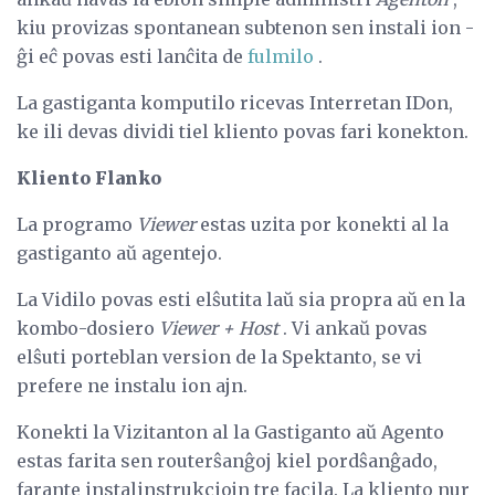
kiu provizas spontanean subtenon sen instali ion -
ĝi eĉ povas esti lanĉita de
fulmilo
.
La gastiganta komputilo ricevas Interretan IDon,
ke ili devas dividi tiel kliento povas fari konekton.
Kliento Flanko
La programo
Viewer
estas uzita por konekti al la
gastiganto aŭ agentejo.
La Vidilo povas esti elŝutita laŭ sia propra aŭ en la
kombo-dosiero
Viewer + Host
. Vi ankaŭ povas
elŝuti porteblan version de la Spektanto, se vi
prefere ne instalu ion ajn.
Konekti la Vizitanton al la Gastiganto aŭ Agento
estas farita sen routerŝanĝoj kiel pordŝanĝado,
farante instalinstrukciojn tre facila. La kliento nur