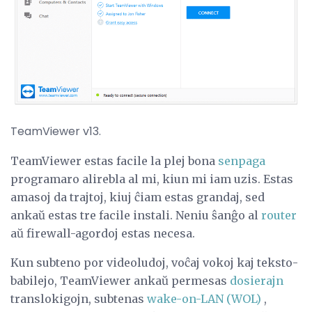
TeamViewer v13.
TeamViewer estas facile la plej bona
senpaga
programaro alirebla al mi, kiun mi iam uzis. Estas
amasoj da trajtoj, kiuj ĉiam estas grandaj, sed
ankaŭ estas tre facile instali. Neniu ŝanĝo al
router
aŭ firewall-agordoj estas necesa.
Kun subteno por videoludoj, voĉaj vokoj kaj teksto-
babilejo, TeamViewer ankaŭ permesas
dosierajn
translokigojn, subtenas
wake-on-LAN (WOL)
,