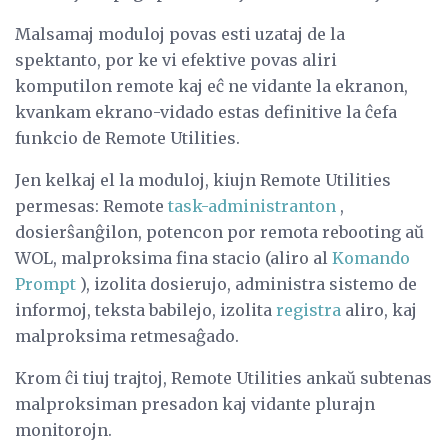
Malsamaj moduloj povas esti uzataj de la
spektanto, por ke vi efektive povas aliri
komputilon remote kaj eĉ ne vidante la ekranon,
kvankam ekrano-vidado estas definitive la ĉefa
funkcio de Remote Utilities.
Jen kelkaj el la moduloj, kiujn Remote Utilities
permesas: Remote
task-administranton
,
dosierŝanĝilon, potencon por remota rebooting aŭ
WOL, malproksima fina stacio (aliro al
Komando
Prompt
), izolita dosierujo, administra sistemo de
informoj, teksta babilejo, izolita
registra
aliro, kaj
malproksima retmesaĝado.
Krom ĉi tiuj trajtoj, Remote Utilities ankaŭ subtenas
malproksiman presadon kaj vidante plurajn
monitorojn.