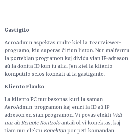
Gastigilo
AeroAdmin aspektas multe kiel la TeamViewer-
programo, kiu superas ĉi tiun liston. Nur malfermu
la porteblan programon kaj dividu vian IP-adreson
aŭ la donita ID kun iu alia. Jen kiel la kliento
komputilo scios konekti al la gastiganto.
Kliento Flanko
La kliento PC nur bezonas kuri la saman
AeroAdmin-programon kaj eniri la ID aŭ IP-
adreson en sian programon. Vi povas elekti
Vidi
nur
aŭ
Remote Kontrolo
antaŭ ol vi konektas, kaj
tiam nur elektu
Konekton
por peti komandan