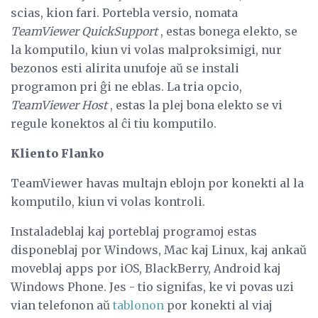
scias, kion fari. Portebla versio, nomata
TeamViewer QuickSupport
, estas bonega elekto, se
la komputilo, kiun vi volas malproksimigi, nur
bezonos esti alirita unufoje aŭ se instali
programon pri ĝi ne eblas. La tria opcio,
TeamViewer Host
, estas la plej bona elekto se vi
regule konektos al ĉi tiu komputilo.
Kliento Flanko
TeamViewer havas multajn eblojn por konekti al la
komputilo, kiun vi volas kontroli.
Instaladeblaj kaj porteblaj programoj estas
disponeblaj por Windows, Mac kaj Linux, kaj ankaŭ
moveblaj apps por iOS, BlackBerry, Android kaj
Windows Phone. Jes - tio signifas, ke vi povas uzi
vian telefonon aŭ
tablonon
por konekti al viaj