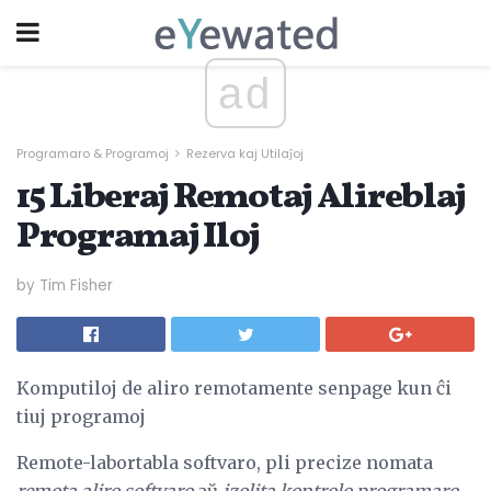
ad
Programaro & Programoj
Rezerva kaj Utilaĵoj
15 Liberaj Remotaj Alireblaj
Programaj Iloj
by Tim Fisher
Komputiloj de aliro remotamente senpage kun ĉi
tiuj programoj
Remote-labortabla softvaro, pli precize nomata
remota aliro softvaro
aŭ
izolita kontrolo programaro
,