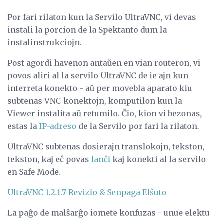
Por fari rilaton kun la Servilo UltraVNC, vi devas
instali la porcion de la Spektanto dum la
instalinstrukciojn.
Post agordi havenon antaŭen en vian routeron, vi
povos aliri al la servilo UltraVNC de ie ajn kun
interreta konekto - aŭ per movebla aparato kiu
subtenas VNC-konektojn, komputilon kun la
Viewer instalita aŭ retumilo. Ĉio, kion vi bezonas,
estas la
IP-adreso
de la Servilo por fari la rilaton.
UltraVNC subtenas dosierajn translokojn, tekston,
tekston, kaj eĉ povas
lanĉi
kaj konekti al la servilo
en Safe Mode.
UltraVNC 1.2.1.7 Revizio & Senpaga Elŝuto
La paĝo de malŝarĝo iomete konfuzas - unue elektu