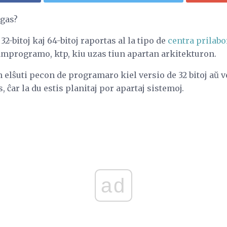
rgas?
2-bitoj kaj 64-bitoj raportas al la tipo de
centra prilab
mprogramo, ktp, kiu uzas tiun apartan arkitekturon.
n elŝuti pecon de programaro kiel versio de 32 bitoj aŭ ve
 ĉar la du estis planitaj por apartaj sistemoj.
ad