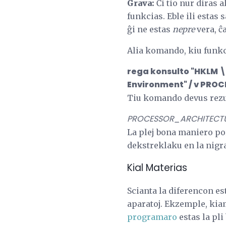
Grava:
Ĉi tio nur diras 
funkcias. Eble ili estas
ĝi ne estas
nepre
vera, ĉ
Alia komando, kiu funkc
rega konsulto "HKLM \
Environment" / v PR
Tiu komando devus rezult
PROCESSOR_ARCHITECTU
La plej bona maniero por 
dekstreklaku en la nigr
Kial Materias
Scianta la diferencon es
aparatoj. Ekzemple, kiam 
programaro
estas la pli