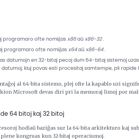
j programaro ofte nomiĝas
x86
aŭ
x86-32
.
aj programaro ofte nomiĝas
x64
aŭ
x86-64
.
uzas datumojn en 32-bitaj pecoj dum 64-bitaj sistemoj uza
a datumoj, kiuj povas esti procesitaj samtempe, pli rapide 
ntaĝoj al 64-bita sistemo, plej ofte la kapablo uzi signi
 kion Microsoft devas diri pri la memoraj limoj por ma
e 64 bitoj kaj 32 bitoj
cesoroj hodiaŭ baziĝas sur la 64-bita arkitekturo kaj su
ŭ plene kongruas kun 32-bitaj operaciumoj.