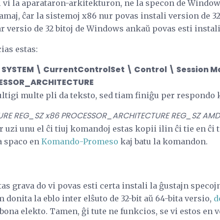
al vi la aparataron-arkitekturon, ne la specon de Window
 samaj, ĉar la sistemoj x86 nur povas instali version de 3
ar versio de 32 bitoj de Windows ankaŭ povas esti instal
ias estas:
 SYSTEM \ CurrentControlSet \ Control \ Session 
OCESSOR_ARCHITECTURE
igi multe pli da teksto, sed tiam finiĝu per respondo kie
RE REG_SZ x86
PROCESSOR_ARCHITECTURE REG_SZ AM
uzi unu el ĉi tiuj komandoj estas kopii ilin ĉi tie en ĉi 
a spaco en
Komando-Promeso
kaj batu la komandon.
tas grava do vi povas esti certa instali la ĝustajn speco
donita la eblo inter elŝuto de 32-bit aŭ 64-bita versio,
d
 bona elekto. Tamen, ĝi tute ne funkcios, se vi estos en v