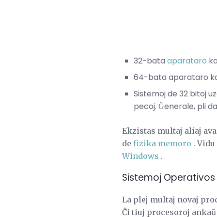
32-bata
aparataro
ka
64-bata aparataro k
Sistemoj de 32 bitoj 
pecoj. Ĝenerale, pli d
Ekzistas multaj aliaj ava
de
fizika memoro
. Vidu
Windows
.
Sistemoj Operativos d
La plej multaj novaj pro
Ĉi tiuj procesoroj anka