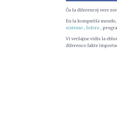
Ĉu la diferencoj vere zo
En la komputila mondo, 3
sistemo
,
ŝoforo
, progra
Vi verŝajne vidis la eblo
diferenco fakte importas,