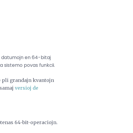
s datumojn en 64-bitaj
la sistemo povas funkcii.
fe pli grandajn kvantojn
lsamaj
versioj de
btenas 64-bit-operaciojn.