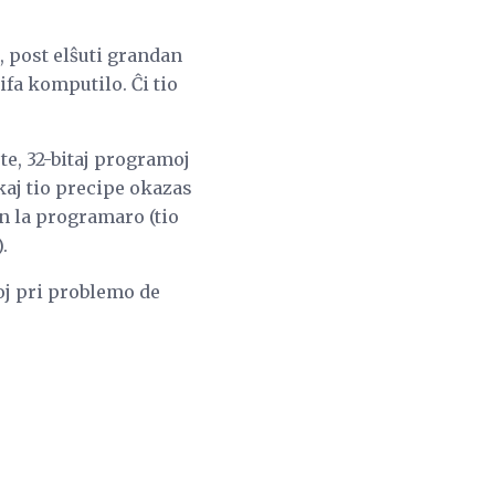
e, post elŝuti grandan
fa komputilo. Ĉi tio
te, 32-bitaj programoj
kaj tio precipe okazas
un la programaro (tio
.
moj pri problemo de