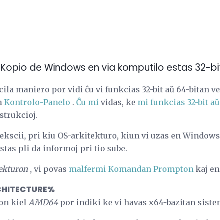
a Kopio de Windows en via komputilo estas 32-bi
facila maniero por vidi ĉu vi funkcias 32-bit aŭ 64-bitan
n
Kontrolo-Panelo
.
Ĉu mi
vidas, ke
mi funkcias 32-bit aŭ
strukcioj.
ekscii, pri kiu OS-arkitekturo, kiun vi uzas en Windows
stas pli da informoj pri tio sube.
tekturon
, vi povas
malfermi Komandan Prompton
kaj en
CHITECTURE%
on kiel
AMD64
por indiki ke vi havas x64-bazitan sist