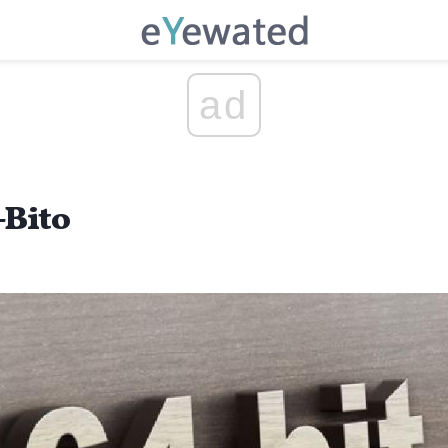
ad
-Bito