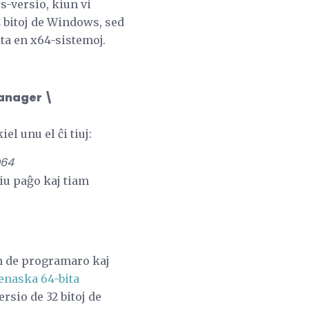
s-versio, kiun vi
2 bitoj de Windows, sed
ita en x64-sistemoj.
Manager \
l unu el ĉi tiuj:
D64
tiu paĝo kaj tiam
jn de programaro kaj
enaska 64-bita
ersio de 32 bitoj de