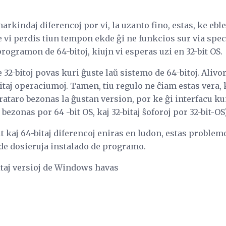
markindaj diferencoj por vi, la uzanto fino, estas, ke ebl
 vi perdis tiun tempon ekde ĝi ne funkcios sur via speci
 programon de 64-bitoj, kiujn vi esperas uzi en 32-bit OS.
32-bitoj povas kuri ĝuste laŭ sistemo de 64-bitoj. Alivor
taj operaciumoj. Tamen, tiu regulo ne ĉiam estas vera, 
arataro bezonas la ĝustan version, por ke ĝi interfacu k
 bezonas por 64 -bit OS, kaj 32-bitaj ŝoforoj por 32-bit-OS)
it kaj 64-bitaj diferencoj eniras en ludon, estas proble
e dosieruja instalado de programo.
itaj versioj de Windows havas