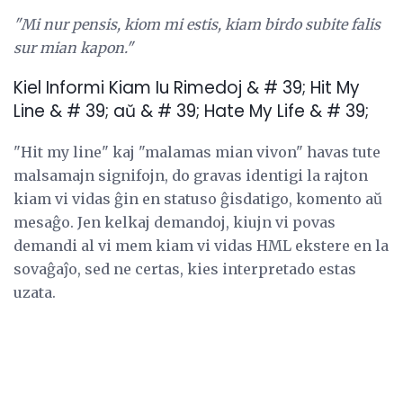
"Mi nur pensis, kiom mi estis, kiam birdo subite falis
sur mian kapon."
Kiel Informi Kiam Iu Rimedoj & # 39; Hit My
Line & # 39; aŭ & # 39; Hate My Life & # 39;
"Hit my line" kaj "malamas mian vivon" havas tute
malsamajn signifojn, do gravas identigi la rajton
kiam vi vidas ĝin en statuso ĝisdatigo, komento aŭ
mesaĝo. Jen kelkaj demandoj, kiujn vi povas
demandi al vi mem kiam vi vidas HML ekstere en la
sovaĝaĵo, sed ne certas, kies interpretado estas
uzata.