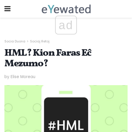
ad
Socia Duona
Sociaj Retoj
HML? Kion Faras Eĉ
Mezumo?
by Elise Moreau