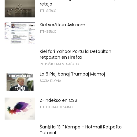
retejo
TTT-SERĈO
Kiel serĉi kun Ask.com
TTT-SERĈO
Kiel fari Yahoo! Poŝtu la Defaŭltan
retpoŝton en Firefox
RETPOŜTO KAJ MESAĜADO
La 6 Plej bonaj Trumpaj Memoj
SOCIA DUONA
Z-Indekso en CSS
TTT-EJO KAJ DEZAJNO
Ŝanĝi la "El:" Kampo - Hotmail Retpoŝto
Tutorial