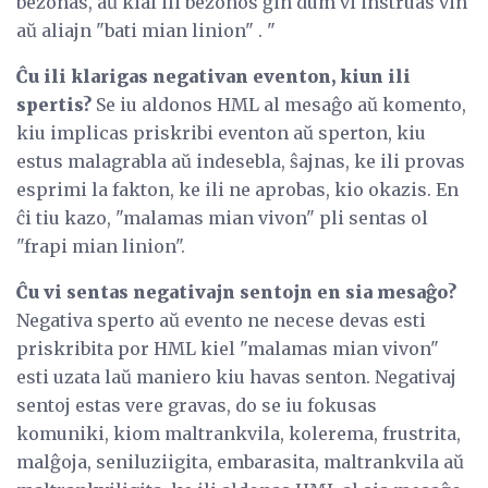
bezonas, aŭ kial ili bezonos ĝin dum vi instruas vin
aŭ aliajn "bati mian linion" . "
Ĉu ili klarigas negativan eventon, kiun ili
spertis?
Se iu aldonos HML al mesaĝo aŭ komento,
kiu implicas priskribi eventon aŭ sperton, kiu
estus malagrabla aŭ indesebla, ŝajnas, ke ili provas
esprimi la fakton, ke ili ne aprobas, kio okazis. En
ĉi tiu kazo, "malamas mian vivon" pli sentas ol
"frapi mian linion".
Ĉu vi sentas negativajn sentojn en sia mesaĝo?
Negativa sperto aŭ evento ne necese devas esti
priskribita por HML kiel "malamas mian vivon"
esti uzata laŭ maniero kiu havas senton. Negativaj
sentoj estas vere gravas, do se iu fokusas
komuniki, kiom maltrankvila, kolerema, frustrita,
malĝoja, seniluziigita, embarasita, maltrankvila aŭ