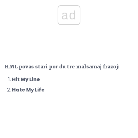
ad
HML povas stari por du tre malsamaj frazoj:
Hit My Line
Hate My Life