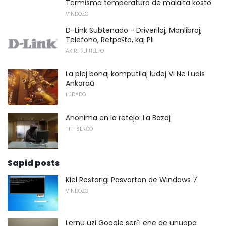
Termisma temperaturo de malalta kosto
VINDOZO
D-Link Subtenado - Driveriloj, Manlibroj,
Telefono, Retpoŝto, kaj Pli
AKIRI PLI HELPO
La plej bonaj komputilaj ludoj Vi Ne Ludis
Ankoraŭ
LUDADO
Anonima en la retejo: La Bazaj
TTT-SERĈO
Sapid posts
Kiel Restarigi Pasvorton de Windows 7
VINDOZO
Lernu uzi Google serĉi ene de unuopa