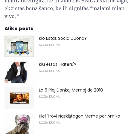
maltrankviligita, ke ili aldonas HML al sia mesaĝo,
ekzistas bona ŝanco, ke ili signifas "malami mian
vivo. "
Alike posts
Kio Estas Socia Duona?
SOCIA DUONA
Kiu estas 'Haters'?
SOCIA DUONA
La 6 Plej Dankaj Memoj de 2018
SOCIA DUONA
Kiel Trovi Naskiĝtagon Meme por Amiko
SOCIA DUONA