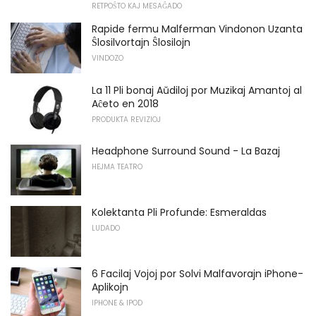
RETPOŜTO KAJ MESAĜADO
Rapide fermu Malferman Vindonon Uzanta
Ŝlosilvortajn Ŝlosilojn
VINDOZO
La 11 Pli bonaj Aŭdiloj por Muzikaj Amantoj al
Aĉeto en 2018
PRODUKTA REVIZIOJ
Headphone Surround Sound - La Bazaj
HEJMA TEATRO
Kolektanta Pli Profunde: Esmeraldas
LUDADO
6 Facilaj Vojoj por Solvi Malfavorajn iPhone-
Aplikojn
IPHONE & IPOD