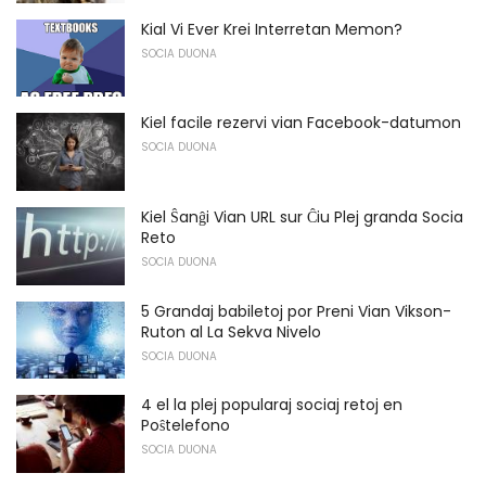
Kial Vi Ever Krei Interretan Memon?
SOCIA DUONA
Kiel facile rezervi vian Facebook-datumon
SOCIA DUONA
Kiel Ŝanĝi Vian URL sur Ĉiu Plej granda Socia
Reto
SOCIA DUONA
5 Grandaj babiletoj por Preni Vian Vikson-
Ruton al La Sekva Nivelo
SOCIA DUONA
4 el la plej popularaj sociaj retoj en
Poŝtelefono
SOCIA DUONA