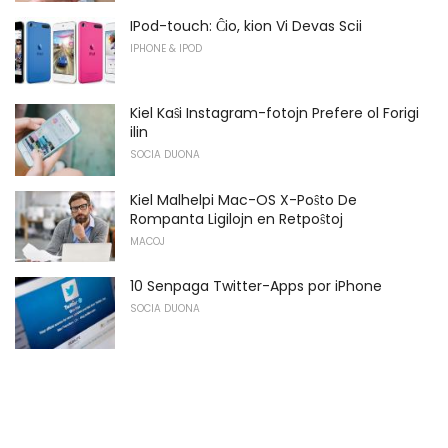
IPod-touch: Ĉio, kion Vi Devas Scii
IPHONE & IPOD
Kiel Kaŝi Instagram-fotojn Prefere ol Forigi
ilin
SOCIA DUONA
Kiel Malhelpi Mac-OS X-Poŝto De
Rompanta Ligilojn en Retpoŝtoj
MACOJ
10 Senpaga Twitter-Apps por iPhone
SOCIA DUONA