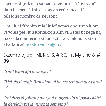
esence signifas la saman "alvokon" aŭ "tekston"
dum la vorto "linio" estas en referenco al la
telefona nombro de persono.
HML kiel "frapita mia linio" venas oportuna kiam
vi volas peti iun kontakton kun vi. Estas bonega kaj
hazarda maniero lasi iun scii, ke vi atendos sian
alvokon aŭ
tekston-mesaĝon
.
Ekzemploj de HML Kiel & # 39; Hit My Line & #
39;
"Hml kiam ajn vi studas."
"Hej, ĉu liberaj? Hml kiam vi havas tempon por paroli
..."
"Mi diris al Johnny morgaŭ morgaŭ do ni povas akiri
la detalojn pri la venonta semajno."