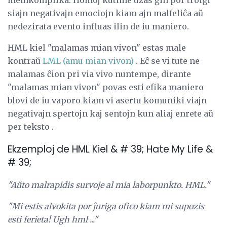
memkomplika. Homoj kutime uzas ĝin por troigi
siajn negativajn emociojn kiam ajn malfeliĉa aŭ
nedezirata evento influas ilin de iu maniero.
HML kiel "malamas mian vivon" estas male
kontraŭ
LML (amu mian vivon)
. Eĉ se vi tute ne
malamas ĉion pri via vivo nuntempe, dirante
"malamas mian vivon" povas esti efika maniero
blovi de iu vaporo kiam vi asertu komuniki viajn
negativajn spertojn kaj sentojn kun aliaj enrete aŭ
per teksto .
Ekzemploj de HML Kiel & # 39; Hate My Life &
# 39;
"Aŭto malrapidis survoje al mia laborpunkto. HML."
"Mi estis alvokita por ĵuriga ofico kiam mi supozis
esti ferieta! Ugh hml ..."