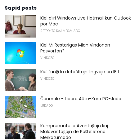
Sapid posts
Kiel aliri Windows Live Hotmail kun Outlook
por Mac
RETPOŜTO KAJ MESAĜADO
Kiel Mi Restarigas Mian Vindonan
Pasvorton?
VINDOZO
Kiel ŝanĝi la defaŭltajn lingvojn en IE11
VINDOZO
Ĝenerale - Libera Aŭto-Kuro PC-Judo
LUDADO
Komprenante la Avantaĝojn kaj
Malavantaĝojn de Poŝtelefono
Merkatumado