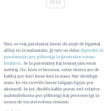
ad
Nun, se viaj parolantoj havas
du arojn
de ligantaj
afiŝoj en la malantaŭo, ĝi tute ne eblas
dipirekti la
parolantojn por plibonigi la ĝeneralan sonan
kvaliton
. Se la parolantoj kaj teamoj jam estas
metitaj, ĉio, kion vi bezonos, estas ekstra aro de
kabloj por kuri kune kun la unua. Nur duobligu
unue, ke via ricevilo havas taŭgajn ligojn por
akomodi. Se jes, duobla kablo povas esti relative
malmultekosta por plibonigi kaj personecigi la
sonon de via stereofona sistemo.