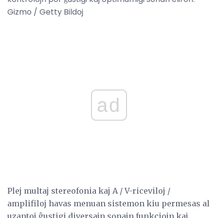
Gizmo / Getty Bildoj
ad
Plej multaj stereofonia kaj A / V-riceviloj /
amplifiloj havas menuan sistemon kiu permesas al
uzantoj ĝustigi diversajn sonajn funkciojn kaj