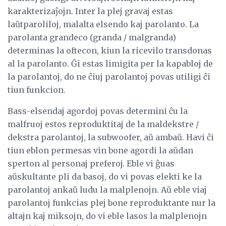
karakterizaĵojn. Inter la plej gravaj estas
laŭtparoliloj, malalta elsendo kaj parolanto. La
parolanta grandeco (granda / malgranda)
determinas la oftecon, kiun la ricevilo transdonas
al la parolanto. Ĝi estas limigita per la kapabloj de
la parolantoj, do ne ĉiuj parolantoj povas utiligi ĉi
tiun funkcion.
Bass-elsendaj agordoj povas determini ĉu la
malfruoj estos reproduktitaj de la maldekstre /
dekstra parolantoj, la subwoofer, aŭ ambaŭ. Havi ĉi
tiun eblon permesas vin bone agordi la aŭdan
sperton al personaj preferoj. Eble vi ĝuas
aŭskultante pli da basoj, do vi povas elekti ke la
parolantoj ankaŭ ludu la malplenojn. Aŭ eble viaj
parolantoj funkcias plej bone reproduktante nur la
altajn kaj miksojn, do vi eble lasos la malplenojn