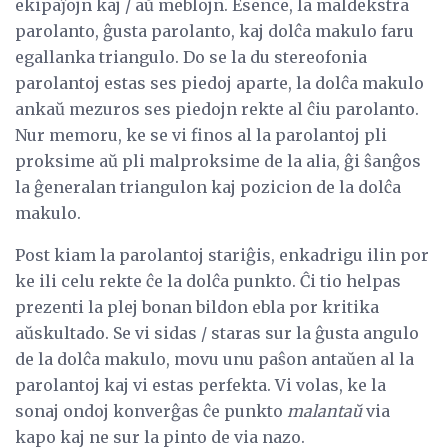
ekipaĵojn kaj / aŭ meblojn. Esence, la maldekstra
parolanto, ĝusta parolanto, kaj dolĉa makulo faru
egallanka triangulo. Do se la du stereofonia
parolantoj estas ses piedoj aparte, la dolĉa makulo
ankaŭ mezuros ses piedojn rekte al ĉiu parolanto.
Nur memoru, ke se vi finos al la parolantoj pli
proksime aŭ pli malproksime de la alia, ĝi ŝanĝos
la ĝeneralan triangulon kaj pozicion de la dolĉa
makulo.
Post kiam la parolantoj stariĝis, enkadrigu ilin por
ke ili celu rekte ĉe la dolĉa punkto. Ĉi tio helpas
prezenti la plej bonan bildon ebla por kritika
aŭskultado. Se vi sidas / staras sur la ĝusta angulo
de la dolĉa makulo, movu unu paŝon antaŭen al la
parolantoj kaj vi estas perfekta. Vi volas, ke la
sonaj ondoj konverĝas ĉe punkto
malantaŭ
via
kapo kaj ne sur la pinto de via nazo.