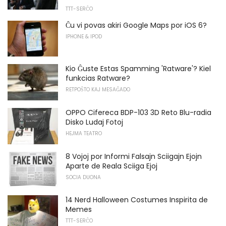
TTT-SERĈO
Ĉu vi povas akiri Google Maps por iOS 6?
IPHONE & IPOD
Kio Ĝuste Estas Spamming 'Ratware'? Kiel
funkcias Ratware?
RETPOŜTO KAJ MESAĜADO
OPPO Cifereca BDP-103 3D Reto Blu-radia
Disko Ludaj Fotoj
HEJMA TEATRO
8 Vojoj por Informi Falsajn Sciigajn Ejojn
Aparte de Reala Sciiga Ejoj
SOCIA DUONA
14 Nerd Halloween Costumes Inspirita de
Memes
TTT-SERĈO