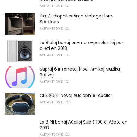
AĈETANTE GVIDILOJ
Kial Audiophiles Amo Vintage Horn
Speakers
AĈETANTE GVIDILOJ
La 8 plej bonaj en-muro-parolantoj por
aĉeti en 2018
AĈETANTE GVIDILOJ
Supraj 6 Interretaj iPod-Amikaj Muzikaj
Butikoj
AĈETANTE GVIDILOJ
CES 2014: Novaj Audiophile-Aŭdiloj
AĈETANTE GVIDILOJ
La 8 Pli bonaj Aŭdiloj Sub $ 100 al Aĉeto en
2018
AĈETANTE GVIDILOJ