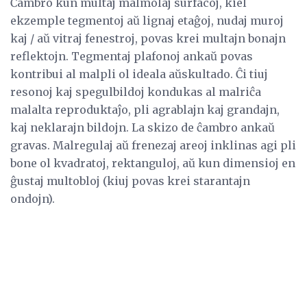
Ĉambro kun multaj malmolaj surfacoj, kiel
ekzemple tegmentoj aŭ lignaj etaĝoj, nudaj muroj
kaj / aŭ vitraj fenestroj, povas krei multajn bonajn
reflektojn. Tegmentaj plafonoj ankaŭ povas
kontribui al malpli ol ideala aŭskultado. Ĉi tiuj
resonoj kaj spegulbildoj kondukas al malriĉa
malalta reproduktaĵo, pli agrablajn kaj grandajn,
kaj neklarajn bildojn. La skizo de ĉambro ankaŭ
gravas. Malregulaj aŭ frenezaj areoj inklinas agi pli
bone ol kvadratoj, rektanguloj, aŭ kun dimensioj en
ĝustaj multobloj (kiuj povas krei starantajn
ondojn).