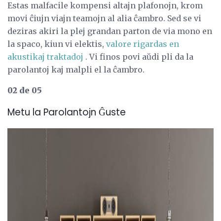
Estas malfacile kompensi altajn plafonojn, krom
movi ĉiujn viajn teamojn al alia ĉambro. Sed se vi
deziras akiri la plej grandan parton de via mono en
la spaco, kiun vi elektis,
valore rigardas en
akustikaj traktadoj
. Vi finos povi aŭdi pli da la
parolantoj kaj malpli el la ĉambro.
02 de 05
Metu la Parolantojn Ĝuste