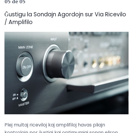
05 de 05
Ĝustigu la Sondajn Agordojn sur Via Ricevilo
/ Amplifilo
Plej multaj riceviloj kaj amplifiloj havas pliajn
kontrolojn por ĝustigi kaj optimumigi sonan eliron.