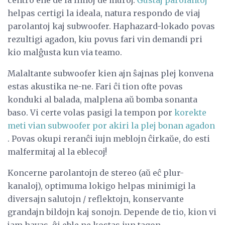
helpas certigi la ideala, natura respondo de viaj
parolantoj kaj subwoofer. Haphazard-lokado povas
rezultigi agadon, kiu povus fari vin demandi pri
kio malĝusta kun via teamo.
Malaltante subwoofer kien ajn ŝajnas plej konvena
estas akustika ne-ne. Fari ĉi tion ofte povas
konduki al balada, malplena aŭ bomba sonanta
baso. Vi certe volas pasigi la tempon por
korekte
meti vian subwoofer por akiri la plej bonan agadon
. Povas okupi reranĉi iujn meblojn ĉirkaŭe, do esti
malfermitaj al la eblecoj!
Koncerne parolantojn de stereo (aŭ eĉ plur-
kanaloj), optimuma lokigo helpas minimigi la
diversajn salutojn / reflektojn, konservante
grandajn bildojn kaj sonojn. Depende de tio, kion vi
jam havas, ĝi eble ne kostas iun tagon.