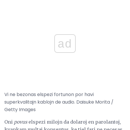
ad
Vi ne bezonas elspezi fortunon por havi
superkvalitajn kablojn de audio. Daisuke Morita /
Getty Images
Oni
povus
elspezi milojn da dolaroj en parolantoj,
kvankam multaj konsentus, ke tiel fari ne necesas.