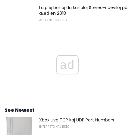
La plej bonaj du kanaloj Stereo-riceviloj por
aĉeti en 2018
AĈETANTE GVIDILOJ
ad
See Newest
Xbox Live TCP kaj UDP Port Numbers
INTERRETO KAJ RETO