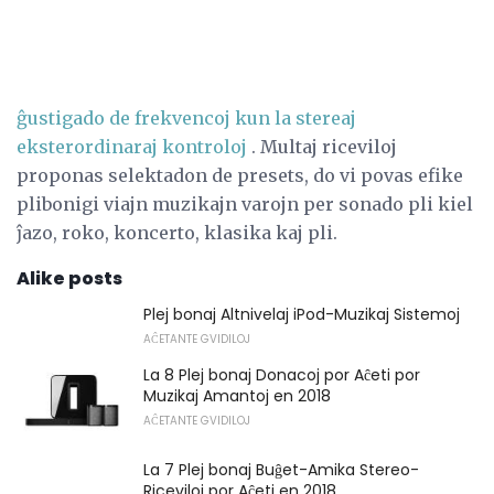
ĝustigado de frekvencoj kun la stereaj
eksterordinaraj kontroloj
. Multaj riceviloj
proponas selektadon de presets, do vi povas efike
plibonigi viajn muzikajn varojn per sonado pli kiel
ĵazo, roko, koncerto, klasika kaj pli.
Alike posts
Plej bonaj Altnivelaj iPod-Muzikaj Sistemoj
AĈETANTE GVIDILOJ
La 8 Plej bonaj Donacoj por Aĉeti por
Muzikaj Amantoj en 2018
AĈETANTE GVIDILOJ
La 7 Plej bonaj Buĝet-Amika Stereo-
Riceviloj por Aĉeti en 2018