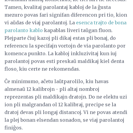
Tamen, kvalitaj parolantaj kabloj de la ĝusta
mezuro povas fari signifan diferencon pri tio, kion
vi aŭdas de viaj parolantoj. La
esenca trajto de bona
parolanto kablo
kapablas liveri taŭgan fluon.
Plejparte ĉiuj kazoj pli dikaj estas pli bonaj, do
referencu la specifajn vortojn de via parolanto por
komenca punkto. La kabloj inkluzivitaj kun iuj
parolantoj povas esti preskaŭ maldikaj kiel denta
floso, kiu certe ne rekomendas.
Ĉe minimumo, aĉetu laŭtparolilo, kiu havas
almenaŭ 12 kalibrojn - pli altaj nombroj
reprezentas pli maldikajn dratojn. Do ne elektu uzi
ion pli malgrandan ol 12 kalibraj, precipe se la
dratoj devas pli longaj distancoj. Vi ne povas atendi
la plej bonan elsendan sonadon, se viaj parolantoj
finiĝos.