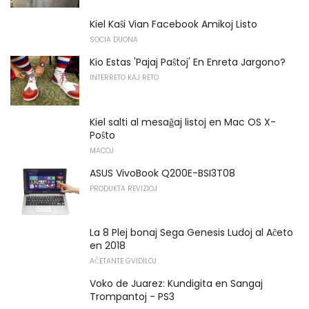
Kiel Kaŝi Vian Facebook Amikoj Listo
SOCIA DUONA
Kio Estas 'Pajaj Paŝtoj' En Enreta Jargono?
INTERRETO KAJ RETO
Kiel salti al mesaĝaj listoj en Mac OS X-
Poŝto
MACOJ
ASUS VivoBook Q200E-BSI3T08
PRODUKTA REVIZIOJ
La 8 Plej bonaj Sega Genesis Ludoj al Aĉeto
en 2018
AĈETANTE GVIDILOJ
Voko de Juarez: Kundigita en Sangaj
Trompantoj - PS3