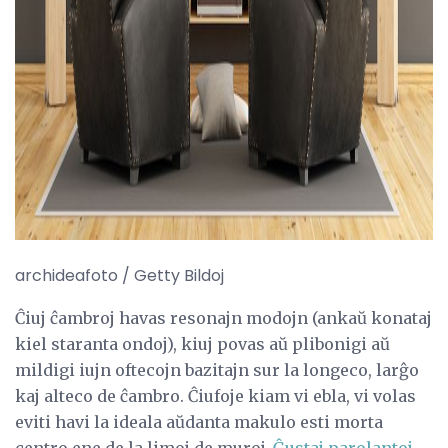
archideafoto / Getty Bildoj
Ĉiuj ĉambroj havas resonajn modojn (ankaŭ konataj
kiel staranta ondoj), kiuj povas aŭ plibonigi aŭ
mildigi iujn oftecojn bazitajn sur la longeco, larĝo
kaj alteco de ĉambro. Ĉiufoje kiam vi ebla, vi volas
eviti havi la ideala aŭdanta makulo esti morta
centro ene de la limoj de muroj.
Ĝustaj parolantoj