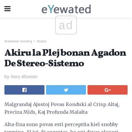
ad
Aĉetante Gvidiloj
Aŭdio
Akiru la Plej bonan Agadon
De Stereo-Sistemo
by Gary Altunian
Malgrandaj Ajustoj Povas Konduki al Crisp Altaj,
Preciza Mids, Kaj Profunda Malalta
Alta-fina sono povas esti perceptita kiel snobby
termino. Al iuj, ĝi sugestas, ke oni devas elspezi