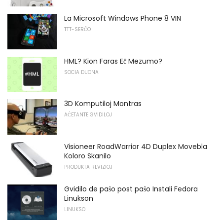
La Microsoft Windows Phone 8 VIN
TTT-SERĈO
HML? Kion Faras Eĉ Mezumo?
SOCIA DUONA
3D Komputiloj Montras
AĈETANTE GVIDILOJ
Visioneer RoadWarrior 4D Duplex Movebla
Koloro Skanilo
PRODUKTA REVIZIOJ
Gvidilo de paŝo post paŝo Instali Fedora
Linukson
LINUKSO