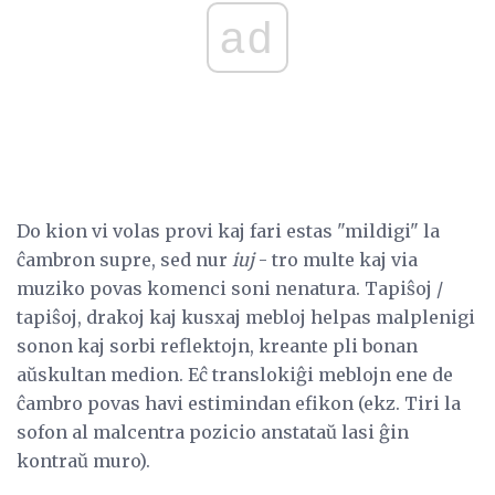
ad
Do kion vi volas provi kaj fari estas "mildigi" la
ĉambron supre, sed nur
iuj
- tro multe kaj via
muziko povas komenci soni nenatura. Tapiŝoj /
tapiŝoj, drakoj kaj kusxaj mebloj helpas malplenigi
sonon kaj sorbi reflektojn, kreante pli bonan
aŭskultan medion. Eĉ translokiĝi meblojn ene de
ĉambro povas havi estimindan efikon (ekz. Tiri la
sofon al malcentra pozicio anstataŭ lasi ĝin
kontraŭ muro).