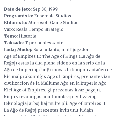
Dato de ĵeto:
Sep 30, 1999
Programisto:
Ensemble Studios
Eldonisto:
Microsoft Game Studios
Varo:
Reala Tempo Strategio
Temo:
Historia
Taksado:
T por adoleskanto
Ludaj Modoj:
Sola ludanto, multijugador
Age of Empires II: The Age of Kings (La Aĝo de
Reĝoj) estas la dua plena eldono en la serio de la
Aĝo de Imperioj, ĉar ĝi movas la tempon antaŭen de
kie malproksimiĝis Age of Empires, prenante vian
civilizacion de la Malluma Aĝo en la Imperia Aĝo.
Kiel Age of Empires, ĝi prezentas kvar paĝojn,
kiujn vi evoluigos, multnombraj civilizacioj,
teknologiaj arboj kaj multe pli. Age of Empires II:
La Aĝo de Reĝoj prezentas kvin unu-ludajn