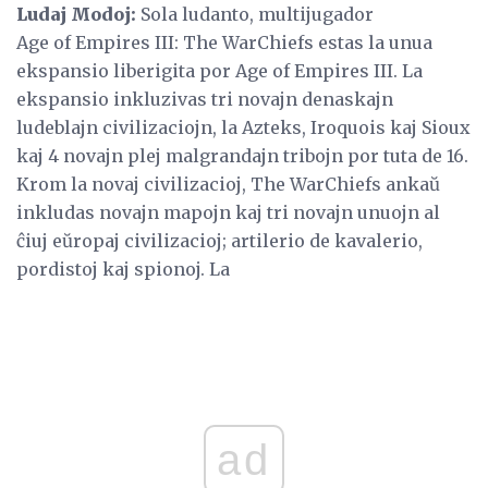
Ludaj Modoj:
Sola ludanto, multijugador
Age of Empires III: The WarChiefs estas la unua
ekspansio liberigita por Age of Empires III. La
ekspansio inkluzivas tri novajn denaskajn
ludeblajn civilizaciojn, la Azteks, Iroquois kaj Sioux
kaj 4 novajn plej malgrandajn tribojn por tuta de 16.
Krom la novaj civilizacioj, The WarChiefs ankaŭ
inkludas novajn mapojn kaj tri novajn unuojn al
ĉiuj eŭropaj civilizacioj; artilerio de kavalerio,
pordistoj kaj spionoj. La
ad