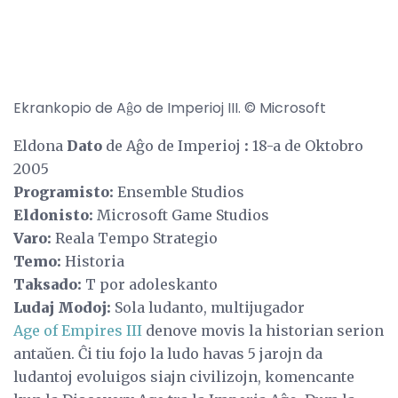
Ekrankopio de Aĝo de Imperioj III. © Microsoft
Eldona
Dato
de Aĝo de Imperioj
:
18-a de Oktobro
2005
Programisto:
Ensemble Studios
Eldonisto:
Microsoft Game Studios
Varo:
Reala Tempo Strategio
Temo:
Historia
Taksado:
T por adoleskanto
Ludaj Modoj:
Sola ludanto, multijugador
Age of Empires III
denove movis la historian serion
antaŭen. Ĉi tiu fojo la ludo havas 5 jarojn da
ludantoj evoluigos siajn civilizojn, komencante