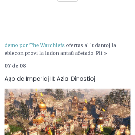
demo por The Warchiefs
ofertas al ludantoj la
eblecon provi la ludon antaŭ aĉetado. Pli »
07 de 08
Aĝo de Imperioj III: Aziaj Dinastioj