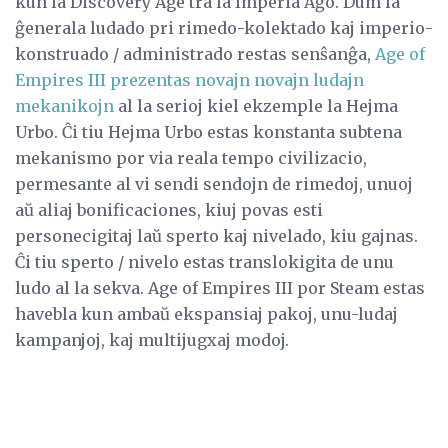
kun la Discovery Age tra la Imperia Aĝo. Dum la
ĝenerala ludado pri rimedo-kolektado kaj imperio-
konstruado / administrado restas senŝanĝa,
Age of
Empires III prezentas novajn novajn ludajn
mekanikojn
al la serioj kiel ekzemple la Hejma
Urbo. Ĉi tiu Hejma Urbo estas konstanta subtena
mekanismo por via reala tempo civilizacio,
permesante al vi sendi sendojn de rimedoj, unuoj
aŭ aliaj bonificaciones, kiuj povas esti
personecigitaj laŭ sperto kaj nivelado, kiu gajnas.
Ĉi tiu sperto / nivelo estas translokigita de unu
ludo al la sekva. Age of Empires III por Steam estas
havebla kun ambaŭ ekspansiaj pakoj, unu-ludaj
kampanjoj, kaj multijugxaj modoj.