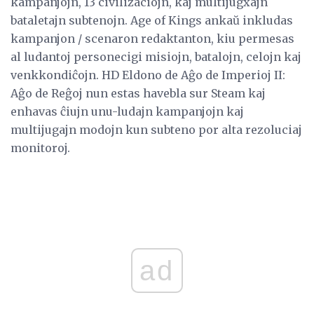
kampanjojn, 13 civilizaciojn, kaj multijugxajn
bataletajn subtenojn. Age of Kings ankaŭ inkludas
kampanjon / scenaron redaktanton, kiu permesas
al ludantoj personecigi misiojn, batalojn, celojn kaj
venkkondiĉojn. HD Eldono de Aĝo de Imperioj II:
Aĝo de Reĝoj nun estas havebla sur Steam kaj
enhavas ĉiujn unu-ludajn kampanjojn kaj
multijugajn modojn kun subteno por alta rezoluciaj
monitoroj.
ad