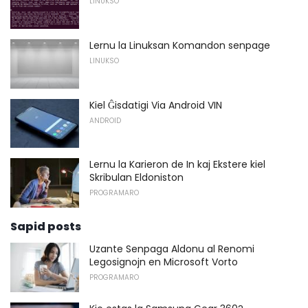
LINUKSO
Lernu la Linuksan Komandon senpage
LINUKSO
Kiel Ĝisdatigi Via Android VIN
ANDROID
Lernu la Karieron de In kaj Ekstere kiel
Skribulan Eldoniston
PROGRAMARO
Sapid posts
Uzante Senpaga Aldonu al Renomi
Legosignojn en Microsoft Vorto
PROGRAMARO