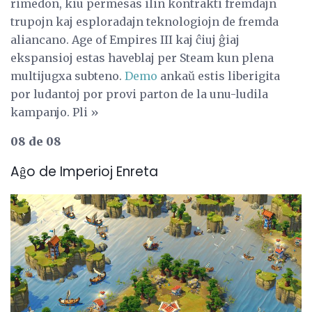
rimedon, kiu permesas ilin kontrakti fremdajn
trupojn kaj esploradajn teknologiojn de fremda
aliancano. Age of Empires III kaj ĉiuj ĝiaj
ekspansioj estas haveblaj per Steam kun plena
multijugxa subteno.
Demo
ankaŭ estis liberigita
por ludantoj por provi parton de la unu-ludila
kampanjo. Pli »
08 de 08
Aĝo de Imperioj Enreta