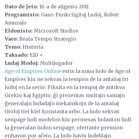
Dato de ĵeto:
16-a de aŭgusto 2011
Programisto:
Gaso-Funkciigitaj Ludoj, Robot-
Amuzaĵo
Eldonisto:
Microsoft Studios
Varo:
Reala Tempo Strategio
Temo:
Historia
Taksado:
E10 +
Ludaj Modoj:
Multijugador
Age of Empires Online
estis la unua ludo de Age of
Empires kiu ne sekvas la tempon de la antaŭaj tri
ludoj en la serio. Fiksita en la tempoj de antikva
Grekio kaj Egiptio, ĝi prezentas multajn samajn
ĝeneralajn ludadajn mekanikojn de la antaŭaj
titoloj tiel kiel konstanta urbo. La ludo sekvas
senpage ludi modelon kiu permesas ludanton ludi
la ĝeneralan ludon senpage, ofertante premion
enhavon por aĉeto. La ludo havis ludeblajn