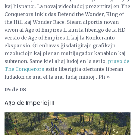
kaj hispanoj. La novaj videoludoj prezentitaj en The
Conquerors inkludas Defend the Wonder, King of
the Hill kaj Wonder Race. Steam alportis novan
vivon al Age of Empires II kun la liberigo de la HD-
versio de Age of Empires II kaj la Konkeranto-
ekspansio. Ĝi enhavas ĝisdatigitajn grafikajn
rezoluciojn kaj plenan multijugador kapablon kaj
subtenon. Same kiel aliaj ludoj en la serio,
pruvo de
The Conquerors
estis liberigita ofertante liberan
ludadon de unu el la unu-ludaj misioj
.
Pli »
05 de 08
Aĝo de Imperioj III