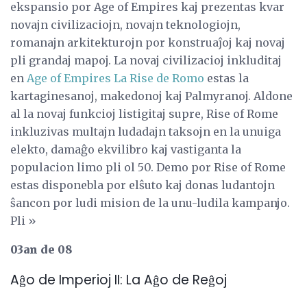
ekspansio por Age of Empires kaj prezentas kvar
novajn civilizaciojn, novajn teknologiojn,
romanajn arkitekturojn por konstruaĵoj kaj novaj
pli grandaj mapoj. La novaj civilizacioj inkluditaj
en
Age of Empires La Rise de Romo
estas la
kartaginesanoj, makedonoj kaj Palmyranoj. Aldone
al la novaj funkcioj listigitaj supre, Rise of Rome
inkluzivas multajn ludadajn taksojn en la unuiga
elekto, damaĝo ekvilibro kaj vastiganta la
populacion limo pli ol 50. Demo por Rise of Rome
estas disponebla por elŝuto kaj donas ludantojn
ŝancon por ludi mision de la unu-ludila kampanjo.
Pli »
03an de 08
Aĝo de Imperioj II: La Aĝo de Reĝoj