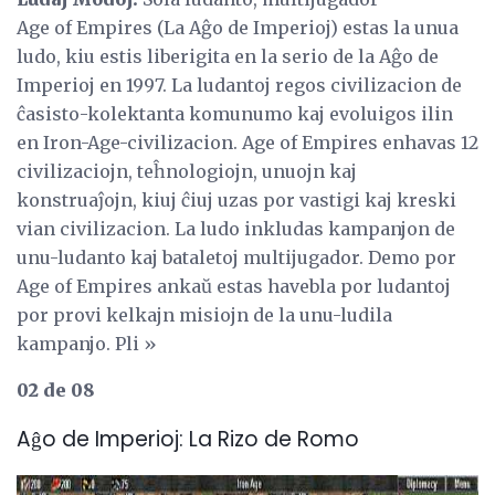
Age of Empires (La Aĝo de Imperioj) estas la unua
ludo, kiu estis liberigita en la serio de la Aĝo de
Imperioj en 1997. La ludantoj regos civilizacion de
ĉasisto-kolektanta komunumo kaj evoluigos ilin
en Iron-Age-civilizacion. Age of Empires enhavas 12
civilizaciojn, teĥnologiojn, unuojn kaj
konstruaĵojn, kiuj ĉiuj uzas por vastigi kaj kreski
vian civilizacion. La ludo inkludas kampanjon de
unu-ludanto kaj bataletoj multijugador. Demo por
Age of Empires ankaŭ estas havebla por ludantoj
por provi kelkajn misiojn de la unu-ludila
kampanjo. Pli »
02 de 08
Aĝo de Imperioj: La Rizo de Romo