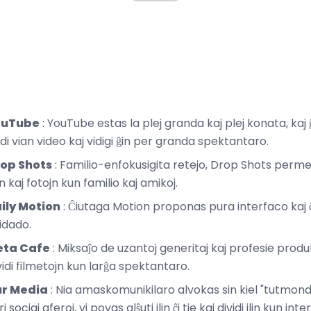
ouTube
: YouTube estas la plej granda kaj plej konata, kaj 
idi vian video kaj vidigi ĝin per granda spektantaro.
rop Shots
: Familio-enfokusigita retejo, Drop Shots permes
ojn kaj fotojn kun familio kaj amikoj.
ily Motion
: Ĉiutaga Motion proponas pura interfaco kaj ĉiu
vidado.
eta Cafe
: Miksaĵo de uzantoj generitaj kaj profesie produ
vidi filmetojn kun larĝa spektantaro.
ur Media
: Nia amaskomunikilaro alvokas sin kiel "tutmond
 sociaj aferoj, vi povas alŝuti ilin ĉi tie kaj dividi ilin kun i