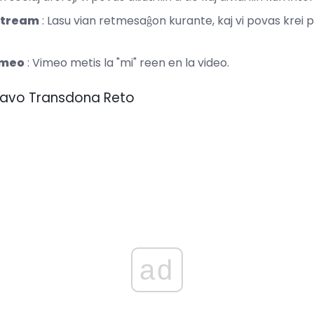
stream
: Lasu vian retmesaĝon kurante, kaj vi povas krei
imeo
: Vimeo metis la "mi" reen en la video.
nhavo Transdona Reto
ad