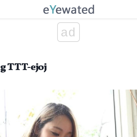
ad
g TTT-ejoj