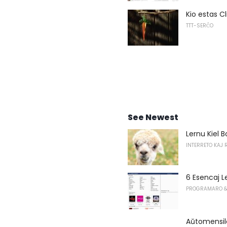
Kio estas Cl
TTT-SERĈO
See Newest
Lernu Kiel 
INTERRETO KAJ 
6 Esencaj L
PROGRAMARO &
Aŭtomensil