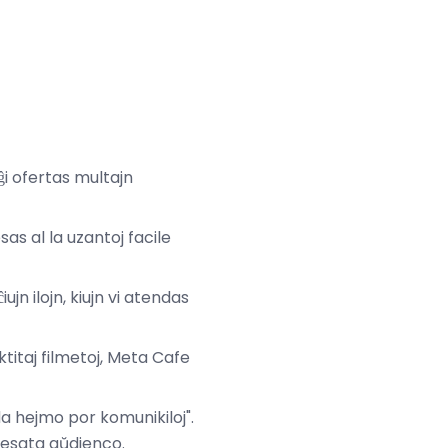
ĝi ofertas multajn
as al la uzantoj facile
jn ilojn, kiujn vi atendas
ktitaj filmetoj, Meta Cafe
a hejmo por komunikiloj".
nteresata aŭdienco.