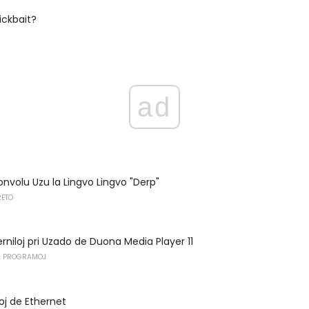
ickbait?
ad
Bonvolu Uzu la Lingvo Lingvo "Derp"
RETO
erniloj pri Uzado de Duona Media Player 11
 PROGRAMOJ
oj de Ethernet