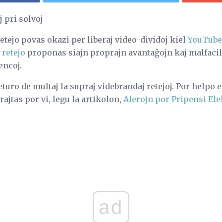
j pri solvoj
etejo povas okazi per liberaj video-dividoj kiel
YouTube
 retejo
proponas siajn proprajn avantaĝojn kaj malfacila
encoj.
turo de multaj la supraj videbrandaj retejoj. Por helpo e
ajtas por vi, legu la artikolon,
Aferojn por Pripensi Ele
.
ad