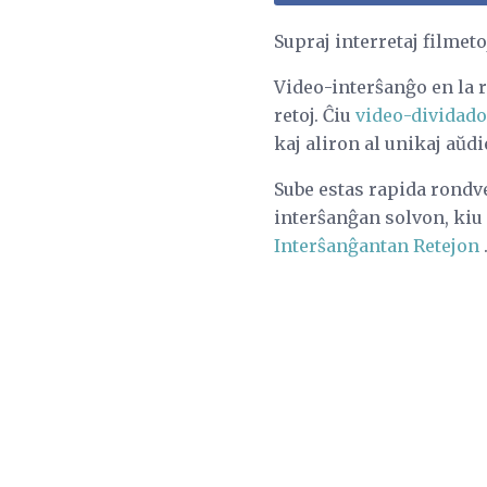
Supraj interretaj filmeto
Video-interŝanĝo en la r
retoj. Ĉiu
video-dividado
kaj aliron al unikaj aŭdi
Sube estas rapida rondve
interŝanĝan solvon, kiu r
Interŝanĝantan Retejon