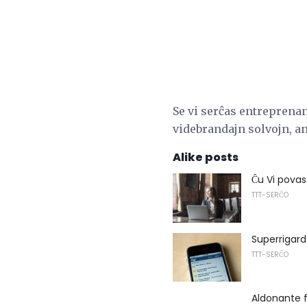
Se vi serĉas entreprena
videbrandajn solvojn, an
Alike posts
Ĉu Vi pova
TTT-SERĈO
Superrigard
TTT-SERĈO
Aldonante f