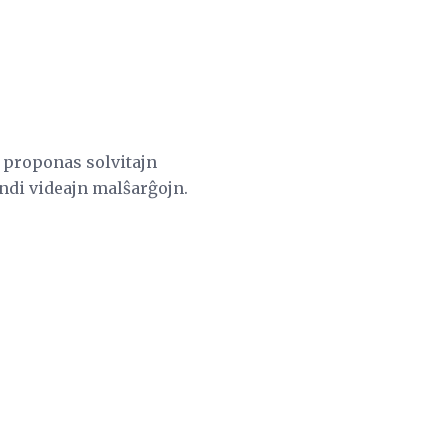
 proponas solvitajn
endi videajn malŝarĝojn.