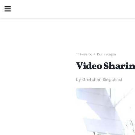
TTT-serĉo
Kuri retejon
Video Sharin
by Gretchen Siegchrist