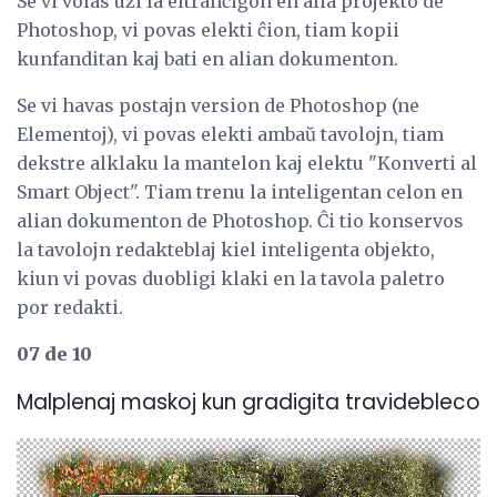
Se vi volas uzi la eltranĉiĝon en alia projekto de
Photoshop, vi povas elekti ĉion, tiam kopii
kunfanditan kaj bati en alian dokumenton.
Se vi havas postajn version de Photoshop (ne
Elementoj), vi povas elekti ambaŭ tavolojn, tiam
dekstre alklaku la mantelon kaj elektu "Konverti al
Smart Object". Tiam trenu la inteligentan celon en
alian dokumenton de Photoshop. Ĉi tio konservos
la tavolojn redakteblaj kiel inteligenta objekto,
kiun vi povas duobligi klaki en la tavola paletro
por redakti.
07 de 10
Malplenaj maskoj kun gradigita travidebleco