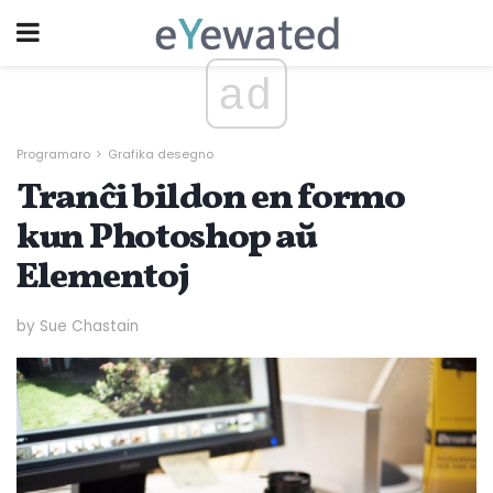
ad
Programaro
Grafika desegno
Tranĉi bildon en formo
kun Photoshop aŭ
Elementoj
by Sue Chastain