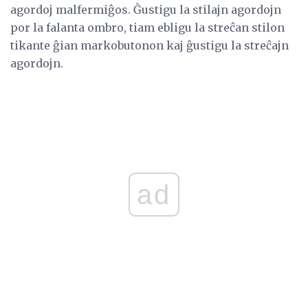
agordoj malfermiĝos. Ĝustigu la stilajn agordojn
por la falanta ombro, tiam ebligu la streĉan stilon
tikante ĝian markobutonon kaj ĝustigu la streĉajn
agordojn.
ad