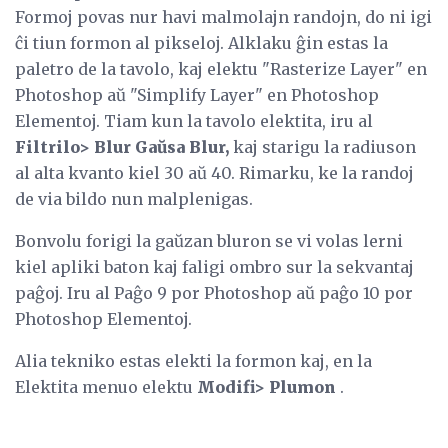
Formoj povas nur havi malmolajn randojn, do ni igi
ĉi tiun formon al pikseloj. Alklaku ĝin estas la
paletro de la tavolo, kaj elektu "Rasterize Layer" en
Photoshop aŭ "Simplify Layer" en Photoshop
Elementoj. Tiam kun la tavolo elektita, iru al
Filtrilo> Blur Gaŭsa Blur,
kaj starigu la radiuson
al alta kvanto kiel 30 aŭ 40. Rimarku, ke la randoj
de via bildo nun malplenigas.
Bonvolu forigi la gaŭzan bluron se vi volas lerni
kiel apliki baton kaj faligi ombro sur la sekvantaj
paĝoj. Iru al Paĝo 9 por Photoshop aŭ paĝo 10 por
Photoshop Elementoj.
Alia tekniko estas elekti la formon kaj, en la
Elektita menuo elektu
Modifi> Plumon
.