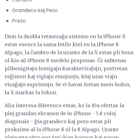
Grandeco kaj Pezo
Prezo
Dum la duobla retmesaĝa sistemo en la iPhone X
estas esence la sama fotilo kiel en la iPhone 8
Alpago, la ĉambro de la uzanto de la X estas pli bona
ol kio aŭ iPhone 8 modelo proponas. Ĝi subtenas
plibonigitajn lumigajn karakterizaĵojn, portretan
reĝimon kaj viglajn emojnojn, kiuj uzas viajn
vizaĝajn esprimojn. Se vi havas fortan mem-ludon,
la X markas la lokon.
Alia interesa diferenco estas, ke la 10a ofertas la
plej grandan ekranon de iu iPhone - 5.8 coloj
diagonale - ĝia grandeco kaj pezo estas pli
proksime al la iPhone 8 ol la 8 Alpago. Uzante
plejparte vitro por fari ĝian korpon kaj novan