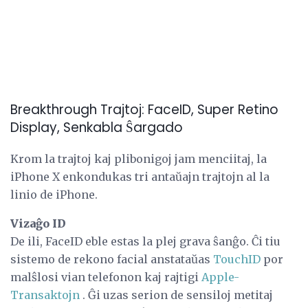
Breakthrough Trajtoj: FaceID, Super Retino
Display, Senkabla Ŝargado
Krom la trajtoj kaj plibonigoj jam menciitaj, la
iPhone X enkondukas tri antaŭajn trajtojn al la
linio de iPhone.
Vizaĝo ID
De ili, FaceID eble estas la plej grava ŝanĝo. Ĉi tiu
sistemo de rekono facial anstataŭas
TouchID
por
malŝlosi vian telefonon kaj rajtigi
Apple-
Transaktojn
. Ĝi uzas serion de sensiloj metitaj