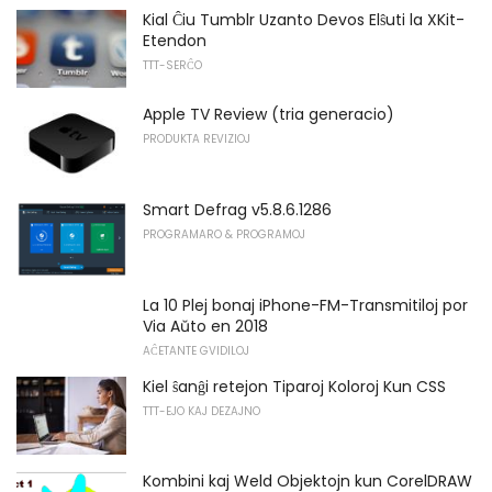
Kial Ĉiu Tumblr Uzanto Devos Elŝuti la XKit-
Etendon
TTT-SERĈO
Apple TV Review (tria generacio)
PRODUKTA REVIZIOJ
Smart Defrag v5.8.6.1286
PROGRAMARO & PROGRAMOJ
La 10 Plej bonaj iPhone-FM-Transmitiloj por
Via Aŭto en 2018
AĈETANTE GVIDILOJ
Kiel ŝanĝi retejon Tiparoj Koloroj Kun CSS
TTT-EJO KAJ DEZAJNO
Kombini kaj Weld Objektojn kun CorelDRAW