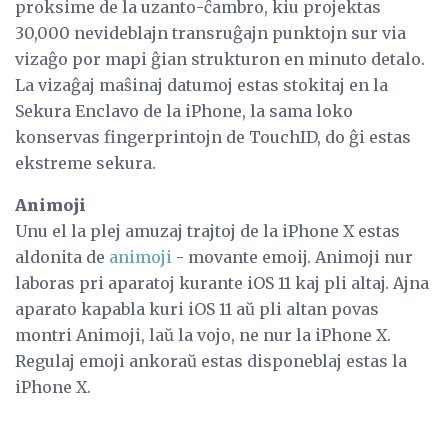
proksime de la uzanto-ĉambro, kiu projektas
30,000 nevideblajn transruĝajn punktojn sur via
vizaĝo por mapi ĝian strukturon en minuto detalo.
La vizaĝaj maŝinaj datumoj estas stokitaj en la
Sekura Enclavo de la iPhone, la sama loko
konservas fingerprintojn de TouchID, do ĝi estas
ekstreme sekura.
Animoji
Unu el la plej amuzaj trajtoj de la iPhone X estas
aldonita de
animoji
- movante emoij. Animoji nur
laboras pri aparatoj kurante iOS 11 kaj pli altaj. Ajna
aparato kapabla kuri iOS 11 aŭ pli altan povas
montri Animoji, laŭ la vojo, ne nur la iPhone X.
Regulaj emoji ankoraŭ estas disponeblaj estas la
iPhone X.