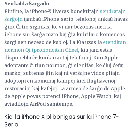
Senkabla Ŝargado
Finfine, la iPhone-X liveras konektitajn
sendratajn
ŝarĝojn
(ambaŭ iPhone-serio-telefonoj ankaŭ havas
ĝin). Ĉi tio signifas, ke vi nur bezonas meti la
iPhone sur ŝarĝa mato kaj ĝia kuirilaro komencos
ŝargi sen neceso de kabloj. La 10a uzas la
etenditan
normon Qi (prononcitan Chee),
kiu jam estas
disponebla ĉe konkurantaj telefonoj. Kun Apple
adoptante ĉi tiun normon, ĝi signifas, ke ĉiuj ĉefaj
markoj subtenas ĝin kaj ni verŝajne vidos pliajn
adoptojn en komunaj kampoj kiel flughavenoj,
restoracioj kaj kafejoj. La armeo de ŝarĝo de Apple
de Apple povas potenci iPhone, Apple Watch, kaj
aviadilojn AirPod samtempe.
Kiel la iPhone X plibonigas sur la iPhone 7-
Serio