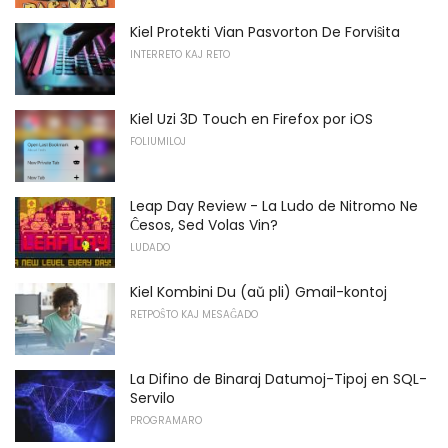
Kiel Protekti Vian Pasvorton De Forviŝita
INTERRETO KAJ RETO
Kiel Uzi 3D Touch en Firefox por iOS
FOLIUMILOJ
Leap Day Review - La Ludo de Nitromo Ne
Ĉesos, Sed Volas Vin?
LUDADO
Kiel Kombini Du (aŭ pli) Gmail-kontoj
RETPOŜTO KAJ MESAĜADO
La Difino de Binaraj Datumoj-Tipoj en SQL-
Servilo
PROGRAMARO