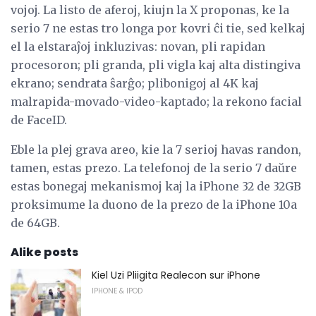
vojoj. La listo de aferoj, kiujn la X proponas, ke la
serio 7 ne estas tro longa por kovri ĉi tie, sed kelkaj
el la elstaraĵoj inkluzivas: novan, pli rapidan
procesoron; pli granda, pli vigla kaj alta distingiva
ekrano; sendrata ŝarĝo; plibonigoj al 4K kaj
malrapida-movado-video-kaptado; la rekono facial
de FaceID.
Eble la plej grava areo, kie la 7 serioj havas randon,
tamen, estas prezo. La telefonoj de la serio 7 daŭre
estas bonegaj mekanismoj kaj la iPhone 32 de 32GB
proksimume la duono de la prezo de la iPhone 10a
de 64GB.
Alike posts
Kiel Uzi Pliigita Realecon sur iPhone
IPHONE & IPOD