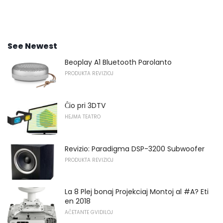
See Newest
Beoplay A1 Bluetooth Parolanto
PRODUKTA REVIZIOJ
Ĉio pri 3DTV
HEJMA TEATRO
Revizio: Paradigma DSP-3200 Subwoofer
PRODUKTA REVIZIOJ
La 8 Plej bonaj Projekciaj Montoj al #A? Eti
en 2018
AĈETANTE GVIDILOJ