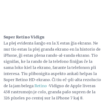
Super Retino Vidigu
La plej evidenta ŝanĝo en la X estas ĝia ekrano. Ne
nur tio estas la plej granda ekrano en la historio de
iPhone, ĝi estas plena rando-al-randa ekrano. Tio
signifas, ke la rando de la telefono finiĝas ĉe la
sama loko kiel la ekrano, farante la telefonon pli
interesa. Tiu plibonigita aspekto ankaŭ helpas la
Super Retino HD-ekrano. Ĉi tiu eĉ-pli-alta rezolucio
de la jam belega
Retino
-Vidiguo de Apple liveras
458 rastrumojn je colo, granda paŝo supren de la
326 píxeles po centoj sur la iPhone 7 kaj 8.