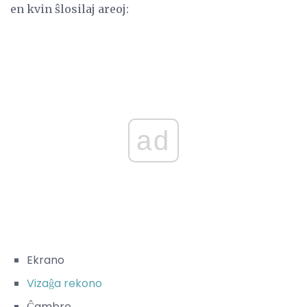
en kvin ŝlosilaj areoj:
ad
Ekrano
Vizaĝa rekono
Ĉambro