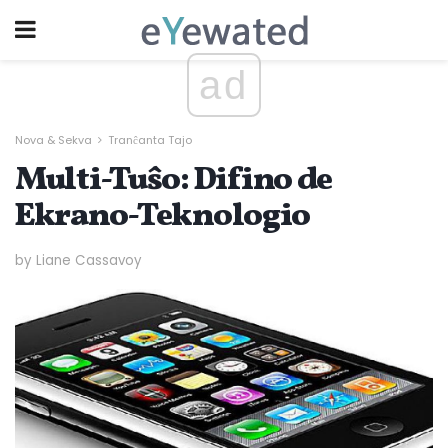
ad
Nova & Sekva
Tranĉanta Tajo
Multi-Tuŝo: Difino de
Ekrano-Teknologio
by Liane Cassavoy