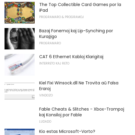
The Top Collectible Card Games por la
iPad
PROGRAMARO & PROGRAMOJ
Bazaj Fonemoj kaj Lip-Synching por
Kuraĝigo
PROGRAMARO
CAT 6 Ethernet Kabloj Klarigitaj
INTERRETO KAJ RETO
Kiel Fixi Winsock.dll Ne Trovita aŭ Falsa
Eraroj
VINDOZO
Fable Cheats & Slitches - Xbox-Trompoj
kaj Konsiloj por Fable
LUDADO
Kio estas Microsoft-Vorto?