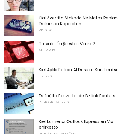
Kial Avertita Stokado Ne Matas Realan
Datuman Kapaciton
VINDOZO
Trovulo: Ĉu ĝi estas Viruso?
ANTIVIRUS
Kiel Apliki Patron Al Dosiero Kun Linukso
LINUKSO
Defaŭlta Pasvortoj de D-Link Routers
INTERRETO KAJ RETO
Kiel komenci Outlook Express en Via
enirkesto
RETPOŜTO KAJ MESAĜADO