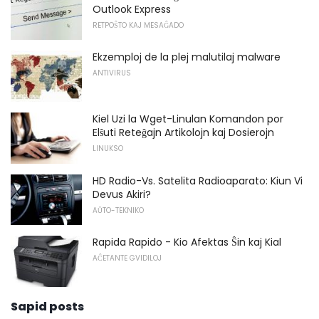
Outlook Express
RETPOŜTO KAJ MESAĜADO
Ekzemploj de la plej malutilaj malware
ANTIVIRUS
Kiel Uzi la Wget-Linulan Komandon por
Elŝuti Reteĝajn Artikolojn kaj Dosierojn
LINUKSO
HD Radio-Vs. Satelita Radioaparato: Kiun Vi
Devus Akiri?
AŬTO-TEKNIKO
Rapida Rapido - Kio Afektas Ŝin kaj Kial
AĈETANTE GVIDILOJ
Sapid posts