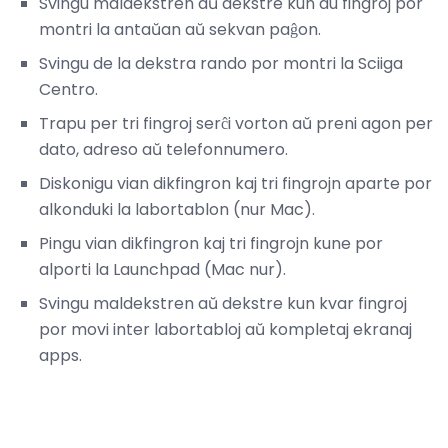
Svingu maldekstren aŭ dekstre kun du fingroj por
montri la antaŭan aŭ sekvan paĝon.
Svingu de la dekstra rando por montri la Sciiga
Centro.
Trapu per tri fingroj serĉi vorton aŭ preni agon per
dato, adreso aŭ telefonnumero.
Diskonigu vian dikfingron kaj tri fingrojn aparte por
alkonduki la labortablon (nur Mac).
Pingu vian dikfingron kaj tri fingrojn kune por
alporti la Launchpad (Mac nur).
Svingu maldekstren aŭ dekstre kun kvar fingroj
por movi inter labortabloj aŭ kompletaj ekranaj
apps.