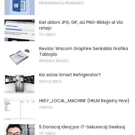
PROGRAMARO & PROGRAMOJ
Kiel aldoni JPG, GIF, aŭ PNG-Bildojn al Via
retejo
TTT-SERĈO
Revizio: Wacom Graphire Senkabla Grafika
Tablojdo
PRODUKTA REVIZIOJ
Kio estas Smart Refrigerator?
NOVA & SEKVA
HKEY_LOCAL_MACHINE (HKLM Registry Hive)
VINDOZO
5 Donacaj Ideoj por IT-Sekurecaj Geeksoj
TTT-SERĈO