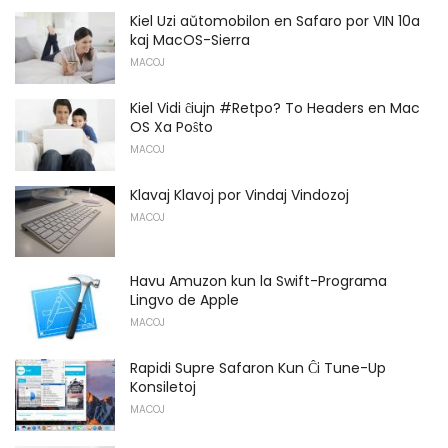
Kiel Uzi aŭtomobilon en Safaro por VIN 10a
kaj MacOS-Sierra
MACOJ
Kiel Vidi ĉiujn #Retpo? To Headers en Mac
OS Xa Poŝto
MACOJ
Klavaj Klavoj por Vindaj Vindozoj
MACOJ
Havu Amuzon kun la Swift-Programa
Lingvo de Apple
MACOJ
Rapidi Supre Safaron Kun Ĉi Tune-Up
Konsiletoj
MACOJ