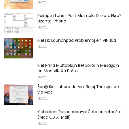
MACOJ
Rekapti iTunes Post Malmola Disko #Ekra? I
Uzanta iPhone
MACOJ
Kiel Fix Launchpad Problemoj en VIN 10a
MACOJ
Kiel Printi Multoblajn Retpoŝtajn Mesaĝojn
en Mac VIN Xa Poŝto
MACOJ
Ŝanĝi Kiel Laboro de Viaj Rulaj Trinkejoj de
via Mac
MACOJ
Kiel aldoni Respondon-al Ĉefo en retpoŝtoj
(Mac OS X-Mail)
MACOJ