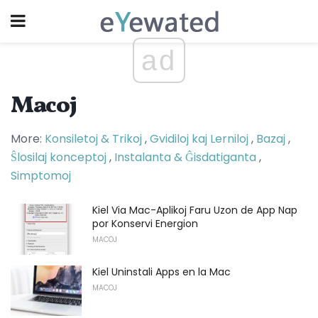
ad
Macoj
More:
Konsiletoj & Trikoj
,
Gvidiloj kaj Lerniloj
,
Bazaj
,
Ŝlosilaj konceptoj
,
Instalanta & Ĝisdatiganta
,
Simptomoj
Kiel Via Mac-Aplikoj Faru Uzon de App Nap
por Konservi Energion
MACOJ
Kiel Uninstali Apps en la Mac
MACOJ