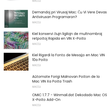
MACOJ
Demandoj pri Virusaj Mac: Ĉu Vi Vere Devas
Antivirusan Programaron?
MACOJ
Kiel konservi ĉiujn ligilojn de multnombraj
retpoŝtoj Rapida en VIN X-Poŝto
MACOJ
Kiel Rigardi la Fonto de Mesaĝo en Mac VIN
10a Poŝto
MACOJ
Aŭtomate Forigi Malnovan Poŝton de la
Mac VIN Xa Poŝta Trash
MACOJ
OMiC 1.7.7 - Winmail.dat Dekodado Mac OS
X-Poŝto Add-On
MACOJ