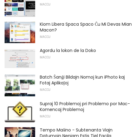
MACOJ
Kiom Libera Spaca Spaco Ĉu Mi Devas Mian
Macon?
MACOJ
Agordu la lokon de la Doko
MACOJ
Batch Ŝanĝi Bildajn Nomoj kun iPhoto kaj
Fotaj Aplikaĵoj
MACOJ
Supraj 10 Problemoj pri Problemo por Mac-
Komencaj Problemoj
MACOJ
Tempo Maŝino - Subtenanta Viajn
Datumojn Neniam Estis Tiel Facila