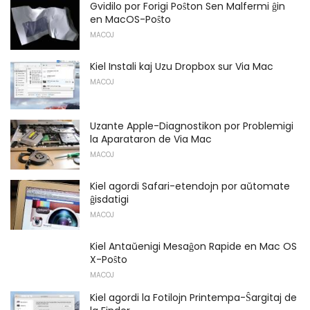
Gvidilo por Forigi Poŝton Sen Malfermi ĝin
en MacOS-Poŝto
MACOJ
Kiel Instali kaj Uzu Dropbox sur Via Mac
MACOJ
Uzante Apple-Diagnostikon por Problemigi
la Aparataron de Via Mac
MACOJ
Kiel agordi Safari-etendojn por aŭtomate
ĝisdatigi
MACOJ
Kiel Antaŭenigi Mesaĝon Rapide en Mac OS
X-Poŝto
MACOJ
Kiel agordi la Fotilojn Printempa-Ŝargitaj de