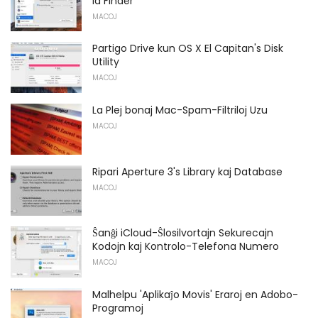
la Finder
MACOJ
Partigo Drive kun OS X El Capitan's Disk
Utility
MACOJ
La Plej bonaj Mac-Spam-Filtriloj Uzu
MACOJ
Ripari Aperture 3's Library kaj Database
MACOJ
Ŝanĝi iCloud-Ŝlosilvortajn Sekurecajn
Kodojn kaj Kontrolo-Telefona Numero
MACOJ
Malhelpu 'Aplikaĵo Movis' Eraroj en Adobo-
Programoj