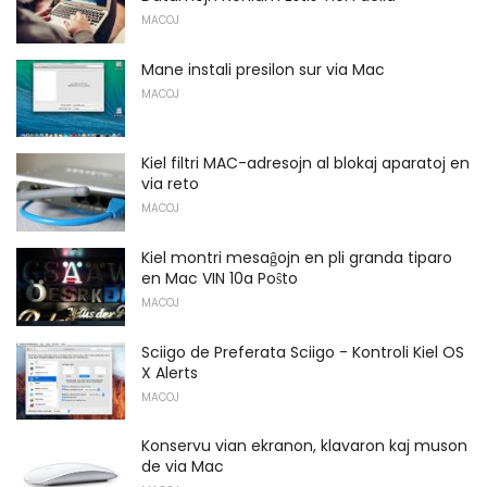
MACOJ
Mane instali presilon sur via Mac
MACOJ
Kiel filtri MAC-adresojn al blokaj aparatoj en
via reto
MACOJ
Kiel montri mesaĝojn en pli granda tiparo
en Mac VIN 10a Poŝto
MACOJ
Sciigo de Preferata Sciigo - Kontroli Kiel OS
X Alerts
MACOJ
Konservu vian ekranon, klavaron kaj muson
de via Mac