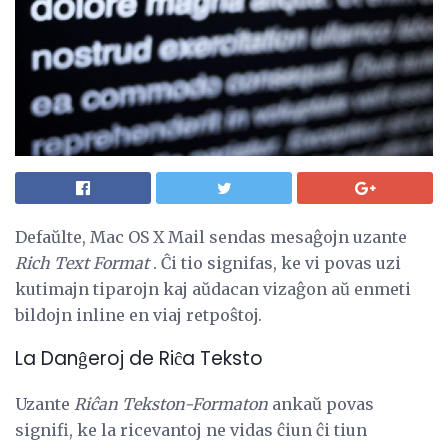
Defaŭlte, Mac OS X Mail sendas mesaĝojn uzante
Rich Text Format
. Ĉi tio signifas, ke vi povas uzi
kutimajn tiparojn kaj aŭdacan vizaĝon aŭ enmeti
bildojn inline en viaj retpoŝtoj.
La Danĝeroj de Riĉa Teksto
Uzante
Riĉan Tekston-Formaton
ankaŭ povas
signifi, ke la ricevantoj ne vidas ĉiun ĉi tiun