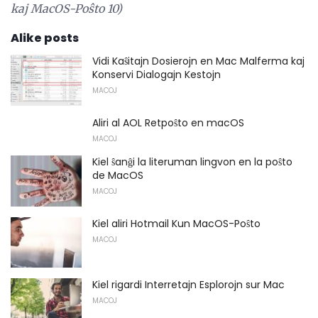
kaj MacOS-Poŝto 10)
Alike posts
Vidi Kaŝitajn Dosierojn en Mac Malferma kaj
Konservi Dialogajn Kestojn
MACOJ
Aliri al AOL Retpoŝto en macOS
MACOJ
Kiel ŝanĝi la literuman lingvon en la poŝto
de MacOS
MACOJ
Kiel aliri Hotmail Kun MacOS-Poŝto
MACOJ
Kiel rigardi Interretajn Esplorojn sur Mac
MACOJ