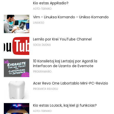
Kio estas AppRadio?
AŬTO-TEKNIKO
Vim - Linuksa Komando - Unikso Komando
LINUKSO
Lernilo por Krei YouTube Channel
SOCIA DUONA
10 Konsiletoj kaj Lertaĵoj por Agordi la
Interfacon de Uzanto de Evernote
PROGRAMARO
Acer Revo One Labortablo Mini-PC-Revizio
PRODUKTA REVIZIOJ
Kio estas LoJack, kaj kiel ĝi funkcias?
AŬTO-TEKNIKO