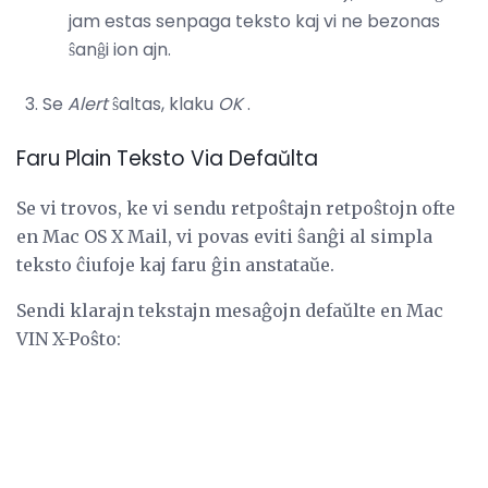
jam estas senpaga teksto kaj vi ne bezonas
ŝanĝi ion ajn.
Se
Alert
ŝaltas, klaku
OK
.
Faru Plain Teksto Via Defaŭlta
Se vi trovos, ke vi sendu retpoŝtajn retpoŝtojn ofte
en Mac OS X Mail, vi povas eviti ŝanĝi al simpla
teksto ĉiufoje kaj faru ĝin anstataŭe.
Sendi klarajn tekstajn mesaĝojn defaŭlte en Mac
VIN X-Poŝto: