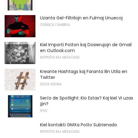
Uzanta Gel-Filtrilojn en Fulmaj Unuecoj
CIFERECA ĈAMBROJ
Kiel Importi Poŝton kaj Dosierujojn de Gmail
en Outlook.com
RETPOŜTO KAJ MESAĜADO
Kreante Hashtags kaj Faranta Ilin Utila en
Twitter
SOCIA DUONA
Serĉo de Spotlight: Kio Estas? Kaj kiel Vi uzas
ĝin?
IPAD
Kiel kontakti GMXa Poŝto Subtenado
RETPOŜTO KAJ MESAĜADO