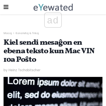
ad
Macoj
Konsiletoj & Trikoj
Kiel sendi mesaĝon en
ebena teksto kun Mac VIN
10a Poŝto
by Heinz Tschabitscher