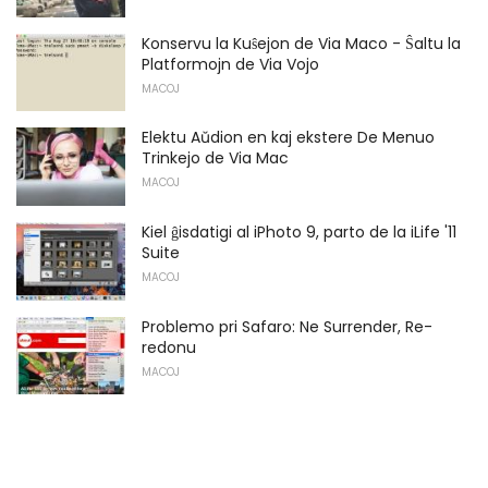
Konservu la Kuŝejon de Via Maco - Ŝaltu la
Platformojn de Via Vojo
MACOJ
Elektu Aŭdion en kaj ekstere De Menuo
Trinkejo de Via Mac
MACOJ
Kiel ĝisdatigi al iPhoto 9, parto de la iLife '11
Suite
MACOJ
Problemo pri Safaro: Ne Surrender, Re-
redonu
MACOJ