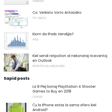
VINDOZO
Co: Verkisto Vorto Antaŭdiro
TTT-SERĈO
Kiom da iPads Vendiĝis?
IPAD
Kiel sendi retpoŝton al nekonataj ricevantoj
en Outlook
RETPOŜTO KAJ MESAĜADO
Sapid posts
La 8 Plej bonaj PlayStation 4 Shooter
Games to Buy en 2018
LUDADO
Ĉu la iPhone estas la sama afero kiel
Android?