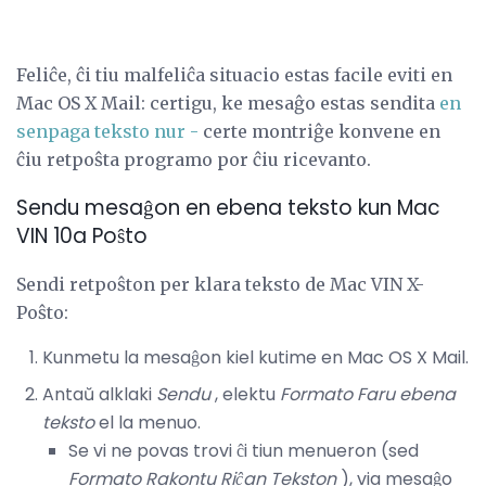
Feliĉe, ĉi tiu malfeliĉa situacio estas facile eviti en
Mac OS X Mail: certigu, ke mesaĝo estas sendita
en
senpaga teksto nur -
certe montriĝe konvene en
ĉiu retpoŝta programo por ĉiu ricevanto.
Sendu mesaĝon en ebena teksto kun Mac
VIN 10a Poŝto
Sendi retpoŝton per klara teksto de Mac VIN X-
Poŝto:
Kunmetu la mesaĝon kiel kutime en Mac OS X Mail.
Antaŭ alklaki
Sendu
, elektu
Formato
Faru ebena
teksto
el la menuo.
Se vi ne povas trovi ĉi tiun menueron (sed
Formato Rakontu Riĉan Tekston
), via mesaĝo