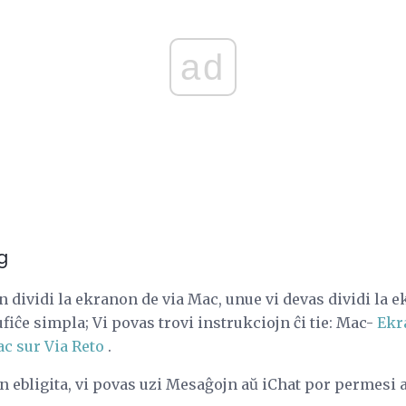
ad
g
un dividi la ekranon de via Mac, unue vi devas dividi la
fiĉe simpla; Vi povas trovi instrukciojn ĉi tie: Mac-
Ekr
c sur Via Reto
.
 ebligita, vi povas uzi Mesaĝojn aŭ iChat por permesi al