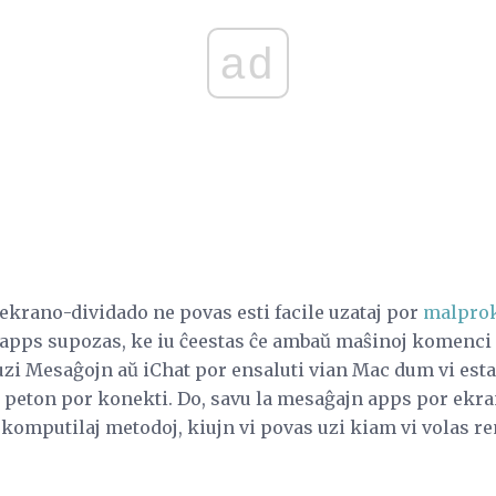
ad
ekrano-dividado ne povas esti facile uzataj por
malprok
pps supozas, ke iu ĉeestas ĉe ambaŭ maŝinoj komenci 
uzi Mesaĝojn aŭ iChat por ensaluti vian Mac dum vi estas
a peton por konekti. Do, savu la mesaĝajn apps por ekran
j komputilaj metodoj, kiujn vi povas uzi kiam vi volas r