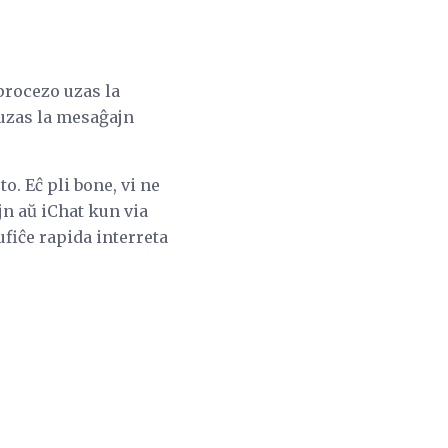
 procezo uzas la
 uzas la mesaĝajn
. Eĉ pli bone, vi ne
jn aŭ iChat kun via
fiĉe rapida interreta