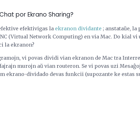
 iChat por Ekrano Sharing?
fektive efektivigas la
ekranon dividante
; anstataŭe, la
 VNC (Virtual Network Computing) en via Mac. Do kial vi
i la ekranon?
amojn, vi povas dividi vian ekranon de Mac tra Interreto
 fajrajn murojn aŭ vian routeron. Se vi povas uzi Mesaĝo
 ekrano-dividado devas funkcii (supozante ke estas su