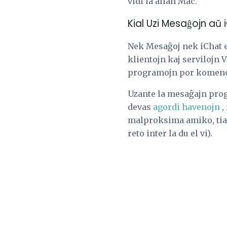
vidi la alian Mac.
Kial Uzi Mesaĝojn aŭ
Nek Mesaĝoj nek iChat e
klientojn kaj servilojn
programojn por komenc
Uzante la mesaĝajn progr
devas
agordi havenojn
,
malproksima amiko, tiam
reto inter la du el vi).