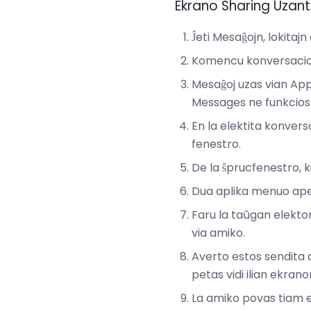
Ekrano Sharing Uzan
Ĵeti Mesaĝojn, lokitajn
Komencu konversacion
Mesaĝoj uzas vian App
Messages ne funkcios 
En la elektita konvers
fenestro.
De la ŝprucfenestro, k
Dua aplika menuo aper
Faru la taŭgan elekton
via amiko.
Averto estos sendita al
petas vidi ilian ekrano
La amiko povas tiam el