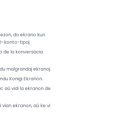
cezon, do ekrano kun
D-konto-tipoj.
ko de la konversacia
 du malgrandaj ekranoj.
andu Konigi Ekranon.
c aŭ vidi la ekranon de
di vian ekranon, aŭ ke vi