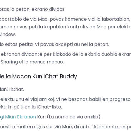
ptas la peton, ekrano dividos.
 labortablo de via Mac, povas komence vidi la labortablon,
i tamen povas peti la kapablon kontroli vian Mac per elek
window.
lo estas petita. Vi povas akcepti aŭ nei la peton.
la ekranon dividante per klakado de la ekbrila duobla ekra
 Sharing el la menuo menuo.
de la Macon Kun iChat Buddy
lanĉi iChat.
, elektu unu el viaj amikoj. Vi ne bezonas babili en progres
ti lin aŭ ŝi en la iChat-listo.
gi Mian Ekranon
Kun (La nomo de via amiko).
nestro malfermiĝos sur via Mac, dirante "Atendante resp