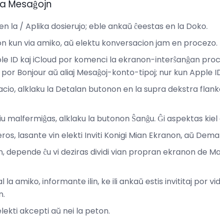
ta Mesaĝojn
 en la / Aplika dosierujo; eble ankaŭ ĉeestas en la Doko.
 kun via amiko, aŭ elektu konversacion jam en procezo.
le ID kaj iCloud por komenci la ekranon-interŝanĝan pro
por Bonjour aŭ aliaj Mesaĝoj-konto-tipoj; nur kun Apple I
acio, alklaku la Detalan butonon en la supra dekstra flan
iu malfermiĝas, alklaku la butonon Ŝanĝu. Ĝi aspektas kiel
os, lasante vin elekti Inviti Konigi Mian Ekranon, aŭ Dem
, depende ĉu vi deziras dividi vian propran ekranon de Ma
 la amiko, informante ilin, ke ili ankaŭ estis invititaj por vi
n.
ekti akcepti aŭ nei la peton.