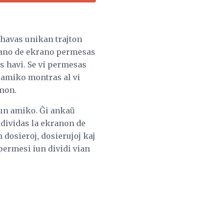
 havas unikan trajton
rano de ekrano permesas
s havi. Se vi permesas
a amiko montras al vi
emon.
kun amiko. Ĝi ankaŭ
 dividas la ekranon de
n dosieroj, dosierujoj kaj
 permesi iun dividi vian