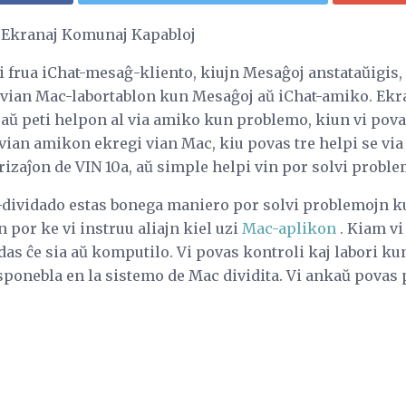
j Ekranaj Komunaj Kapabloj
i frua iChat-mesaĝ-kliento, kiujn Mesaĝoj anstataŭigis,
i vian Mac-labortablon kun Mesaĝoj aŭ iChat-amiko. Ek
 aŭ peti helpon al via amiko kun problemo, kiun vi pova
 vian amikon ekregi vian Mac, kiu povas tre helpi se vi
rizaĵon de VIN 10a, aŭ simple helpi vin por solvi probl
-dividado estas bonega maniero por solvi problemojn 
por ke vi instruu aliajn kiel uzi
Mac-aplikon
. Kiam vi
sidas ĉe sia aŭ komputilo. Vi povas kontroli kaj labori ku
disponebla en la sistemo de Mac dividita. Vi ankaŭ povas