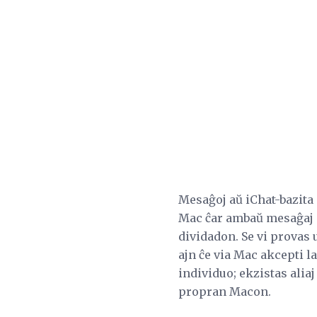
Mesaĝoj aŭ iChat-bazita 
Mac ĉar ambaŭ mesaĝaj a
dividadon. Se vi provas 
ajn ĉe via Mac akcepti l
individuo; ekzistas alia
propran Macon.