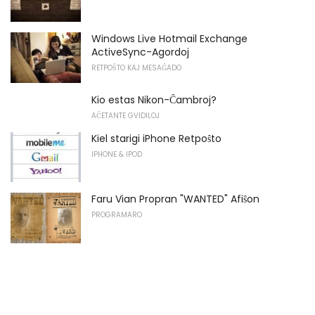
Windows Live Hotmail Exchange
ActiveSync-Agordoj
RETPOŜTO KAJ MESAĜADO
Kio estas Nikon-Ĉambroj?
AĈETANTE GVIDILOJ
Kiel starigi iPhone Retpoŝto
IPHONE & IPOD
Faru Vian Propran "WANTED" Afiŝon
PROGRAMARO