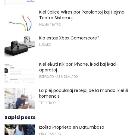
Kiel Splice Wires por Parolantoj kaj Hejma
Teatra Sistemoj
HEJMA TEATRO
Kio estas Xbox Gamerscore?
LUDADO
Kiel elŝuti Kik por iPhone, iPod kaj iPad-
aparatoj
RETPOŜTO KAJ MESAĜADO
La plej popularaj retejoj de la mondo: kiel ili
komencis
TTT-SERĈO
Sapid posts
Izolita Proprieto en Datumbazo
PROGRAMARO