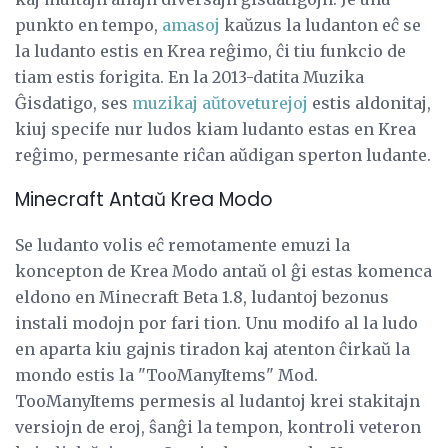
punkto en tempo,
amasoj
kaŭzus la ludanton eĉ se
la ludanto estis en Krea reĝimo, ĉi tiu funkcio de
tiam estis forigita. En la 2013-datita Muzika
Ĝisdatigo, ses
muzikaj aŭtoveturejoj
estis aldonitaj,
kiuj specife nur ludos kiam ludanto estas en Krea
reĝimo, permesante riĉan aŭdigan sperton ludante.
Minecraft Antaŭ Krea Modo
Se ludanto volis eĉ remotamente emuzi la
koncepton de Krea Modo antaŭ ol ĝi estas komenca
eldono en Minecraft Beta 1.8, ludantoj bezonus
instali modojn por fari tion. Unu modifo al la ludo
en aparta kiu gajnis tiradon kaj atenton ĉirkaŭ la
mondo estis la "TooManyItems" Mod.
TooManyItems permesis al ludantoj krei stakitajn
versiojn de eroj, ŝanĝi la tempon, kontroli veteron