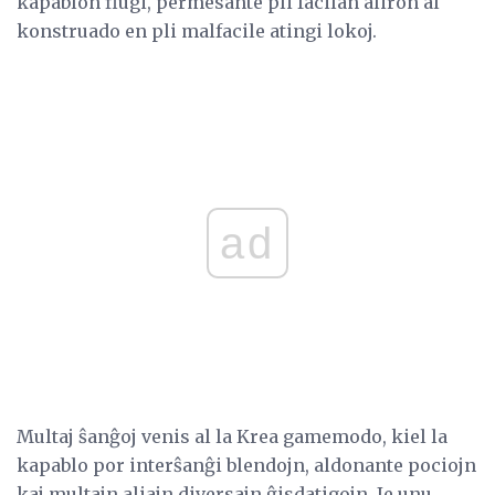
kapablon flugi, permesante pli facilan aliron al
konstruado en pli malfacile atingi lokoj.
ad
Multaj ŝanĝoj venis al la Krea gamemodo, kiel la
kapablo por interŝanĝi blendojn, aldonante pociojn
kaj multajn aliajn diversajn ĝisdatigojn. Je unu