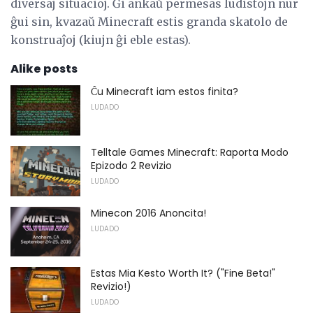
diversaj situacioj. Ĝi ankaŭ permesas ludistojn nur
ĝui sin, kvazaŭ Minecraft estis granda skatolo de
konstruaĵoj (kiujn ĝi eble estas).
Alike posts
Ĉu Minecraft iam estos finita?
LUDADO
Telltale Games Minecraft: Raporta Modo
Epizodo 2 Revizio
LUDADO
Minecon 2016 Anoncita!
LUDADO
Estas Mia Kesto Worth It? ("Fine Beta!"
Revizio!)
LUDADO