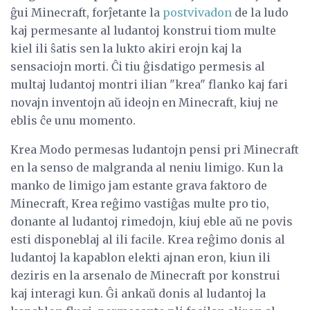
ĝui Minecraft, forĵetante la
postvivadon
de la ludo
kaj permesante al ludantoj konstrui tiom multe
kiel ili ŝatis sen la lukto akiri erojn kaj la
sensaciojn morti. Ĉi tiu ĝisdatigo permesis al
multaj ludantoj montri ilian "krea" flanko kaj fari
novajn inventojn aŭ ideojn en Minecraft, kiuj ne
eblis ĉe unu momento.
Krea Modo permesas ludantojn pensi pri Minecraft
en la senso de malgranda al neniu limigo. Kun la
manko de limigo jam estante grava faktoro de
Minecraft, Krea reĝimo vastiĝas multe pro tio,
donante al ludantoj rimedojn, kiuj eble aŭ ne povis
esti disponeblaj al ili facile. Krea reĝimo donis al
ludantoj la kapablon elekti ajnan eron, kiun ili
deziris en la arsenalo de Minecraft por konstrui
kaj interagi kun. Ĝi ankaŭ donis al ludantoj la