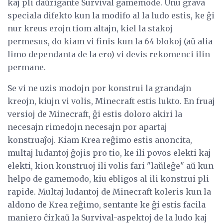
kaj pli daŭrigante Survival gamemode. Unu grava
speciala difekto kun la modifo al la ludo estis, ke ĝi
nur kreus erojn tiom altajn, kiel la stakoj
permesus, do kiam vi finis kun la 64 blokoj (aŭ alia
limo dependanta de la ero) vi devis rekomenci ilin
permane.
Se vi ne uzis modojn por konstrui la grandajn
kreojn, kiujn vi volis, Minecraft estis lukto. En fruaj
versioj de Minecraft, ĝi estis doloro akiri la
necesajn rimedojn necesajn por apartaj
konstruaĵoj. Kiam Krea reĝimo estis anoncita,
multaj ludantoj ĝojis pro tio, ke ili povos elekti kaj
elekti, kion konstruoj ili volis fari "laŭleĝe" aŭ kun
helpo de gamemodo, kiu ebligos al ili konstrui pli
rapide. Multaj ludantoj de Minecraft koleris kun la
aldono de Krea reĝimo, sentante ke ĝi estis facila
maniero ĉirkaŭ la Survival-aspektoj de la ludo kaj