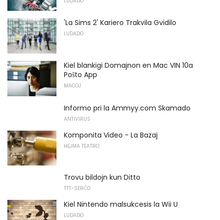
LUDADO
'La Sims 2' Kariero Trakvila Gvidilo
LUDADO
Kiel blankigi Domajnon en Mac VIN 10a
Poŝto App
MACOJ
Informo pri la Ammyy.com Skamado
ANTIVIRUS
Komponita Video - La Bazaj
HEJMA TEATRO
Trovu bildojn kun Ditto
TTT-SERĈO
Kiel Nintendo malsukcesis la Wii U
LUDADO