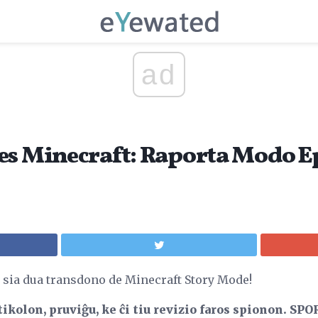
ad
es Minecraft: Raporta Modo E
sia dua transdono de Minecraft Story Mode!
tikolon, pruviĝu, ke ĉi tiu revizio faros spionon.
SPOR