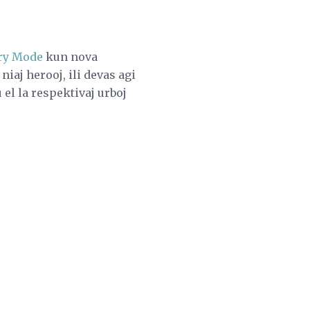
ory Mode
kun nova
iaj herooj, ili devas agi
u el la respektivaj urboj