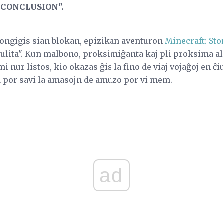
 CONCLUSION".
longigis sian blokan, epizikan aventuron
Minecraft: St
lita". Kun malbono, proksimiĝanta kaj pli proksima al n
mi nur listos, kio okazas ĝis la fino de viaj vojaĝoj en ĉi
 por savi la amasojn de amuzo por vi mem.
ad