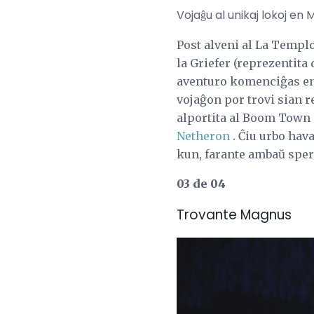
Vojaĝu al unikaj lokoj en
Post alveni al La Templ
la Griefer (reprezentita 
aventuro komenciĝas en l
vojaĝon por trovi sian r
alportita al Boom Town 
Netheron
. Ĉiu urbo hav
kun, farante ambaŭ sper
03 de 04
Trovante Magnus