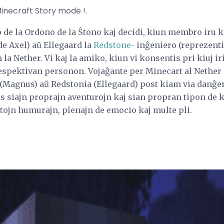
 Minecraft Story mode !.
o de la Ordono de la Ŝtono kaj decidi, kiun membro iru 
de Axel) aŭ Ellegaard la
Redstone-
inĝeniero (reprezentit
a Nether. Vi kaj la amiko, kiun vi konsentis pri kiuj ir
espektivan personon. Vojaĝante per Minecart al Nether 
(Magnus) aŭ Redstonia (Ellegaard) post kiam via danĝera
as siajn proprajn aventurojn kaj sian propran tipon de k
tojn humurajn, plenajn de emocio kaj multe pli.