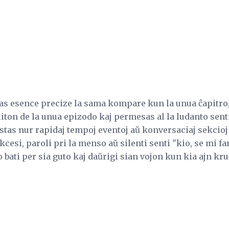
as esence precize la sama kompare kun la unua ĉapitro, 
iton de la unua epizodo kaj permesas al la ludanto sent
 estas nur rapidaj tempoj eventoj aŭ konversaciaj sekcioj
kcesi, paroli pri la menso aŭ silenti senti "kio, se mi fa
o bati per sia guto kaj daŭrigi sian vojon kun kia ajn kru