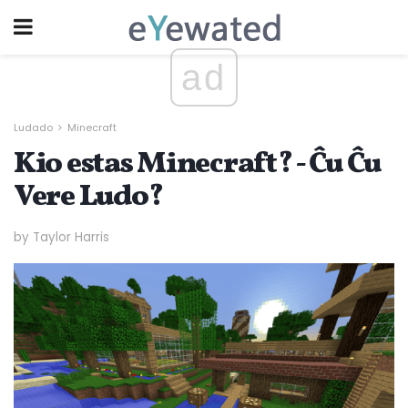
ad
Ludado
Minecraft
Kio estas Minecraft? - Ĉu Ĉu
Vere Ludo?
by Taylor Harris