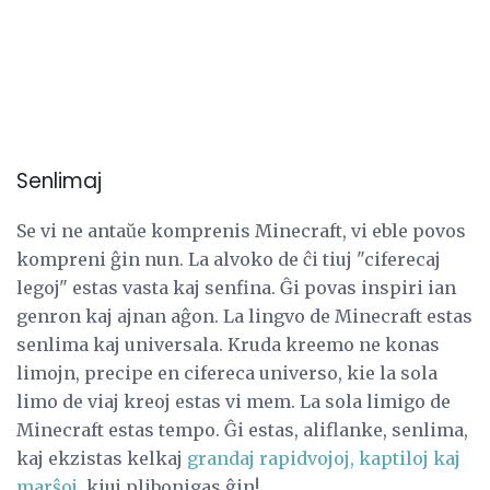
Senlimaj
Se vi ne antaŭe komprenis Minecraft, vi eble povos
kompreni ĝin nun. La alvoko de ĉi tiuj "ciferecaj
legoj" estas vasta kaj senfina. Ĝi povas inspiri ian
genron kaj ajnan aĝon. La lingvo de Minecraft estas
senlima kaj universala. Kruda kreemo ne konas
limojn, precipe en cifereca universo, kie la sola
limo de viaj kreoj estas vi mem. La sola limigo de
Minecraft estas tempo. Ĝi estas, aliflanke, senlima,
kaj ekzistas kelkaj
grandaj rapidvojoj, kaptiloj kaj
marŝoj,
kiuj plibonigas ĝin!