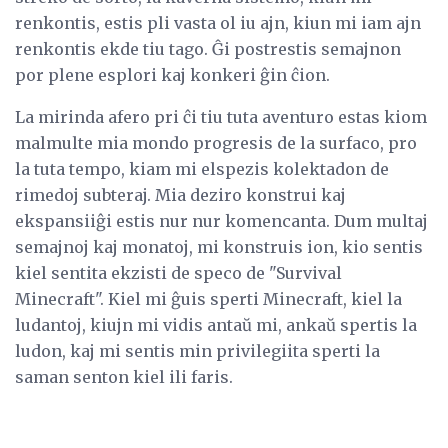
renkontis, estis pli vasta ol iu ajn, kiun mi iam ajn
renkontis ekde tiu tago. Ĝi postrestis semajnon
por plene esplori kaj konkeri ĝin ĉion.
La mirinda afero pri ĉi tiu tuta aventuro estas kiom
malmulte mia mondo progresis de la surfaco, pro
la tuta tempo, kiam mi elspezis kolektadon de
rimedoj subteraj. Mia deziro konstrui kaj
ekspansiiĝi ​​estis nur nur komencanta. Dum multaj
semajnoj kaj monatoj, mi konstruis ion, kio sentis
kiel sentita ekzisti de speco de "Survival
Minecraft". Kiel mi ĝuis sperti Minecraft, kiel la
ludantoj, kiujn mi vidis antaŭ mi, ankaŭ spertis la
ludon, kaj mi sentis min privilegiita sperti la
saman senton kiel ili faris.