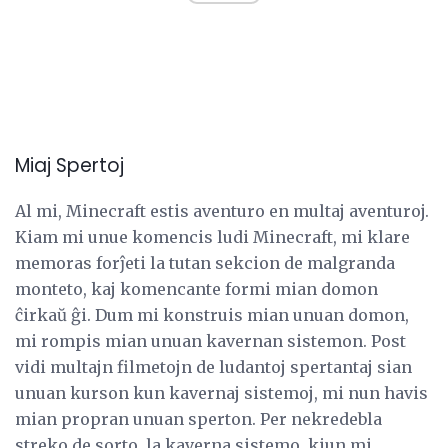
Miaj Spertoj
Al mi, Minecraft estis aventuro en multaj aventuroj.
Kiam mi unue komencis ludi Minecraft, mi klare
memoras forĵeti la tutan sekcion de malgranda
monteto, kaj komencante formi mian domon
ĉirkaŭ ĝi. Dum mi konstruis mian unuan domon,
mi rompis mian unuan kavernan sistemon. Post
vidi multajn filmetojn de ludantoj spertantaj sian
unuan kurson kun kavernaj sistemoj, mi nun havis
mian propran unuan sperton. Per nekredebla
streko de sorto, la kaverna sistemo, kiun mi