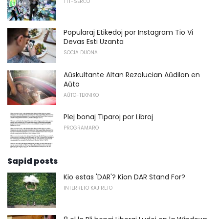
TTT-SERĈO
Popularaj Etikedoj por Instagram Tio Vi
Devas Esti Uzanta
SOCIA DUONA
Aŭskultante Altan Rezolucian Aŭdilon en
Aŭto
AŬTO-TEKNIKO
Plej bonaj Tiparoj por Libroj
PROGRAMARO
Sapid posts
Kio estas 'DAR'? Kion DAR Stand For?
INTERRETO KAJ RETO