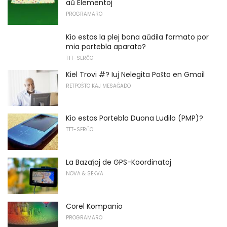
aŭ Elementoj
PROGRAMARO
Kio estas la plej bona aŭdila formato por
mia portebla aparato?
TTT-SERĈO
Kiel Trovi #? Iuj Nelegita Poŝto en Gmail
RETPOŜTO KAJ MESAĜADO
Kio estas Portebla Duona Ludilo (PMP)?
TTT-SERĈO
La Bazaĵoj de GPS-Koordinatoj
NOVA & SEKVA
Corel Kompanio
PROGRAMARO