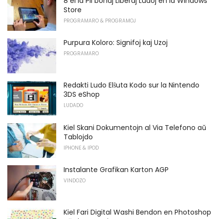
8 el la Pli bonaj Liberaj Ludoj en la Windows
Store
PROGRAMARO & PROGRAMOJ
Purpura Koloro: Signifoj kaj Uzoj
PROGRAMARO
Redakti Ludo Elŝuta Kodo sur la Nintendo
3DS eShop
LUDADO
Kiel Skani Dokumentojn al Via Telefono aŭ
Tablojdo
IPHONE & IPOD
Instalante Grafikan Karton AGP
VINDOZO
Kiel Fari Digital Washi Bendon en Photoshop