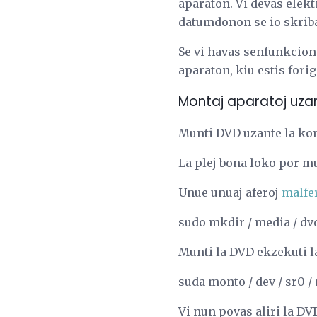
aparaton. Vi devas elekt
datumdonon se io skribas
Se vi havas senfunkcion 
aparaton, kiu estis forig
Montaj aparatoj uzan
Munti DVD uzante la kom
La plej bona loko por m
Unue unuaj aferoj
malfe
sudo mkdir / media / dv
Munti la DVD ekzekuti 
suda monto / dev / sr0 /
Vi nun povas aliri la D