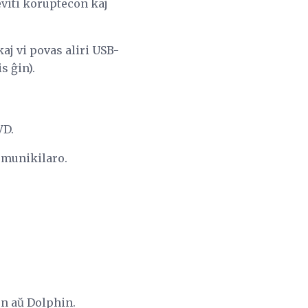
eviti koruptecon kaj
aj vi povas aliri USB-
s ĝin).
VD.
omunikilaro.
on aŭ Dolphin.