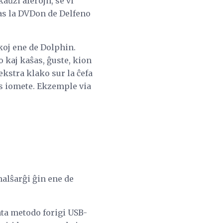
aŭzi aferojn, se vi
gas la DVDon de Delfeno
okoj ene de Dolphin.
kaj kaŝas, ĝuste, kion
ekstra klako sur la ĉefa
cas iomete. Ekzemple via
malŝarĝi ĝin ene de
rata metodo forigi USB-