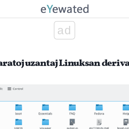
ad
paratoj uzantaj Linuksan deri