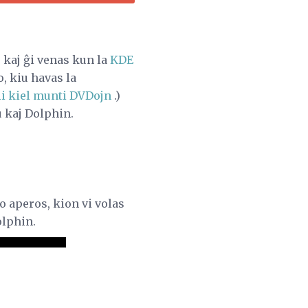
, kaj ĝi venas kun la
KDE
, kiu havas la
cii kiel munti DVDojn
.)
u kaj Dolphin.
 aperos, kion vi volas
olphin.