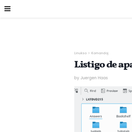
Linukso
Komandoj
Listigo de a
by Juergen Haas