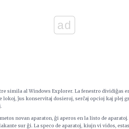
ad
tre simila al Windows Explorer. La fenestro dividiĝas en
lokoj, ĵus konservitaj dosieroj, serĉaj opcioj kaj plej gra
.
metos novan aparaton, ĝi aperos en la listo de aparatoj. 
akante sur ĝi. La speco de aparatoj, kiujn vi vidos, est