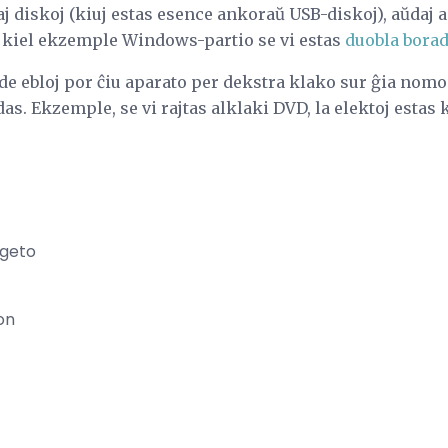
j diskoj (kiuj estas esence ankoraŭ USB-diskoj), aŭdaj 
oj kiel ekzemple Windows-partio se vi estas
duobla bora
de ebloj por ĉiu aparato per dekstra klako sur ĝia nomo.
das. Ekzemple, se vi rajtas alklaki DVD, la elektoj estas 
ngeto
on