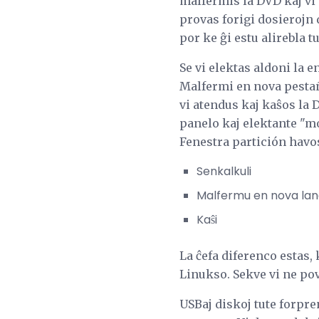
malfermis la DVD kaj vi 
provas forigi dosierojn 
por ke ĝi estu alirebla tu
Se vi elektas aldoni la 
Malfermi en nova pestañ
vi atendus kaj kaŝos la 
panelo kaj elektante "mo
Fenestra partición havos
Senkalkuli
Malfermu en nova la
Kaŝi
La ĉefa diferenco estas,
Linukso. Sekve vi ne povo
USBaj diskoj tute forpre