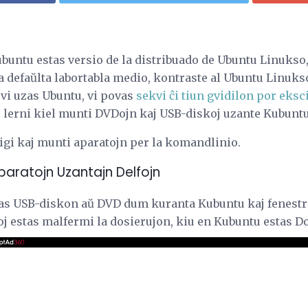
 Kubuntu estas versio de la distribuado de Ubuntu Linukso
a defaŭlta labortabla medio, kontraste al Ubuntu Linukso
e vi uzas Ubuntu, vi povas
sekvi ĉi tiun gvidilon por eks
as lerni kiel munti DVDojn kaj USB-diskoj uzante Kubunt
tigi kaj munti aparatojn per la komandlinio.
paratojn Uzantajn Delfojn
s USB-diskon aŭ DVD dum kuranta Kubuntu kaj fenestro
bloj estas malfermi la dosierujon, kiu en Kubuntu estas D