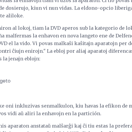
vidas la enhavojn tiam vi uzos la aparaton. Ĉi tio povas k
de dosierujo, kiun vi nun vidas. La eldono-opcio liberi
te aliloke.
eniron al lokoj, tiam la DVD aperos sub la kategorio de l
a malfermas la enhavon en nova langeto ene de Delfeno 
DVD el la vido. Vi povas malkaŝi kaŝitajn aparatojn per d
ntri ĉiujn enirojn." La ebloj por aliaj aparatoj diferen
 la jenajn eblojn:
ngeto
 ke oni inkluzivas senmalkulon, kiu havas la efikon de 
s vidi aŭ aliri la enhavojn en la partición.
nis aparaton anstataŭ malŝarĝi kaj ĉi tiu estas la prefe