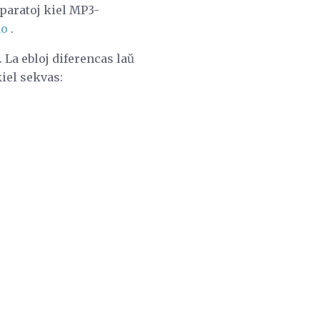
aparatoj kiel MP3-
do
.
 La ebloj diferencas laŭ
kiel sekvas: