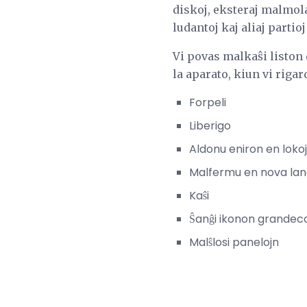
diskoj, eksteraj malmola
ludantoj kaj aliaj parti
Vi povas malkaŝi liston 
la aparato, kiun vi rigar
Forpeli
Liberigo
Aldonu eniron en lokoj
Malfermu en nova la
Kaŝi
Ŝanĝi ikonon grandec
Malŝlosi panelojn