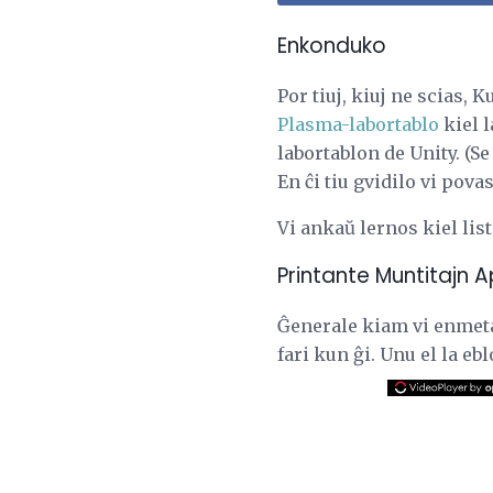
Enkonduko
Por tiuj, kiuj ne scias,
Plasma-labortablo
kiel l
labortablon de Unity. (S
En ĉi tiu gvidilo vi pov
Vi ankaŭ lernos kiel lis
Printante Muntitajn A
Ĝenerale kiam vi enmeta
fari kun ĝi. Unu el la e