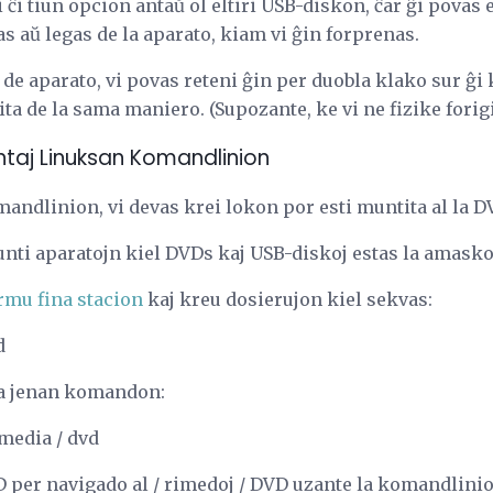
i ĉi tiun opcion antaŭ ol eltiri USB-diskon, ĉar ĝi povas 
 aŭ legas de la aparato, kiam vi ĝin forprenas.
de aparato, vi povas reteni ĝin per duobla klako sur ĝi k
ita de la sama maniero. (Supozante, ke vi ne fizike forigi
taj Linuksan Komandlinion
andlinion, vi devas krei lokon por esti muntita al la D
unti aparatojn kiel DVDs kaj USB-diskoj estas la amask
rmu fina stacion
kaj kreu dosierujon kiel sekvas:
d
la jenan komandon:
 media / dvd
VD per navigado al / rimedoj / DVD uzante la komandlini