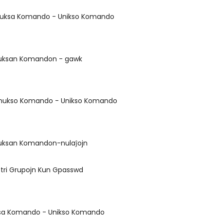
inuksa Komando - Unikso Komando
inuksan Komandon - gawk
Linukso Komando - Unikso Komando
inuksan Komandon-nulaĵojn
stri Grupojn Kun Gpasswd
uksa Komando - Unikso Komando