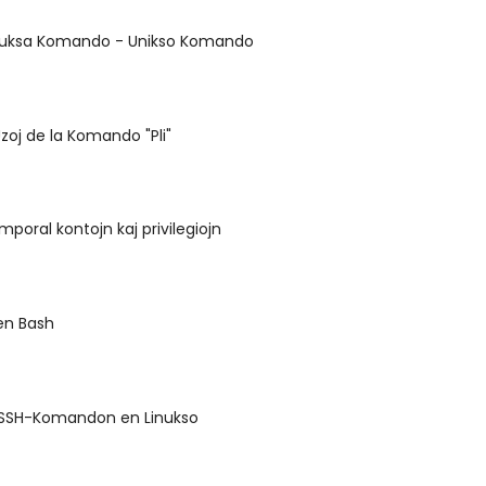
inuksa Komando - Unikso Komando
zoj de la Komando "Pli"
emporal kontojn kaj privilegiojn
en Bash
a SSH-Komandon en Linukso