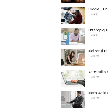
Locale - L
LINUKSO
Ekzemploj U
LINUKSO
Kiel ŝanĝi t
LINUKSO
Aritmetiko 
LINUKSO
Kiam Uzi l
LINUKSO