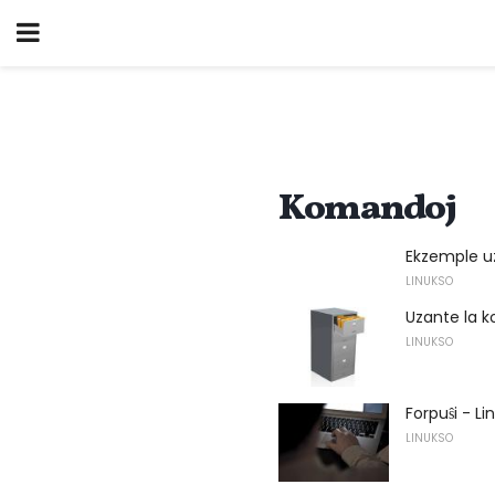
Komandoj
Ekzemple u
LINUKSO
Uzante la k
LINUKSO
Forpuŝi - 
LINUKSO