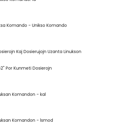
uksa Komando - Unikso Komando
Dosierojn Kaj Dosierujojn Uzanta Linukson
ip2" Por Kunmeti Dosierojn
nuksan Komandon - kal
inuksan Komandon - lsmod