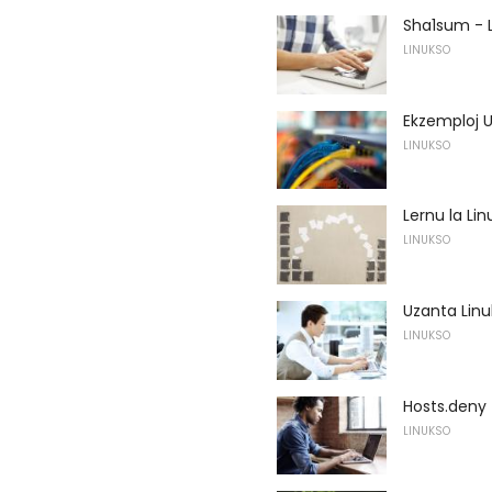
Sha1sum - 
LINUKSO
Ekzemploj 
LINUKSO
Lernu la Li
LINUKSO
Uzanta Lin
LINUKSO
Hosts.deny
LINUKSO