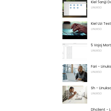
Kiel Ŝanĝi D
LINUKSO
Kiel Uzi Te
LINUKSO
5 Vojoj Mor
LINUKSO
Fari - Lin
LINUKSO
Sh - Linuk
LINUKSO
Dhclient - 