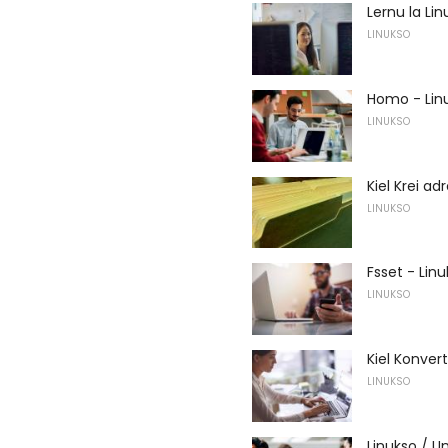
Lernu la L
LINUKSO
Homo - Li
LINUKSO
Kiel Krei a
LINUKSO
Fsset - Li
LINUKSO
Kiel Konvert
LINUKSO
Linukso / U