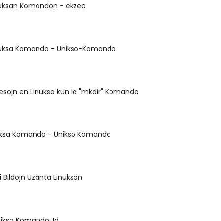
inuksan Komandon - ekzec
nuksa Komando - Unikso-Komando
dresojn en Linukso kun la "mkdir" Komando
nuksa Komando - Unikso Komando
i Bildojn Uzanta Linukson
nikso Komando: Id