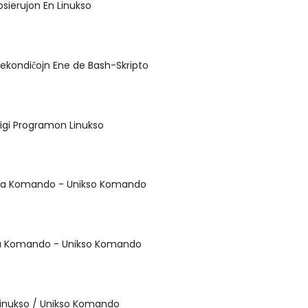
osierujon En Linukso
stekondiĉojn Ene de Bash-Skripto
tigi Programon Linukso
uksa Komando - Unikso Komando
sa Komando - Unikso Komando
Linukso / Unikso Komando