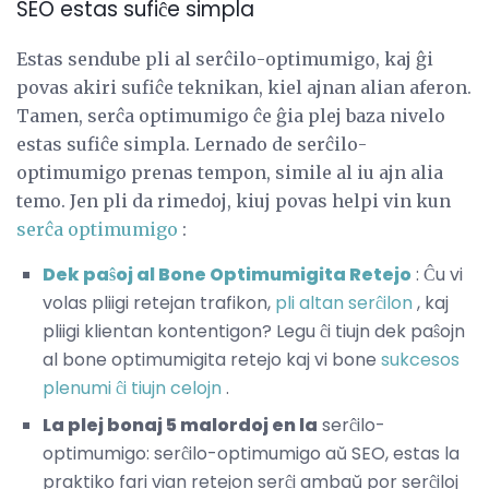
SEO estas sufiĉe simpla
Estas sendube pli al serĉilo-optimumigo, kaj ĝi
povas akiri sufiĉe teknikan, kiel ajnan alian aferon.
Tamen, serĉa optimumigo ĉe ĝia plej baza nivelo
estas sufiĉe simpla. Lernado de serĉilo-
optimumigo prenas tempon, simile al iu ajn alia
temo. Jen pli da rimedoj, kiuj povas helpi vin kun
serĉa optimumigo
:
Dek paŝoj al Bone Optimumigita Retejo
: Ĉu vi
volas pliigi retejan trafikon,
pli altan serĉilon
, kaj
pliigi klientan kontentigon? Legu ĉi tiujn dek paŝojn
al bone optimumigita retejo kaj vi bone
sukcesos
plenumi ĉi tiujn celojn
.
La plej bonaj 5 malordoj en la
serĉilo-
optimumigo: serĉilo-optimumigo aŭ SEO, estas la
praktiko fari vian retejon serĉi ambaŭ por serĉiloj