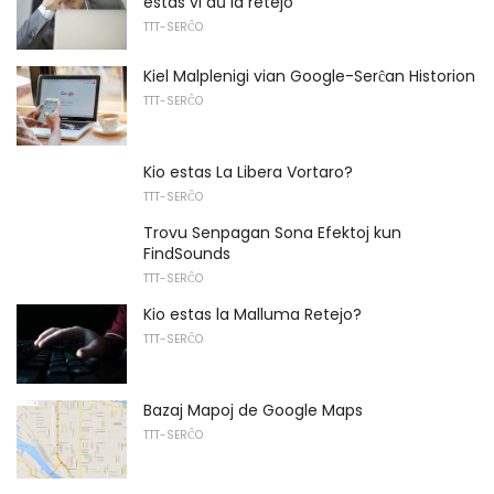
estas vi aŭ la retejo
TTT-SERĈO
Kiel Malplenigi vian Google-Serĉan Historion
TTT-SERĈO
Kio estas La Libera Vortaro?
TTT-SERĈO
Trovu Senpagan Sona Efektoj kun
FindSounds
TTT-SERĈO
Kio estas la Malluma Retejo?
TTT-SERĈO
Bazaj Mapoj de Google Maps
TTT-SERĈO