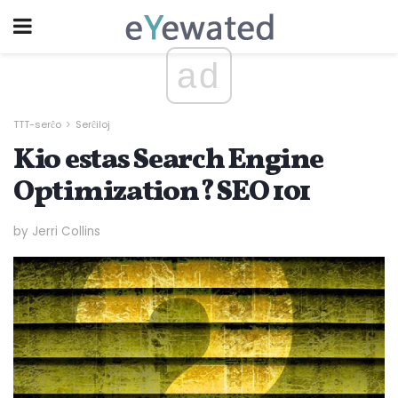
ad
TTT-serĉo
Serĉiloj
Kio estas Search Engine
Optimization? SEO 101
by Jerri Collins