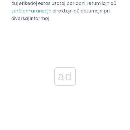
tiuj etikedoj estas uzataj por doni retumilojn aŭ
serĉilon-araneajn
direktojn aŭ datumojn pri
diversaj informoj.
ad