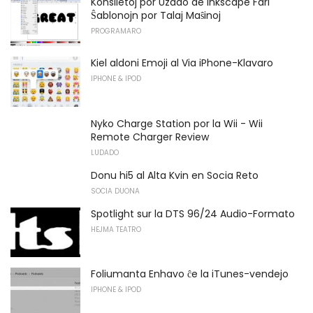
Konsiletoj por Uzado de Inkscape Fari
Ŝablonojn por Talaj Maŝinoj
PROGRAMARO
Kiel aldoni Emoji al Via iPhone-Klavaro
IPHONE & IPOD
Nyko Charge Station por la Wii - Wii
Remote Charger Review
LUDADO
Donu hi5 al Alta Kvin en Socia Reto
SOCIA DUONA
Spotlight sur la DTS 96/24 Audio-Formato
HEJMA TEATRO
Foliumanta Enhavo ĉe la iTunes-vendejo
IPHONE & IPOD