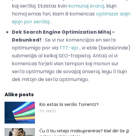
kaj serĉiloj. Ekzistas kvin
komunaj eraroj,
kiujn
homoj emas fari, kiam ili komencas
optimizar siajn
ejojn por serĉiloj
.
Dek Search Engine Optimization Mitoj -
Debunked!
: Se vi nur komenciĝos en serĉa
optimumigo por via
TTT-ejo
, vi eble (bedaŭrinde)
submetiĝis al kelkaj SEO-frapistoj. Antaŭ ol vi
komencas forĵeti vian tempon kaj monon sur
serĉa optimumigo de sovaĝaj anseroj, legu ĉi tiujn
dek mitojn de serĉa optimumigo.
Alike posts
Kio estas la serĉilo Torrentz?
TTT-SERĈO
Ĉu ĉi tiu retejo malsupreniras? Kiel diri Se ĝi