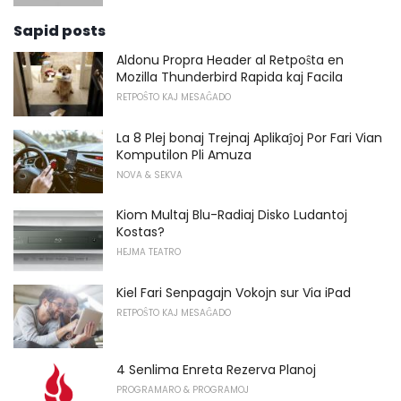
Sapid posts
Aldonu Propra Header al Retpoŝta en
Mozilla Thunderbird Rapida kaj Facila
RETPOŜTO KAJ MESAĜADO
La 8 Plej bonaj Trejnaj Aplikaĵoj Por Fari Vian
Komputilon Pli Amuza
NOVA & SEKVA
Kiom Multaj Blu-Radiaj Disko Ludantoj
Kostas?
HEJMA TEATRO
Kiel Fari Senpagajn Vokojn sur Via iPad
RETPOŜTO KAJ MESAĜADO
4 Senlima Enreta Rezerva Planoj
PROGRAMARO & PROGRAMOJ