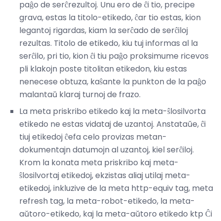
paĝo de serĉrezultoj. Unu ero de ĉi tio, precipe
grava, estas la titolo-etikedo, ĉar tio estas, kion
legantoj rigardas, kiam la serĉado de serĉiloj
rezultas. Titolo de etikedo, kiu tuj informas al la
serĉilo, pri tio, kion ĉi tiu paĝo proksimume ricevos
pli klakojn poste titolitan etikedon, kiu estas
nenecese obtuza, kaŝante la punkton de la paĝo
malantaŭ klaraj turnoj de frazo.
La meta priskribo etikedo kaj la meta-ŝlosilvorta
etikedo ne estas vidataj de uzantoj. Anstataŭe, ĉi
tiuj etikedoj ĉefa celo provizas metan-
dokumentajn datumojn al uzantoj, kiel serĉiloj.
Krom la konata meta priskribo kaj meta-
ŝlosilvortaj etikedoj, ekzistas aliaj utilaj meta-
etikedoj, inkluzive de la meta http-equiv tag, meta
refresh tag, la meta-robot-etikedo, la meta-
aŭtoro-etikedo, kaj la meta-aŭtoro etikedo ktp Ĉi