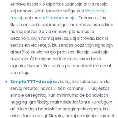
enhavo estas kio alportas uzantojn al via retejo,
kaj enhavo, kiam ŝprucite taŭge kun
ŝlosilvortaj
frazoj
, nutros
serĉilon-araneojn
. Enhavo estas
ŝlosilo en serĉa optimumigo, ĉar enhavo estas kion
homoj serĉas. Se via enhavo plenumas la
bezonojn, kiujn homoj serĉas, kaj ili trovas, kion ili
serĉas en via retejo, kiu sendas pozitivajn signalojn
al serĉiloj, ke via retejo provizas rilatajn, kvalitajn
rezultojn. Ĉi tiu signo de kvalito estas la baza
signalo, kiun serĉiloj serĉas por sendi vizitantojn al
via retejo.
Simpla TTT-dezajno
.
Lokoj, kiuj sukcesas en la
serĉaj rezultoj, havas ĉi tion komune - ili ĉiuj estas
simple desegnitaj, kun minimumo de bandwidth-
hogging-grafikaĵoj, malrapide ŝarĝante kuraĝigojn
aŭ aliajn tiajn bandwidth-hogging-dezajnojn, kaj
estas facile navigi. Simplaj, puraj dezajnoj estas kiel