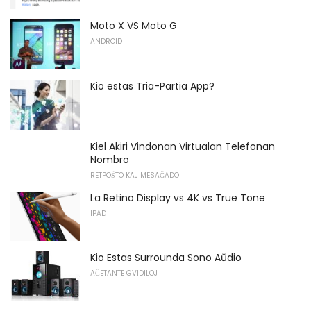
Moto X VS Moto G
ANDROID
Kio estas Tria-Partia App?
Kiel Akiri Vindonan Virtualan Telefonan
Nombro
RETPOŜTO KAJ MESAĜADO
La Retino Display vs 4K vs True Tone
IPAD
Kio Estas Surrounda Sono Aŭdio
AĈETANTE GVIDILOJ