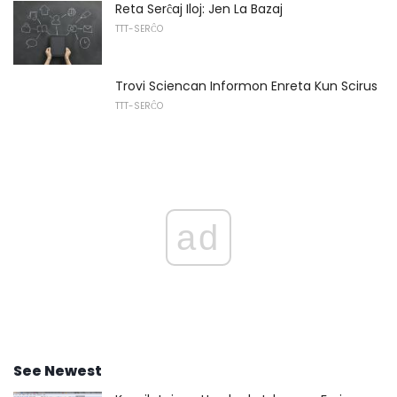
Reta Serĉaj Iloj: Jen La Bazaj
TTT-SERĈO
Trovi Sciencan Informon Enreta Kun Scirus
TTT-SERĈO
ad
See Newest