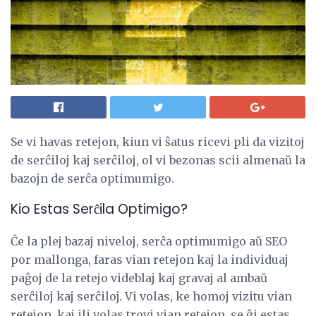
Se vi havas retejon, kiun vi ŝatus ricevi pli da vizitoj
de serĉiloj kaj serĉiloj, ol vi bezonas scii almenaŭ la
bazojn de serĉa optimumigo.
Kio Estas Serĉila Optimigo?
Ĉe la plej bazaj niveloj, serĉa optimumigo aŭ SEO
por mallonga, faras vian retejon kaj la individuaj
paĝoj de la retejo videblaj kaj gravaj al ambaŭ
serĉiloj kaj serĉiloj. Vi volas, ke homoj vizitu vian
retejon, kaj ili volas trovi vian retejon, se ĝi estas