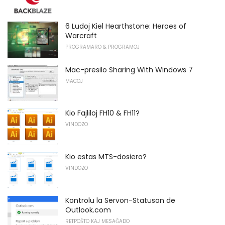
6 Ludoj Kiel Hearthstone: Heroes of
Warcraft
PROGRAMARO & PROGRAMOJ
Mac-presilo Sharing With Windows 7
MACOJ
Kio Fajliloj FH10 & FH11?
VINDOZO
Kio estas MTS-dosiero?
VINDOZO
Kontrolu la Servon-Statuson de
Outlook.com
RETPOŜTO KAJ MESAĜADO