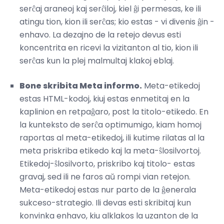
serĉaj araneoj kaj serĉiloj, kiel ĝi permesas, ke ili
atingu tion, kion ili serĉas; kio estas - vi divenis ĝin -
enhavo. La dezajno de la retejo devus esti
koncentrita en ricevi la vizitanton al tio, kion ili
serĉas kun la plej malmultaj klakoj eblaj.
Bone skribita Meta informo.
Meta-etikedoj
estas HTML-kodoj, kiuj estas enmetitaj en la
kaplinion en retpaĝaro, post la titolo-etikedo. En
la kunteksto de serĉa optimumigo, kiam homoj
raportas al meta-etikedoj, ili kutime rilatas al la
meta priskriba etikedo kaj la meta-ŝlosilvortoj.
Etikedoj-ŝlosilvorto, priskribo kaj titolo- estas
gravaj, sed ili ne faros aŭ rompi vian retejon.
Meta-etikedoj estas nur parto de la ĝenerala
sukceso-strategio. Ili devas esti skribitaj kun
konvinka enhavo, kiu alklakos la uzanton de la